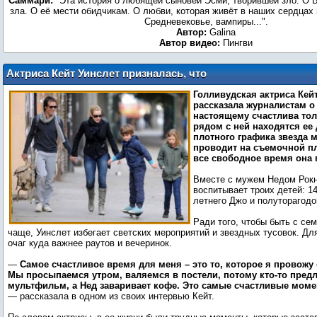
Саммари:
"Эта история о любящей сыновей Эсми, творившей зло. О Б
зла. О её мести обидчикам. О любви, которая живёт в наших сердцах 
Средневековье, вампиры...".
Автор:
Galina
Автор видео:
Пингви
Актриса Кейт Уинслет призналась, что
чувствует себя счастливой только
Голливудская актриса Кей
рядом с семьей и детьми
рассказала журналистам о 
настоящему счастлива толь
рядом с ней находятся ее д
плотного графика звезда 
проводит на съемочной п
все свободное время она 
Вместе с мужем Недом Рок
воспитывает троих детей: 1
летнего Джо и полуторагодо
Ради того, чтобы быть с се
чаще, Уинслет избегает светских мероприятий и звездных тусовок. Д
очаг куда важнее раутов и вечеринок.
—
Самое счастливое время для меня – это то, которое я провожу 
Мы просыпаемся утром, валяемся в постели, потому кто-то предл
мультфильм, а Нед заваривает кофе. Это самые счастливые моме
— рассказала в одном из своих интервью Кейт.