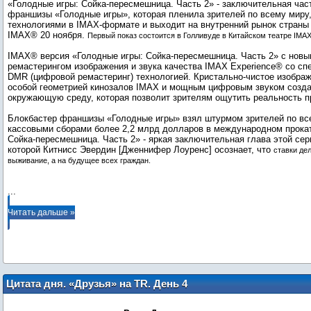
«Голодные игры: Сойка-пересмешница. Часть 2» - заключительная час
франшизы «Голодные игры», которая пленила зрителей по всему миру
технологиями в IMAX-формате и выходит на внутренний рынок страны 
IMAX® 20 ноября.
Первый показ состоится в Голливуде в Китайском театре IMA
IMAX® версия «Голодные игры: Сойка-пересмешница. Часть 2» с нов
ремастерингом изображения и звука качества IMAX Experience® со с
DMR (цифровой ремастеринг) технологией. Кристально-чистое изображ
особой геометрией кинозалов IMAX и мощным цифровым звуком созд
окружающую среду, которая позволит зрителям ощутить реальность 
Блокбастер франшизы «Голодные игры» взял штурмом зрителей по вс
кассовыми сборами более 2,2 млрд долларов в международном прокат
Сойка-пересмешница. Часть 2» - яркая заключительная глава этой се
которой Китнисс Эвердин [Дженнифер Лоуренс] осознает, что
ставки де
выживание, а на будущее всех граждан.
...
Читать дальше »
Цитата дня. «Друзья» на TR. День 4