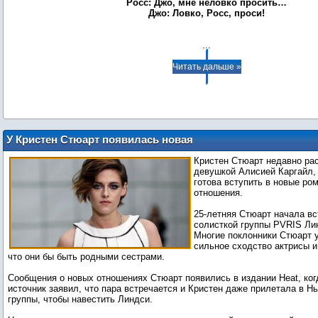
Росс: Джо, мне неловко просить…
Джо: Ловко, Росс, проси!
...
Читать дальше »
У Кристен Стюарт появилась новая
подруга
Кристен Стюарт недавно ра
девушкой Алисией Каргайл, 
готова вступить в новые ро
отношения.
25-летняя Стюарт начала вс
солисткой группы PVRIS Ли
Многие поклонники Стюарт 
сильное сходство актрисы и
что они бы быть родными сестрами.
Сообщения о новых отношениях Стюарт появились в издании Heat, ког
источник заявил, что пара встречается и Кристен даже прилетала в Н
группы, чтобы навестить Линдси.