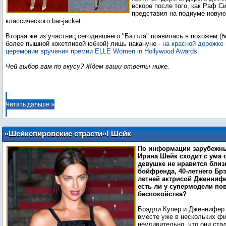
вскоре после того, как Раф С
представил на подиуме нову
классического bar-jacket.
Вторая же из участниц сегодняшнего "Баттла" появилась в похожем (б
более пышной кокетливой юбкой) лишь накануне -
на красной дорожке
церемонии вручения премии ELLE Women in Hollywood Awards
.
Чей выбор вам по вкусу? Ждем ваши ответы ниже.
...
Читать дальше »
«Шейкспировские страсти»! Шейк
ревнует Купера к Лоуренс?
По информации зарубежны
Ирина Шейк сходит с ума о
девушке не нравится близ
бойфренда, 40-летнего Брэ
летней актрисой Дженнифе
есть ли у супермодели по
беспокойства?
Брэдли Купер и Дженнифер
вместе уже в нескольких ф
неудивительно, что они ста