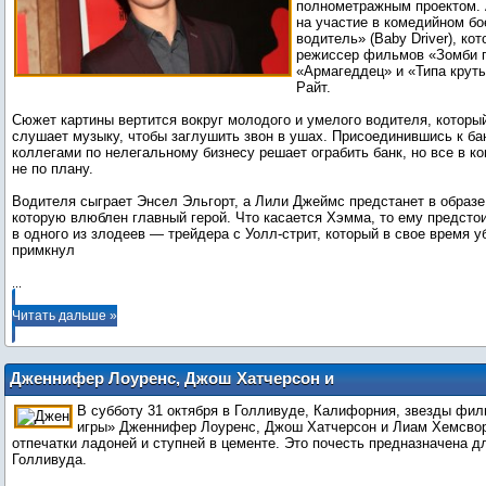
полнометражным проектом. 
на участие в комедийном б
водитель» (Baby Driver), ко
режиссер фильмов «Зомби 
«Армагеддец» и «Типа крут
Райт.
Сюжет картины вертится вокруг молодого и умелого водителя, которы
слушает музыку, чтобы заглушить звон в ушах. Присоединившись к бан
коллегами по нелегальному бизнесу решает ограбить банк, но все в ко
не по плану.
Водителя сыграет Энсел Эльгорт, а Лили Джеймс предстанет в образе
которую влюблен главный герой. Что касается Хэмма, то ему предсто
в одного из злодеев — трейдера с Уолл-стрит, который в свое время у
примкнул
...
Читать дальше »
Дженнифер Лоуренс, Джош Хатчерсон и
Лиам Хемсворт будут удостоены
В субботу 31 октября в Голливуде, Калифорния, звезды фи
увековечить свои отпечатки ладоней и
игры» Дженнифер Лоуренс, Джош Хатчерсон и Лиам Хемсвор
ступней на церемонии Китайского театр
отпечатки ладоней и ступней в цементе. Это почесть предназначена д
Голливуда.