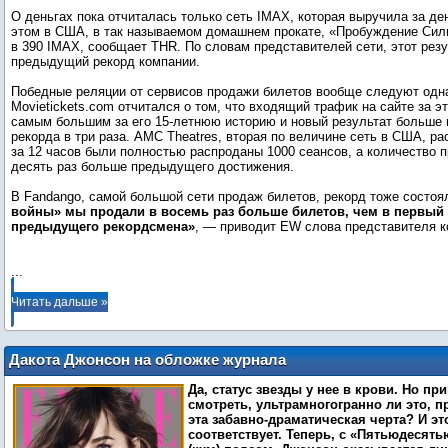
О деньгах пока отчиталась только сеть IMAX, которая выручила за де
этом в США, в так называемом домашнем прокате, «Пробуждение Силы
в 390 IMAX, сообщает THR. По словам представителей сети, этот рез
предыдущий рекорд компании.
Победные реляции от сервисов продажи билетов вообще следуют одна
Movietickets.com отчитался о том, что входящий трафик на сайте за э
самым большим за его 15-летнюю историю и новый результат больше
рекорда в три раза. AMC Theatres, вторая по величине сеть в США, ра
за 12 часов были полностью распроданы 1000 сеансов, а количество 
десять раз больше предыдущего достижения.
В Fandango, самой большой сети продаж билетов, рекорд тоже состоял
войны» мы продали в восемь раз больше билетов, чем в первый
предыдущего рекордсмена»
, — приводит EW слова представителя к
...
Читать дальше »
Дакота Джонсон на обложке журнала
«ELLE» (Ноябрь 2015)
Да, статус звезды у нее в крови. Но пр
смотреть, ультрамногогранно ли это, п
эта забавно-драматическая черта? И э
соответствует. Теперь, с «Пятьюдесять