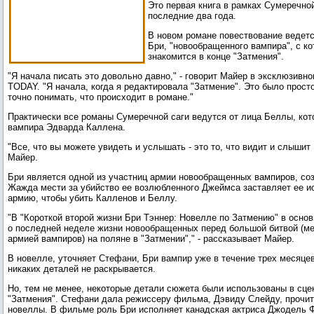
Это первая книга в рамках Сумеречной
последние два года.
В новом романе повествование ведетс
Бри, "новообращенного вампира", с ко
знакомится в конце "Затмения".
"Я начала писать это довольно давно," - говорит Майер в эксклюзивн
TODAY. "Я начала, когда я редактировала "Затмение". Это было просто
точно понимать, что происходит в романе."
Практически все романы Сумеречной саги ведутся от лица Беллы, кот
вампира Эдварда Каллена.
"Все, что вы можете увидеть и услышать - это то, что видит и слышит 
Майер.
Бри является одной из участниц армии новообращенных вампиров, со
Жажда мести за убийство ее возлюбленного Джеймса заставляет ее и
армию, чтобы убить Калленов и Беллу.
"В "Короткой второй жизни Бри Тэннер: Новелле по Затмению" в осно
о последней неделе жизни новообращенных перед большой битвой (м
армией вампиров) на поляне в "Затмении"," - рассказывает Майер.
В новелле, уточняет Стефани, Бри вампир уже в течение трех месяце
никаких деталей не раскрывается.
Но, тем не менее, некоторые детали сюжета были использованы в сце
"Затмения". Стефани дала режиссеру фильма, Дэвиду Слейду, прочит
новеллы. В фильме роль Бри исполняет канадская актриса Джодель Ф