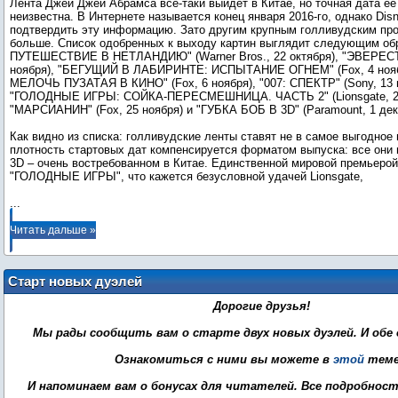
Лента Джей Джей Абрамса все-таки выйдет в Китае, но точная дата ее
неизвестна. В Интернете называется конец января 2016-го, однако Disn
подтвердить эту информацию. Зато другим крупным голливудским пр
больше. Список одобренных к выходу картин выглядит следующим об
ПУТЕШЕСТВИЕ В НЕТЛАНДИЮ" (Warner Bros., 22 октября), "ЭВЕРЕСТ" 
ноября), "БЕГУЩИЙ В ЛАБИРИНТЕ: ИСПЫТАНИЕ ОГНЕМ" (Fox, 4 нояб
МЕЛОЧЬ ПУЗАТАЯ В КИНО" (Fox, 6 ноября), "007: СПЕКТР" (Sony, 13 
"ГОЛОДНЫЕ ИГРЫ: СОЙКА-ПЕРЕСМЕШНИЦА. ЧАСТЬ 2" (Lionsgate, 20
"МАРСИАНИН" (Fox, 25 ноября) и "ГУБКА БОБ В 3D" (Paramount, 1 дек
Как видно из списка: голливудские ленты ставят не в самое выгодное
плотность стартовых дат компенсируется форматом выпуска: все они
3D – очень востребованном в Китае. Единственной мировой премьеро
...
Читать дальше »
Старт новых дуэлей
Дорогие друзья!
Мы рады сообщить вам о старте двух новых дуэлей. И обе о
Ознакомиться с ними вы можете в
этой
теме
И напоминаем вам о бонусах для читателей. Все подробнос