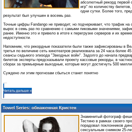
абсолютный рекорд первой 
игр" по количеству билетов
одни сутки. Более того, пр
результат был улучшен в восемь раз.
Точные цифры Fandango не приводит, но подчеркивает, что трафик на
вырос в семь раз по сравнению с самыми пиковыми значениями, заф
ранее. Именно это и привело в итоге к перегрузке серверов и их врем
недоступности.
Напомним, что рекордные показатели были также зафиксированы в Ве
третья по величине сеть кинотеатров реализовала за 24 часа более 45
сеансы седьмого эпизода "Звездных войн". Задолго до начала предв
билетов эксперты предсказывали проекту кассовые рекорды, в частно
сборах за премьерные выходные, которые могут достигнуть 500 милли
...
Читать дальше »
Towel Series: обнаженная Кристен
Стюарт в объективе Марио Тестино
Знаменитый фотограф фешн
Тестино в рамках своего про
порадовал поклонников ди
сексуальным снимком 25-ле