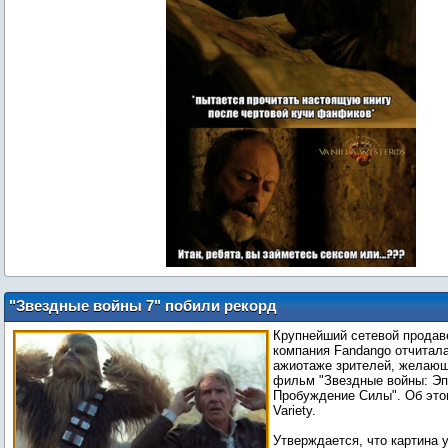
"Звездные войны 7" побили рекорд
"Голодных игр"
Крупнейший сетевой продаве
компания Fandango отчитал
ажиотаже зрителей, желающ
фильм "Звездные войны: Эпи
Пробуждение Силы". Об это
Variety.
Утверждается, что картина 