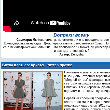
Вопреки всему
Саммари:
Любовь сильна, но сможет ли она преодолеть все 
Командировка вынуждает Джаспера оставить свою невесту Элис. По 
ее в психиатрической больнице. Что произошло? Сможет ли Джаспер 
и разгадать все тайны?
Автор:
Dunysha
Битва платьев: Кристен Риттер против
Зои Дойч
Начинаем новое утро в компа
и Зои Дойч, ставших героиня
"Модной битвы" благодаря вы
светских выходов серых плат
Christian Dior с коротким рук
подолом и четырьмя пуговица
Первая из соперниц продемон
элегантное мини в паре с бе
лодочками еще летом 2013 го
картины "Дорога, дорога домо