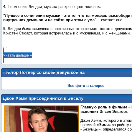
4.
По мнению Линдси, музыка раскрепощает человека.
"Лучшее в сочинении музыки - это то, что ты можешь высвободит
внутренних демонов и не сойти при этом с ума"
, - считает она.
5.
Линдси была замечена в постоянных отношениях только с девушкам
Кристен Стюарт, которая встречалась и с мужчинами, и с женщинами.
...
Читать дальше »
Тэйлор Лотнер со своей девушкой на
прогулке в Лос-Анджелесе (11 октября)
Все фото в галерее
Джон Хэмм присоединился к Энселу
Эльгорту в боевике «Юный водитель»
Главную роль в фильме 
исполнит Энсел Эльгорт.
Джон Хэмм, которого в этом
премией «Эмми» за работу 
«Безумцы», определился с