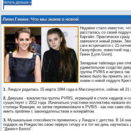
Читать дальше »
Линн Гвинн: Что мы знаем о новой
девушке Кристен Стюарт?
Недавно стало известно, чт
рассталась со своей подруг
Каргайл. Практически сразу
завязался новый роман. Зве
саги встречается с 21-летн
Ганнулфсен, известной под
Гвинн (Lynn Gvnn).
Западные таблоиды уже отм
удивительное сходство дев
группы PVRIS и актриса так 
можно было бы принять за с
знаем о новой подруге Крис
1
. Линдси родилась 15 марта 1994 года в Массачусетсе, сейчас ей 21 
2.
Девушка - вокалистка группы PVRIS, играющей в стиле хардкор и си
существует с 2012 года. Изначально участники коллектива назвали ег
столицы Франции, но затем переименовали в PVRIS - как они сами объ
иметь проблем с законодательством и копирайтом.
3.
Музыкальные способности проявились у Линдси с детства. В 14 она
подарок на Рождество свою первую гитару и в тот же день научилась 
"Джингл Беллз".