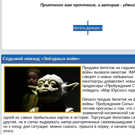
Приятного вам прочтения, а авторам - удачи
...
Читать дальше »
Седьмой эпизод «Звёздных войн»
установил рекорд по предпродаже
Продажи билетов на седьмо
билетов
войн» вызвали ажиотаж: IMA
говорят о новых небывалых 
кинотеатры добавляют новы
продюсеры «Пробуждения С
победить «Мир Юрского пер
Начало продаж билетов на
войны: Пробуждение Силы»
летние прогнозы о том, что
знаменитой космической саг
одной из самых прибыльных картин в истории. Торгующие билетами са
другим, не в силах выдержать напор разгоряченных свежевышедшим 
но к концу дня ситуация, можно сказать, пришла в норму, и начали по
итоги.