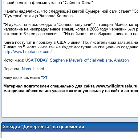
своей ролью в фильме ужасов "Сайлент-Хилл".
Фанаты надеялись, что следующей книгой Сумеречной саги станет "Со
"Сумерки" от лица Эдварда Каллена.
"Я думаю, они все ожидали "Солнце полуночи"," - говорит Майер, кото
написание на неопределенное время, когда в 2008 году черновик был 
интернете без ее разрешения. - "Но сейчас я не собираюсь писать о ва
Книга поступит в продажу в США 5 июня. Но, писательница заявила н
7 июня по 5 июля книга так же будет доступна на специально созданн
http://www.breetanner.com/
.
Источники:
USA TODAY
,
Stephenie Meyer's official web site
,
Amazon
Перевод:
Nans_Lizard
Книгу прочитать можно
ТУТ
Материал подготовлен специально для сайта www.twilightrussia.r
материала обязательно укажите активную ссылку на сайт и автора
Звезды "Дивергента" на церемонии
Women In Hollywood Awards (19 октября)