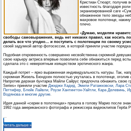
Кристиан Стюарт, получив 
известность благодаря рол
экранизированной саге «Су
обнаженное тело звезды не
махровое полотенце, накину
плечо.
«
Думаю, моделям нравит
свободы самовыражения, ведь нет никаких правил, как носить п
делать все что угодно… и поступить с полотенцем по своему усм
своей задумкой автор фотосессии, в которой приняли участие порядка
Подобная откровенность совершенно несвойственна скромной девушке
свою карьеру актриса впервые позволила себе обнажиться перед всп
сделала это с невероятным изяществом эротического жанра.
Каждый потрет – ярко выраженная индивидуальность натуры. Так, нап
скромная Жизель Бюндхен полностью укуталась в полотенце, оголив 
Напротив дерзкая бунтарка Майли Сайрус предпочла обнажить свою гр
Series» приняли участие
Джиджи Хадид, Эмили Ратажковски, Лара Сто
Петтифер, Блейк Лайвли, Роузи Хантингтон-Уайтли, Кара Делевинь, И
Водянова и многие другие
.
Идея данной «серии в полотенцах» пришла в голову Марио после зна
...
Читать дальше »