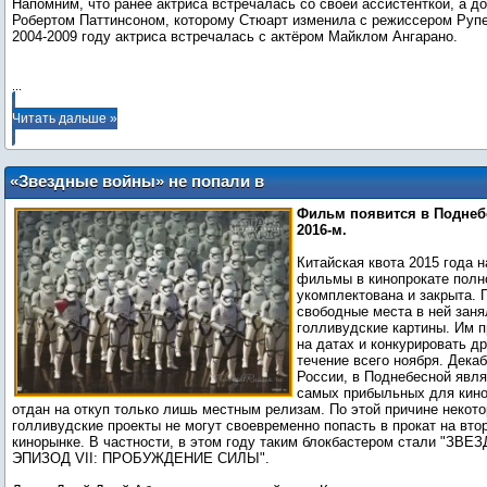
Напомним, что ранее актриса встречалась со своей ассистенткой, а до
Робертом Паттинсоном, которому Стюарт изменила с режиссером Руп
2004-2009 году актриса встречалась с актёром Майклом Ангарано.
...
Читать дальше »
«Звездные войны» не попали в
китайскую квоту на зарубежные
Фильм появится в Поднеб
фильмы
2016-м.
Китайская квота 2015 года 
фильмы в кинопрокате полн
укомплектована и закрыта.
свободные места в ней заня
голливудские картины. Им п
на датах и конкурировать др
течение всего ноября. Декаб
России, в Поднебесной явля
самых прибыльных для кино
отдан на откуп только лишь местным релизам. По этой причине некот
голливудские проекты не могут своевременно попасть в прокат на вто
кинорынке. В частности, в этом году таким блокбастером стали "З
ЭПИЗОД VII: ПРОБУЖДЕНИЕ СИЛЫ".