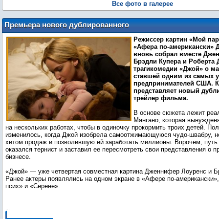
Все фото в галерее
Премьера нового дублированного
трейлера «Джой»
Режиссер картин «Мой пар
«Афера по-американски» Д
вновь собрал вместе Дже
Брэдли Купера и Роберта 
трагикомедии «Джой» о ма
ставшей одним из самых 
предпринимателей США. 
представляет новый дуб
трейлер фильма.
В основе сюжета лежит реа
Мангано, которая вынужден
на нескольких работах, чтобы в одиночку прокормить троих детей. По
изменилось, когда Джой изобрела самоотжимающуюся чудо-швабру, 
хитом продаж и позволившую ей заработать миллионы. Впрочем, путь
оказался тернист и заставил ее пересмотреть свои представления о п
бизнесе.
«Джой» — уже четвертая совместная картина Дженнифер Лоуренс и Б
Ранее актеры появлялись на одном экране в «Афере по-американски»
псих» и «Серене».
...