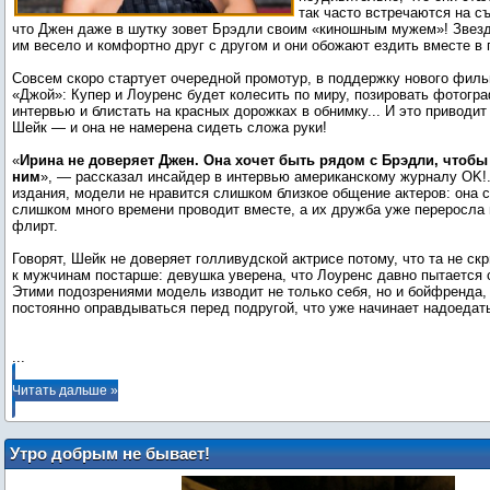
так часто встречаются на с
что Джен даже в шутку зовет Брэдли своим «киношным мужем»! Звезд
им весело и комфортно друг с другом и они обожают ездить вместе в
Совсем скоро стартует очередной промотур, в поддержку нового филь
«Джой»: Купер и Лоуренс будет колесить по миру, позировать фотогр
интервью и блистать на красных дорожках в обнимку... И это приводит
Шейк — и она не намерена сидеть сложа руки!
«
Ирина не доверяет Джен. Она хочет быть рядом с Брэдли, чтобы
ним
», — рассказал инсайдер в интервью американскому журналу OK!
издания, модели не нравится слишком близкое общение актеров: она с
слишком много времени проводит вместе, а их дружба уже переросла 
флирт.
Говорят, Шейк не доверяет голливудской актрисе потому, что та не ск
к мужчинам постарше: девушка уверена, что Лоуренс давно пытается 
Этими подозрениями модель изводит не только себя, но и бойфренда
постоянно оправдываться перед подругой, что уже начинает надоедать
...
Читать дальше »
Утро добрым не бывает!