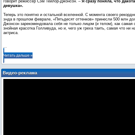
говорит режиссер Сэм Тейлор-Джонсон. –
Я сразу поняла, что Дакот
девушка».
Теперь это понятно и остальной вселенной. С момента своего рекордно
энда в прошлом феврале, «Пятьдесят оттенков» принесли 500 млн д
Джонсон зарекомендовала себя не только лицом (и телом), как самая
знойная красотка Голливуда, но и, чего уж греха таить, самая что ни 
актриса.
...
Читать дальше »
Видео-реклама