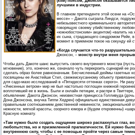
(кхм) поясом, Джонсон оказывается ли
лучшими в индустрии.
В главном претенденте этой осени на «Ос
мессе» – Дакота сыграла Линдси, подружк
небезызвестного криминального авторите
говорящую своему убийственному любовн
«южнобостонским» акцентом) «валить на х
их сына, страдающего синдромом Рейе, в 
момент в приемном покое на секунду ей с
«Когда случается что-то разрушительно
Джонсон, –
монстр внутри меня прорыв
Чтобы дать Дакоте шанс выпустить своего внутреннего монстра (пусть
мгновение), это, конечно же, означало чуть перекроить сценарий ее рол
сделать образ более равнозначным. Бесчисленный дюймы газетных к
посвящены ее Анастейше Стил, свежеискусанному объекту привязанно
для садо-мазо исследований в «Пятидесяти оттенках серого». Ни разу
«Унесенных ветром» мир не был настолько поглощен книжной героиней
воплотившей ее в жизнь. Были и онлайн петиции, и распри в Твиттере
объявление: Дакота Джонсон, неизвестная принцесса Голливуда (доч
Дона Джонсона, внучка Типпи Хедрен) официально единственная деву
правильным соотношением девственной невинности, эмоциональной о
нежности, мягкой красоты, озорного юмора и (будем откровенны) «шар
Красную комнату.
«Там нужно было создать ощущение широко распахнутых глаз, во
любопытства, но и приземленной прагматичности. Ей нужно был
внутреннюю силу, чтобы с ее помощью пройти через самые темн