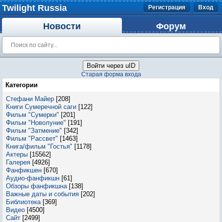
Twilight Russia
Регистрация
Вход
Новости
Форум
Войти через uID
Старая форма входа
Категории
Стефани Майер
[208]
Книги Сумеречной саги
[122]
Фильм "Сумерки"
[201]
Фильм "Новолуние"
[191]
Фильм "Затмение"
[342]
Фильм "Рассвет"
[1463]
Книга/фильм "Гостья"
[1178]
Актеры
[15562]
Галерея
[4926]
Фанфикшен
[670]
Аудио-фанфикшн
[61]
Обзоры фанфикшна
[138]
Важные даты и события
[202]
Библиотека
[369]
Видео
[4500]
Сайт
[2499]