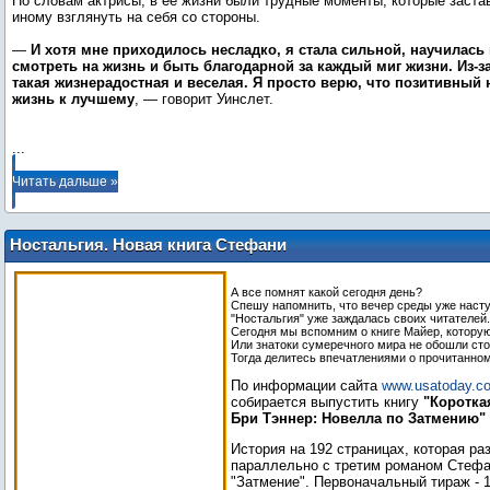
По словам актрисы, в ее жизни были трудные моменты, которые застав
иному взглянуть на себя со стороны.
—
И хотя мне приходилось несладко, я стала сильной, научилась
смотреть на жизнь и быть благодарной за каждый миг жизни. Из-за
такая жизнерадостная и веселая. Я просто верю, что позитивный 
жизнь к лучшему
, — говорит Уинслет.
...
Читать дальше »
Ностальгия. Новая книга Стефани
Майер
А все помнят какой сегодня день?
Спешу напомнить, что вечер среды уже насту
"Ностальгия" уже заждалась своих читателей.
Сегодня мы вспомним о книге Майер, которую
Или знатоки сумеречного мира не обошли сто
Тогда делитесь впечатлениями о прочитанно
По информации сайта
www.usatoday.c
собирается выпустить книгу
"Коротка
Бри Тэннер: Новелла по Затмению"
История на 192 страницах, которая ра
параллельно с третим романом Стеф
"Затмение". Первоначальный тираж - 1