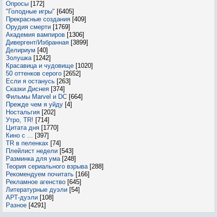
Опросы
[172]
"Голодные игры"
[6405]
Прекрасные создания
[409]
Орудия смерти
[1769]
Академия вампиров
[1306]
Дивергент/Избранная
[3899]
Делириум
[40]
Золушка
[1242]
Красавица и чудовище
[1020]
50 оттенков серого
[2652]
Если я останусь
[263]
Сказки Диснея
[374]
Фильмы Marvel и DC
[664]
Прежде чем я уйду
[4]
Ностальгия
[202]
Утро, TR!
[714]
Цитата дня
[1770]
Кино с ...
[397]
TR в пеленках
[74]
Плейлист недели
[543]
Разминка для ума
[248]
Теория сериального взрыва
[288]
Рекомендуем почитать
[166]
Рекламное агенство
[645]
Литературные дуэли
[54]
АРТ-дуэли
[108]
Разное
[4291]