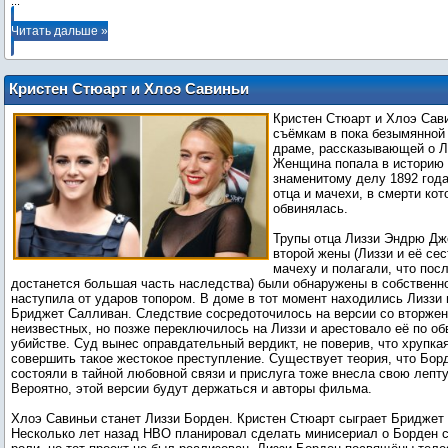
...
Читать дальше »
Кристен Стюарт и Хлоэ Савиньи
сыграют в независимой драме о Лиззи
Кристен Стюарт и Хлоэ Сави
Борден
съёмкам в пока безымянной
драме, рассказывающей о Л
Женщина попала в историю 
знаменитому делу 1892 года
отца и мачехи, в смерти кот
обвинялась.
Трупы отца Лиззи Эндрю Дж
второй жены (Лиззи и её се
мачеху и полагали, что пос
достанется большая часть наследства) были обнаружены в собственн
наступила от ударов топором. В доме в тот момент находились Лиззи
Бриджет Салливан. Следствие сосредоточилось на версии со вторже
неизвестных, но позже переключилось на Лиззи и арестовало её по о
убийстве. Суд вынес оправдательный вердикт, не поверив, что хрупк
совершить такое жестокое преступление. Существует теория, что Бор
состояли в тайной любовной связи и прислуга тоже внесла свою лепту
Вероятно, этой версии будут держаться и авторы фильма.
Хлоэ Савиньи станет Лиззи Борден. Кристен Стюарт сыграет Бриджет
Несколько лет назад HBO планировал сделать минисериал о Борден с