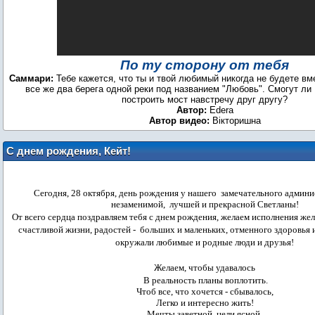
По ту сторону от тебя
Саммари:
Тебе кажется, что ты и твой любимый никогда не будете вм
все же два берега одной реки под названием "Любовь". Смогут ли
построить мост навстречу друг другу?
Автор:
Edera
Автор видео:
Вiкторишна
С днем рождения, Кейт!
Сегодня, 28 октября, день рождения у нашего замечательного админ
незаменимой, лучшей и прекрасной Светланы!
От всего сердца поздравляем тебя с днем рождения, желаем исполнения жела
счастливой жизни, радостей - больших и маленьких, отменного здоровья и
окружали любимые и родные люди и друзья!
Желаем, чтобы удавалось
В реальность планы воплотить.
Чтоб все, что хочется - сбывалось,
Легко и интересно жить!
Мечты заветной, цели ясной,