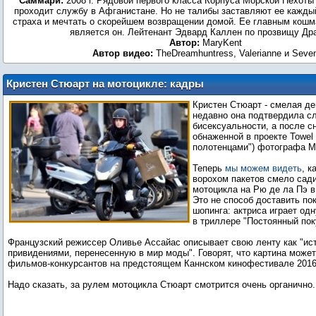
Саммари:
2008 г. Рядовой первого класса Корпуса Морской Пехот
проходит службу в Афганистане. Но не талибы заставляют ее кажды
страха и мечтать о скорейшем возвращении домой. Ее главным кошм
является он. Лейтенант Эдвард Каллен по прозвищу Др
Автор:
MaryKent
Автор видео:
TheDreamhuntress, Valerianne и Seve
Кристен Стюарт на мотоцикле: кадры
со съемок триллера "Постоянный
Кристен Стюарт - смелая д
покупатель"
недавно она подтвердила сл
бисексуальности, а после с
обнаженной в проекте Towel 
полотенцами") фотографа М
Теперь
мы можем видеть
, к
ворохом пакетов смело сади
мотоцикла на Рю де ла Пэ в
Это не способ доставить по
шопинга: актриса играет од
в триллере "Постоянный пок
Французский режиссер Оливье Ассайас описывает свою ленту как "ис
привидениями, перенесенную в мир моды". Говорят, что картина может
фильмов-конкурсантов на предстоящем Каннском кинофестивале 2016
Надо сказать, за рулем мотоцикла Стюарт смотрится очень органично