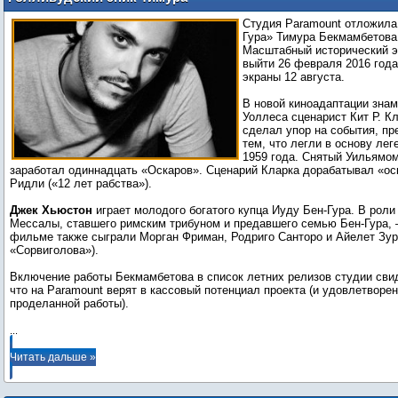
Бекмамбетова «Бен-Гур» выйдет в
Студия Paramount отложила
прокат в августе 2016 года
Гура» Тимура Бекмамбетова 
Масштабный исторический 
выйти 26 февраля 2016 года
экраны 12 августа.
В новой киноадаптации знам
Уоллеса сценарист Кит Р. К
сделал упор на события, п
тем, что легли в основу ле
1959 года. Снятый Уильямо
заработал одиннадцать «Оскаров». Сценарий Кларка дорабатывал «о
Ридли («12 лет рабства»).
Джек Хьюстон
играет молодого богатого купца Иуду Бен-Гура. В роли 
Мессалы, ставшего римским трибуном и предавшего семью Бен-Гура, 
фильме также сыграли Морган Фриман, Родриго Санторо и Айелет Зур
«Сорвиголова»).
Включение работы Бекмамбетова в список летних релизов студии свид
что на Paramount верят в кассовый потенциал проекта (и удовлетворе
проделанной работы).
...
Читать дальше »