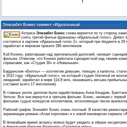
Элизабет Бэнкс снимет «Идеальный
голос 3»
Актриса
Элизабет Бэнкс
снова вернется по ту сторону каме
снять третий фильм франшизы «Идеальный голос». Дебют в
состоялся в картине «Идеальный голос 2», который при бюджете в 29
заработал в мировом прокате 285 миллионов.
Кэй Кэннон, работавшая над оригинальной дилогией, напишет сценарий
фильма. Отметим, что Кэннон работала сценаристкой над такими ком
сериалами, как «Студия 30» и «Новенькая».
Барденские «Беллы» — коллектив девушек, поющих а капелла, стали
в 2012 году. «Идеальный голос», на который студия Universal не возл
ожиданий, заработал в мире 114,8 млн, оказавшись весьма прибыльн
составил всего 17 миллионов).
В главных ролях дилогии были задействованы Анна Кендрик, Бриттан
Уилсон. Все они вернутся в третьем фильме. Бэнкс, начиная с первой 
фильмах судью конкурсов коллективов, исполняющих песни акапелла
Рабочий график Элизабет Бэнкс очень плотный. В качестве режиссера
экранизации романа «Алая королева» и к новой киноверсии сериала «
В ближайшее время актрису можно будет увидеть в образе эксцентри
в финальном фильме франшизы «Голодные игры».