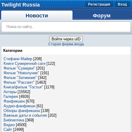
Twilight Russia
Регистрация
Вход
Новости
Форум
Войти через uID
Старая форма входа
Категории
Стефани Майер
[208]
Книги Сумеречной саги
[122]
Фильм "Сумерки"
[201]
Фильм "Новолуние"
[191]
Фильм "Затмение"
[342]
Фильм "Рассвет"
[1463]
Книга/фильм "Гостья"
[1178]
Актеры
[15562]
Галерея
[4926]
Фанфикшен
[670]
Аудио-фанфикшн
[61]
Обзоры фанфикшна
[138]
Важные даты и события
[202]
Библиотека
[369]
Видео
[4500]
Сайт
[2499]