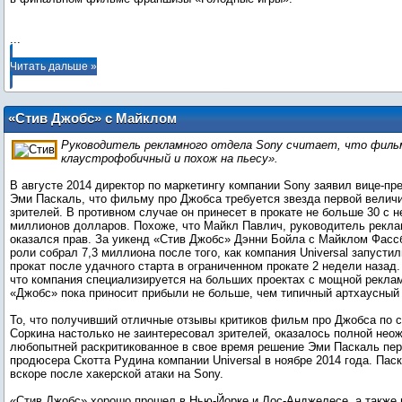
...
Читать дальше »
«Стив Джобс» с Майклом
Фассбендером провалился в прокате
Руководитель рекламного отдела Sony считает, что филь
клаустрофобичный и похож на пьесу».
В августе 2014 директор по маркетингу компании Sony заявил вице-пр
Эми Паскаль, что фильму про Джобса требуется звезда первой велич
зрителей. В противном случае он принесет в прокате не больше 30 с 
миллионов долларов. Похоже, что Майкл Павлич, руководитель рекла
оказался прав. За уикенд «Стив Джобс» Дэнни Бойла с Майклом Фасс
роли собрал 7,3 миллиона после того, как компания Universal запустил
прокат после удачного старта в ограниченном прокате 2 недели назад.
что компания специализируется на больших проектах с мощной рекла
«Джобс» пока приносит прибыли не больше, чем типичный артхаусный 
То, что получивший отличные отзывы критиков фильм про Джобса по 
Соркина настолько не заинтересовал зрителей, оказалось полной нео
любопытней раскритикованное в свое время решение Эми Паскаль пер
продюсера Скотта Рудина компании Universal в ноябре 2014 года. Пас
вскоре после хакерской атаки на Sony.
«Стив Джобс» хорошо прошел в Нью-Йорке и Лос-Анджелесе, а также в