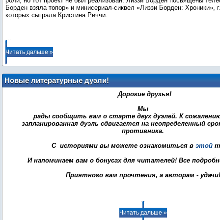
роли, но тот проект не был реализован. Лиззи Борден посвящёны тел
Борден взяла топор» и минисериал-сиквел «Лиззи Борден: Хроники», 
которых сыграла Кристина Риччи.
...
Читать дальше »
Новые литературные дуэли!
Дорогие друзья!
Мы
рады сообщить вам о старте двух дуэлей. К сожалени
запланированная дуэль сдвигается на неопределенный срок
противника.
С историями вы можете ознакомиться в
этой
т
И напоминаем вам о бонусах для читателей! Все подроб
Приятного вам прочтения, а авторам - удачи
...
Читать дальше »