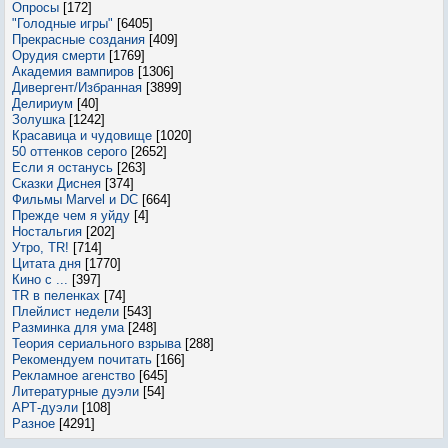
Опросы
[172]
"Голодные игры"
[6405]
Прекрасные создания
[409]
Орудия смерти
[1769]
Академия вампиров
[1306]
Дивергент/Избранная
[3899]
Делириум
[40]
Золушка
[1242]
Красавица и чудовище
[1020]
50 оттенков серого
[2652]
Если я останусь
[263]
Сказки Диснея
[374]
Фильмы Marvel и DC
[664]
Прежде чем я уйду
[4]
Ностальгия
[202]
Утро, TR!
[714]
Цитата дня
[1770]
Кино с ...
[397]
TR в пеленках
[74]
Плейлист недели
[543]
Разминка для ума
[248]
Теория сериального взрыва
[288]
Рекомендуем почитать
[166]
Рекламное агенство
[645]
Литературные дуэли
[54]
АРТ-дуэли
[108]
Разное
[4291]