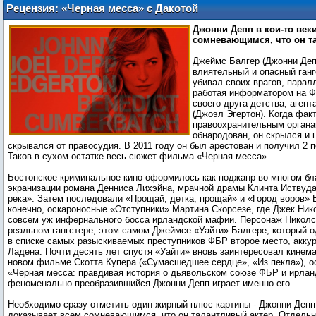
Рецензия: «Черная месса» с Дакотой
Джонсон
Джонни Депп в кои-то век
сомневающимся, что он т
Джеймс Балгер (Джонни Деп
влиятельный и опасный ганг
убивал своих врагов, парал
работая информатором на 
своего друга детства, аген
(Джоэл Эгертон). Когда фак
правоохранительным органа
обнародован, он скрылся и 
скрывался от правосудия. В 2011 году он был арестован и получил 2 
Таков в сухом остатке весь сюжет фильма «Черная месса».
Бостонское криминальное кино оформилось как поджанр во многом бл
экранизации романа Денниса Лихэйна, мрачной драмы Клинта Иствуда
река». Затем последовали «Прощай, детка, прощай» и «Город воров»
конечно, оскароносные «Отступники» Мартина Скорсезе, где Джек Ни
совсем уж инфернального босса ирландской мафии. Персонаж Николс
реальном гангстере, этом самом Джеймсе «Уайти» Балгере, который 
в списке самых разыскиваемых преступников ФБР второе место, акку
Ладена. Почти десять лет спустя «Уайти» вновь заинтересовал кинема
новом фильме Скотта Купера («Сумасшедшее сердце», «Из пекла»), о
«Черная месса: правдивая история о дьявольском союзе ФБР и ирла
феноменально преобразившийся Джонни Депп играет именно его.
Необходимо сразу отметить один жирный плюс картины - Джонни Депп 
доказывает всем сомневающимся, что он талантливый актер. Отдельн