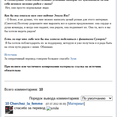
себя немного неловко рядом с ними?
Нет, они просто нормальные люди.
Как бы ты описала нам свое видение Эмили Янг?
- О Боже, я не думаю, что мне можно написать целый роман для этого интервью.
(Смеется).Поэтому разрешите мне выразить все в одном предложении: она сердце и
душа команды, и когда они падают, она рядом, она поднимает их. Она та, кого и вы
бы хотели видеть рядом!
Есть ли еще что либо чем бы ты хотела поделиться с фанатами Сумерек?
Я бы хотела поблагодарить их за поддержку, которую я уже получила и я рада быть
на этом пути рядом с ними. Обнимаю.
Источник
За оперативный перевод говорим большое спасибо
Зуня
При полном или частичном копировании материала ссылка на источник
обязательна
Всего комментариев
:
10
Порядок вывода комментариев:
10
Cherchez_la_femme
[
Материал
]
(07.07.2012 00:30)
спасибо за перевод