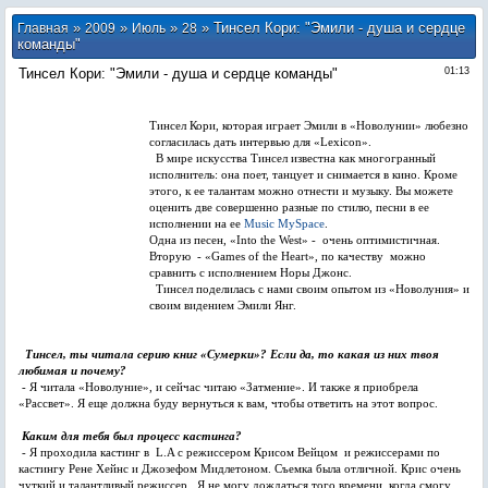
»
»
»
» Тинсел Кори: "Эмили - душа и сердце
Главная
2009
Июль
28
команды"
Тинсел Кори: "Эмили - душа и сердце команды"
01:13
Тинсел Кори, которая играет Эмили в «Новолунии» любезно
согласилась дать интервью для «Lexicon».
В мире искусства Тинсел известна как многогранный
исполнитель: она поет, танцует и снимается в кино. Кроме
этого, к ее талантам можно отнести и музыку. Вы можете
оценить две совершенно разные по стилю, песни в ее
исполнении на ее
Music MySpace
.
Одна из песен, «Into the West» - очень оптимистичная.
Вторую - «Games of the Heart», по качеству можно
сравнить с исполнением Норы Джонс.
Тинсел поделилась с нами своим опытом из «Новолуния» и
своим видением Эмили Янг.
Тинсел, ты читала серию книг «Сумерки»? Если да, то какая из них твоя
любимая и почему?
- Я читала «Новолуние», и сейчас читаю «Затмение». И также я приобрела
«Рассвет». Я еще должна буду вернуться к вам, чтобы ответить на этот вопрос.
Каким для тебя был процесс кастинга?
- Я проходила кастинг в L.A с режиссером Крисом Вейцом и режиссерами по
кастингу Рене Хейнс и Джозефом Мидлетоном. Съемка была отличной. Крис очень
чуткий и талантливый режиссер . Я не могу дождаться того времени, когда смогу