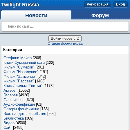
Twilight Russia
Регистрация
Вход
Новости
Форум
Войти через uID
Старая форма входа
Категории
Стефани Майер
[208]
Книги Сумеречной саги
[122]
Фильм "Сумерки"
[201]
Фильм "Новолуние"
[191]
Фильм "Затмение"
[342]
Фильм "Рассвет"
[1463]
Книга/фильм "Гостья"
[1178]
Актеры
[15562]
Галерея
[4926]
Фанфикшен
[670]
Аудио-фанфикшн
[61]
Обзоры фанфикшна
[138]
Важные даты и события
[202]
Библиотека
[369]
Видео
[4500]
Сайт
[2499]