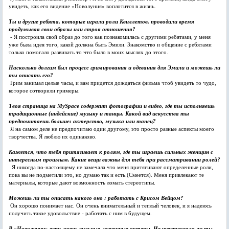
увидеть, как его видение «Новолуния» воплотится в жизнь.
Ты и другие ребята, которые играли роли Квиллетов, проводили время
продумывая свои образы или строя отношения?
- Я построила свой образ до того как познакомилась с другими ребятами, у меня
уже была идея того, какой должна быть Эмили. Знакомство и общение с ребятами
только помогало развивать то что было в моих мыслях до этого.
Насколько долгим был процесс гримирования и одевания для Эмили и можешь ли
ты описать его?
Грим занимал целые часы, и вам придется дождаться фильма чтоб увидеть то чудо,
которое сотворили гримеры.
Твоя страница на MySpace содержит фотографии и видео, где ты исполняешь
традиционные (индейские) музыку и танцы. Какой вид искусства ты
предпочитаешь больше: актерство, музыка или танец?
Я на самом деле не предпочитаю один другому, это просто разные аспекты моего
творчества. Я люблю их одинаково.
Кажется, что тебя притягивает к ролям, где ты играешь сильных женщин с
интересным прошлым. Какие вещи важны для тебя при рассматривании ролей?
Я никогда по-настоящему не замечала что меня притягивают определенные роли,
пока вы не подметили это, но думаю так и есть.(Смеется). Меня привлекают те
материалы, которые дают возможность ломать стереотипы.
Можешь ли ты описать какого оно : работать с Крисом Вейцом?
Он хорошо понимает нас. Он очень внимательный и теплый человек, и я надеюсь
получить такое удовольствие - работать с ним в будущем.
В «Новолунии» есть очень сильные, успешные актеры. Не чувствовала ли ты