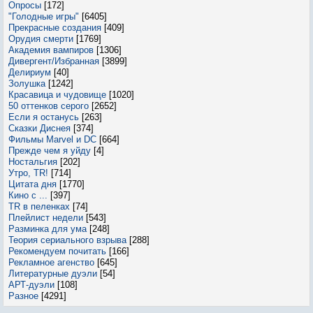
Опросы
[172]
"Голодные игры"
[6405]
Прекрасные создания
[409]
Орудия смерти
[1769]
Академия вампиров
[1306]
Дивергент/Избранная
[3899]
Делириум
[40]
Золушка
[1242]
Красавица и чудовище
[1020]
50 оттенков серого
[2652]
Если я останусь
[263]
Сказки Диснея
[374]
Фильмы Marvel и DC
[664]
Прежде чем я уйду
[4]
Ностальгия
[202]
Утро, TR!
[714]
Цитата дня
[1770]
Кино с ...
[397]
TR в пеленках
[74]
Плейлист недели
[543]
Разминка для ума
[248]
Теория сериального взрыва
[288]
Рекомендуем почитать
[166]
Рекламное агенство
[645]
Литературные дуэли
[54]
АРТ-дуэли
[108]
Разное
[4291]