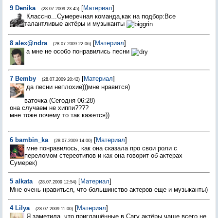
9
Denika
[
Материал
]
(28.07.2009 23:45)
Классно...Сумеречная команда,как на подбор:Все
талантливые актёры и музыканты
8
alex@ndra
[
Материал
]
(28.07.2009 22:06)
а мне не особо понравились песни
7
Bemby
[
Материал
]
(28.07.2009 20:42)
да песни неплохие)))мне нравится)
ваточка (Сегодня 06:28)
она случаем не хиппи????
мне тоже почему то так кажется))
6
bambin_ka
[
Материал
]
(28.07.2009 14:00)
мне понравилось, как она сказала про свои роли с
переломом стереотипов и как она говорит об актерах
Сумерек)
5
alkata
[
Материал
]
(28.07.2009 12:54)
Мне очень нравиться, что большинство актеров еще и музыканты)
4
Lilya
[
Материал
]
(28.07.2009 11:00)
Я заметила, что приглашённые в Сагу актёры чаще всего не