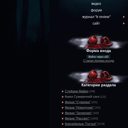
видео
форум
журнал "tr review"
сайт
Форма входа
Войти через uID
Старая форма входа
Категории раздела
Стефани Майер
[208]
Книги Сумеречной саги
[122]
Фильм "Сумерки"
[201]
Фильм "Новолуние"
[191]
Фильм "Затмение"
[342]
Фильм "Рассвет"
[1463]
Книга/фильм "Гостья"
[1178]