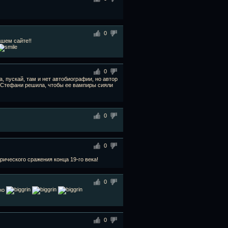
0
ашем сайте!!
0
да, пускай, там и нет автобиографии, но автор
то Стефани решила, чтобы ее вампиры сияли
0
0
рического сражения конца 19-го века!
0
ьно
0