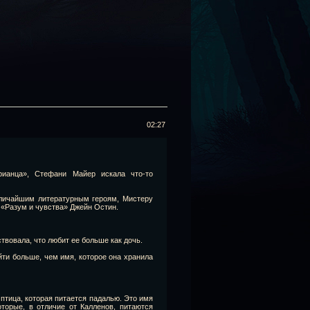
02:27
рианца», Стефани Майер искала что-то
еличайшим литературным героям, Мистеру
 «Разум и чувства» Джейн Остин.
твовала, что любит ее больше как дочь.
йти больше, чем имя, которое она хранила
птица, которая питается падалью. Это имя
оторые, в отличие от Калленов, питаются