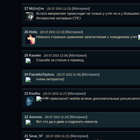
27
M@ri@m
[
Материал
]
(20.07.2010 12:22)
Кстати импринтинг происходит не только у утят но и у больши
Интересное интервью СПС!
26
Hella
[
Материал
]
(20.07.2010 12:13)
Немного странное сравнение запечетления с поведением утят
25
Kaseke
[
Материал
]
(20.07.2010 12:04)
Спасибо за статью и перевод.
24
FanatkaTaylora
[
Материал
]
(20.07.2010 11:46)
очень интересно)
23
Ktulhu
[
Материал
]
(20.07.2010 11:27)
прикольно!! люблю всякие дополнительные разъяснител
22
Анелла
[
Материал
]
(20.07.2010 11:24)
Вот это да,я даже и подумать немогла
21
Sova_97
[
Материал
]
(20.07.2010 11:21)