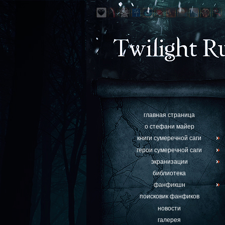
главная страница
о стефани майер
книги сумеречной саги
герои сумеречной саги
экранизации
библиотека
фанфикшн
поисковик фанфиков
новости
галерея