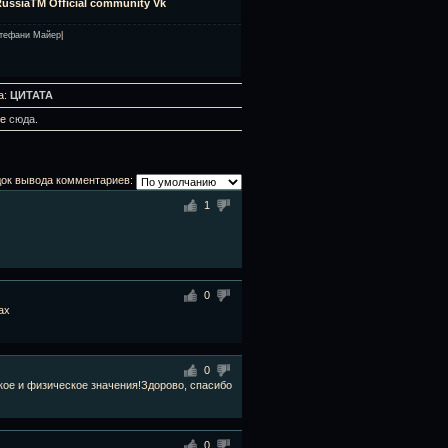
ssiaTM Оfficial community Vk
тефани Майер
|
а:
ЦИТАТА
те
сюда
.
ок вывода комментариев:
1
0
ах
0
ское и физическое значения!Здорово, спасибо
0