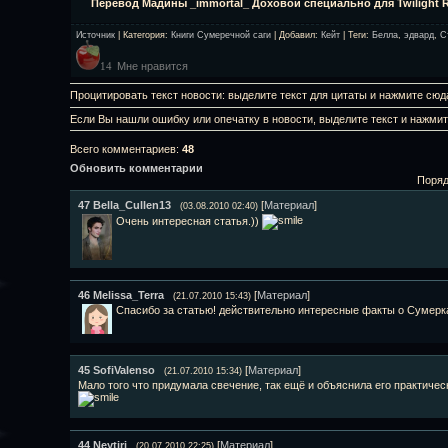
Перевод Мадины _immortal_ Доховой специально для Twilight Ru
Источник
|
Категория
:
Книги Сумеречной саги
|
Добавил
:
Кейт
|
Теги
:
Белла
,
эдвард
,
С
Мне нравится
14
Процитировать текст новости: выделите текст для цитаты и нажмите сюд
Если Вы нашли ошибку или опечатку в новости, выделите текст и нажми
Всего комментариев
:
48
Обновить комментарии
Поряд
47
Bella_Cullen13
[
Материал
]
(03.08.2010 02:40)
Очень интересная статья.))
46
Melissa_Terra
[
Материал
]
(21.07.2010 15:43)
Спасибо за статью! действительно интересные факты о Сумерк
45
SofiValenso
[
Материал
]
(21.07.2010 15:34)
Мало того что придумала свечение, так ещё и объяснила его практиче
44
Neytiri
[
Материал
]
(20.07.2010 22:25)