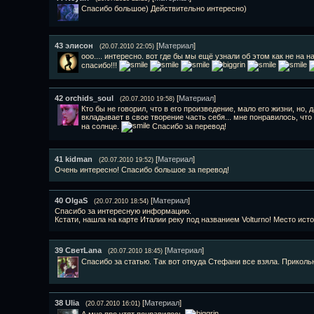
Спасибо большое) Действительно интересно)
43
элисон
[
Материал
]
(20.07.2010 22:05)
ооо.... интересно. вот где бы мы ещё узнали об этом как не на н
спасибо!!!
42
orchids_soul
[
Материал
]
(20.07.2010 19:58)
Кто бы не говорил, что в его произведение, мало его жизни, но, 
вкладывает в свое творение часть себя... мне понравилось, ч
на солнце.
Спасибо за перевод!
41
kidman
[
Материал
]
(20.07.2010 19:52)
Очень интересно! Спасибо большое за перевод!
40
OlgaS
[
Материал
]
(20.07.2010 18:54)
Спасибо за интересную информацию.
Кстати, нашла на карте Италии реку под названием Volturno! Место исто
39
СветLana
[
Материал
]
(20.07.2010 18:45)
Спасибо за статью. Так вот откуда Стефани все взяла. Прикол
38
Ulia
[
Материал
]
(20.07.2010 16:01)