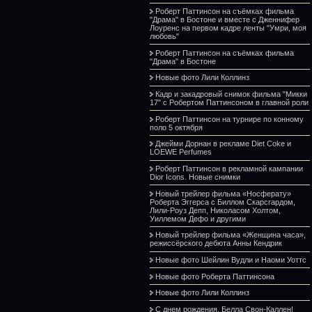
Роберт Паттинсон на съёмках фильма
"Драма" в Бостоне и вместе с Дженнифер
Лоуренс на первом кадре ленты "Умри, моя
любовь"
Роберт Паттинсон на съёмках фильма
"Драма" в Бостоне
Новые фото Лили Коллинз
Кадр и закадровый снимок фильма "Микки
17" с Робертом Паттинсоном в главной роли
Роберт Паттинсон на турнире по конному
поло 5 октября
Джейми Дорнан в рекламе Diet Coke и
LOEWE Perfumes
Роберт Паттинсон в рекламной кампании
Dior Icons. Новые снимки
Новый трейлер фильма «Носферату»
Роберта Эггерса с Биллом Скарсгардом,
Лили-Роуз Депп, Николасом Холтом,
Уиллемом Дефо и другими
Новый трейлер фильма «Женщина часа»,
режиссёрского дебюта Анны Кендрик
Новые фото Шейлин Вудли и Наоми Уоттс
Новые фото Роберта Паттинсона
Новые фото Лили Коллинз
С днем рождения, Белла Свон-Каллен!