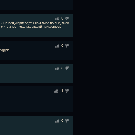
8
ьные вещи приходят к нам либо во сне, либо
то кто знает, сколько людей прикрылось
0
0
-1
0