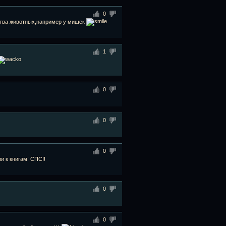
0
нства животных,например у мишек
1
0
0
0
и к книгам! СПС!!
0
0