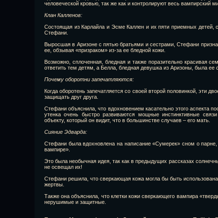
человеческой кровью, так же как и контролируют весь вампирский ми
Клан Калленов:
Состоящая из Карлайла и Эсме Каллен и их пяти приемных детей,
Стефани.
Выросшая в Аризоне с пятью братьями и сестрами, Стефани признал
ее, обзывая «призраком» из-за ее бледной кожи.
Возможно, сплоченная, бледная и также поразительно красивая с
ответить тем детям, а Белла, бледная девушка из Аризоны, была ее
Почему оборотни запечатляются:
Когда оборотень запечатляется со своей второй половинкой, эти д
защищать друг друга.
Стефани объяснила, что вдохновением касательно этого аспекта по
утенка очень быстро развиваются мощные инстинктивные связ
объекту, который он видит, что в большинстве случаев – его мать.
Сияние Эдварда:
Стефани была вдохновлена на написание «Сумерек» сном о парне,
вампире».
Это была необычная идея, так как в предыдущих рассказах солнечн
не освещал их!
Стефани решила, что сверкающая кожа могла бы быть использована 
жертвы.
Также она объяснила, что клетки кожи сверкающего вампира «тверд
нерушимые и защитные.