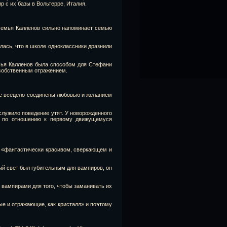
р с их базы в Вольтерре, Италия.
 семья Калленов сильно напоминает семью
ась, что в школе одноклассники дразнили
емья Калленов была способом для Стефани
 собственным отражением.
вое всецело соединены любовью и желанием
служило поведение утят. У новорожденного
и по отношению к первому движущемуся
 «фантастически красивом, сверкающем и
ый свет был губительным для вампиров, он
вампирами для того, чтобы заманивать их
ые и отражающие, как кристалл» и поэтому