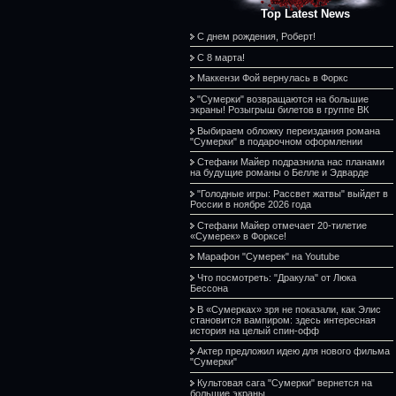
Top Latest News
С днем рождения, Роберт!
С 8 марта!
Маккензи Фой вернулась в Форкс
"Сумерки" возвращаются на большие
экраны! Розыгрыш билетов в группе ВК
Выбираем обложку переиздания романа
"Сумерки" в подарочном оформлении
Стефани Майер подразнила нас планами
на будущие романы о Белле и Эдварде
"Голодные игры: Рассвет жатвы" выйдет в
России в ноябре 2026 года
Стефани Майер отмечает 20-тилетие
«Сумерек» в Форксе!
Марафон "Сумерек" на Youtube
Что посмотреть: "Дракула" от Люка
Бессона
В «Сумерках» зря не показали, как Элис
становится вампиром: здесь интересная
история на целый спин-офф
Актер предложил идею для нового фильма
"Сумерки"
Культовая сага "Сумерки" вернется на
большие экраны