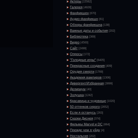
Актеры
[15562]
Галерея
[4926]
Фанфикшен
[670]
Аудио-фанфикшн
[61]
Обзоры фанфикшна
[138]
Важные даты и события
[202]
Библиотека
[369]
Видео
[4500]
Сайт
[2499]
Опросы
[172]
"Голодные игры"
[6405]
Прекрасные создания
[409]
Орудия смерти
[1769]
Академия вампиров
[1306]
Дивергент/Избранная
[3899]
Делириум
[40]
Золушка
[1242]
Красавица и чудовище
[1020]
50 оттенков серого
[2652]
Если я останусь
[263]
Сказки Диснея
[374]
Фильмы Marvel и DC
[664]
Прежде чем я уйду
[4]
Ностальгия
[202]