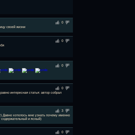
0
тицу своей жизни
0
ебя
0
0
 равно интересная статья: автор собрал
3
) Давно хотелось мне узнать почему именно
т содержательный и ясный)
0