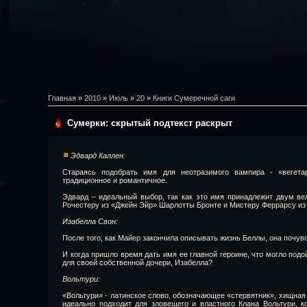
Главная
»
2010
»
Июль
»
20
»
Книги Сумеречной саги
Сумерки: скрытый подтекст раскрыт
Эдвард Каллен:
Стараясь подобрать имя для неотразимого вампира - «вегета
традиционное и романтичное.
Эдвард – идеальный выбор, так как это имя принадлежит двум в
Рочестеру из «Джейн Эйр» Шарлотты Бронте и Мистеру Феррарсу из
Изабелла Свон:
После того, как Майер закончила описывать жизнь Беллы, она почувс
И когда пришло время дать имя ее главной героине, что могло подо
для своей собственной дочери, Изабелла?
Вольтури:
«Вольтури» - латинское слово, обозначающее «стервятник», хищная 
идеально подходит для зловещего и властного Клана Вольтури, к