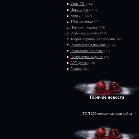
Утро, TR!
[714]
Цитата дня
[1770]
Кино с ...
[397]
TR в пеленках
[74]
Плейлист недели
[543]
Разминка для ума
[248]
Теория сериального взрыва
[288]
Рекомендуем почитать
[166]
Рекламное агенство
[645]
Литературные дуэли
[54]
АРТ-дуэли
[108]
Разное
[4291]
Горячие новости
ТОП 300 комментаторов сайта