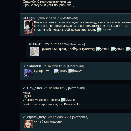
Спасибо, Стеф реально мозг хд
Про Вольтури и утят понравилось)
31
Rigik
[
Материал
]
(20.07.2010 13:01)
Вот почитаешь такое и придешь к выводу, что все самые гениал
в туалете. Второй вариант менее романтичен и прекрасен, так ч
сном, чтобы скрыть сей досадливы факт.
48
Eka15
[
Материал
]
(25.10.2010 22:30)
Прикольный факт)) пойду в туалет)))
30
Sandorik
[
Материал
]
(20.07.2010 12:50)
супер!!!!!!!!!!!!
29
City_Sins
[
Материал
]
(20.07.2010 12:50)
ммм.
круто.
у Стеф Железная логика
особенно понравилось,про Волтури:D
28
crystal_lady
[
Материал
]
(20.07.2010 12:40)
ух ты) как классно