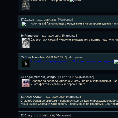
А мне про утят понравилось
37
Дождь
[
Материал
]
(20.07.2010 15:55)
[color=gray] Автор всегда закладывает в свои произведение час
36
Primerose
[
Материал
]
(20.07.2010 15:41)
Да, все-таки каждый художник вкладывает в портрет частичку с
35
СласТёноЧка
[
Материал
]
(20.07.2010 15:15)
Спасибки за информацию ....... Про свет оч хорошая задумка
34
Angel_Without_Wings
[
Материал
]
(20.07.2010 15:14)
Спасибо за перевод! Знала о многом, но не о запечатлении. Все
много фактов из разных интервью Стеф.
33
ANUTKA:fan
[
Материал
]
(20.07.2010 14:39)
Спасибо большое авторам и переводчикам за такую прекрасную работу
такие имена Стефани дала героям - необычные но красивые. Сам текс
32
Cissy
[
Материал
]
(20.07.2010 13:23)