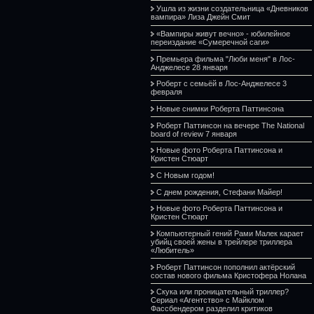
Ушла из жизни создательница «Дневников
вампира» Лиза Джейн Смит
«Вампиры живут вечно» - юбилейное
переиздание «Сумеречной саги»
Премьера фильма "Люби меня" в Лос-
Анджелесе 28 января
Роберт с семьёй в Лос-Анджелесе 3
февраля
Новые снимки Роберта Паттинсона
Роберт Паттинсон на вечере The National
board of review 7 января
Новые фото Роберта Паттинсона и
Кристен Стюарт
С Новым годом!
С днем рождения, Стефани Майер!
Новые фото Роберта Паттинсона и
Кристен Стюарт
Компьютерный гений Рами Малек карает
убийц своей жены в трейлере триллера
«Любитель»
Роберт Паттинсон пополнил актёрский
состав нового фильма Кристофера Нолана
Скука или проницательный триллер?
Сериал «Агентство» с Майклом
Фассбендером разделил критиков