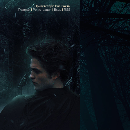
Приветствую Вас
Гость
Главная
|
Регистрация
|
Вход
|
RSS