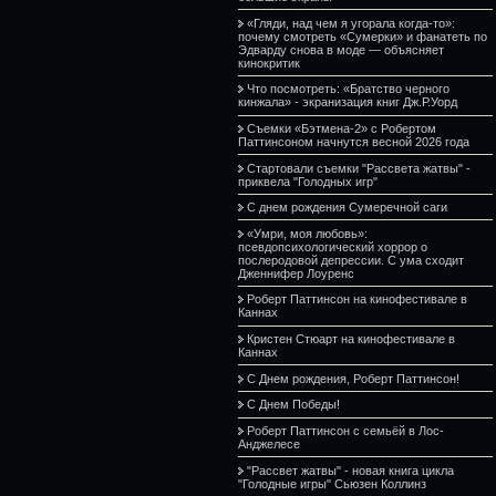
«Гляди, над чем я угорала когда-то»:
почему смотреть «Сумерки» и фанатеть по
Эдварду снова в моде — объясняет
кинокритик
Что посмотреть: «Братство черного
кинжала» - экранизация книг Дж.Р.Уорд
Съемки «Бэтмена-2» с Робертом
Паттинсоном начнутся весной 2026 года
Стартовали съемки "Рассвета жатвы" -
приквела "Голодных игр"
С днем рождения Сумеречной саги
«Умри, моя любовь»:
псевдопсихологический хоррор о
послеродовой депрессии. С ума сходит
Дженнифер Лоуренс
Роберт Паттинсон на кинофестивале в
Каннах
Кристен Стюарт на кинофестивале в
Каннах
С Днем рождения, Роберт Паттинсон!
С Днем Победы!
Роберт Паттинсон с семьёй в Лос-
Анджелесе
"Рассвет жатвы" - новая книга цикла
"Голодные игры" Сьюзен Коллинз