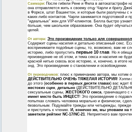
После гибели Рене и Фила в автокатастрофе н
Саммари:
она отправляется жить к своему отцу Чарли и брату Дже
в Форксе, штат Вашингтон, и которые были разлучены с н
каких-либо контактов. Чарли занимается подготовкой и 
"идеальных" жен для VIP-клиентов. Белла быстро узнает
больше, чем школьное образование. Она будет обучатьс
целей.
Это произведение только для совершеннол
От автора:
Содержит сцены насилия и детально описанный секс. Ес
воспринимаете подобные сцены, то, возможно, вам не сл
первые 10 глав
историю, либо пропустить
. Но я обещ
произведение не об этом, и тема секса и насилия не буд
красной нитью сквозь всю историю, и, конечно, в итоге н
энд. Это произведение о становлении и освобождении.
: плюс к примечанию автора, мы хотим о
От переводчиков
ДЕЙСТВИТЕЛЬНО ОЧЕНЬ ТЯЖЕЛАЯ ИСТОРИЯ
! Хэппи-
до этого (
особенно в первых десяти главах
) вас ждет 
жестоких сцен
,
детально
(ДЕЙСТВИТЕЛЬНО ДЕТАЛЬНО)
сексуальные сцены,
ЖЕСТОКОГО секса
, граничащего с
имеет место быть ИНЦЕСТ
! Это произведение о подавл
попытках сломать человека морально и физически, сдел
безвольным. Подумайте трижды или четырежды, прежде 
и приступить к чтению.
И, конечно же, мы уповаем на т
заметили рейтинг NC-17/NC-21
. Неприятного вам прочте
__________________________________________________