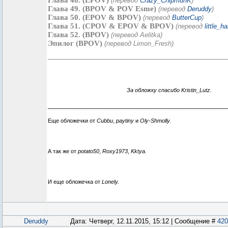
Глава 48. (EPOV)
(перевод
Crazy_ChipmunK
)
Глава 49. (BPOV & POV Esme)
(перевод
Deruddy
)
Глава 50. (EPOV & BPOV)
(перевод
ButterCup
)
Глава 51. (CPOV & EPOV & BPOV)
(перевод
little_h
Глава 52. (BPOV)
(перевод Aelitka)
Эпилог (BPOV)
(перевод Limon_Fresh)
За обложку спасибо Kristin_Lutz.
__________________________________________________
Еще обложечки от
Cubbu
,
paytiny
и
Oly-Shmolly.
А так же от
potato50
,
Roxy1973
,
Kktya.
И еще обложечка от
Lonely.
Deruddy
Дата: Четверг, 12.11.2015, 15:12 | Сообщение #
420