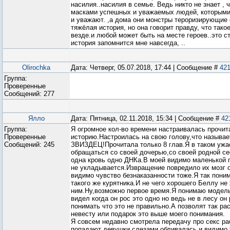
насилия..насилия в семье. Ведь никто не знает , 
масками успешных и уважаемых людей, которым
и уважают. ,а дома они монстры тероризирующие
тяжёлая история, но она говорит правду, что тако
везде.и любой может быть на месте героев..это с
история запомнится мне навсегда, ..
Olirochka
Дата: Четверг, 05.07.2018, 17:44 | Сообщение #
42
Группа:
Проверенные
Сообщений:
277
Ялло
Дата: Пятница, 02.11.2018, 15:34 | Сообщение #
42
Группа:
Я огромное кол-во времени настраивалась прочит
Проверенные
историю.Настроилась на свою голову,что называе
Сообщений:
245
ЗВИЗДЕЦ!Прочитала только 8 глав.Я в таком ужас
обращаться со своей дочерью,со своей родной се
одна кровь одно ДНКа.В моей видимо маленькой г
не укладывается.Извращение повредило их мозг 
видимо чувство безнаказанности тоже.Я так пони
такого же курятника.И не чего хорошего Беллу не
ним.Ну,возможно первое время.Я понимаю модель
видел когда он рос это одно но ведь не в лесу он
понимать что это не правильно.А позволят так ра
невесту или подарок это выше моего понимания.
Я совсем недавно смотрела передачу про секс ра
попадают девушки слезами обливалась и видимо 