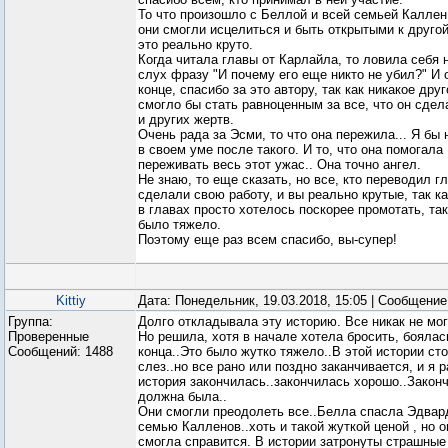
То что произошло с Беллой и всей семьей Каллен,
они смогли исцелиться и быть открытыми к друго
это реально круто.
Когда читала главы от Карлайла, то ловила себя н
слух фразу "И почему его еще никто не убил?" И о
конце, спасибо за это автору, так как никакое дру
смогло бы стать равноценным за все, что он сде
и других жертв.
Очень рада за Эсми, то что она пережила... Я бы 
в своем уме после такого. И то, что она помогала
переживать весь этот ужас.. Она точно ангел.
Не знаю, то еще сказать, но все, кто переводил г
сделали свою работу, и вы реально крутые, так к
в главах просто хотелось поскорее промотать, так
было тяжело.
Поэтому еще раз всем спасибо, вы-супер!
Kittiy
Дата: Понедельник, 19.03.2018, 15:05 | Сообщени
Группа:
Долго откладывала эту историю. Все никак не мог
Проверенные
Но решила, хотя в начале хотела бросить, боялас
Сообщений:
1488
конца..Это было жутко тяжело..В этой истории ст
слез..но все рано или поздно заканчивается, и я р
история закончилась..закончилась хорошо..Законч
должна была..
Они смогли преодолеть все..Белла спасла Эдвар
семью Калленов..хоть и такой жуткой ценой , но о
смогла справится. В истории затронуты страшные