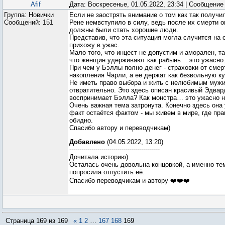
Afif
Дата: Воскресенье, 01.05.2022, 23:34 | Сообщение
Группа: Новички
Если не заострять внимание о том как так получи
Сообщений:
151
Рене немвступило в силу, ведь после их смерти 
должны были стать хорошие люди.
Представив, что эта ситуация могла случится на 
прихожу в ужас.
Мало того, что инцест не допустим и аморален, та
что женщин удерживают как рабынь… это ужасно
При чем у Бэллы полно денег - страховки от смер
накопления Чарли, а ее держат как безвольную ку
Не иметь право выбора и жить с нелюбимым мужи
отвратительно. Это здесь описан красивый Эдвар
воспринимает Бэлла? Как монстра… это ужасно 
Очень важная тема затронута. Конечно здесь она 
факт остаётся фактом - мы живем в мире, где пра
обидно.
Спасибо автору и переводчикам)
Добавлено
(04.05.2022, 13:20)
---------------------------------------------
Дочитала историю)
Осталась очень довольна концовкой, а именно те
попросила отпустить её.
Спасибо переводчикам и автору ❤️❤️❤️
Страница
169
из
169
«
1
2
…
167
168
169