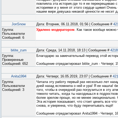
повлияла эта история,где то я ее перекрещиваю 
историями и у меня от этого сердце щимит.Очень 
нашем мире девушка никакой ценности не несет д
JonSnow
Дата: Вторник, 06.11.2018, 01:56 | Сообщение #
42
Группа:
Удалено модератором
. Как такое вообще можно 
Пользователи
Сообщений:
6
bitite_zum
Дата: Среда, 14.11.2018, 18:13 | Сообщение #
4218
Группа:
Благодарю за замечательный перевод этой истори
Проверенные
Сообщений:
652
Сообщение отредактировал
bitite_zum
-
Четверг, 1
Anita1994
Дата: Четверг, 16.05.2019, 23:07 | Сообщение #
42
Группа:
Читала эту работу первый раз несколько лет наза
Пользователи
дней назад вспомнила о ней и ура! Я ее нашла! б
Сообщений:
3
того, чтобы в очередной раз погрузиться в эту а
тяжело читать, когда ты находишься в подростков
более зрелом проще, но не менее эмоционально. 
Эта история показывает, что стоит ценить все что
снова, и уверенна, что буду перечитывать ещё!
Сообщение отредактировал
Anita1994
-
Четверг, 1