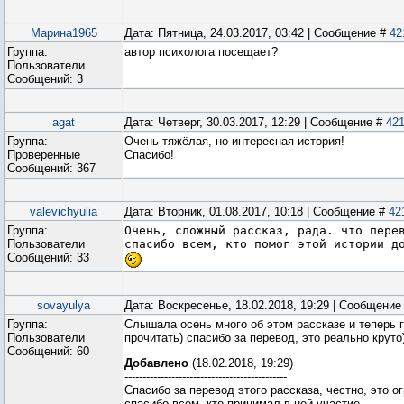
Марина1965
Дата: Пятница, 24.03.2017, 03:42 | Сообщение #
42
Группа:
автор психолога посещает?
Пользователи
Сообщений:
3
agat
Дата: Четверг, 30.03.2017, 12:29 | Сообщение #
42
Группа:
Очень тяжёлая, но интересная история!
Проверенные
Спасибо!
Сообщений:
367
valevichyulia
Дата: Вторник, 01.08.2017, 10:18 | Сообщение #
42
Группа:
Очень, сложный рассказ, рада. что пере
Пользователи
спасибо всем, кто помог этой истории д
Сообщений:
33
sovayulya
Дата: Воскресенье, 18.02.2018, 19:29 | Сообщение
Группа:
Слышала осень много об этом рассказе и теперь г
Пользователи
прочитать) спасибо за перевод, это реально круто)
Сообщений:
60
Добавлено
(18.02.2018, 19:29)
---------------------------------------------
Спасибо за перевод этого рассказа, честно, это о
спасибо всем, кто принимал в ней участие.