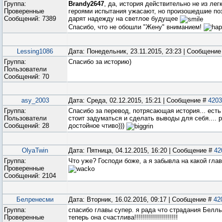
Группа:
Brandy2647
, да, история действительно не из ле
Проверенные
героями испытания ужасают, но произошедшие по
Сообщений:
7389
дарят надежду на светлое будущее
Спасибо, что не обошли "Жену" вниманием!
Lessing1086
Дата: Понедельник, 23.11.2015, 23:23 | Сообщени
Группа:
Спасибо за историю)
Пользователи
Сообщений:
70
asy_2003
Дата: Среда, 02.12.2015, 15:21 | Сообщение #
4203
Группа:
Спасибо за перевод, потрясающая история... есть
Пользователи
стоит задуматься и сделать выводы для себя.... 
Сообщений:
28
достойное чтиво)))
OlyaTwin
Дата: Пятница, 04.12.2015, 16:20 | Сообщение #
42
Группа:
Что уже? Господи боже, а я забывла на какой гла
Проверенные
Сообщений:
2104
Белренесми
Дата: Вторник, 16.02.2016, 09:17 | Сообщение #
42
Группа:
спасибо главы супер. я рада что страдания Белл
Проверенные
теперь она счастлива!!!!!!!!!!!!!!!!!!!!!!