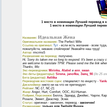
1 место в номинации Лучший перевод в к
1 место в номинации Лучший перев
Идеальная Жена
Название:
The Perfect Wife
Оригинальное название:
Тут
- если есть желание - всем туда,
Ссылка на оригинал:
пожалуйста, никаких спойлеров! Уважайте наш труд!
rmcrms5
Автор:
получено.
Разрешение на перевод:
Hi, Sorry its taken me so long to respond. It's been a crazy 
are welcome to translate TPW. Please send me the link when
Thanks, Mic
Mirinka
,
Alatiel
и
ann_swan
Экс-переводчики:
Sirena
,
jano4ka
,
Заяц_90
(до 25 г
Экс-беты (редакторы):
Aelitka
Бета (редактор):
специалист по инцесту -
Yank
Переводчик жестоких сцен:
никто ни на что не претендует.
Дисклеймер:
NC-17, NC-21
Рейтинг:
Angst, Hurt, Comfort, OOC, AU-Human.
Жанр:
Белла, Эдвард, Джеймс, Чарли, Кар
Пэйринг, Персонажи:
Розали, Эммет, Джаспер, Эсми.
оригинал - закончен, перевод -
закончен!
Статус:
только для Twilight Russia
Размещение: