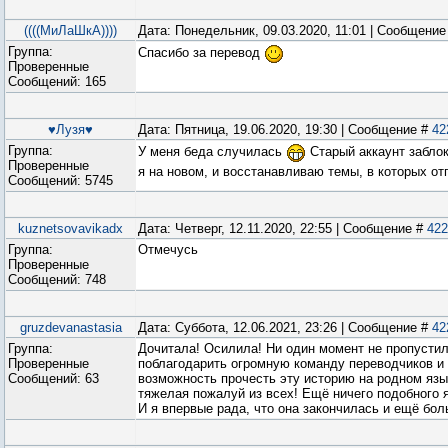
((((МиЛаШкА))))
Дата: Понедельник, 09.03.2020, 11:01 | Сообщени
Группа:
Спасибо за перевод
Проверенные
Сообщений:
165
♥Лузя♥
Дата: Пятница, 19.06.2020, 19:30 | Сообщение #
42
Группа:
У меня беда случилась
Старый аккаунт забло
Проверенные
я на новом, и восстанавливаю темы, в которых 
Сообщений:
5745
kuznetsovavikadx
Дата: Четверг, 12.11.2020, 22:55 | Сообщение #
422
Группа:
Отмечусь
Проверенные
Сообщений:
748
gruzdevanastasia
Дата: Суббота, 12.06.2021, 23:26 | Сообщение #
42
Группа:
Дочитала! Осилила! Ни один момент не пропустил
Проверенные
поблагодарить огромную команду переводчиков и 
Сообщений:
63
возможность прочесть эту историю на родном язы
тяжелая пожалуй из всех! Ещё ничего подобного я
И я впервые рада, что она закончилась и ещё бол