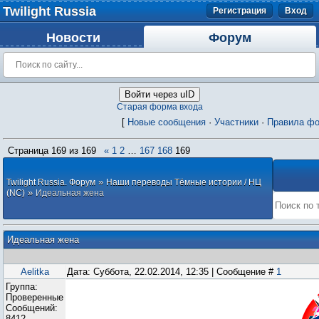
Twilight Russia
Регистрация
Вход
Новости
Форум
Войти через uID
Старая форма входа
[
Новые сообщения
·
Участники
·
Правила ф
Страница
169
из
169
«
1
2
…
167
168
169
»
Twilight Russia. Форум
Наши переводы Тёмные истории / НЦ
»
(NC)
Идеальная жена
Идеальная жена
Aelitka
Дата: Суббота, 22.02.2014, 12:35 | Сообщение #
1
Группа:
Проверенные
Сообщений:
8412