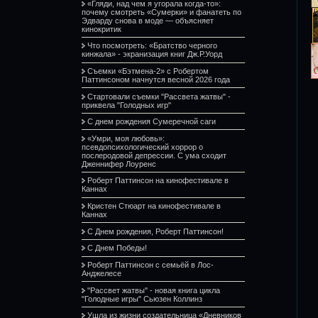
«Гляди, над чем я угорала когда-то»:
почему смотреть «Сумерки» и фанатеть по
Эдварду снова в моде — объясняет
кинокритик
Что посмотреть: «Братство черного
кинжала» - экранизация книг Дж.Р.Уорд
Съемки «Бэтмена-2» с Робертом
Паттинсоном начнутся весной 2026 года
Стартовали съемки "Рассвета жатвы" -
приквела "Голодных игр"
С днем рождения Сумеречной саги
«Умри, моя любовь»:
псевдопсихологический хоррор о
послеродовой депрессии. С ума сходит
Дженнифер Лоуренс
Роберт Паттинсон на кинофестивале в
Каннах
Кристен Стюарт на кинофестивале в
Каннах
С Днем рождения, Роберт Паттинсон!
С Днем Победы!
Роберт Паттинсон с семьёй в Лос-
Анджелесе
"Рассвет жатвы" - новая книга цикла
"Голодные игры" Сьюзен Коллинз
Ушла из жизни создательница «Дневников