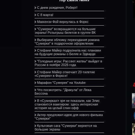
С днем рождения, Роберт!
С 8 марта!
Маккензи Фой вернулась в Форкс
"Сумерки" возвращаются на большие
экраны! Розыгрыш билетов в группе ВК
Выбираем обложку переиздания романа
"Сумерки" в подарочном оформлении
Стефани Майер подразнила нас планами
на будущие романы о Белле и Эдварде
"Голодные игры: Рассвет жатвы" выйдет в
России в ноябре 2026 года
Стефани Майер отмечает 20-тилетие
«Сумерек» в Форксе!
Марафон "Сумерек" на Youtube
Что посмотреть: "Дракула" от Люка
Бессона
В «Сумерках» зря не показали, как Элис
становится вампиром: здесь интересная
история на целый спин-офф
Актер предложил идею для нового фильма
"Сумерки"
Культовая сага "Сумерки" вернется на
большие экраны