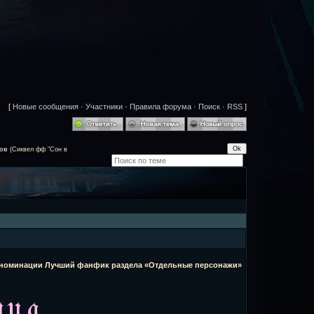
[
Новые сообщения
·
Участники
·
Правила форума
·
Поиск
·
RSS
]
ов
(Сиквел фф "Сон в
в номинации Лучший фанфик раздела «Отдельные персонажи»