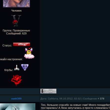
Человек
Группа: Проверенные
Сообщений:
629
Статус:
майл настроения:
Клубы:
natik359
Дата: Суббота, 06.10.2012, 02:32 | Сообщение #
378
Teo, большое спасибо за новые глав! Много понадоби
постаралась! А Лиза запуталась и просто сломалась! 