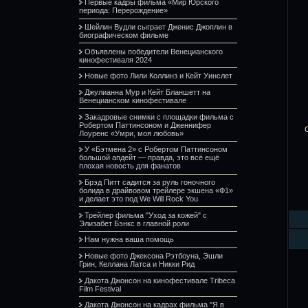
Первые кадры фильма «Мир Юрского
периода: Перерождение»
Шейлин Вудли сыграет Дженис Джоплин в
биографическом фильме
Объявлены победители Венецианского
кинофестиваля 2024
Новые фото Лили Коллинз и Кейт Уинслет
Джулианна Мур и Кейт Бланшетт на
Венецианском кинофестивале
Закадровые снимки с площадки фильма с
Робертом Паттинсоном и Дженнифер
Лоуренс «Умри, моя любовь»
У «Бэтмена 2» с Робертом Паттинсоном
большой апдейт — правда, это всё ещё
плохая новость для фанатов
Брэд Питт садится за руль гоночного
болида в драйвовом трейлере экшена «Ф1»
и делает это под We Will Rock You
Трейлер фильма "Уход за кожей" с
Элизабет Бэнкс в главной роли
Нам нужна ваша помощь
Новые фото Джексона Рэтбоуна, Эшли
Грин, Келлана Латса и Никки Рид
Дакота Джонсон на кинофестивале Tribeca
Film Festival
Дакота Джонсон на кадрах фильма "Я в