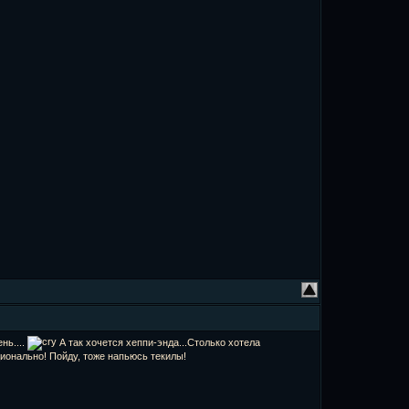
нь....
А так хочется хеппи-энда...Столько хотела
ционально! Пойду, тоже напьюсь текилы!