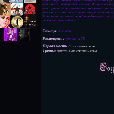
вам ответ – невыносимо сложно. А еще сложнее,
вампиров и твоя обязанность связывать души вл
что я никогда не смогу быть с ним, моей любовью
Хотите знать, каково это быть дочерью Эдварда
пожаловать в мой мир.
Статус
закончен
:
Размещение
только на TR
:
Первая часть
Сон в зимнюю ночь
:
Третья часть
Сон, ставший явью
: