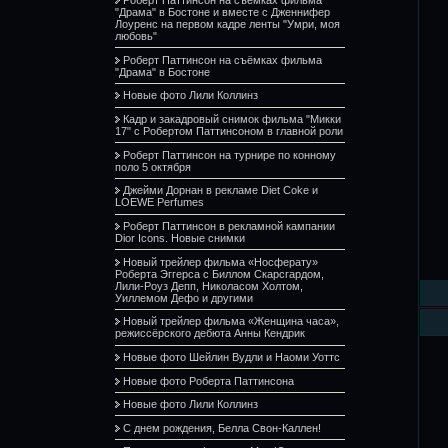
"Драма" в Бостоне и вместе с Дженнифер
Лоуренс на первом кадре ленты "Умри, моя
любовь"
Роберт Паттинсон на съёмках фильма
"Драма" в Бостоне
Новые фото Лили Коллинз
Кадр и закадровый снимок фильма "Микки
17" с Робертом Паттинсоном в главной роли
Роберт Паттинсон на турнире по конному
поло 5 октября
Джейми Дорнан в рекламе Diet Coke и
LOEWE Perfumes
Роберт Паттинсон в рекламной кампании
Dior Icons. Новые снимки
Новый трейлер фильма «Носферату»
Роберта Эггерса с Биллом Скарсгардом,
Лили-Роуз Депп, Николасом Холтом,
Уиллемом Дефо и другими
Новый трейлер фильма «Женщина часа»,
режиссёрского дебюта Анны Кендрик
Новые фото Шейлин Вудли и Наоми Уоттс
Новые фото Роберта Паттинсона
Новые фото Лили Коллинз
С днем рождения, Белла Свон-Каллен!