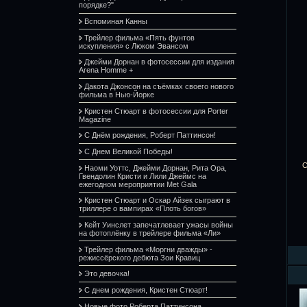
порядке?"
Вспоминая Канны
Трейлер фильма «Пять фунтов
искупления» с Люком Эвансом
Джейми Дорнан в фотосессии для издания
Arena Homme +
Дакота Джонсон на съёмках своего нового
фильма в Нью-Йорке
Кристен Стюарт в фотосессии для Porter
Magazine
С Днём рождения, Роберт Паттинсон!
С Днем Великой Победы!
С
Наоми Уоттс, Джейми Дорнан, Рита Ора,
Гвендолин Кристи и Лили Джеймс на
ежегодном мероприятии Met Gala
Кристен Стюарт и Оскар Айзек сыграют в
триллере о вампирах «Плоть богов»
Кейт Уинслет запечатлевает ужасы войны
на фотоплёнку в трейлере фильма «Ли»
Трейлер фильма «Моргни дважды» -
режиссёрского дебюта Зои Кравиц
Это девочка!
С днем рождения, Кристен Стюарт!
Новые фото Роберта Паттинсона