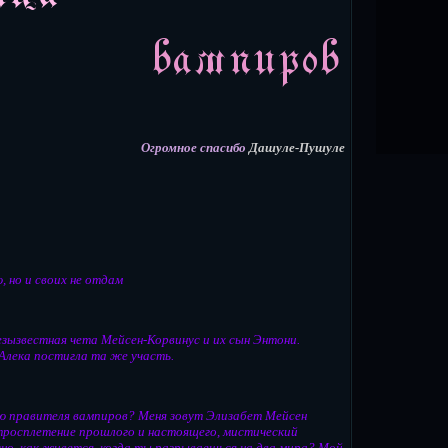
Огромное спасибо
Дашуле-Пушуле
, но и своих не отдам
езызвестная чета Мейсен-Корвинус и их сын Энтони.
Алека постигла та же участь.
ью правителя вампиров? Меня зовут Элизабет Мейсен
итросплетение прошлого и настоящего, мистический
сно, как живется, когда ты разрываешься на два мира? Мой