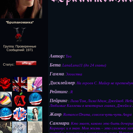
*Брumaнoманка*
Группа: Проверенные
Сообщений:
1971
Автор:
Teo
Бета
Статус:
LanaLuna11 (до 24 главы)
:
Гамма
Эгоистка
:
Дисклеймер
На героев С. Майер не претендую
:
Рейтинг
R
:
Пейринг
Лиза/Том, Лиза/Адам; Джейкоб. Неб
:
Любимые Каллены в некоторых главах, Джейн и 
Жанр
Romance/Drama, совсем чуть-чуть Angst
:
Саммари
Кто знает, каково это быть дочер
:
Корвинус и я знаю. Моя жизнь – это сложное х
коктейль реального и сумеречного мира. Интере