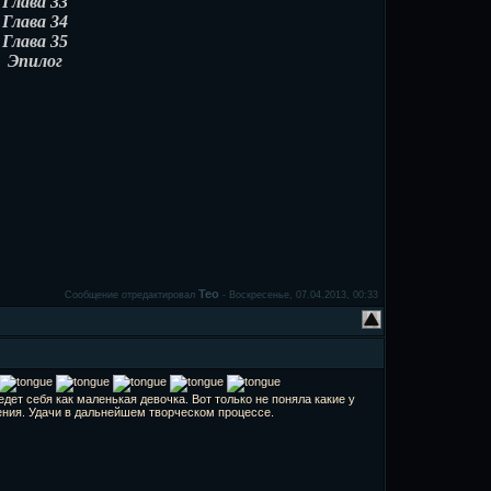
Глава 33
Глава 34
Глава 35
Эпилог
Teo
Сообщение отредактировал
-
Воскресенье, 07.04.2013, 00:33
едет себя как маленькая девочка. Вот только не поняла какие у
ения. Удачи в дальнейшем творческом процессе.