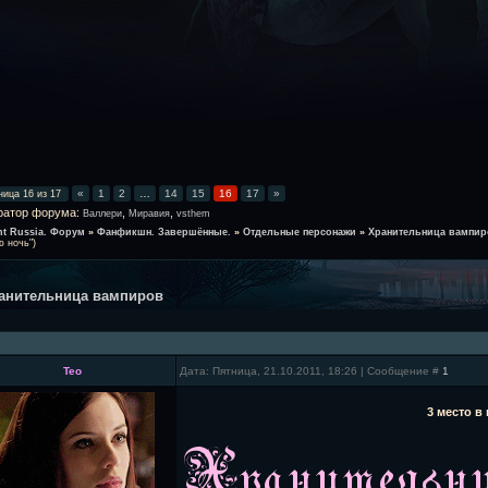
«
1
2
…
14
15
16
17
»
ница
16
из
17
ратор форума:
,
,
Валлери
Миравия
vsthem
ht Russia. Форум
»
Фанфикшн. Завершённые.
»
Отдельные персонажи
»
Хранительница вампир
 ночь")
анительница вампиров
Teo
Дата: Пятница, 21.10.2011, 18:26 | Сообщение #
1
3 место 