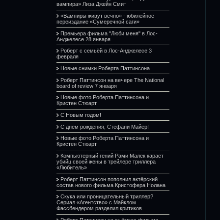
вампира» Лиза Джейн Смит
«Вампиры живут вечно» - юбилейное
переиздание «Сумеречной саги»
Премьера фильма "Люби меня" в Лос-
Анджелесе 28 января
Роберт с семьёй в Лос-Анджелесе 3
февраля
Новые снимки Роберта Паттинсона
Роберт Паттинсон на вечере The National
board of review 7 января
Новые фото Роберта Паттинсона и
Кристен Стюарт
С Новым годом!
С днем рождения, Стефани Майер!
Новые фото Роберта Паттинсона и
Кристен Стюарт
Компьютерный гений Рами Малек карает
убийц своей жены в трейлере триллера
«Любитель»
Роберт Паттинсон пополнил актёрский
состав нового фильма Кристофера Нолана
Скука или проницательный триллер?
Сериал «Агентство» с Майклом
Фассбендером разделил критиков
Роберт Паттинсон на съёмках фильма