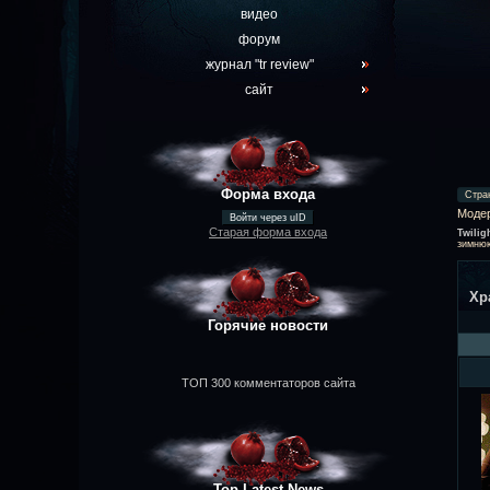
видео
форум
журнал "tr review"
сайт
Форма входа
Стра
Моде
Войти через uID
Старая форма входа
Twilig
зимнюю
Хр
Горячие новости
ТОП 300 комментаторов сайта
Top Latest News