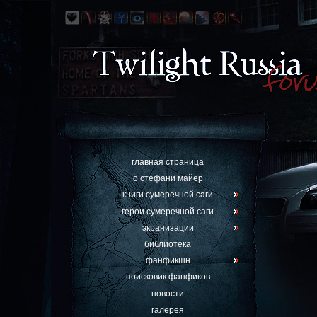
главная страница
о стефани майер
книги сумеречной саги
герои сумеречной саги
экранизации
библиотека
фанфикшн
поисковик фанфиков
новости
галерея