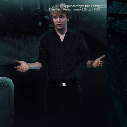
Приветствую Вас
Гость
Главная
|
Регистрация
|
Вход
|
RSS