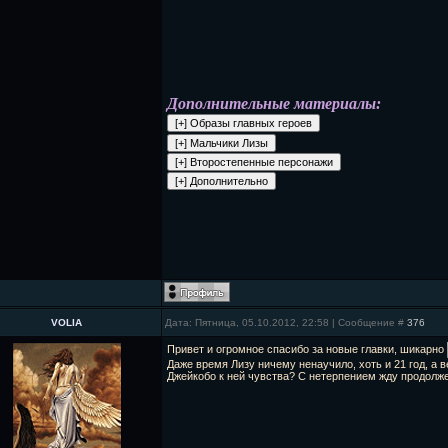
Дополнительные материалы:
VOLIA
Дата: Пятница, 05.10.2012, 22:58 | Сообщение #
376
Привет и огромное спасибо за новые главки, шикарно
Даже время Лизу ничему ненаучило, хоть и 21 год, а в
Джейкобо к ней чувства? С нетерпением жду продолж