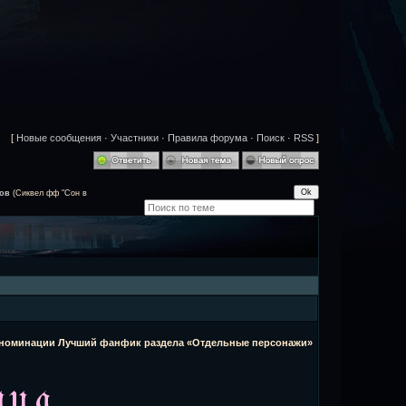
[
Новые сообщения
·
Участники
·
Правила форума
·
Поиск
·
RSS
]
ов
(Сиквел фф "Сон в
в номинации Лучший фанфик раздела «Отдельные персонажи»