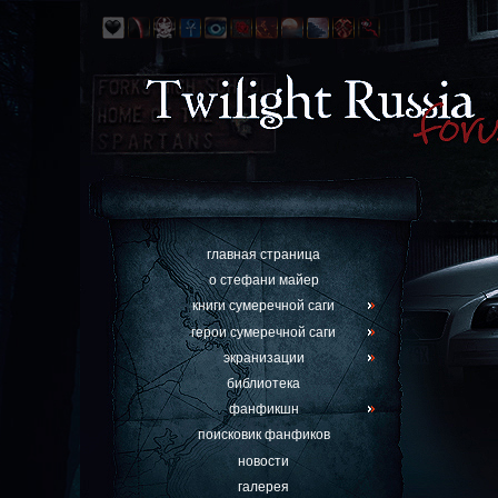
главная страница
о стефани майер
книги сумеречной саги
герои сумеречной саги
экранизации
библиотека
фанфикшн
поисковик фанфиков
новости
галерея