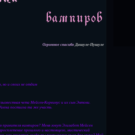
Огромное спасибо
Дашуле-Пушуле
, но и своих не отдам
езызвестная чета Мейсен-Корвинус и их сын Энтони.
Алека постигла та же участь.
ью правителя вампиров? Меня зовут Элизабет Мейсен
итросплетение прошлого и настоящего, мистический
сно, как живется, когда ты разрываешься на два мира? Мой