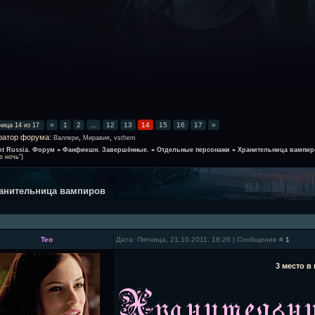
«
1
2
…
12
13
14
15
16
17
»
ница
14
из
17
ратор форума:
,
,
Валлери
Миравия
vsthem
ht Russia. Форум
»
Фанфикшн. Завершённые.
»
Отдельные персонажи
»
Хранительница вампир
 ночь")
анительница вампиров
Teo
Дата: Пятница, 21.10.2011, 18:26 | Сообщение #
1
3 место 