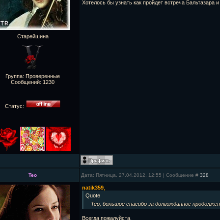
Хотелось бы узнать как пройдет встреча Бальтазара и
Старейшина
Группа: Проверенные
Сообщений:
1230
Статус:
Teo
Дата: Пятница, 27.04.2012, 12:55 | Сообщение #
328
natik359
,
Quote
Teo, большое спасибо за долгожданное продолжен
Всегда пожалуйста.