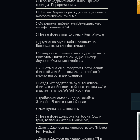
Первые кадры фильма «Мир Юрского
периода: Перерождение»
Шейлин Вудли сыграет Дженис Джоплин в
биографическом фильме
Объявлены победители Венецианского
кинофестиваля 2024
Новые фото Лили Коллинз и Кейт Уинслет
Джулианна Мур и Кейт Бланшетт на
Венецианском кинофестивале
Закадровые снимки с площадки фильма с
Робертом Паттинсоном и Дженнифер
Лоуренс «Умри, моя любовь»
У «Бэтмена 2» с Робертом Паттинсоном
большой апдейт — правда, это всё ещё
плохая новость для фанатов
Брэд Питт садится за руль гоночного
болида в драйвовом трейлере экшена «Ф1»
и делает это под We Will Rock You
Трейлер фильма "Уход за кожей" с
Элизабет Бэнкс в главной роли
Нам нужна ваша помощь
Новые фото Джексона Рэтбоуна, Эшли
Грин, Келлана Латса и Никки Рид
Дакота Джонсон на кинофестивале Tribeca
Film Festival
Дакота Джонсон на кадрах фильма "Я в