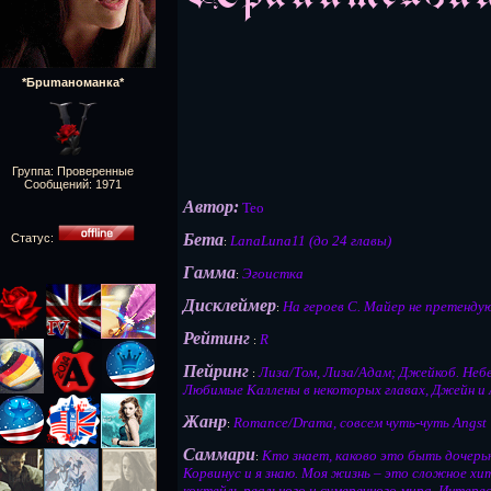
*Брumaнoманка*
Группа: Проверенные
Сообщений:
1971
Автор:
Teo
Бета
Статус:
LanaLuna11 (до 24 главы)
:
Гамма
Эгоистка
:
Дисклеймер
На героев С. Майер не претендую
:
Рейтинг
R
:
Пейринг
Лиза/Том, Лиза/Адам; Джейкоб. Неб
:
Любимые Каллены в некоторых главах, Джейн и 
Жанр
Romance/Drama, совсем чуть-чуть Angst
:
Саммари
Кто знает, каково это быть дочер
:
Корвинус и я знаю. Моя жизнь – это сложное х
коктейль реального и сумеречного мира. Интере