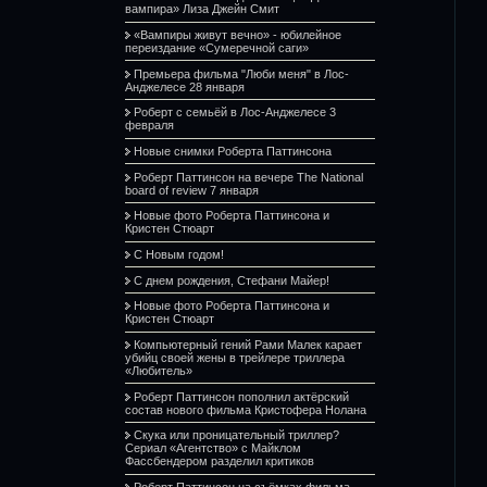
вампира» Лиза Джейн Смит
«Вампиры живут вечно» - юбилейное
переиздание «Сумеречной саги»
Премьера фильма "Люби меня" в Лос-
Анджелесе 28 января
Роберт с семьёй в Лос-Анджелесе 3
февраля
Новые снимки Роберта Паттинсона
Роберт Паттинсон на вечере The National
board of review 7 января
Новые фото Роберта Паттинсона и
Кристен Стюарт
С Новым годом!
С днем рождения, Стефани Майер!
Новые фото Роберта Паттинсона и
Кристен Стюарт
Компьютерный гений Рами Малек карает
убийц своей жены в трейлере триллера
«Любитель»
Роберт Паттинсон пополнил актёрский
состав нового фильма Кристофера Нолана
Скука или проницательный триллер?
Сериал «Агентство» с Майклом
Фассбендером разделил критиков
Роберт Паттинсон на съёмках фильма