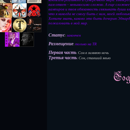
вам ответ – невыносимо сложно. А еще сложнее,
вампиров и твоя обязанность связывать души вл
что я никогда не смогу быть с ним, моей любовью
Хотите знать, каково это быть дочерью Эдварда
пожаловать в мой мир.
Статус
закончен
:
Размещение
только на TR
:
Первая часть
Сон в зимнюю ночь
:
Третья часть
Сон, ставший явью
: