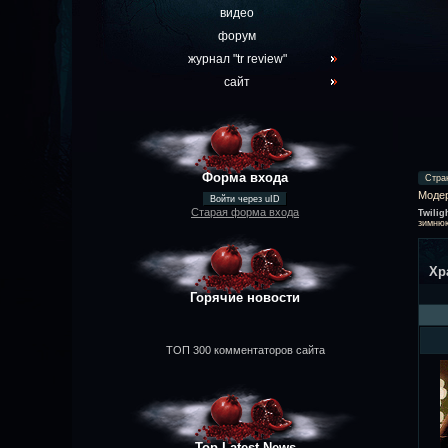
видео
форум
журнал "tr review"
сайт
Форма входа
Стра
Моде
Войти через uID
Старая форма входа
Twilig
зимнюю
Хр
Горячие новости
ТОП 300 комментаторов сайта
Top Latest News