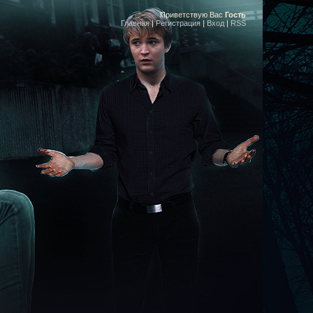
Приветствую Вас
Гость
Главная
|
Регистрация
|
Вход
|
RSS