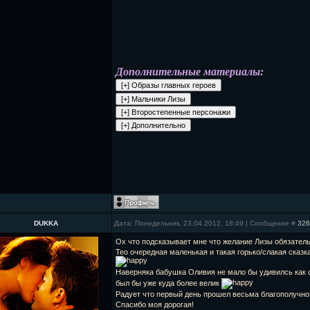
Дополнительные материалы:
DUKKA
Дата: Понедельник, 23.04.2012, 18:49 | Сообщение #
326
Ох что подсказывает мне что желание Лизы обязател
Тео очередная маленькая и такая горько/слакая сказк
Наверняка бабушка Оливия не мало бы удивилсь как 
был бы уже куда более велик
Радует что первый день прошел весьма благополучно.
Спасибо моя дорогая!