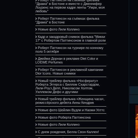
"Драма" в Бостоне и вместе с Дженнифер
Лоуренс на первом кадре ленты "Умри, моя
любовь"
Роберт Паттинсон на съёмках фильма
"Драма" в Бостоне
Новые фото Лили Коллинз
Кадр и закадровый снимок фильма "Микки
17" с Робертом Паттинсоном в главной роли
Роберт Паттинсон на турнире по конному
поло 5 октября
Джейми Дорнан в рекламе Diet Coke и
LOEWE Perfumes
Роберт Паттинсон в рекламной кампании
Dior Icons. Новые снимки
Новый трейлер фильма «Носферату»
Роберта Эггерса с Биллом Скарсгардом,
Лили-Роуз Депп, Николасом Холтом,
Уиллемом Дефо и другими
Новый трейлер фильма «Женщина часа»,
режиссёрского дебюта Анны Кендрик
Новые фото Шейлин Вудли и Наоми Уоттс
Новые фото Роберта Паттинсона
Новые фото Лили Коллинз
С днем рождения, Белла Свон-Каллен!