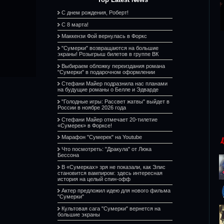
С днем рождения, Роберт!
С 8 марта!
Маккензи Фой вернулась в Форкс
"Сумерки" возвращаются на большие
экраны! Розыгрыш билетов в группе ВК
Выбираем обложку переиздания романа
"Сумерки" в подарочном оформлении
Стефани Майер подразнила нас планами
на будущие романы о Белле и Эдварде
"Голодные игры: Рассвет жатвы" выйдет в
России в ноябре 2026 года
Стефани Майер отмечает 20-тилетие
«Сумерек» в Форксе!
Марафон "Сумерек" на Youtube
Что посмотреть: "Дракула" от Люка
Бессона
В «Сумерках» зря не показали, как Элис
становится вампиром: здесь интересная
история на целый спин-офф
Актер предложил идею для нового фильма
"Сумерки"
Культовая сага "Сумерки" вернется на
большие экраны