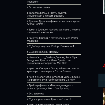
порядке?"
Вспоминая Канны
Трейлер фильма «Пять фунтов
искупления» с Люком Эвансом
Джейми Дорнан в фотосессии для издания
Arena Homme +
Дакота Джонсон на съёмках своего нового
фильма в Нью-Йорке
Кристен Стюарт в фотосессии для Porter
Magazine
С Днём рождения, Роберт Паттинсон!
С Днем Великой Победы!
Наоми Уоттс, Джейми Дорнан, Рита Ора,
Гвендолин Кристи и Лили Джеймс на
ежегодном мероприятии Met Gala
Кристен Стюарт и Оскар Айзек сыграют в
триллере о вампирах «Плоть богов»
Кейт Уинслет запечатлевает ужасы войны
на фотоплёнку в трейлере фильма «Ли»
Трейлер фильма «Моргни дважды» -
режиссёрского дебюта Зои Кравиц
Это девочка!
С днем рождения, Кристен Стюарт!
Новые фото Роберта Паттинсона