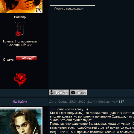
Подпись пользователя
Вампир
Группа: Пользователи
Сообщений:
338
Статус:
МакКайла
Дата: Среда, 25.04.2012, 21:44 | Сообщение #
327
Тео
, спасибо за главу )))
Кто бы мог подумать, что Молли очень давно знает о 
вполне адекватно воприняла признание Эдварда, что 
знала, что они существуют.
Представляю удивление Бальтазара, когда он увидит б
выяснения всех подробностей у детей появится еще о
Ведь Лиза и Тони прямые потомки Оливии. А вампиры, 