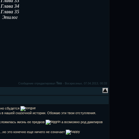
Глава 33
Глава 34
Глава 35
Эпилог
Teo
Сообщение отредактировал
-
Воскресенье, 07.04.2013, 00:33
ьно сбудется
а в нашей сказочной истории. Обожаю эти твои отступления.
сложилась жизнь ее предков
а возможно род дампиров
..но это конечно еще ничего не означает