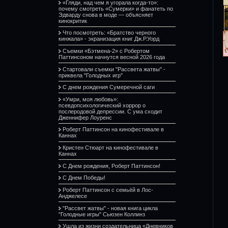
«Гляди, над чем я угорала когда-то»:
почему смотреть «Сумерки» и фанатеть по
Эдварду снова в моде — объясняет
кинокритик
Что посмотреть: «Братство черного
кинжала» - экранизация книг Дж.Р.Уорд
Съемки «Бэтмена-2» с Робертом
Паттинсоном начнутся весной 2026 года
Стартовали съемки "Рассвета жатвы" -
приквела "Голодных игр"
С днем рождения Сумеречной саги
«Умри, моя любовь»:
псевдопсихологический хоррор о
послеродовой депрессии. С ума сходит
Дженнифер Лоуренс
Роберт Паттинсон на кинофестивале в
Каннах
Кристен Стюарт на кинофестивале в
Каннах
С Днем рождения, Роберт Паттинсон!
С Днем Победы!
Роберт Паттинсон с семьёй в Лос-
Анджелесе
"Рассвет жатвы" - новая книга цикла
"Голодные игры" Сьюзен Коллинз
Ушла из жизни создательница «Дневников