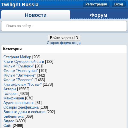
Twilight Russia
Регистрация
Вход
Новости
Форум
Войти через uID
Старая форма входа
Категории
Стефани Майер
[208]
Книги Сумеречной саги
[122]
Фильм "Сумерки"
[201]
Фильм "Новолуние"
[191]
Фильм "Затмение"
[342]
Фильм "Рассвет"
[1463]
Книга/фильм "Гостья"
[1178]
Актеры
[15562]
Галерея
[4926]
Фанфикшен
[670]
Аудио-фанфикшн
[61]
Обзоры фанфикшна
[138]
Важные даты и события
[202]
Библиотека
[369]
Видео
[4500]
Сайт
[2499]