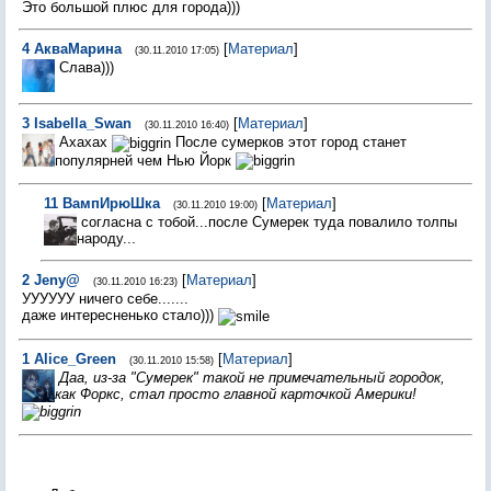
Это большой плюс для города)))
4
АкваМарина
[
Материал
]
(30.11.2010 17:05)
Слава)))
3
Isabella_Swan
[
Материал
]
(30.11.2010 16:40)
Ахахах
После сумерков этот город станет
популярней чем Нью Йорк
11
ВампИpюШка
[
Материал
]
(30.11.2010 19:00)
согласна с тобой...после Сумерек туда повалило толпы
народу...
2
Jeny@
[
Материал
]
(30.11.2010 16:23)
УУУУУУ ничего себе.......
даже интересненько стало)))
1
Alice_Green
[
Материал
]
(30.11.2010 15:58)
Даа, из-за "Сумерек" такой не примечательный городок,
как Форкс, стал просто главной карточкой Америки!