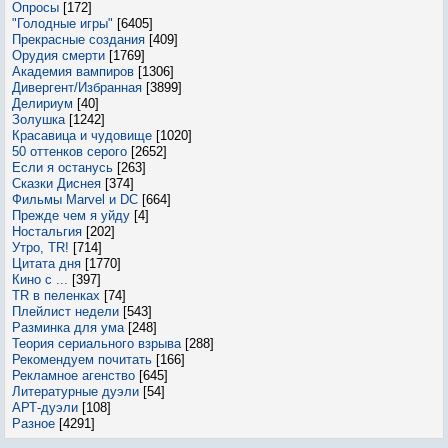
Опросы
[172]
"Голодные игры"
[6405]
Прекрасные создания
[409]
Орудия смерти
[1769]
Академия вампиров
[1306]
Дивергент/Избранная
[3899]
Делириум
[40]
Золушка
[1242]
Красавица и чудовище
[1020]
50 оттенков серого
[2652]
Если я останусь
[263]
Сказки Диснея
[374]
Фильмы Marvel и DC
[664]
Прежде чем я уйду
[4]
Ностальгия
[202]
Утро, TR!
[714]
Цитата дня
[1770]
Кино с ...
[397]
TR в пеленках
[74]
Плейлист недели
[543]
Разминка для ума
[248]
Теория сериального взрыва
[288]
Рекомендуем почитать
[166]
Рекламное агенство
[645]
Литературные дуэли
[54]
АРТ-дуэли
[108]
Разное
[4291]