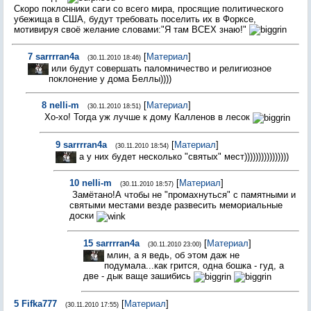
Скоро поклонники саги со всего мира, просящие политического
убежища в США, будут требовать поселить их в Форксе,
мотивируя своё желание словами:"Я там ВСЕХ знаю!"
7
sarrrran4a
[
Материал
]
(30.11.2010 18:46)
или будут совершать паломничество и религиозное
поклонение у дома Беллы))))
8
nelli-m
[
Материал
]
(30.11.2010 18:51)
Хо-хо! Тогда уж лучше к дому Калленов в лесок
9
sarrrran4a
[
Материал
]
(30.11.2010 18:54)
а у них будет несколько "святых" мест))))))))))))))))
10
nelli-m
[
Материал
]
(30.11.2010 18:57)
Замётано!А чтобы не "промахнуться" с памятными и
святыми местами везде развесить мемориальные
доски
15
sarrrran4a
[
Материал
]
(30.11.2010 23:00)
млин, а я ведь, об этом даж не
подумала...как грится, одна бошка - гуд, а
две - дык ваще зашибись
5
Fifka777
[
Материал
]
(30.11.2010 17:55)