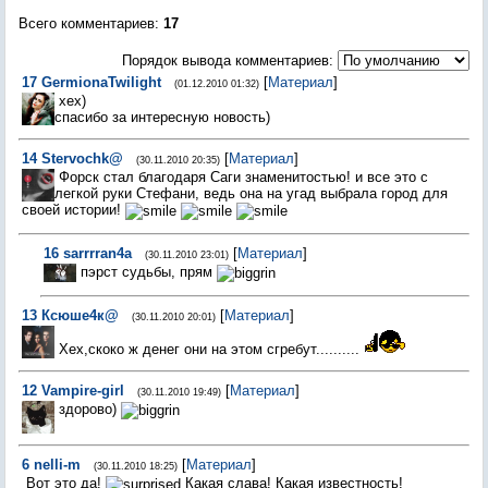
Всего комментариев
:
17
Порядок вывода комментариев:
17
GermionaTwilight
[
Материал
]
(01.12.2010 01:32)
хех)
спасибо за интересную новость)
14
Stervochk@
[
Материал
]
(30.11.2010 20:35)
Форск стал благодаря Саги знаменитостью! и все это с
легкой руки Стефани, ведь она на угад выбрала город для
своей истории!
16
sarrrran4a
[
Материал
]
(30.11.2010 23:01)
пэрст судьбы, прям
13
Ксюше4к@
[
Материал
]
(30.11.2010 20:01)
Хех,скоко ж денег они на этом сгребут..........
12
Vampire-girl
[
Материал
]
(30.11.2010 19:49)
здорово)
6
nelli-m
[
Материал
]
(30.11.2010 18:25)
Вот это да!
Какая слава! Какая известность!