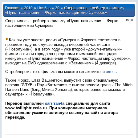
»
»
»
» Свершилось: трейлер к фильму
Главная
2010
Ноябрь
30
«Пункт назначения – Форкс: настоящий мир Сумерек»
Свершилось: трейлер к фильму «Пункт назначения – Форкс:
15:28
настоящий мир Сумерек»
Как вы уже знаете, релиз «Сумерек в Форксе» состоялся в
прошлом году по случаю выхода очередной части саги
(«Новолуние»), а в этом году - уже второй «документальный»
фильм о жизни города за пределами съемочной площадки,
именуемый «Пункт назначения – Форкс: настоящий мир Сумерек»,
выходит на DVD одновременно с «Затмением» (4 декабря).
С трейлером этого фильма вы можете ознакомиться
здесь
.
Также Форкс, штат Вашингтон, выпустит свою специальную
версию DVD/Blu-Ray «Затмения» с выступлением группы The Mitch
Hansen Band (бэнд Митча Хенсена), которые ранее записывали
саундтрек к «Новолунию».
Перевод выполнен
sarrrran4a
специально для сайта
www.twilightrussia.ru. При копировании материала
обязательно укажите активную ссылку на сайт и автора
перевода.