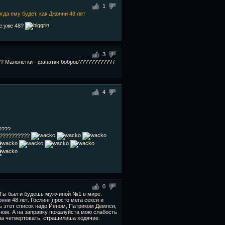
1
гда ему будет, как Джонни 48 лет
ке уже 48?
3
??? Малолетки - фанатки бобров???????????7
4
????
???????????
0
. Ты был и будешь мужчиной №1 в мире.
онни 48 лет. Гослинг просто мега секси и
ь этот список надо Йеном, Патриком Демпси,
ом. А на заправку пожалуйста мою слабость
ла четвертовать, страшилиша ходячие.