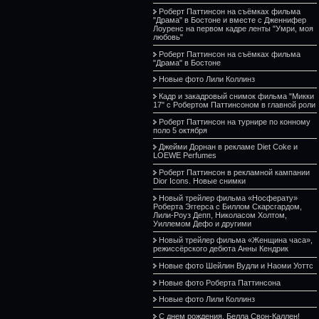
Роберт Паттинсон на съёмках фильма
"Драма" в Бостоне и вместе с Дженнифер
Лоуренс на первом кадре ленты "Умри, моя
любовь"
Роберт Паттинсон на съёмках фильма
"Драма" в Бостоне
Новые фото Лили Коллинз
Кадр и закадровый снимок фильма "Микки
17" с Робертом Паттинсоном в главной роли
Роберт Паттинсон на турнире по конному
поло 5 октября
Джейми Дорнан в рекламе Diet Coke и
LOEWE Perfumes
Роберт Паттинсон в рекламной кампании
Dior Icons. Новые снимки
Новый трейлер фильма «Носферату»
Роберта Эггерса с Биллом Скарсгардом,
Лили-Роуз Депп, Николасом Холтом,
Уиллемом Дефо и другими
Новый трейлер фильма «Женщина часа»,
режиссёрского дебюта Анны Кендрик
Новые фото Шейлин Вудли и Наоми Уоттс
Новые фото Роберта Паттинсона
Новые фото Лили Коллинз
С днем рождения, Белла Свон-Каллен!