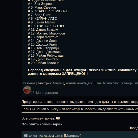
# 4. Зак Эфрон
# 5. Марк Саллинг
# 6. КСАВЬЕР СЭМЮЭЛЬ
# 7. Брэд Питт
# 8. КЕЛЛАН ЛАТС
# 9. Зайан Малик
# 10. ТЭЙЛОР ЛОТНЕР
# 11. Дэвид Бэкхэм
# 12. Мэттью Моррисон
# 13. Кори Монтейт
# 14. Джонни Депп
# 15. Джордж Крейг
# 16. Том Старридж
# 17. Джош Дюамель
# 18. Райан Рейнольдс
# 19. Дуги Пойнтер
# 20. Райан Гослинг
Перевод специально для Twilight RussiaTM Оfficial communit
дaннoгo мaтepиaлa ЗАПРЕЩЕНО!!!
Источник
|
Категория
:
Актеры
|
Добавил
:
miracle_abc
|
Теги
:
Келлан Латс
,
Ксавьер Сэ
Мне нравится
25
Процитировать текст новости: выделите текст для цитаты и нажмите сюд
Если Вы нашли ошибку или опечатку в новости, выделите текст и нажми
Всего комментариев
:
68
Обновить комментарии
Поряд
68
ання
[
Материал
]
(07.01.2011 13:46)