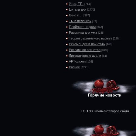
Утро, TR!
[714]
Цитата дня
[1770]
Кино с ...
[397]
TR в пеленках
[74]
Плейлист недели
[543]
Разминка для ума
[248]
Теория сериального взрыва
[288]
Рекомендуем почитать
[166]
Рекламное агенство
[645]
Литературные дуэли
[54]
АРТ-дуэли
[108]
Разное
[4291]
Горячие новости
ТОП 300 комментаторов сайта