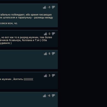
-3
стабильно побеждают, ибо армия писающих
тих штепселя и тарапуньку - разницы между
секси мэн, чо.
0
ю, но вот как то в разряд мужчин, тем более
вчиков Ксавьера, Келлана и Тэя ) Оба
 удивило )
6
3
ужчин , йоптить ((((((((((
-6