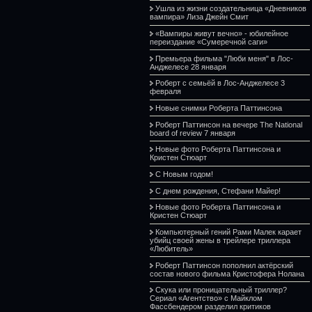
Ушла из жизни создательница «Дневников
вампира» Лиза Джейн Смит
«Вампиры живут вечно» - юбилейное
переиздание «Сумеречной саги»
Премьера фильма "Люби меня" в Лос-
Анджелесе 28 января
Роберт с семьёй в Лос-Анджелесе 3
февраля
Новые снимки Роберта Паттинсона
Роберт Паттинсон на вечере The National
board of review 7 января
Новые фото Роберта Паттинсона и
Кристен Стюарт
С Новым годом!
С днем рождения, Стефани Майер!
Новые фото Роберта Паттинсона и
Кристен Стюарт
Компьютерный гений Рами Малек карает
убийц своей жены в трейлере триллера
«Любитель»
Роберт Паттинсон пополнил актёрский
состав нового фильма Кристофера Нолана
Скука или проницательный триллер?
Сериал «Агентство» с Майклом
Фассбендером разделил критиков