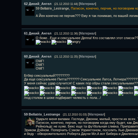
62
Дикий_Ангел
[
Материал
]
(21.12.2010 11:44)
59 Bellatrix_Lestrange,
Патисон, конечно, перчик, но поговорим ко
А Йен конечно не перчик??? Ему я так понимаю, по вашей логи
61
Дикий_Ангел
[
Материал
]
(21.12.2010 11:36)
О боже...Еще и сексуальнее Деппа! Кто составлял этот список
60
Дикий_Ангел
[
Материал
]
(21.12.2010 11:35)
ОМГ!
ОМГ!
ОМГ!
Бтбер сексуальный????????
Да еще сексуальнее Питта??????? Сексуальнее Латса, Лотнера??????
У меня сейчас удар случится! С каких пор обры стали сексуальными?
/под столом в шоке подбирает челюсть с пола.../
59
Bellatrix_Lestrange
[
Материал
]
(21.12.2010 01:03)
Ударьте меня вилами. Господи, Джонни, милый, прости их всех
Патисон, конечно, перчик, но поговорим когда ему будет, как Дж
Рейнольдс не хуже. Бекс еще та футбольная сливка. Приправит
Эриком Дэйном. Поперчить Сэмом Уорингтоном, посолить Хью Джекмен
и беду - обворожительного Роберта Дауни Мл.А вот Бибера и Джиленха