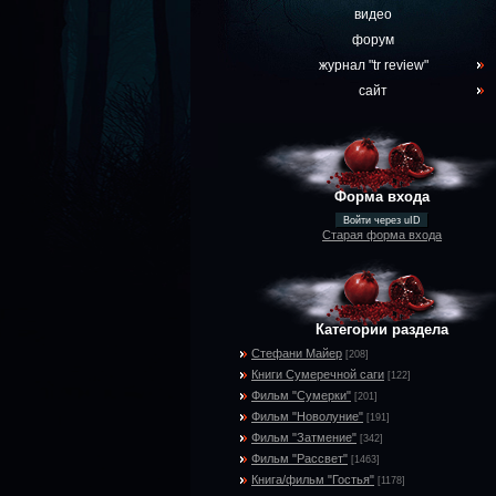
видео
форум
журнал "tr review"
сайт
Форма входа
Войти через uID
Старая форма входа
Категории раздела
Стефани Майер
[208]
Книги Сумеречной саги
[122]
Фильм "Сумерки"
[201]
Фильм "Новолуние"
[191]
Фильм "Затмение"
[342]
Фильм "Рассвет"
[1463]
Книга/фильм "Гостья"
[1178]