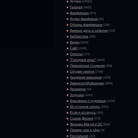
Актеры
[15562]
Галерея
[4926]
Фанфикшен
[670]
Аудио-фанфикшн
[61]
Обзоры фанфикшна
[138]
Важные даты и события
[202]
Библиотека
[369]
Видео
[4500]
Сайт
[2499]
Опросы
[172]
"Голодные игры"
[6405]
Прекрасные создания
[409]
Орудия смерти
[1769]
Академия вампиров
[1306]
Дивергент/Избранная
[3899]
Делириум
[40]
Золушка
[1242]
Красавица и чудовище
[1020]
50 оттенков серого
[2652]
Если я останусь
[263]
Сказки Диснея
[374]
Фильмы Marvel и DC
[664]
Прежде чем я уйду
[4]
Ностальгия
[202]