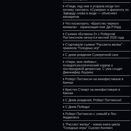
«Гляди, над чем я угорала когда-то»:
почему смотреть «Сумерки» и фанатеть по
Эдварду снова в моде — объясняет
кинокритик
Что посмотреть: «Братство черного
кинжала» - экранизация книг Дж.Р.Уорд
Съемки «Бэтмена-2» с Робертом
Паттинсоном начнутся весной 2026 года
Стартовали съемки "Рассвета жатвы" -
приквела "Голодных игр"
С днем рождения Сумеречной саги
«Умри, моя любовь»:
псевдопсихологический хоррор о
послеродовой депрессии. С ума сходит
Дженнифер Лоуренс
Роберт Паттинсон на кинофестивале в
Каннах
Кристен Стюарт на кинофестивале в
Каннах
С Днем рождения, Роберт Паттинсон!
С Днем Победы!
Роберт Паттинсон с семьёй в Лос-
Анджелесе
"Рассвет жатвы" - новая книга цикла
"Голодные игры" Сьюзен Коллинз