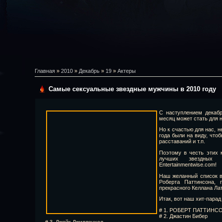
Главная
»
2010
»
Декабрь
»
19
»
Актеры
Самые сексуальные звездные мужчины в 2010 году
С наступлением декабр
месяц может стать для 
Но к счастью для нас, 
года были на виду, что
расставаний и т.п.
Поэтому в честь этих 
лучших звездных
Entertainmentwise.com!
Наш желанный список в
Роберта Паттинсона, 
прекрасного Келлана Ла
Итак, вот наш хит-парад
# 1. РОБЕРТ ПАТТИНС
# 2. Джастин Бибер
# 3. Джейк Джилленхол