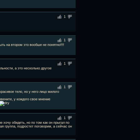
1
1
ыть на втором это вообше не понятно!!!!
1
альности, а это несколько другое
1
красивое тело, но у него лицо милого
извените, у кождого свое мнение
1
е хочу обидеть, но по том как он прыгал по
ая группа, подростет поговорим, а сейчас он