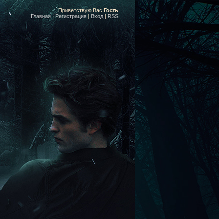
Приветствую Вас
Гость
Главная
|
Регистрация
|
Вход
|
RSS