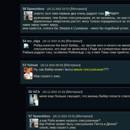
58
Speechless
[
Материал
]
(20.12.2010 15:57)
знаете, все-таки первые два очень радуют глаз
мужчинами, тем более сексуальными, их не назовешь, но они 
фанатичных невротичек растет. могу только порадоваться за э
ними зироу поинт зироу.
мне кажется, снялся бы Зверев в Сумерках - имел бы подобный успех. 
54
ms_olga
[
Материал
]
(20.12.2010 11:00)
Робка конечно the best! Бибер... ну против него я ничего не име
сексуальных, его ещё не зачислила ) Рада за сумеречных краса
Райана радуют глаз, особенно Рейнольдс ) ну и имя Тома тоже приятно
53
Yulisan
[
Материал
]
(20.12.2010 08:33)
Ну, как Бибер может быть
самым сексуальным
???
Мир сошел с ума..
55
ViCh
[
Материал
]
(20.12.2010 12:10)
меня еще больше смущает, что малыш Бибер попал в список м
57
Speechless
[
Материал
]
(20.12.2010 15:51)
а как Роба можно назвать сексуальным?
Как Робчег может быть сексуальнее Питта и Деппа?
ололо, мир сошел с ума.