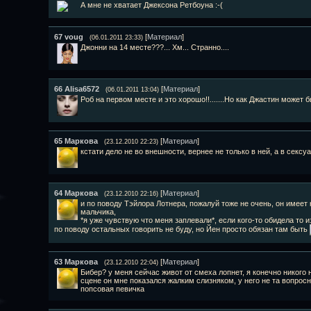
А мне не хватает Джексона Ретбоуна :-(
67
voug
[
Материал
]
(06.01.2011 23:33)
Джонни на 14 месте???... Хм... Странно....
66
Alisa6572
[
Материал
]
(06.01.2011 13:04)
Роб на первом месте и это хорошо!!.......Но как Джастин может б
65
Маркова
[
Материал
]
(23.12.2010 22:23)
кстати дело не во внешности, вернее не только в ней, а в сексу
64
Маркова
[
Материал
]
(23.12.2010 22:16)
и по поводу Тэйлора Лотнера, пожалуй тоже не очень, он имеет 
мальчика,
*я уже чувствую что меня заплевали*, если кого-то обидела то 
по поводу остальных говорить не буду, но Йен просто обязан там быть
63
Маркова
[
Материал
]
(23.12.2010 22:04)
Бибер? у меня сейчас живот от смеха лопнет, я конечно никого н
сцене он мне показался жалким слизняком, у него не та вопросн
попсовая певичка