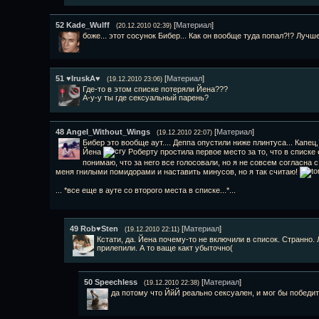
52
Kade_Wulff
[
Материал
]
(20.12.2010 02:39)
боже... этот сосунок Бибер... Как он вообще туда попал?!? Луч
51
♥IruskA♥
[
Материал
]
(19.12.2010 23:06)
Где-то в этом списке потеряли Йена???
А-у-у ты где сексуальный парень?
48
Angel_Without_Wings
[
Материал
]
(19.12.2010 22:07)
Бибер это вообще аут.... Деппа опустили ниже плинтуса... Капец, 
Йена
Роберту простила первое место за то, что в списке ес
понимаю, что за него все голосовали, но я не совсем согласна
меня гнилыми помидорами и наставить минусов, но я так считаю!
... *все еще в ауте со второго места в списке...*...
49
Rob♥Sten
[
Материал
]
(19.12.2010 22:11)
Кстати, да. Йена почему-то не включили в список. Странно
прилепили. А то ваще какт убыточно(
50
Speechless
[
Материал
]
(19.12.2010 22:38)
да потому что ЙйЙ реально сексуален, и мог бы победит