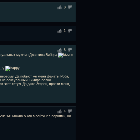
0
1
6
сексуальных мужчин Джастина Бибера
душу
к первому. Да побьют же меня фанаты Роба,
о не сексуальный. В мире полно
 этот титул. Да даже Эфрон, прости меня,
4
МУЖЧИНА! Можно было в рейтинг с парнями, но