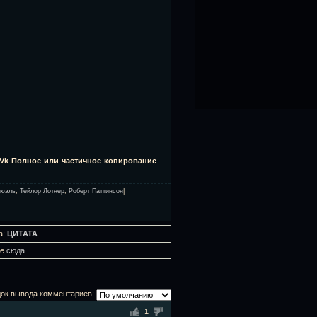
y Vk Пoлнoe или чacтичнoe кoпиpoвaниe
мюэль
,
Тейлор Лотнер
,
Роберт Паттинсон
|
а:
ЦИТАТА
те
сюда
.
ок вывода комментариев:
1