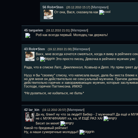
56
Rob♥Sten
[
Материал
]
(20.12.2010 15:17)
От она, Вася, сказанула как
45
targarien
[
Материал
]
(19.12.2010 21:01)
Роб как всегда первый. Молодец так держать!
43
Rob♥Sten
[
Материал
]
(19.12.2010 21:00)
Вахх, мне всегда хочется смеяться, когда я вижу в рейтинге 
:D
Это просто писец. Девочка в рейтинге мужчин ужс
Рада, что в списке Латс, Джилленхол, Ксавьер и Депп. Ну прям греет 
Нууу я бы "своему" списку, что написала выше, дала бы места ближе 
но для меня он действительно не сексуальный мужчина. Причем далек
действительно горячих и завораживающих мужчин, которые заслуживают
Гоcподи, горячее Паттинсона. ИМХО
*Не ругаться, не кидаться, не бить*
42
lar_kin
[
Материал
]
(19.12.2010 20:57)
Да ну, блин!! ну что за люди!!! Бибер - 2 мужчина!!! Да ещё и 
не с МУЖЧИНАМИ! ха, ха, И ЕЩЁ РАЗ ХА!
Бесит он меня!
Какой-то бредовый рейтинг!
Ну, а наши сумеречные молодцы!!