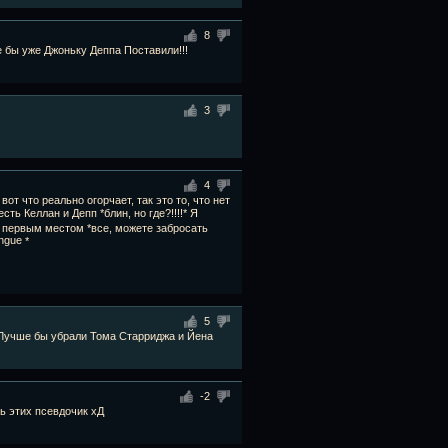
8
ше бы уже Джоньку Деппа Поставили!!!
3
4
вот что реально огорчает, так это то, что нет
ть Келлан и Депп *блин, но где?!!!!* Я
 с первым местом *все, можете забросать
*
5
. Лучше бы убрали Тома Старриджа и Йена
-2
ь этих псевдочик хД