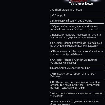
Top Latest News
С днем рождения, Роберт!
С 8 марта!
Маккензи Фой вернулась в Форкс
"Сумерки" возвращаются на большие
экраны! Розыгрыш билетов в группе ВК
Выбираем обложку переиздания романа
"Сумерки" в подарочном оформлении
Стефани Майер подразнила нас планами
на будущие романы о Белле и Эдварде
"Голодные игры: Рассвет жатвы" выйдет в
России в ноябре 2026 года
Стефани Майер отмечает 20-тилетие
«Сумерек» в Форксе!
Марафон "Сумерек" на Youtube
Что посмотреть: "Дракула" от Люка
Бессона
В «Сумерках» зря не показали, как Элис
становится вампиром: здесь интересная
история на целый спин-офф
Актер предложил идею для нового фильма
"Сумерки"
Культовая сага "Сумерки" вернется на
большие экраны