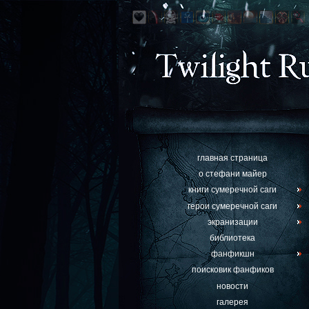
главная страница
о стефани майер
книги сумеречной саги
герои сумеречной саги
экранизации
библиотека
фанфикшн
поисковик фанфиков
новости
галерея