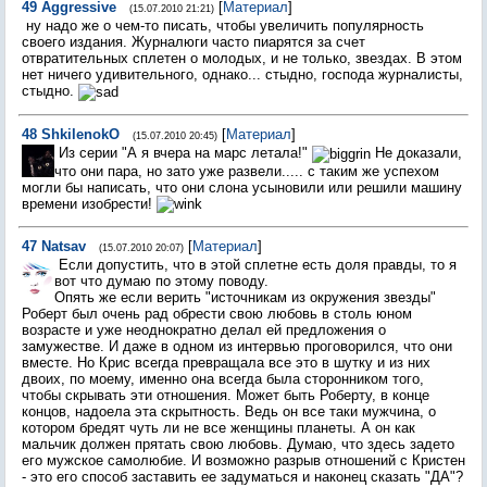
49
Aggressive
[
Материал
]
(15.07.2010 21:21)
ну надо же о чем-то писать, чтобы увеличить популярность
своего издания. Журналюги часто пиарятся за счет
отвратительных сплетен о молодых, и не только, звездах. В этом
нет ничего удивительного, однако... стыдно, господа журналисты,
стыдно.
48
ShkilenokO
[
Материал
]
(15.07.2010 20:45)
Из серии "А я вчера на марс летала!"
Не доказали,
что они пара, но зато уже развели..... с таким же успехом
могли бы написать, что они слона усыновили или решили машину
времени изобрести!
47
Natsav
[
Материал
]
(15.07.2010 20:07)
Если допустить, что в этой сплетне есть доля правды, то я
вот что думаю по этому поводу.
Опять же если верить "источникам из окружения звезды"
Роберт был очень рад обрести свою любовь в столь юном
возрасте и уже неоднократно делал ей предложения о
замужестве. И даже в одном из интервью проговорился, что они
вместе. Но Крис всегда превращала все это в шутку и из них
двоих, по моему, именно она всегда была сторонником того,
чтобы скрывать эти отношения. Может быть Роберту, в конце
концов, надоела эта скрытность. Ведь он все таки мужчина, о
котором бредят чуть ли не все женщины планеты. А он как
мальчик должен прятать свою любовь. Думаю, что здесь задето
его мужское самолюбие. И возможно разрыв отношений с Кристен
- это его способ заставить ее задуматься и наконец сказать "ДА"?