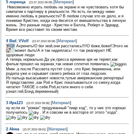
5
лоренца
[
Материал
]
(15.07.2010 09:09)
Невозможно играть любовь на экране и не чувствовать хотя бы
симпатии к партнеру в реальности. Но есть ли между ними
именно любовь в реальности? В любом случае это их дело, и я
понимаю Кристен, когда она бесится от вмешательства в личную
жизнь. Это разные люди - Кристен и Белла, Роберт и Эдвард.
Время все расставит по своим местам.
4
Bad_VVolf
[
Материал
]
(15.07.2010 09:08)
Ахренеть!О бог мой,они расстались!!!!О боже,боже!!Этого не
может быть!А я так надеялась! <= так реагируют НЕ
здоровые люди.
А теперь нормально.Да уж,пресса времени зря не теряет,как
фильм прошел на экранах,так новая сплетня появилась
Ммм ,а после Рассвета пустят слух ,что Крис беременна, или
родила уже и скрывает своего ребнка от глаз людских.
Из пальца высасывают новости,тупые американские репортеры!
Я представляю ,как Роб и Крис покатываються со смеху,когда
читатют ТАКОЕ о себе.Роб,кстати много о себе
узнал:гей,Бонд,беременный)
3
Ира123
[
Материал
]
(15.07.2010 09:06)
ну если их "роман" продуманный "пиар ход", то у них это хорошо
получилось
. И я совсем не в восторге от этого "хода".
2
Akwa
[
Материал
]
(15.07.2010 09:01)