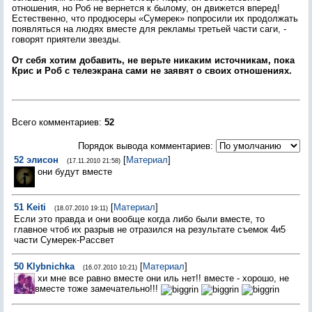
отношения, но Роб не вернется к былому, он движется вперед!
Естественно, что продюсеры «Сумерек» попросили их продолжать
появляться на людях вместе для рекламы третьей части саги, -
говорят приятели звезды.
От себя хотим добавить, не верьте никаким источникам, пока
Крис и Роб с телеэкрана сами не заявят о своих отношениях.
Всего комментариев
:
52
Порядок вывода комментариев:
52
элисон
[
Материал
]
(17.11.2010 21:58)
они будут вместе
51
Keiti
[
Материал
]
(18.07.2010 19:11)
Если это правда и они вообще когда либо были вместе, то
главное чтоб их разрыв не отразился на результате съемок 4и5
части Сумерек-Рассвет
50
Klybnichka
[
Материал
]
(16.07.2010 10:21)
хи мне все равно вместе они иль нет!! вместе - хорошо, не
вместе тоже замечательно!!!