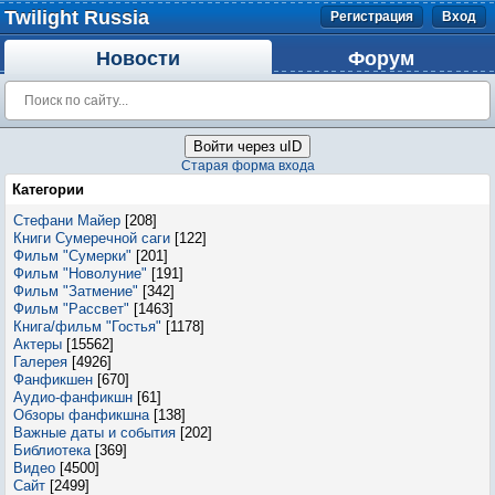
Twilight Russia
Регистрация
Вход
Новости
Форум
Войти через uID
Старая форма входа
Категории
Стефани Майер
[208]
Книги Сумеречной саги
[122]
Фильм "Сумерки"
[201]
Фильм "Новолуние"
[191]
Фильм "Затмение"
[342]
Фильм "Рассвет"
[1463]
Книга/фильм "Гостья"
[1178]
Актеры
[15562]
Галерея
[4926]
Фанфикшен
[670]
Аудио-фанфикшн
[61]
Обзоры фанфикшна
[138]
Важные даты и события
[202]
Библиотека
[369]
Видео
[4500]
Сайт
[2499]