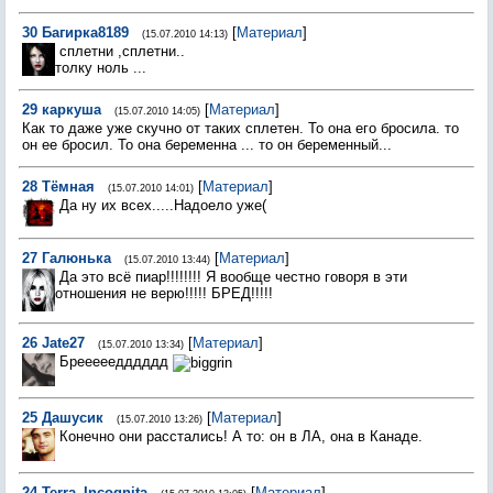
30
Багирка8189
[
Материал
]
(15.07.2010 14:13)
сплетни ,сплетни..
толку ноль ...
29
каркуша
[
Материал
]
(15.07.2010 14:05)
Как то даже уже скучно от таких сплетен. То она его бросила. то
он ее бросил. То она беременна ... то он беременный...
28
Тёмная
[
Материал
]
(15.07.2010 14:01)
Да ну их всех.....Надоело уже(
27
Галюнька
[
Материал
]
(15.07.2010 13:44)
Да это всё пиар!!!!!!!! Я вообще честно говоря в эти
отношения не верю!!!!! БРЕД!!!!!
26
Jate27
[
Материал
]
(15.07.2010 13:34)
Брееееедддддд
25
Дашусик
[
Материал
]
(15.07.2010 13:26)
Конечно они расстались! А то: он в ЛА, она в Канаде.
24
Terra_Incognita
[
Материал
]