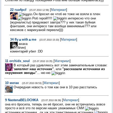
Сплетня по поводу похищения Роба мне больше понравилась)))
22
гua4pcf
[
Материал
]
(15.07.2010 12:58)
Он бросил ее чтоб ее тоже не взяли в плен
Роб герой!!!!!
интересно что они
(журналисты) придумают завтра??? у них такая буйная
фантазия, они интересо там вообще вменяемые??? или
кексиков с марихуаной переели))))
34
fly▲with▲me
[
Материал
]
(15.07.2010 15:33)
ахаха
блин)
коментарий убил :DD
11
orchids_soul
[
Материал
]
(15.07.2010 10:35)
В который раз удивляюсь вот этим
замечательным
словам:
"
заявляет наш источник"
, или
"рассказали источники из
окружения звезды"
... ню-ню
10
меган
[
Материал
]
(15.07.2010 09:53)
Очередная новость о том как они в 10 раз расстались
9
NastenaBELOCHKA
[
Материал
]
(15.07.2010 09:39)
она его бросила, теперь он её бросил, они не встречались вовсе
просто и всё это по версии наших уважаемых СМИ
источники,источники...ох уж эти таинственные источники