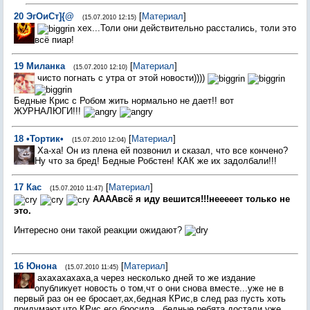
20
ЭгОиСт]{@
[
Материал
]
(15.07.2010 12:15)
хех...Толи они действительно расстались, толи это
всё пиар!
19
Миланка
[
Материал
]
(15.07.2010 12:10)
чисто погнать с утра от этой новости))))
Бедные Крис с Робом жить нормально не дает!! вот
ЖУРНАЛЮГИ!!!
18
•Тортик•
[
Материал
]
(15.07.2010 12:04)
Ха-ха! Он из плена ей позвонил и сказал, что все кончено?
Ну что за бред! Бедные Робстен! КАК же их задолбали!!!
17
Кас
[
Материал
]
(15.07.2010 11:47)
ААААвсё я иду вешится!!!нееееет только не
это.
Интересно они такой реакции ожидают?
16
Юнона
[
Материал
]
(15.07.2010 11:45)
ахахахахаха,а через несколько дней то же издание
опубликует новость о том,чт о они снова вместе...уже не в
первый раз он ее бросает,ах,бедная КРис,в след раз пусть хоть
придумают,что КРис его бросила...бедные ребята,достали уже