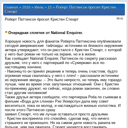
»
»
»
» Роберт Паттинсон бросил Кристен
Главная
2010
Июль
15
Стюарт
Роберт Паттинсон бросил Кристен Стюарт
08:41
Очередная сплетня от National Enquirer.
Хорошую новость для фанаток Роберта Паттинсона опубликовали
сегодня американские таблоиды: источники из близкого окружения
актера утверждают, что он расстался с Кристен Стюарт, с которой
у него был роман не только на экране, но и в жизни.
Как сообщает National Enquirer, Паттинсон по секрету рассказал
друзьям, что у него с партнершей по «Сумеркам» все по-
настоящему кончено.
- Наконец-то он принял решение и теперь очень счастлив, будто
огромная ноша свалилась у него с плеч! – рассказали источники
из окружения звезды. – Это было непросто, но теперь ему гораздо
лучше, чем во время этих запутанных отношений. Они с Кристен
по-прежнему дружат, но сейчас, когда роман закончен, он словно
стал другим человеком!
Также друзья актера сообщили, что партнерша Роба по съемкам в
фильме «Вода для слонов» Риз Уизерспун дала ему совет
веселиться, пока он молод, и наслаждаться жизнью холостяка. И
после этого Паттинсон сразу
заявил Стюарт, что им лучше оставаться просто друзьями.
- Кристен восприняла это спокойно, сделав вид, что ничего
страшного не произошло. Но на самом деле новость ранила ее
больше, чем она ожидала. Стюарт надеется восстановить