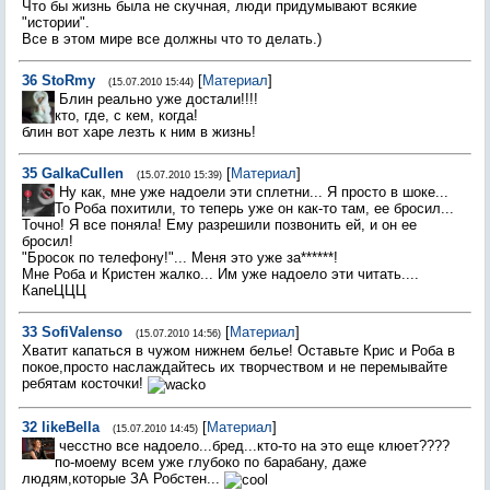
Что бы жизнь была не скучная, люди придумывают всякие
"истории".
Все в этом мире все должны что то делать.)
36
StoRmy
[
Материал
]
(15.07.2010 15:44)
Блин реально уже достали!!!!
кто, где, с кем, когда!
блин вот харе лезть к ним в жизнь!
35
GalkaCullen
[
Материал
]
(15.07.2010 15:39)
Ну как, мне уже надоели эти сплетни... Я просто в шоке...
То Роба похитили, то теперь уже он как-то там, ее бросил...
Точно! Я все поняла! Ему разрешили позвонить ей, и он ее
бросил!
"Бросок по телефону!"... Меня это уже за******!
Мне Роба и Кристен жалко... Им уже надоело эти читать....
КапеЦЦЦ
33
SofiValenso
[
Материал
]
(15.07.2010 14:56)
Хватит капаться в чужом нижнем белье! Оставьте Крис и Роба в
покое,просто наслаждайтесь их творчеством и не перемывайте
ребятам косточки!
32
likeBella
[
Материал
]
(15.07.2010 14:45)
чесстно все надоело...бред...кто-то на это еще клюет????
по-моему всем уже глубоко по барабану, даже
людям,которые ЗА Робстен...