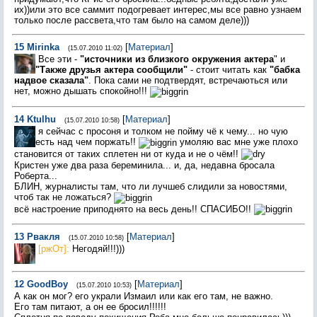
их))или это все саммит подогревает интерес,мы все равно узнаем
только после рассвета,что там было на самом деле)))
15
Mirinka
[
Материал
]
(15.07.2010 11:02)
Все эти -
"источники из близкого окружения актера
" и
"Также друзья актера сообщили"
- стоит читать как
"бабка
надвое сказала"
. Пока сами не подтвердят, встречаються или
нет, можно дышать спокойно!!!
14
Ktulhu
[
Материал
]
(15.07.2010 10:58)
я сейчас с просоня и толком не пойму чё к чему... но чую
есть над чем поржать!!
умоляю вас мне уже плохо
становится от таких сплетен ни от куда и не о чём!!
Кристен уже два раза береминила... и, да, недавна бросала
Роберта...
БЛИН, журналисты там, что ли лучшеб слидили за новостями,
чтоб так не ложаться?
всё настроение приподнято на весь день!! СПАСИБО!!
13
Рвакля
[
Материал
]
(15.07.2010 10:58)
[ржОт]:
Негодяй!!!)))
12
GoodBoy
[
Материал
]
(15.07.2010 10:53)
А как он мог? его украли Измаил или как его там, не важно.
Его там питают, а он ее бросил!!!!!!