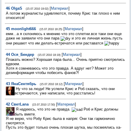
46
OlgaS
[
Материал
]
(15.07.2010 19:02)
А потом журналисты удивляются, почему Крис так плохо к ним
относится!
45
moonlight666
[
Материал
]
(15.07.2010 18:25)
емм...а я склоняюсь к мнению что это сплетни.все таки они еще
даже не заявили что они пара
и это их личная жизнь.пусть
они решают что им делать-встречатся или раставатся
44
Ося_Бендер
[
Материал
]
(15.07.2010 18:19)
Плакать можно? Хорошая пара была... Очень приятно смотрелись
вдвоем.
Хотя я сомневаюсь что это правда. А вдруг нет? Может это
дезинформация чтобы побесить фанов?!
43
ЯнаСентябрь
[
Материал
]
(15.07.2010 18:12)
Ну что за люди! Не успели Крис и Роб сказать, что они
встречаются, уже написали, что расстались!
42
СветLana
[
Материал
]
(15.07.2010 17:50)
Я надеюсь, что это не правда.
Роб и Крис должны
быть вмете.
Я не верю, что Робу Крис была в напряг. Они так гармонично
смотрятся.
Пусть это будет только очень плохая шутка, мы посмеялись ха-