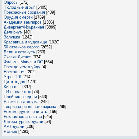
Опросы
[172]
"Голодные игры"
[6405]
Прекрасные создания
[409]
Орудия смерти
[1769]
Академия вампиров
[1306]
Дивергент/Избранная
[3899]
Делириум
[40]
Золушка
[1242]
Красавица и чудовище
[1020]
50 оттенков серого
[2652]
Если я останусь
[263]
Сказки Диснея
[374]
Фильмы Marvel и DC
[664]
Прежде чем я уйду
[4]
Ностальгия
[202]
Утро, TR!
[714]
Цитата дня
[1770]
Кино с ...
[397]
TR в пеленках
[74]
Плейлист недели
[543]
Разминка для ума
[248]
Теория сериального взрыва
[288]
Рекомендуем почитать
[166]
Рекламное агенство
[645]
Литературные дуэли
[54]
АРТ-дуэли
[108]
Разное
[4291]