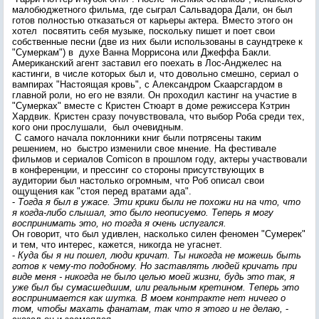
малобюджетного фильма, где сыграл Сальвадора Дали, он был
готов полностью отказаться от карьеры актера. Вместо этого он
хотел посвятить себя музыке, поскольку пишет и поет свои
собственные песни (две из них были использованы в саундтреке к
"Сумеркам") в духе Ванна Моррисона или Джеффа Бакли.
Американский агент заставил его поехать в Лос-Анджелес на
кастинги, в числе которых был и, что довольно смешно, сериал о
вампирах "Настоящая кровь", с Александром Скаарсгардом в
главной роли, но его не взяли. Он проходил кастинг на участие в
"Сумерках" вместе с Кристен Стюарт в доме режиссера Кэтрин
Хардвик. Кристен сразу почувствовала, что выбор Роба среди тех,
кого они прослушали, был очевидным.
С самого начала поклонники книг были потрясены таким
решением, но быстро изменили свое мнение. На фестивале
фильмов и сериалов Comicon в прошлом году, актеры участвовали
в конференции, и прессинг со стороны присутствующих в
аудитории был настолько огромным, что Роб описал свои
ощущения как "стоя перед вратами ада".
-
Тогда я был в ужасе. Эти крики были не похожи ни на что, что
я когда-либо слышал, это было неописуемо. Теперь я могу
воспринимать это, но тогда я очень испугался.
Он говорит, что был удивлен, насколько силен феномен "Сумерек"
и тем, что интерес, кажется, никогда не угаснет.
-
Куда бы я ни пошел, люди кричат. Ты никогда не можешь быть
готов к чему-то подобному. Но заставлять людей кричать при
виде меня - никогда не было целью моей жизни, будь это так, я
уже был бы сумасшедшим, или реальным кретином. Теперь это
воспринимается как шутка. В моем контракте нет ничего о
том, чтобы махать фанатам, так что я этого и не делаю,
-