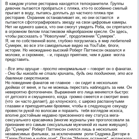
В каждом уголке ресторана находятся телохранители. Группы
девочек пытаются пробраться с пляжа, кто-то особенно смелый
прыгает в воду, пытаясь доплыть до частного пляжа при
ресторане. Охранник останавливает их, но они остаются и
пытаются сфотографировать звезду на свои цифровые камеры.
Нет ни единого шанса, что они смогут увидеть Роба, он спрятался
в огромном белом пластиковом яйцеобразном кресле. Он здесь,
чтобы рассказать о "Новолунии", продолжении "Сумерек".
Я, не по собственной воле, глубоко погрузилась в мир любителей
Сумерек, во все эти самодельные видео на YouTube, блоги,
истории. Но неожиданно высокий Роберт Паттинсон оказался и
моложе, и скромнее, - и, гораздо приятнее, чем я даже могла
представить.
-
Все эти орущие - просто ненормальные
– говорит он о фанатах.
-
Они бы никогда не стали кричать, будь они поодиночке, это все
давление сверстников.
Но поведение фанатов не главное - он сидит в нескольких
дюймах от меня, и ты не можешь перестать наблюдать за ним. Он
невероятно фотогеничен. Выражения его лица меняются быстро:
от детского и смущенного, когда громко смеется и смотрит вниз
(что он часто делает), до клоунского, с широко распахнутыми
глазами и приподнятыми бровями, чтобы в следующую секунду
провести рукой по волосам и поразить тебя взглядом искоса,
вполне достойным недавно присвоенного ему статуса мега-
сексуального красавчика (многие журналы уже проголосовали за
признание его самым сексуальным мужчиной из ныне живущих).
До "Сумерек" Роберт Паттинсон снялся лишь в нескольких
независимых фильмах, за исключением роли Седрика Диггори в
"Гарри Поттер и кубок огня". После "Мелких останков", испанского