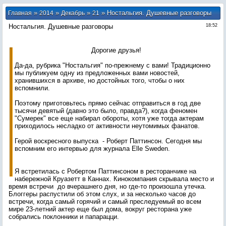
»
»
»
» Ностальгия. Душевные разговоры
Главная
2014
Декабрь
21
Ностальгия. Душевные разговоры
18:52
Дорогие друзья!
Да-да, рубрика "Ностальгия" по-прежнему с вами! Традиционно
мы публикуем одну из предложенных вами новостей,
хранившихся в архиве, но достойных того, чтобы о них
вспомнили.
Поэтому приготовьтесь прямо сейчас отправиться в год две
тысячи девятый (давно это было, правда?), когда феномен
"Сумерек" все еще набирал обороты, хотя уже тогда актерам
приходилось несладко от активности неутомимых фанатов.
Герой воскресного выпуска - Роберт Паттинсон. Сегодня мы
вспомним его интервью для журнала Elle Sweden.
Я встретилась с Робертом Паттинсоном в ресторанчике на
набережной Круазетт в Каннах. Кинокомпания скрывала место и
время встречи до вчерашнего дня, но где-то произошла утечка.
Блоггеры распустили об этом слух, и за несколько часов до
встречи, когда самый горячий и самый преследуемый во всем
мире 23-летний актер еще был дома, вокруг ресторана уже
собрались поклонники и папарацци.