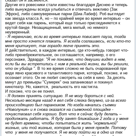
сказал он и засмеялся.
Другие его ровесники стали известны благодаря Диснею и теперь
либо вынуждены всегда улыбаться и отвечать вежливо (Зак
Эфрон), либо самоуверенные парни (Шиа Лабеф). Роб выглядит
как звезда класса А, но – по крайней мере во время интервью – он
ведет себя как парень, который еще только присоединяется к
крутой банде. Незащищенный, мега милый, но немного
неуверенный.
-
Я нервничаю, если во время интервью повисает пауза, тогда
мне просто хочется плакать. Я всегда соглашаюсь, если кто-то
меня критикует, так гораздо легче принять это.
И действительно, в каждом интервью, где кто-нибудь говорит что-
либо пренебрежительное, он соглашается, например, о его
персонаже, Эдварде:
"Я не понимаю, что девушки видят в нем,
если бы вы встретились с ним в реальной жизни, вы бы решили,
что он убийца "
. В то же время сложно не быть очарованной при
виде явно красивого и талантливого парня, который, похоже, и не
осознает этого. Он не любит смотреть на себя в кино. За десять
минут до премьеры "Сумерек" она запаниковал и покинул
кинотеатр. Но, кажется, реальность его настигла.
И похоже, что он ее понял.
-
Я должен принять ситуацию. Я не могу бороться с ней.
Несколько месяцев назад я вел себя слегка безумно, из-за всего
происходящего был параноиком. Но когда начались съемки
«Новолуния» и я снова оказался на съемочной площадке -
почувствовал себя хорошо. Вот что я сейчас буду делать –
продолжать работать. Я буду занят ближайшие 2 года и у меня
не будет времени, чтобы попытаться жить "нормальной"
жизнью, или той жизнью, которая была у меня прежде. Потому
что у меня не получается. Я не могу пойти ни в одно из тех