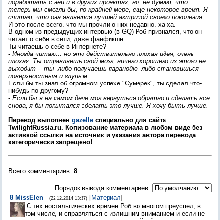
поработать с ней и в других проектах, но не думаю, что
теперь мы смогли бы, по крайней мере, еще некоторое время. Я
считаю, что она является лучшей актрисой своего поколения.
И это после всего, что мы прочли о них недавно, ха-ха.
В одном из предыдущих интервью (в GQ) Роб признался, что он
читает о себе в сети, даже фанфикшн.
Ты читаешь о себе в Интернете?
-
Иногда читаю... но это действительно плохая идея, очень
плохая. Ты отравляешь свой мозг, ничего хорошего из этого не
выходит - ты либо получаешь паранойю, либо становишься
поверхностным и глупым...
Если бы ты знал об огромном успехе "Сумерек", ты сделал что-
нибудь по-другому?
-
Если бы я на самом деле мог вернуться обратно и сделать все
снова, я бы попытался сделать это лучше. Я хочу быть лучше.
Перевод выполнен
gazelle
специально для сайта
TwilightRussia.ru. Копирование материала в любом виде без
активной ссылки на источник и указания автора перевода
категорически запрещено!
Всего комментариев
:
8
Порядок вывода комментариев:
8
MissElen
[
Материал
]
(22.12.2014 13:37)
С тех ностальгических времен Роб во многом преуспел, в
том числе, и справляться с излишним вниманием и если не