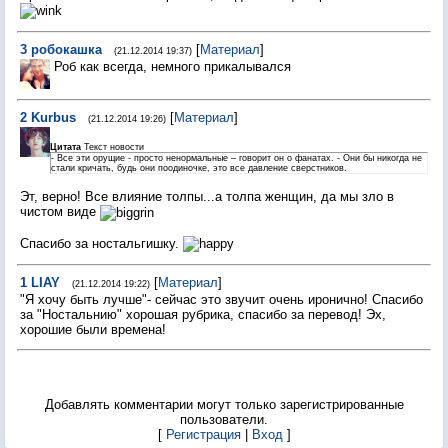
3
робокашка
[
Материал
]
(21.12.2014 19:37)
Роб как всегда, немного прикалывался
2
Kurbus
[
Материал
]
(21.12.2014 19:26)
Цитата
Текст новости
- Все эти орущие - просто ненормальные – говорит он о фанатах. - Они бы никогда не
стали кричать, будь они поодиночке, это все давление сверстников.
Эт, верно! Все влияние толпы...а толпа женщин, да мы зло в
чистом виде
Спасибо за ностальгишку.
1
LIAY
[
Материал
]
(21.12.2014 19:22)
"Я хочу быть лучше"- сейчас это звучит очень иронично! Спасибо
за "Ностальнию" хорошая рубрика, спасибо за перевод! Эх,
хорошие были времена!
Добавлять комментарии могут только зарегистрированные
пользователи.
[
Регистрация
|
Вход
]