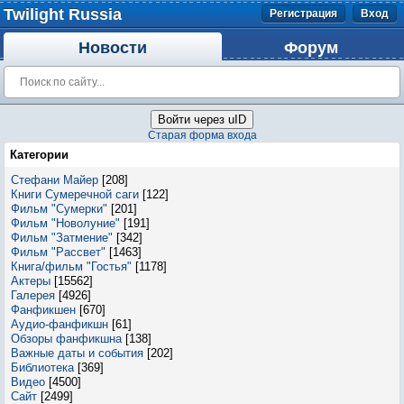
Twilight Russia
Регистрация
Вход
Новости
Форум
Войти через uID
Старая форма входа
Категории
Стефани Майер
[208]
Книги Сумеречной саги
[122]
Фильм "Сумерки"
[201]
Фильм "Новолуние"
[191]
Фильм "Затмение"
[342]
Фильм "Рассвет"
[1463]
Книга/фильм "Гостья"
[1178]
Актеры
[15562]
Галерея
[4926]
Фанфикшен
[670]
Аудио-фанфикшн
[61]
Обзоры фанфикшна
[138]
Важные даты и события
[202]
Библиотека
[369]
Видео
[4500]
Сайт
[2499]