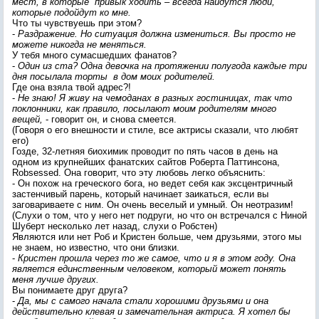
мест, в которые привык ходить – всегда найдутся люди,
которые подойдут ко мне.
Что ты чувствуешь при этом?
-
Раздражение. Но ситуация должна измениться. Вы просто не
можете никогда не меняться.
У тебя много сумасшедших фанатов?
-
Один из ста? Одна девочка на протяжении полугода каждые три
дня посылала торты в дом моих родителей.
Где она взяла твой адрес?!
-
Не знаю! Я живу на чемоданах в разных гостиницах, так что
поклонники, как правило, посылают моим родителям много
вещей,
- говорит он, и снова смеется.
(Говоря о его внешности и стиле, все актрисы сказали, что любят
его)
Гозде, 32-летняя биохимик проводит по пять часов в день на
одном из крупнейших фанатских сайтов Роберта Паттинсона,
Robsessed. Она говорит, что эту любовь легко объяснить:
- Он похож на греческого бога, но ведет себя как эксцентричный
застенчивый парень, который начинает заикаться, если вы
заговариваете с ним. Он очень веселый и умный. Он неотразим!
(Слухи о том, что у него нет подруги, но что он встречался с Ниной
Шуберт несколько лет назад, слухи о Робстен)
Являются или нет Роб и Кристен больше, чем друзьями, этого мы
не знаем, но известно, что они близки.
-
Кристен прошла через то же самое, что и я в этом году. Она
является единственным человеком, который может понять
меня лучше других.
Вы понимаете друг друга?
-
Да, мы с самого начала стали хорошими друзьями и она
действительно клевая и замечательная актриса. Я хотел бы