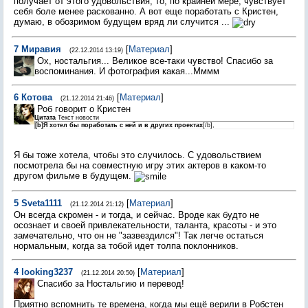
получает от этого удовольствия, то, по крайней мере, чувствует
себя боле менее раскованно. А вот еще поработать с Кристен,
думаю, в обозримом будущем вряд ли случится ...
7
Миравия
[
Материал
]
(22.12.2014 13:19)
Ох, ностальгия... Великое все-таки чувство! Спасибо за
воспоминания. И фотография какая...Мммм
6
Котова
[
Материал
]
(21.12.2014 21:46)
Роб говорит о Кристен
Цитата
Текст новости
[b]Я хотел бы поработать с ней и в других проектах
[/b],
Я бы тоже хотела, чтобы это случилось. С удовольствием
посмотрела бы на совместную игру этих актеров в каком-то
другом фильме в будущем.
5
Sveta1111
[
Материал
]
(21.12.2014 21:12)
Он всегда скромен - и тогда, и сейчас. Вроде как будто не
осознает и своей привлекательности, таланта, красоты - и это
замечательно, что он не "зазвездился"! Так легче остаться
нормальным, когда за тобой идет толпа поклонников.
4
looking3237
[
Материал
]
(21.12.2014 20:50)
Спасибо за Ностальгию и перевод!
Приятно вспомнить те времена, когда мы ещё верили в Робстен