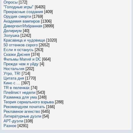
Опросы
[172]
"Голодные игры"
[6405]
Прекрасные создания
[409]
Орудия смерти
[1769]
Академия вампиров
[1306]
Дивергент/Избранная
[3899]
Делириум
[40]
Золушка
[1242]
Красавица и чудовище
[1020]
50 оттенков серого
[2652]
Если я останусь
[263]
Сказки Диснея
[374]
Фильмы Marvel и DC
[664]
Прежде чем я уйду
[4]
Ностальгия
[202]
Утро, TR!
[714]
Цитата дня
[1770]
Кино с ...
[397]
TR в пеленках
[74]
Плейлист недели
[543]
Разминка для ума
[248]
Теория сериального взрыва
[288]
Рекомендуем почитать
[166]
Рекламное агенство
[645]
Литературные дуэли
[54]
АРТ-дуэли
[108]
Разное
[4291]