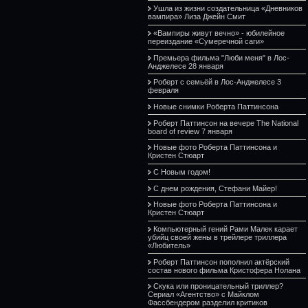
Ушла из жизни создательница «Дневников
вампира» Лиза Джейн Смит
«Вампиры живут вечно» - юбилейное
переиздание «Сумеречной саги»
Премьера фильма "Люби меня" в Лос-
Анджелесе 28 января
Роберт с семьёй в Лос-Анджелесе 3
февраля
Новые снимки Роберта Паттинсона
Роберт Паттинсон на вечере The National
board of review 7 января
Новые фото Роберта Паттинсона и
Кристен Стюарт
С Новым годом!
С днем рождения, Стефани Майер!
Новые фото Роберта Паттинсона и
Кристен Стюарт
Компьютерный гений Рами Малек карает
убийц своей жены в трейлере триллера
«Любитель»
Роберт Паттинсон пополнил актёрский
состав нового фильма Кристофера Нолана
Скука или проницательный триллер?
Сериал «Агентство» с Майклом
Фассбендером разделил критиков