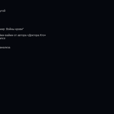
угой
мир: Войны крови"
ми-вайми от автора «Доктора Кто»
ance
оанализа