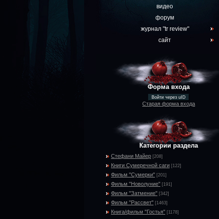
видео
форум
журнал "tr review"
сайт
Форма входа
Войти через uID
Старая форма входа
Категории раздела
Стефани Майер
[208]
Книги Сумеречной саги
[122]
Фильм "Сумерки"
[201]
Фильм "Новолуние"
[191]
Фильм "Затмение"
[342]
Фильм "Рассвет"
[1463]
Книга/фильм "Гостья"
[1178]