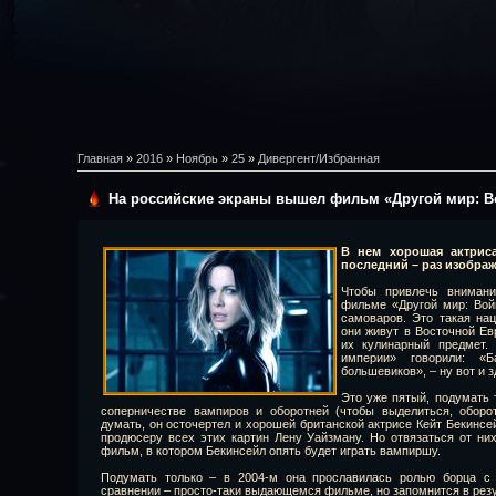
Главная
»
2016
»
Ноябрь
»
25
»
Дивергент/Избранная
На российские экраны вышел фильм «Другой мир: 
В нем хорошая актрис
последний – раз изобра
Чтобы привлечь внимани
фильме «Другой мир: Вой
самоваров. Это такая на
они живут в Восточной Ев
их кулинарный предмет.
империи» говорили: «
большевиков», – ну вот и з
Это уже пятый, подумать 
соперничестве вампиров и оборотней (чтобы выделиться, оборо
думать, он осточертел и хорошей британской актрисе Кейт Бекинсей
продюсеру всех этих картин Лену Уайзману. Но отвязаться от них
фильм, в котором Бекинсейл опять будет играть вампиршу.
Подумать только – в 2004-м она прославилась ролью борца с 
сравнении – просто-таки выдающемся фильме, но запомнится в резу