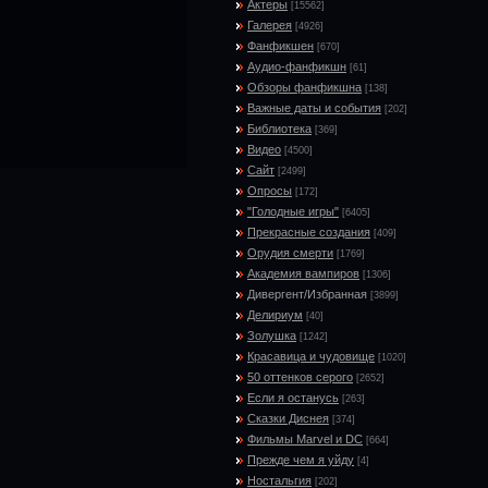
Актеры
[15562]
Галерея
[4926]
Фанфикшен
[670]
Аудио-фанфикшн
[61]
Обзоры фанфикшна
[138]
Важные даты и события
[202]
Библиотека
[369]
Видео
[4500]
Сайт
[2499]
Опросы
[172]
"Голодные игры"
[6405]
Прекрасные создания
[409]
Орудия смерти
[1769]
Академия вампиров
[1306]
Дивергент/Избранная
[3899]
Делириум
[40]
Золушка
[1242]
Красавица и чудовище
[1020]
50 оттенков серого
[2652]
Если я останусь
[263]
Сказки Диснея
[374]
Фильмы Marvel и DC
[664]
Прежде чем я уйду
[4]
Ностальгия
[202]