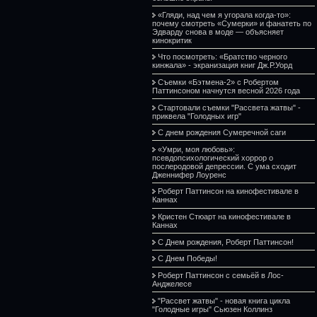
«Гляди, над чем я угорала когда-то»:
почему смотреть «Сумерки» и фанатеть по
Эдварду снова в моде — объясняет
кинокритик
Что посмотреть: «Братство черного
кинжала» - экранизация книг Дж.Р.Уорд
Съемки «Бэтмена-2» с Робертом
Паттинсоном начнутся весной 2026 года
Стартовали съемки "Рассвета жатвы" -
приквела "Голодных игр"
С днем рождения Сумеречной саги
«Умри, моя любовь»:
псевдопсихологический хоррор о
послеродовой депрессии. С ума сходит
Дженнифер Лоуренс
Роберт Паттинсон на кинофестивале в
Каннах
Кристен Стюарт на кинофестивале в
Каннах
С Днем рождения, Роберт Паттинсон!
С Днем Победы!
Роберт Паттинсон с семьёй в Лос-
Анджелесе
"Рассвет жатвы" - новая книга цикла
"Голодные игры" Сьюзен Коллинз