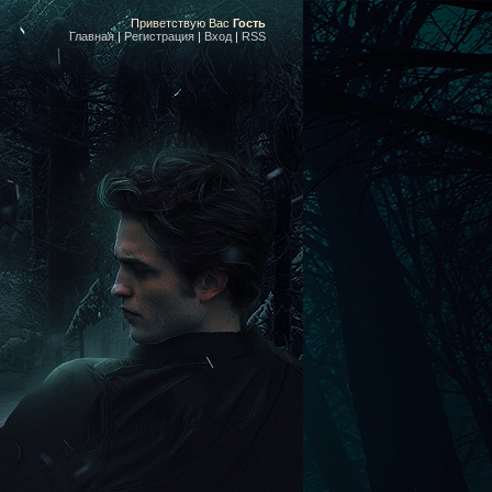
Приветствую Вас
Гость
Главная
|
Регистрация
|
Вход
|
RSS