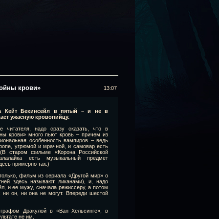
Войны крови»
13:07
а Кейт Бекинсейл в пятый – и не в
жает ужасную кровопийцу.
е читателя, надо сразу сказать, что в
ны крови» много пьют кровь – причем из
циональная особенность вампиров – ведь
ропе, угрюмой и мрачной, и самовар есть
 (В старом фильме «Корона Российской
Балалайка есть музыкальный предмет
десь примерно так.)
только, фильм из сериала «Другой мир» о
тней здесь называют ликанами), и, надо
л, и ее мужу, сначала режиссеру, а потом
 ни он, ни она не могут. Впереди шестой
графом Дракулой в «Ван Хельсинге», в
льтате не им.