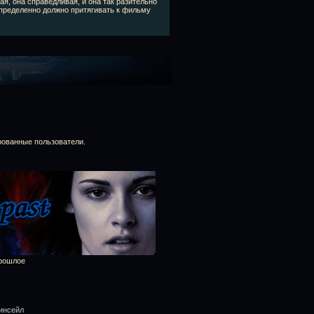
я, она справедливая, и она так разительно
о определенно должно притягивать к фильму
рованные пользователи.
прошлое
кинсейл