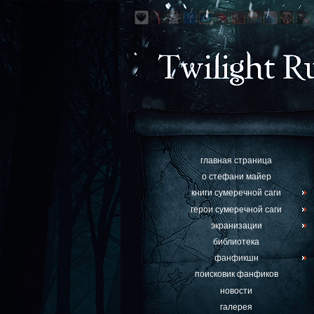
главная страница
о стефани майер
книги сумеречной саги
герои сумеречной саги
экранизации
библиотека
фанфикшн
поисковик фанфиков
новости
галерея