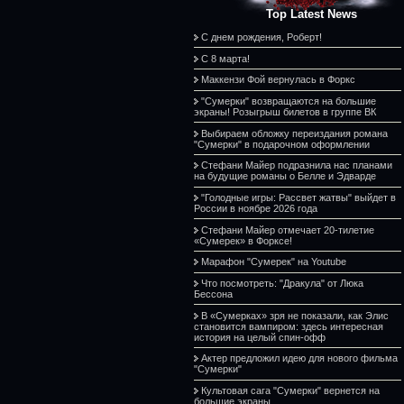
Top Latest News
С днем рождения, Роберт!
С 8 марта!
Маккензи Фой вернулась в Форкс
"Сумерки" возвращаются на большие
экраны! Розыгрыш билетов в группе ВК
Выбираем обложку переиздания романа
"Сумерки" в подарочном оформлении
Стефани Майер подразнила нас планами
на будущие романы о Белле и Эдварде
"Голодные игры: Рассвет жатвы" выйдет в
России в ноябре 2026 года
Стефани Майер отмечает 20-тилетие
«Сумерек» в Форксе!
Марафон "Сумерек" на Youtube
Что посмотреть: "Дракула" от Люка
Бессона
В «Сумерках» зря не показали, как Элис
становится вампиром: здесь интересная
история на целый спин-офф
Актер предложил идею для нового фильма
"Сумерки"
Культовая сага "Сумерки" вернется на
большие экраны