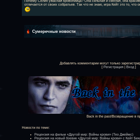
Почему Селин ужасная кровопийца? Она сильная и смелая, она красива
отличается от своих собратьев. Так что не знаю, игра Кейт это то, чт
Сумеречные новости
Добавлять комментарии могут только зарегистри
[
Регистрация
|
Вход
]
Back in the past/Возвращение в 
Новости по теме:
Рецензия на фильм «Другой мир: Войны крови» (Тео Джеймс)
Рецензия на новый боевик «Другой мир: Войны крови» с Кейт Бе