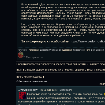
Во вселенной «Другого мира» она сама вампирша; вамп эпических
пятой картине у нее уже есть маленькая дочь, которую она спрятала
все забыла; а в крови этой дочери содержится тайна, которая позв
оборотнями. Или наоборот. В общем, это не важно – весь смысл в м
одни хорошо выглядящие люди во тьме бросаются на других хо
вампиры, а другие – оборотни, и все это, с одной стороны, ужасно бо
Но те, кому эти вампирско-оборотневские разборки по душе, возмож
Кейт Бекинсейл, а в определенный момент ее из брюнетки делают р
стороны, она очень женственная, а с другой – очень мужественна
однажды в КВН пошутили про ведущую «Аншлага» Регину Дубови
плачете?» – «Аххахахахахаха, деточка, я работаю».
За информацию спасибо сайту
https://www.vedomosti.
Источник
|
Категория
:
Дивергент/Избранная
|
Добавил
:
модератор
|
Теги
:
Войны крови
Мне нравится
2
Процитировать текст новости: выделите текст для цитаты и нажмите сюд
Если Вы нашли ошибку или опечатку в новости, выделите текст и нажми
Всего комментариев
:
1
Обновить комментарии
Поряд
1
♥ღАврораღ♥
[
Материал
]
(25.11.2016 13:44)
Снова чую какое-то издевательство - это что, сговор какой-то?
акцент на противостоянии вампиров и оборотней, нет, в этом п
все авторы рецензий стараются так извернуть это, притягивая за уши