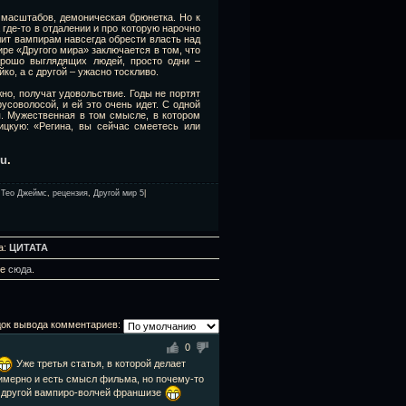
 масштабов, демоническая брюнетка. Но к
 где-то в отдалении и про которую нарочно
олит вампирам навсегда обрести власть над
ире «Другого мира» заключается в том, что
рошо выглядящих людей, просто одни –
йко, а с другой – ужасно тоскливо.
но, получат удовольствие. Годы не портят
усоволосой, и ей это очень идет. С одной
я. Мужественная в том смысле, в котором
цкую: «Регина, вы сейчас смеетесь или
ru
.
,
Тео Джеймс
,
рецензия
,
Другой мир 5
|
а:
ЦИТАТА
те
сюда
.
ок вывода комментариев:
0
Уже третья статья, в которой делает
римерно и есть смысл фильма, но почему-то
 к другой вампиро-волчей франшизе