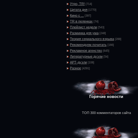
Утро, TR!
[714]
Цитата дня
[1770]
Кино с ...
[397]
TR в пеленках
[74]
Плейлист недели
[543]
Разминка для ума
[248]
Теория сериального взрыва
[288]
Рекомендуем почитать
[166]
Рекламное агенство
[645]
Литературные дуэли
[54]
АРТ-дуэли
[108]
Разное
[4291]
Горячие новости
ТОП 300 комментаторов сайта