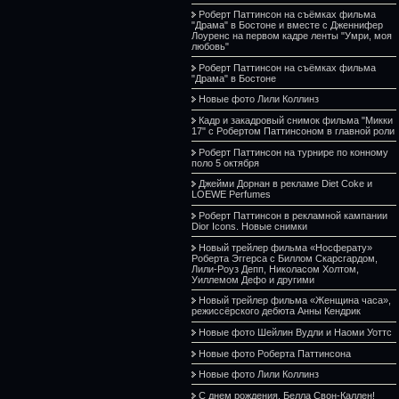
Роберт Паттинсон на съёмках фильма
"Драма" в Бостоне и вместе с Дженнифер
Лоуренс на первом кадре ленты "Умри, моя
любовь"
Роберт Паттинсон на съёмках фильма
"Драма" в Бостоне
Новые фото Лили Коллинз
Кадр и закадровый снимок фильма "Микки
17" с Робертом Паттинсоном в главной роли
Роберт Паттинсон на турнире по конному
поло 5 октября
Джейми Дорнан в рекламе Diet Coke и
LOEWE Perfumes
Роберт Паттинсон в рекламной кампании
Dior Icons. Новые снимки
Новый трейлер фильма «Носферату»
Роберта Эггерса с Биллом Скарсгардом,
Лили-Роуз Депп, Николасом Холтом,
Уиллемом Дефо и другими
Новый трейлер фильма «Женщина часа»,
режиссёрского дебюта Анны Кендрик
Новые фото Шейлин Вудли и Наоми Уоттс
Новые фото Роберта Паттинсона
Новые фото Лили Коллинз
С днем рождения, Белла Свон-Каллен!