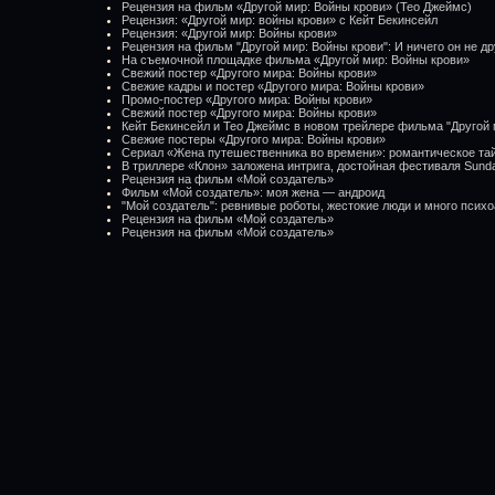
Рецензия на фильм «Другой мир: Войны крови» (Тео Джеймс)
Рецензия: «Другой мир: войны крови» с Кейт Бекинсейл
Рецензия: «Другой мир: Войны крови»
Рецензия на фильм "Другой мир: Войны крови": И ничего он не др
На съемочной площадке фильма «Другой мир: Войны крови»
Свежий постер «Другого мира: Войны крови»
Свежие кадры и постер «Другого мира: Войны крови»
Промо-постер «Другого мира: Войны крови»
Свежий постер «Другого мира: Войны крови»
Кейт Бекинсейл и Тео Джеймс в новом трейлере фильма "Другой 
Свежие постеры «Другого мира: Войны крови»
Сериал «Жена путешественника во времени»: романтическое тай
В триллере «Клон» заложена интрига, достойная фестиваля Sund
Рецензия на фильм «Мой создатель»
Фильм «Мой создатель»: моя жена — андроид
"Мой создатель": ревнивые роботы, жестокие люди и много псих
Рецензия на фильм «Мой создатель»
Рецензия на фильм «Мой создатель»