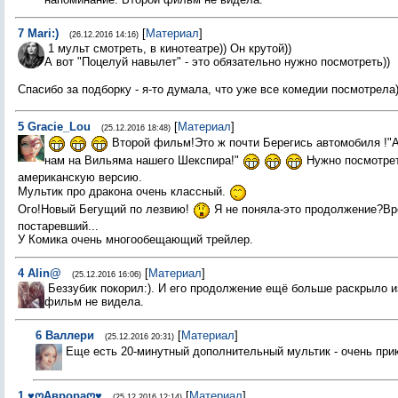
7
Mari:)
[
Материал
]
(26.12.2016 14:16)
1 мульт смотреть, в кинотеатре)) Он крутой))
А вот "Поцелуй навылет" - это обязательно нужно посмотреть))
Спасибо за подборку - я-то думала, что уже все комедии посмотрела
5
Gracie_Lou
[
Материал
]
(25.12.2016 18:48)
Второй фильм!Это ж почти Берегись автомобиля !"А
нам на Вильяма нашего Шекспира!"
Нужно посмотре
американскую версию.
Мультик про дракона очень классный.
Ого!Новый Бегущий по лезвию!
Я не поняла-это продолжение?Вр
постаревший...
У Комика очень многообещающий трейлер.
4
Alin@
[
Материал
]
(25.12.2016 16:06)
Беззубик покорил:). И его продолжение ещё больше раскрыло и
фильм не видела.
6
Валлери
[
Материал
]
(25.12.2016 20:31)
Еще есть 20-минутный дополнительный мультик - очень пр
1
♥ღАврораღ♥
[
Материал
]
(25.12.2016 12:14)