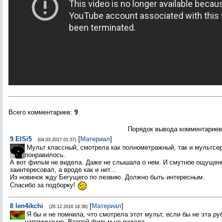
Всего комментариев
:
9
Порядок вывода комментариев
9
ElSi5
[
Материал
]
(04.03.2017 01:57)
Мульт классный, смотрела как полнометражный, так и мультсер
понравилось.
А вот фильм не видела. Даже не слышала о нем. И смутное ощущени
заинтересовал, а вроде как и нет...
Из новинок жду Бегущего по лезвию. Должно быть интересным.
Спасибо за подборку!
8
len4ikchi
[
Материал
]
(26.12.2016 18:36)
Я бы и не помнила, что смотрела этот мульт, если бы не эта р
напоминание. Второй фильм не видела.