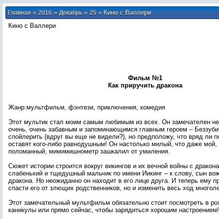
»
»
»
» Кино с Валлери
Главная
2016
Декабрь
25
Кино с Валлери
Фильм №1
Как приручить дракона
Жанр:мультфильм, фэнтези, приключения, комедия
Этот мультик стал моим самым любимым из всех. Он замечателен не
очень, очень забавным и запоминающимся главным героем – Беззуби
спойлерить (вдруг вы еще не видели?), но предположу, что вряд ли п
оставят кого-либо равнодушным! Он настолько милый, что даже мой,
поломанный, мимимишнометр зашкалил от умиления.
Сюжет истории строится вокруг викингов и их вечной войны с драко
слабенький и тщедушный мальчик по имени Иикинг – к слову, сын во
дракона. Но неожиданно он находит в его лице друга. И теперь ему п
спасти его от злющих родственников, но и изменить весь ход многол
Этот замечательный мультфильм обязательно стоит посмотреть в ро
каникулы или прямо сейчас, чтобы зарядиться хорошим настроением!