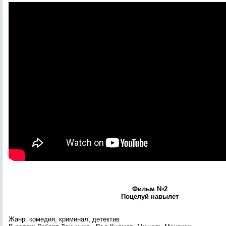
Фильм №2
Поцелуй навылет
Жанр: комедия, криминал, детектив