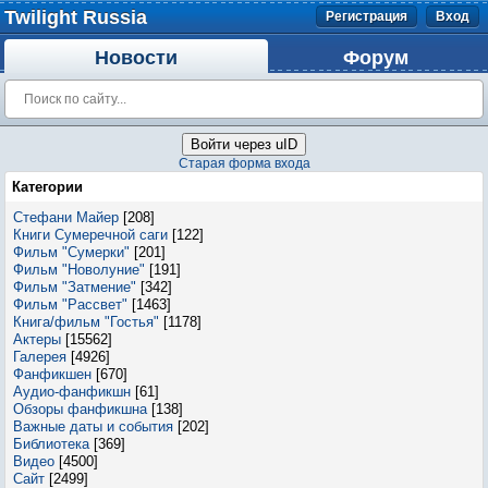
Twilight Russia
Регистрация
Вход
Новости
Форум
Войти через uID
Старая форма входа
Категории
Стефани Майер
[208]
Книги Сумеречной саги
[122]
Фильм "Сумерки"
[201]
Фильм "Новолуние"
[191]
Фильм "Затмение"
[342]
Фильм "Рассвет"
[1463]
Книга/фильм "Гостья"
[1178]
Актеры
[15562]
Галерея
[4926]
Фанфикшен
[670]
Аудио-фанфикшн
[61]
Обзоры фанфикшна
[138]
Важные даты и события
[202]
Библиотека
[369]
Видео
[4500]
Сайт
[2499]