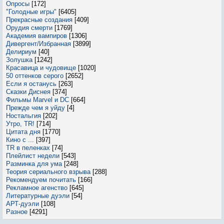
Опросы
[172]
"Голодные игры"
[6405]
Прекрасные создания
[409]
Орудия смерти
[1769]
Академия вампиров
[1306]
Дивергент/Избранная
[3899]
Делириум
[40]
Золушка
[1242]
Красавица и чудовище
[1020]
50 оттенков серого
[2652]
Если я останусь
[263]
Сказки Диснея
[374]
Фильмы Marvel и DC
[664]
Прежде чем я уйду
[4]
Ностальгия
[202]
Утро, TR!
[714]
Цитата дня
[1770]
Кино с ...
[397]
TR в пеленках
[74]
Плейлист недели
[543]
Разминка для ума
[248]
Теория сериального взрыва
[288]
Рекомендуем почитать
[166]
Рекламное агенство
[645]
Литературные дуэли
[54]
АРТ-дуэли
[108]
Разное
[4291]