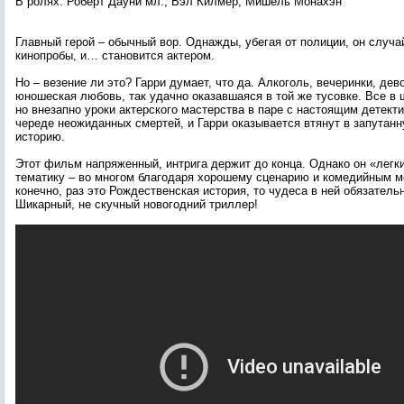
В ролях: Роберт Дауни мл., Вэл Килмер, Мишель Монахэн
Главный герой – обычный вор. Однажды, убегая от полиции, он случа
кинопробы, и… становится актером.
Но – везение ли это? Гарри думает, что да. Алкоголь, вечеринки, де
юношеская любовь, так удачно оказавшаяся в той же тусовке. Все в
но внезапно уроки актерского мастерства в паре с настоящим детект
череде неожиданных смертей, и Гарри оказывается втянут в запутан
историю.
Этот фильм напряженный, интрига держит до конца. Однако он «легки
тематику – во многом благодаря хорошему сценарию и комедийным м
конечно, раз это Рождественская история, то чудеса в ней обязатель
Шикарный, не скучный новогодний триллер!