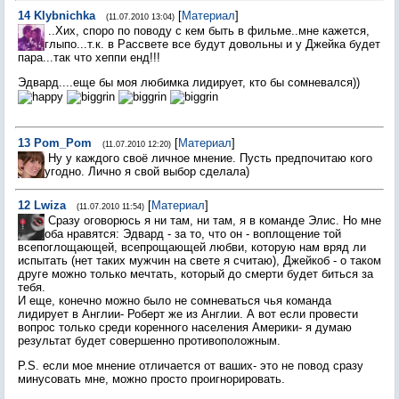
14
Klybnichka
[
Материал
]
(11.07.2010 13:04)
..Хих, споро по поводу с кем быть в фильме..мне кажется,
глыпо...т.к. в Рассвете все будут довольны и у Джейка будет
пара...так что хеппи енд!!!
Эдвард....еще бы моя любимка лидирует, кто бы сомневался))
13
Pom_Pom
[
Материал
]
(11.07.2010 12:20)
Ну у каждого своё личное мнение. Пусть предпочитаю кого
угодно. Лично я свой выбор сделала)
12
Lwiza
[
Материал
]
(11.07.2010 11:54)
Сразу оговорюсь я ни там, ни там, я в команде Элис. Но мне
оба нравятся: Эдвард - за то, что он - воплощение той
всепоглощающей, всепрощающей любви, которую нам вряд ли
испытать (нет таких мужчин на свете я считаю), Джейкоб - о таком
друге можно только мечтать, который до смерти будет биться за
тебя.
И еще, конечно можно было не сомневаться чья команда
лидирует в Англии- Роберт же из Англии. А вот если провести
вопрос только среди коренного населения Америки- я думаю
результат будет совершенно противоположным.
P.S. если мое мнение отличается от ваших- это не повод сразу
минусовать мне, можно просто проигнорировать.