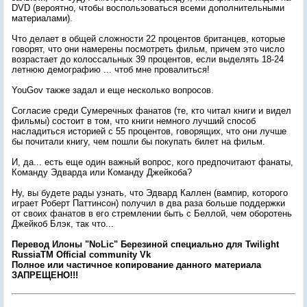
DVD (вероятно, чтобы воспользоваться всеми дополнительными
материалами).
Что делает в общей сложности 22 процентов британцев, которые
говорят, что они намерены посмотреть фильм, причем это число
возрастает до колоссальных 39 процентов, если выделять 18-24
летнюю демографию ... чтоб мне провалиться!
YouGov также задал и еще несколько вопросов.
Согласие среди Сумеречных фанатов (те, кто читал книги и видел
фильмы) состоит в том, что книги немного лучший способ
насладиться историей с 55 процентов, говорящих, что они лучше
бы почитали книгу, чем пошли бы покупать билет на фильм.
И, да... есть еще один важный вопрос, кого предпочитают фанаты,
Команду Эдварда или Команду Джейкоба?
Ну, вы будете рады узнать, что Эдвард Каллен (вампир, которого
играет Роберт Паттинсон) получил в два раза больше поддержки
от своих фанатов в его стремлении быть с Беллой, чем оборотень
Джейкоб Блэк, так что...
Перевод Илоны "NoLic" Березиной специально для Twilight
RussiaTM Оfficial community Vk
Пoлнoe или чacтичнoe кoпиpoвaниe дaннoгo мaтepиaлa
ЗАПРЕЩЕНО!!!