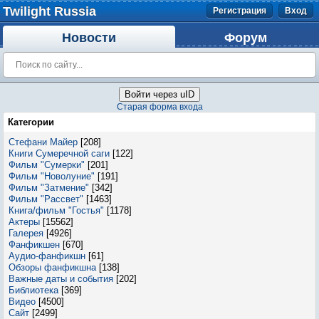
Twilight Russia
Регистрация
Вход
Новости
Форум
Войти через uID
Старая форма входа
Категории
Стефани Майер
[208]
Книги Сумеречной саги
[122]
Фильм "Сумерки"
[201]
Фильм "Новолуние"
[191]
Фильм "Затмение"
[342]
Фильм "Рассвет"
[1463]
Книга/фильм "Гостья"
[1178]
Актеры
[15562]
Галерея
[4926]
Фанфикшен
[670]
Аудио-фанфикшн
[61]
Обзоры фанфикшна
[138]
Важные даты и события
[202]
Библиотека
[369]
Видео
[4500]
Сайт
[2499]