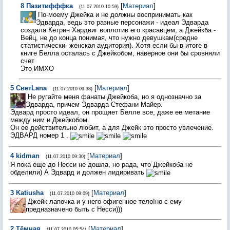
8
Пазитифффка
[
Материал
]
(11.07.2010 10:59)
По-моему Джейка и не должны воспринимать как
Эдварда, ведь это разные персонажи - идеал Эдварда
создала Кетрин Хардвиг воплотив его красавцем, а Джейкба -
Вейц, не до конца понимая, что нужно девушкам(средне
статистически- женская аудитория). Хотя если бы в итоге в
книге Белла осталась с Джейкобом, наверное они бы сровняли
счет
Это ИМХО
5
СветLana
[
Материал
]
(11.07.2010 09:38)
Не ругайте меня фанаты Джейкоба, но я однозначно за
Эдварда, причем Эдварда Стефани Майер.
Эдвард просто идеал, он прощяет Белле все, даже ее метание
между ним и Джейкобом.
Он ее действительно любит, а для Джейк это просто увлечение.
ЭДВАРД номер 1 .
4
kidman
[
Материал
]
(11.07.2010 09:30)
Я пока еще до Несси не дошла, но рада, что Джейкоба не
обделили) А Эдвард и должен лидиривать
3
Katiusha
[
Материал
]
(11.07.2010 09:09)
Джейк лапочка и у него офигенное тело!но с ему
предназначено быть с Несси)))
2
Тёмная
[
Материал
]
(11.07.2010 05:54)