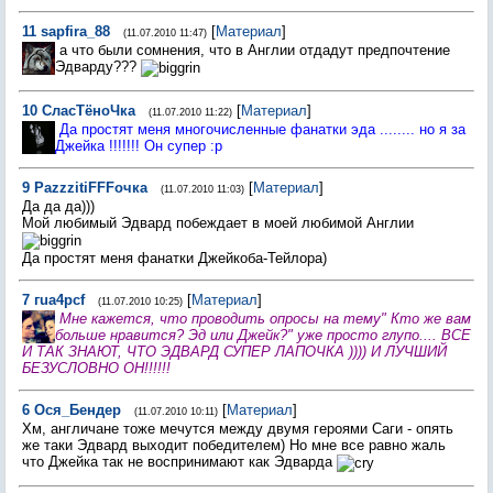
11
sapfira_88
[
Материал
]
(11.07.2010 11:47)
а что были сомнения, что в Англии отдадут предпочтение
Эдварду???
10
СласТёноЧка
[
Материал
]
(11.07.2010 11:22)
Да простят меня многочисленные фанатки эда ........ но я за
Джейка !!!!!!! Он супер :p
9
PazzzitiFFFочка
[
Материал
]
(11.07.2010 11:03)
Да да да)))
Мой любимый Эдвард побеждает в моей любимой Англии
Да простят меня фанатки Джейкоба-Тейлора)
7
гua4pcf
[
Материал
]
(11.07.2010 10:25)
Мне кажется, что проводить опросы на тему" Кто же вам
больше нравится? Эд или Джейк?" уже просто глупо.... ВСЕ
И ТАК ЗНАЮТ, ЧТО ЭДВАРД СУПЕР ЛАПОЧКА )))) И ЛУЧШИЙ
БЕЗУСЛОВНО ОН!!!!!!
6
Ося_Бендер
[
Материал
]
(11.07.2010 10:11)
Хм, англичане тоже мечутся между двумя героями Саги - опять
же таки Эдвард выходит победителем) Но мне все равно жаль
что Джейка так не воспринимают как Эдварда