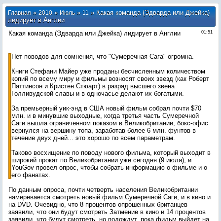
»
»
»
» Какая команда (Эдварда или Джейка)
Главная
2010
Июль
11
лидирует в Англии
Какая команда (Эдварда или Джейка) лидирует в Англии
01:51
Нет поводов для сомнения, что "Сумеречная Сага" огромна.
Книги Стефани Майер уже проданы бесчисленным количеством
копий по всему миру и фильмы возносят своих звезд (как Роберт
Паттинсон и Кристен Стюарт) в разряд высшего звена
Голливудской славы и в одночасье делают их богатыми.
За премьерный уик-энд в США новый фильм собрал почти $70
млн. и в минувшие выходные, когда третья часть Сумеречной
Саги вышла ограниченном показом в Великобритании, бокс-офис
вернулся на вершину топа, заработав более 6 млн. фунтов в
течение двух дней... это хорошо по всем параметрам.
Таково восхищение по поводу нового фильма, который выходит в
широкий прокат по Великобритании уже сегодня (9 июля), и
YouGov провел опрос, чтобы собрать информацию о фильме и о
его фанатах.
По данным опроса, почти четверть населения Великобритании
намеревается смотреть новый фильм Сумеречной Саги, и в кино и
на DVD. Очевидно, что 8 процентов опрошенных британцев
заявили, что они будут смотреть Затмение в кино и 14 процентов
заявили, что будут смотреть, но подождут, пока фильм выйдет на