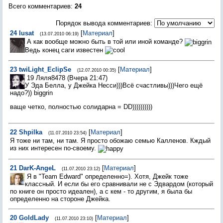
Всего комментариев
:
24
Порядок вывода комментариев:
24
Iusat
[
Материал
]
(13.07.2010 06:19)
А как вообще можно быть в той или иной команде?
Ведь конец саги известен
23
twiLight_EclipSe
[
Материал
]
(12.07.2010 00:35)
19 Ляля8478 (Вчера 21:47)
У Эда Белла, у Джейка Несси)))Всё счастливы)))Чего ещё
надо?)) biggrin
ваще четко, полностью солидарна = DD))))))))))
22
Shpilka
[
Материал
]
(11.07.2010 23:54)
Я тоже ни там, ни там. Я просто обожаю семью Калленов. Кждый
из них интересен по-своему.
21
DarK-AngeL
[
Материал
]
(11.07.2010 23:12)
Я в "Team Edward" определенно=). Хотя, Джейк тоже
классный. И если бы его сравнивали не с Эдвардом (который
по книге он просто идеален), а с кем - то другим, я была бы
определенно на стороне Джейка.
20
GoldLady
[
Материал
]
(11.07.2010 23:10)