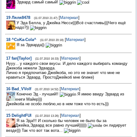
Эдвард самый самый!
19
Ляля8478
[
Материал
]
(11.07.2010 21:47)
У Эда Белла, у Джейка Несси)))Всё счастливы)))Чего ещё
надо?))
18
^CoKa-Cola^
[
Материал
]
(11.07.2010 20:18)
Я за Эдварда))
17
fan[Taylor]
[
Материал
]
(11.07.2010 16:33)
Нууу... у каждого свои вкусы. И дело каждого выбирать команду
Джекоба нежели Эдварда.
Лично я предпочитаю Джейкоба, но это не значит что мне не
нравиться Эдвард. ПростоДжейкоб мне ближе)
16
Bad_VVolf
[
Материал
]
(11.07.2010 14:52)
Конечно Эд - лучший!!
Я имею ввиду Эдвард из
книги Майер)))
Джейкоба не особо люблю,но в нем тоже что-то есть)))
15
DelightFUI
[
Материал
]
(11.07.2010 13:26)
Я за Эда!!! И сколько бы человек не было бы за
Джейка,Эдвард все равно лучший))))))
он лидирует
везде))) Так что вот так вота...