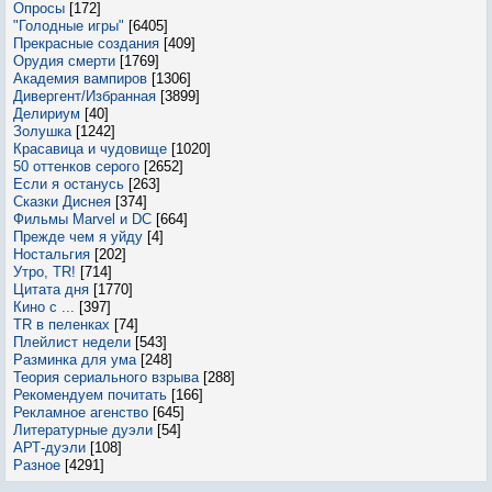
Опросы
[172]
"Голодные игры"
[6405]
Прекрасные создания
[409]
Орудия смерти
[1769]
Академия вампиров
[1306]
Дивергент/Избранная
[3899]
Делириум
[40]
Золушка
[1242]
Красавица и чудовище
[1020]
50 оттенков серого
[2652]
Если я останусь
[263]
Сказки Диснея
[374]
Фильмы Marvel и DC
[664]
Прежде чем я уйду
[4]
Ностальгия
[202]
Утро, TR!
[714]
Цитата дня
[1770]
Кино с ...
[397]
TR в пеленках
[74]
Плейлист недели
[543]
Разминка для ума
[248]
Теория сериального взрыва
[288]
Рекомендуем почитать
[166]
Рекламное агенство
[645]
Литературные дуэли
[54]
АРТ-дуэли
[108]
Разное
[4291]