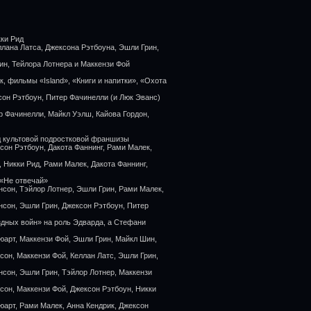
кки Рид
ллана Латса, Джексона Рэтбоуна, Эшли Грин,
ин, Тейлора Лотнера и Маккензи Фой
, фильмы «Island», «Книги и напитки», «Охота
сон Рэтбоун, Питер Фачинелли (и Люк Эванс)
р Фачинелли, Майкл Уэлш, Кайова Гордон,
зд культовой подростковой франшизы
сон Рэтбоун, Дакота Фаннинг, Рами Малек,
 Никки Рид, Рами Малек, Дакота Фаннинг,
 «Не отвечай»
нсон, Тэйлор Лотнер, Эшли Грин, Рами Малек,
нсон, Эшли Грин, Джексон Рэтбоун, Питер
здных войн» на роль Эдварда, а Стефани
юарт, Маккензи Фой, Эшли Грин, Майкл Шин,
сон, Маккензи Фой, Келлан Латс, Эшли Грин,
нсон, Эшли Грин, Тэйлор Лотнер, Маккензи
сон, Маккензи Фой, Джексон Рэтбоун, Никки
юарт, Рами Малек, Анна Кендрик, Джексон