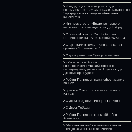
«Гляди, над чем я угорала когда-то»:
почему смотреть «Сумерки» и фанатеть по
Эдварду снова в моде — объясняет
кинокритик
Что посмотреть: «Братство черного
кинжала» - экранизация книг Дж.Р.Уорд
Съемки «Бэтмена-2» с Робертом
Паттинсоном начнутся весной 2026 года
Стартовали съемки "Рассвета жатвы" -
приквела "Голодных игр"
С днем рождения Сумеречной саги
«Умри, моя любовь»:
псевдопсихологический хоррор о
послеродовой депрессии. С ума сходит
Дженнифер Лоуренс
Роберт Паттинсон на кинофестивале в
Каннах
Кристен Стюарт на кинофестивале в
Каннах
С Днем рождения, Роберт Паттинсон!
С Днем Победы!
Роберт Паттинсон с семьёй в Лос-
Анджелесе
"Рассвет жатвы" - новая книга цикла
"Голодные игры" Сьюзен Коллинз