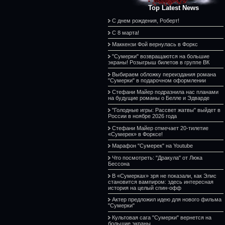
Top Latest News
С днем рождения, Роберт!
С 8 марта!
Маккензи Фой вернулась в Форкс
"Сумерки" возвращаются на большие
экраны! Розыгрыш билетов в группе ВК
Выбираем обложку переиздания романа
"Сумерки" в подарочном оформлении
Стефани Майер подразнила нас планами
на будущие романы о Белле и Эдварде
"Голодные игры: Рассвет жатвы" выйдет в
России в ноябре 2026 года
Стефани Майер отмечает 20-тилетие
«Сумерек» в Форксе!
Марафон "Сумерек" на Youtube
Что посмотреть: "Дракула" от Люка
Бессона
В «Сумерках» зря не показали, как Элис
становится вампиром: здесь интересная
история на целый спин-офф
Актер предложил идею для нового фильма
"Сумерки"
Культовая сага "Сумерки" вернется на
большие экраны