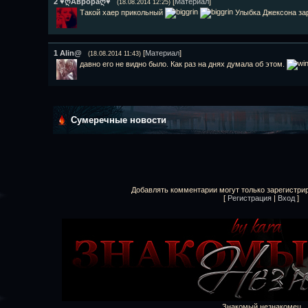
2
♥ღАврораღ♥
[
Материал
]
(18.08.2014 12:25)
Такой хаер прикольный
Улыбка Джексона за
1
Alin@
[
Материал
]
(18.08.2014 11:43)
давно его не видно было. Как раз на днях думала об этом.
Сумеречные новости
Добавлять комментарии могут только зарегистри
[
Регистрация
|
Вход
]
Знакомый незнакомец