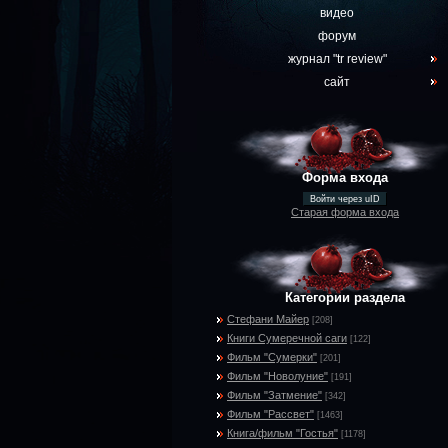
видео
форум
журнал "tr review"
сайт
Форма входа
Войти через uID
Старая форма входа
Категории раздела
Стефани Майер
[208]
Книги Сумеречной саги
[122]
Фильм "Сумерки"
[201]
Фильм "Новолуние"
[191]
Фильм "Затмение"
[342]
Фильм "Рассвет"
[1463]
Книга/фильм "Гостья"
[1178]