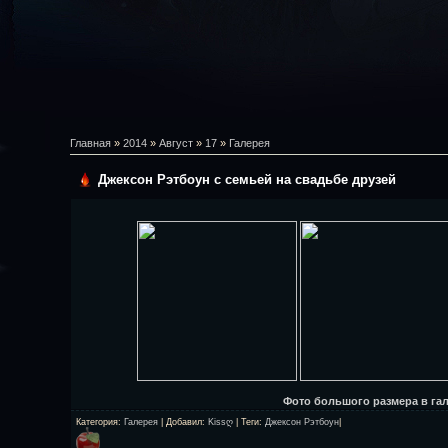
Главная
»
2014
»
Август
»
17
»
Галерея
Джексон Рэтбоун с семьей на свадьбе друзей
Фото большого размера в гал
Категория
:
Галерея
|
Добавил
:
Kissღ
|
Теги
:
Джексон Рэтбоун
|