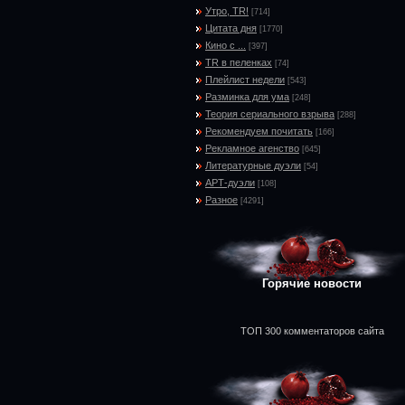
Утро, TR!
[714]
Цитата дня
[1770]
Кино с ...
[397]
TR в пеленках
[74]
Плейлист недели
[543]
Разминка для ума
[248]
Теория сериального взрыва
[288]
Рекомендуем почитать
[166]
Рекламное агенство
[645]
Литературные дуэли
[54]
АРТ-дуэли
[108]
Разное
[4291]
Горячие новости
ТОП 300 комментаторов сайта