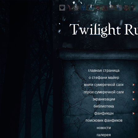
главная страница
о стефани майер
книги сумеречной саги
герои сумеречной саги
экранизации
библиотека
фанфикшн
поисковик фанфиков
новости
галерея