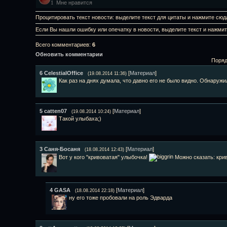
Мне нравится
1
Процитировать текст новости: выделите текст для цитаты и нажмите сюд
Если Вы нашли ошибку или опечатку в новости, выделите текст и нажми
Всего комментариев
:
6
Обновить комментарии
Поряд
6
СelestialОffice
[
Материал
]
(19.08.2014 11:36)
Как раз на днях думала, что давно его не было видно. Обнаружи
5
catten07
[
Материал
]
(19.08.2014 10:24)
Такой улыбаха;)
3
Саня-Босаня
[
Материал
]
(18.08.2014 12:43)
Вот у кого "кривоватая" улыбочка!
Можно сказать: кри
4
GASA
[
Материал
]
(18.08.2014 22:18)
ну его тоже пробовали на роль Эдварда