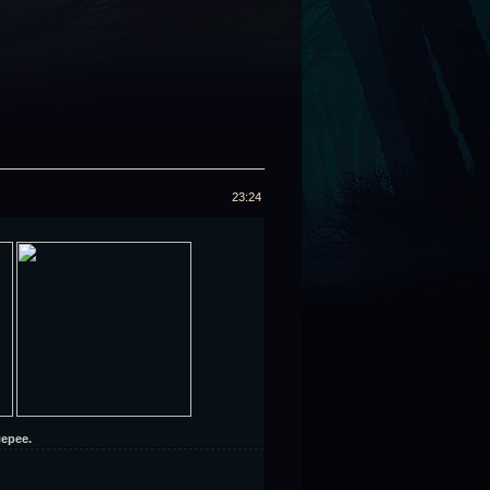
23:24
ерее.