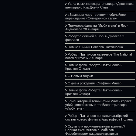
Ушла из жизни создательница «Дневников
вампира» Лиза Джейн Смит
«Вампиры живут вечно» - юбилейное
переиздание «Сумеречной саги»
Премьера фильма "Люби меня" в Лос-
Анджелесе 28 января
Роберт с семьёй в Лос-Анджелесе 3
февраля
Новые снимки Роберта Паттинсона
Роберт Паттинсон на вечере The National
board of review 7 января
Новые фото Роберта Паттинсона и
Кристен Стюарт
С Новым годом!
С днем рождения, Стефани Майер!
Новые фото Роберта Паттинсона и
Кристен Стюарт
Компьютерный гений Рами Малек карает
убийц своей жены в трейлере триллера
«Любитель»
Роберт Паттинсон пополнил актёрский
состав нового фильма Кристофера Нолана
Скука или проницательный триллер?
Сериал «Агентство» с Майклом
Фассбендером разделил критиков