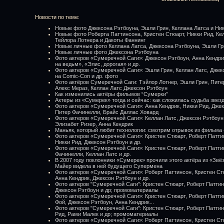
Новости по теме:
Новые фото Джексона Рэтбоуна, Эшли Грин, Келлана Латса и Ни
Новые фото Роберта Паттинсона, Кристен Стюарт, Никки Рид, Ке
Тейлора Лотнера и Дакоты Фаннинг
Новые личные фото Келлана Латса, Джексона Рэтбоуна, Эшли Гр
Новые личные фото Джексона Рэтбоуна
Фото актеров «Сумеречной Саги»: Джексон Рэтбоун, Анна Кендрик
на ведьм», «Элис, дорогая» и др.
Фото актеров «Сумеречной Саги»: Эшли Грин, Келлан Латс, Джек
на Comic-Con и др. фото
Фото актёров Сумеречной Саги: Тэйлор Лотнер, Эшли Грин, Пите
Алекс Мераз, Келлан Латс Джексон Рэтбоун
Как изменились актёры фильмов “Сумерки”
Актеры из «Сумерек» тогда и сейчас: как сложилась судьба зве
Фото актеров «Сумеречной Саги»: Анна Кендрик, Никки Рид, Джек
Питер Фачинелли, Брайс Даллас Ховард
Фото актеров «Сумеречной Саги»: Келлан Латс, Джексон Рэтбоун,
Элизабет Ризер, Анна Кендрик
Маньяк, который любит технологии: смотрим отрывок из фильма
Фото актеров «Сумеречной Саги»: Кристен Стюарт, Роберт Патти
Никки Рид, Джексон Рэтбоун и др.
Фото актеров «Сумеречной Саги»: Кристен Стюарт, Роберт Патти
Фачинелли, Келлан Латс и др.
В 2007 году поклонники «Сумерек» прочили этого актёра из «Звё
Майер видела в ней будущего Супермена
Фото актеров «Сумеречной Саги»: Роберт Паттинсон, Кристен Ст
Анна Кендрик, Джексон Рэтбоун и др.
Фото актеров "Сумеречной Саги": Кристен Стюарт, Роберт Паттин
Джексон Рэтбоун и др; промоматериалы
Фото актеров «Сумеречной Саги»: Кристен Стюарт, Роберт Патти
Фой, Джексон Рэтбоун, Анна Кендрик...
Фото актеров "Сумеречной Саги": Кристен Стюарт, Роберт Паттин
Рид, Рами Малек и др; промоматериалы
Фото актеров «Сумеречной Саги»: Роберт Паттинсон, Кристен Ст