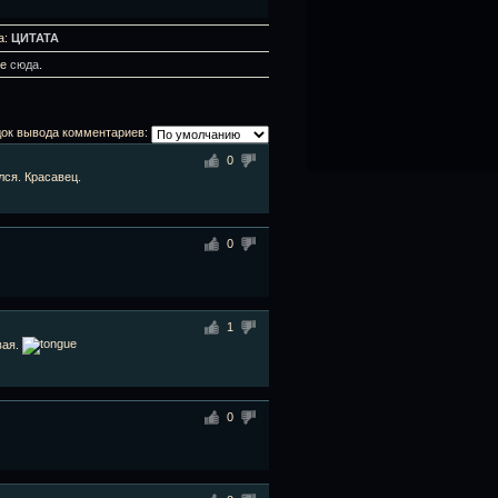
а:
ЦИТАТА
те
сюда
.
ок вывода комментариев:
0
лся. Красавец.
0
1
вая.
0