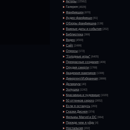
Актеры
[15562]
Галерея
[4926]
Фанфикшен
[670]
Аудио-фанфикшн
[61]
Обзоры фанфикшна
[138]
Важные даты и события
[202]
Библиотека
[369]
Видео
[4500]
Сайт
[2499]
Опросы
[172]
"Голодные игры"
[6405]
Прекрасные создания
[409]
Орудия смерти
[1769]
Академия вампиров
[1306]
Дивергент/Избранная
[3899]
Делириум
[40]
Золушка
[1242]
Красавица и чудовище
[1020]
50 оттенков серого
[2652]
Если я останусь
[263]
Сказки Диснея
[374]
Фильмы Marvel и DC
[664]
Прежде чем я уйду
[4]
Ностальгия
[202]