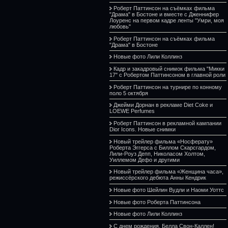
Роберт Паттинсон на съёмках фильма
"Драма" в Бостоне и вместе с Дженнифер
Лоуренс на первом кадре ленты "Умри, моя
любовь"
Роберт Паттинсон на съёмках фильма
"Драма" в Бостоне
Новые фото Лили Коллинз
Кадр и закадровый снимок фильма "Микки
17" с Робертом Паттинсоном в главной роли
Роберт Паттинсон на турнире по конному
поло 5 октября
Джейми Дорнан в рекламе Diet Coke и
LOEWE Perfumes
Роберт Паттинсон в рекламной кампании
Dior Icons. Новые снимки
Новый трейлер фильма «Носферату»
Роберта Эггерса с Биллом Скарсгардом,
Лили-Роуз Депп, Николасом Холтом,
Уиллемом Дефо и другими
Новый трейлер фильма «Женщина часа»,
режиссёрского дебюта Анны Кендрик
Новые фото Шейлин Вудли и Наоми Уоттс
Новые фото Роберта Паттинсона
Новые фото Лили Коллинз
С днем рождения, Белла Свон-Каллен!