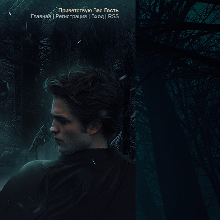
Приветствую Вас
Гость
Главная
|
Регистрация
|
Вход
|
RSS