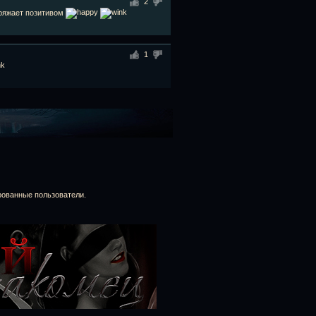
2
ряжает позитивом
1
рованные пользователи.