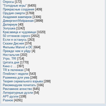
Опросы
[172]
"Голодные игры"
[6405]
Прекрасные создания
[409]
Орудия смерти
[1769]
Академия вампиров
[1306]
Дивергент/Избранная
[3899]
Делириум
[40]
Золушка
[1242]
Красавица и чудовище
[1020]
50 оттенков серого
[2652]
Если я останусь
[263]
Сказки Диснея
[374]
Фильмы Marvel и DC
[664]
Прежде чем я уйду
[4]
Ностальгия
[202]
Утро, TR!
[714]
Цитата дня
[1770]
Кино с ...
[397]
TR в пеленках
[74]
Плейлист недели
[543]
Разминка для ума
[248]
Теория сериального взрыва
[288]
Рекомендуем почитать
[166]
Рекламное агенство
[645]
Литературные дуэли
[54]
АРТ-дуэли
[108]
Разное
[4291]