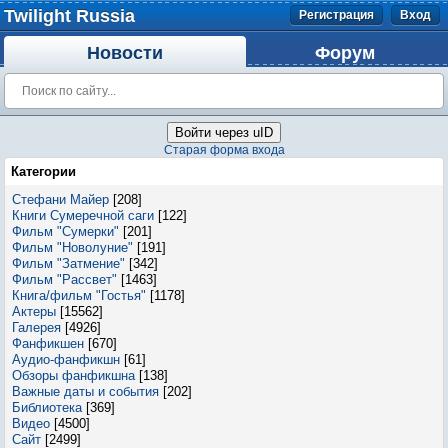
Twilight Russia
Регистрация
Вход
Новости
Форум
Войти через uID
Старая форма входа
Категории
Стефани Майер
[208]
Книги Сумеречной саги
[122]
Фильм "Сумерки"
[201]
Фильм "Новолуние"
[191]
Фильм "Затмение"
[342]
Фильм "Рассвет"
[1463]
Книга/фильм "Гостья"
[1178]
Актеры
[15562]
Галерея
[4926]
Фанфикшен
[670]
Аудио-фанфикшн
[61]
Обзоры фанфикшна
[138]
Важные даты и события
[202]
Библиотека
[369]
Видео
[4500]
Сайт
[2499]