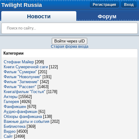
Twilight Russia
Регистрация
Вход
Новости
Форум
Войти через uID
Старая форма входа
Категории
Стефани Майер
[208]
Книги Сумеречной саги
[122]
Фильм "Сумерки"
[201]
Фильм "Новолуние"
[191]
Фильм "Затмение"
[342]
Фильм "Рассвет"
[1463]
Книга/фильм "Гостья"
[1178]
Актеры
[15562]
Галерея
[4926]
Фанфикшен
[670]
Аудио-фанфикшн
[61]
Обзоры фанфикшна
[138]
Важные даты и события
[202]
Библиотека
[369]
Видео
[4500]
Сайт
[2499]