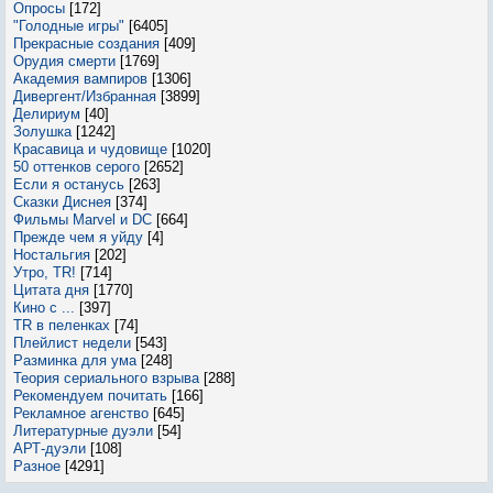
Опросы
[172]
"Голодные игры"
[6405]
Прекрасные создания
[409]
Орудия смерти
[1769]
Академия вампиров
[1306]
Дивергент/Избранная
[3899]
Делириум
[40]
Золушка
[1242]
Красавица и чудовище
[1020]
50 оттенков серого
[2652]
Если я останусь
[263]
Сказки Диснея
[374]
Фильмы Marvel и DC
[664]
Прежде чем я уйду
[4]
Ностальгия
[202]
Утро, TR!
[714]
Цитата дня
[1770]
Кино с ...
[397]
TR в пеленках
[74]
Плейлист недели
[543]
Разминка для ума
[248]
Теория сериального взрыва
[288]
Рекомендуем почитать
[166]
Рекламное агенство
[645]
Литературные дуэли
[54]
АРТ-дуэли
[108]
Разное
[4291]