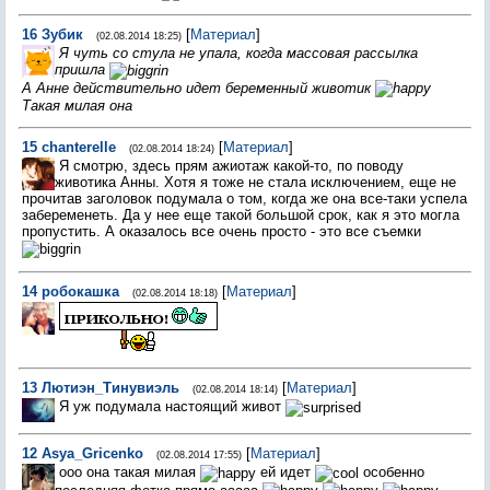
16
Зубик
[
Материал
]
(02.08.2014 18:25)
Я чуть со стула не упала, когда массовая рассылка
пришла
А Анне действительно идет беременный животик
Такая милая она
15
chanterelle
[
Материал
]
(02.08.2014 18:24)
Я смотрю, здесь прям ажиотаж какой-то, по поводу
животика Анны. Хотя я тоже не стала исключением, еще не
прочитав заголовок подумала о том, когда же она все-таки успела
забеременеть. Да у нее еще такой большой срок, как я это могла
пропустить. А оказалось все очень просто - это все съемки
14
робокашка
[
Материал
]
(02.08.2014 18:18)
13
Лютиэн_Тинувиэль
[
Материал
]
(02.08.2014 18:14)
Я уж подумала настоящий живот
12
Asya_Gricenko
[
Материал
]
(02.08.2014 17:55)
ооо она такая милая
ей идет
особенно