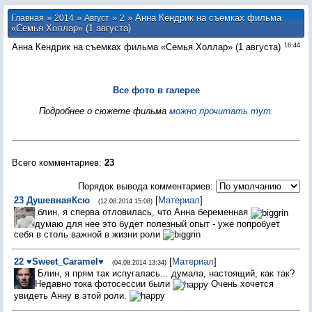
»
»
»
» Анна Кендрик на съемках фильма
Главная
2014
Август
2
«Семья Холлар» (1 августа)
Анна Кендрик на съемках фильма «Семья Холлар» (1 августа)
16:44
Все фото в галерее
Подробнее о сюжете фильма
можно прочитать тут
.
Всего комментариев
:
23
Порядок вывода комментариев:
23
ДушевнаяКсю
[
Материал
]
(12.08.2014 15:08)
блин, я сперва отловилась, что Анна беременная
думаю для нее это будет полезный опыт - уже попробует
себя в столь важной в жизни роли
22
♥Sweet_Caramel♥
[
Материал
]
(04.08.2014 13:34)
Блин, я прям так испугалась... думала, настоящий, как так?
Недавно тока фотосессии были
Очень хочется
увидеть Анну в этой роли.