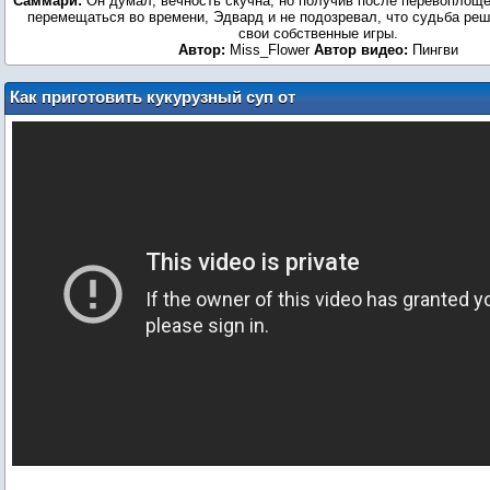
Саммари:
Он думал, вечность скучна, но получив после перевоплощ
перемещаться во времени, Эдвард и не подозревал, что судьба реш
свои собственные игры.
Автор:
Miss_Flower
Автор видео:
Пингви
Как приготовить кукурузный суп от
Кристен Стюарт?