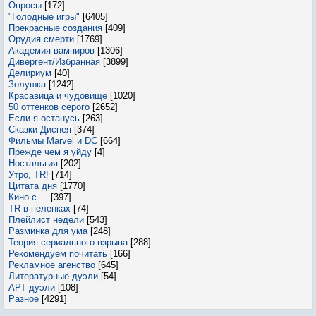
Опросы
[172]
"Голодные игры"
[6405]
Прекрасные создания
[409]
Орудия смерти
[1769]
Академия вампиров
[1306]
Дивергент/Избранная
[3899]
Делириум
[40]
Золушка
[1242]
Красавица и чудовище
[1020]
50 оттенков серого
[2652]
Если я останусь
[263]
Сказки Диснея
[374]
Фильмы Marvel и DC
[664]
Прежде чем я уйду
[4]
Ностальгия
[202]
Утро, TR!
[714]
Цитата дня
[1770]
Кино с ...
[397]
TR в пеленках
[74]
Плейлист недели
[543]
Разминка для ума
[248]
Теория сериального взрыва
[288]
Рекомендуем почитать
[166]
Рекламное агенство
[645]
Литературные дуэли
[54]
АРТ-дуэли
[108]
Разное
[4291]