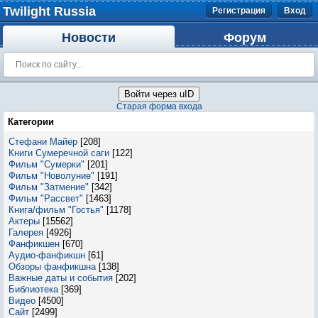
Twilight Russia
Регистрация
Вход
Новости
Форум
Войти через uID
Старая форма входа
Категории
Стефани Майер
[208]
Книги Сумеречной саги
[122]
Фильм "Сумерки"
[201]
Фильм "Новолуние"
[191]
Фильм "Затмение"
[342]
Фильм "Рассвет"
[1463]
Книга/фильм "Гостья"
[1178]
Актеры
[15562]
Галерея
[4926]
Фанфикшен
[670]
Аудио-фанфикшн
[61]
Обзоры фанфикшна
[138]
Важные даты и события
[202]
Библиотека
[369]
Видео
[4500]
Сайт
[2499]