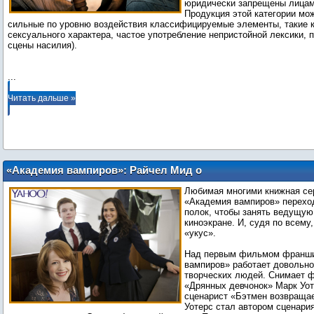
юридически запрещены лицам 
Продукция этой категории мо
сильные по уровню воздействия классифицируемые элементы, такие 
сексуального характера, частое употребление непристойной лексики,
сцены насилия).
...
Читать дальше »
«Академия вампиров»: Райчел Мид о
фильме и «Эпохе Икс»
Любимая многими книжная се
«Академия вампиров» перехо
полок, чтобы занять ведущую
киноэкране. И, судя по всему,
«укус».
Над первым фильмом франш
вампиров» работает довольно
творческих людей. Снимает 
«Дрянных девчонок» Марк Уоте
сценарист «Бэтмен возвраща
Уотерс стал автором сценари