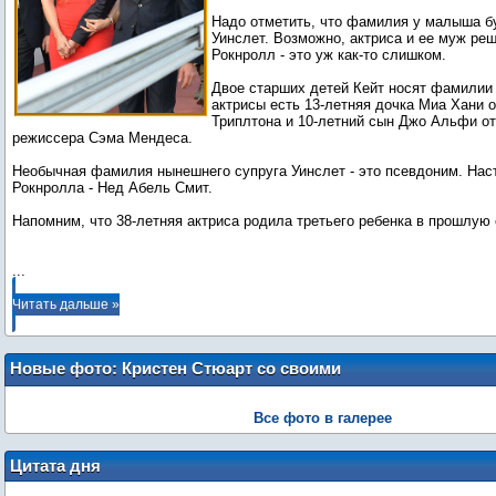
Надо отметить, что фамилия у малыша б
Уинслет. Возможно, актриса и ее муж реш
Рокнролл - это уж как-то слишком.
Двое старших детей Кейт носят фамилии 
актрисы есть 13-летняя дочка Миа Хани 
Триплтона и 10-летний сын Джо Альфи от
режиссера Сэма Мендеса.
Необычная фамилия нынешнего супруга Уинслет - это псевдоним. На
Рокнролла - Нед Абель Смит.
Напомним, что 38-летняя актриса родила третьего ребенка в прошлую 
...
Читать дальше »
Новые фото: Кристен Стюарт со своими
подружками в ЛА
Все фото в галерее
Цитата дня