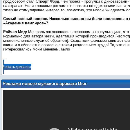
продюсером стал Стюарт Форд, чей проект «Прогулки с динозаврами»
на экранах. Если классные рекламные плакаты не вдохновили вас и, ч
тизер не стимулировал интерес то, возможно, это могли бы сделать с
Самый важный вопрос. Насколько сильно вы были вовлечены в 
«Академия вампиров»?
Райчел Мид:
Моя роль заключалась в основном в консультациях, что
нормально для автора книги, адаптация которой производится [несмот
многочисленные слухи об обратном]. Создатели фильмов снимают фи
книги, и я абсолютно согласна с таким разделением труда! То, что он
...
Читать дальше »
Реклама нового мужского аромата Dior
Homme Eau For Men