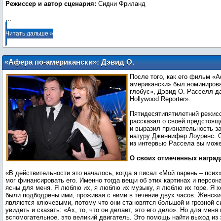
Режиссер и автор сценария:
...
Читать дальше »
«Афера по-американски»: Дэвид О.
Расселл о фильме и Дженнифер
После того, как его фильм «А
Лоуренс
американски» был номинирова
глобус», Дэвид О. Расселл д
Hollywood Reporter».
Пятидесятипятилетний режисс
рассказал о своей предстоящ
и выразил признательность з
натуру Дженнифер Лоуренс. 
из интервью Рассела вы може
О своих отмеченных награ
«В действительности это началось, когда я писал «Мой парень – псих»
мог финансировать его. Именно тогда вещи об этих картинах и персон
ясны для меня. Я люблю их, я люблю их музыку, я люблю их горе. Я х
были подбодрены ими, проживая с ними в течение двух часов. Женск
являются ключевыми, потому что они становятся большой и грозной с
увидеть и сказать: «Ах, то, что он делает, это его дело». Но для меня
вспомогательное, это великий двигатель. Это помощь найти выход из