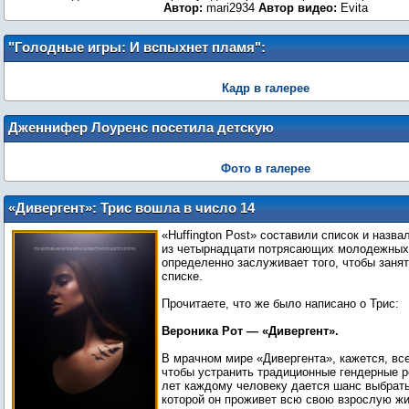
Автор:
mari2934
Автор видео:
Evita
"Голодные игры: И вспыхнет пламя":
новый кадр
Кадр в галерее
Дженнифер Лоуренс посетила детскую
больницу в Луисвилле
Фото в галерее
«Дивергент»: Трис вошла в число 14
потрясающих героинь молодежной
«Huffington Post» составили список и назва
литературы
из четырнадцати потрясающих молодежных 
определенно заслуживает того, чтобы занят
списке.
Прочитаете, что же было написано о Трис:
Вероника Рот ― «Дивергент».
В мрачном мире «Дивергента», кажется, все
чтобы устранить традиционные гендерные р
лет каждому человеку дается шанс выбрат
которой он проживет всю свою взрослую жи