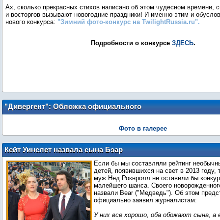
Ах, сколько прекрасных стихов написано об этом чудесном времени, 
и восторгов вызывают новогодние праздники! И именно этим и обусло
нового конкурса:
"Зимний фото-конкурс на TwilightRussia.ru".
Подробности о конкурсе
ЗДЕСЬ
"Дивергент": Обложка официального
путеводителя по фильму
Фото в галерее
Кейт Уинслет назвала сына Бэар
Если бы мы составляли рейтинг необычн
детей, появившихся на свет в 2013 году, 
муж Нед Рокнролл не оставили бы конкур
малейшего шанса. Своего новорожденног
назвали Bear ("Медведь"). Об этом пред
официально заявил журналистам:
У них все хорошо, оба обожают сына, а е