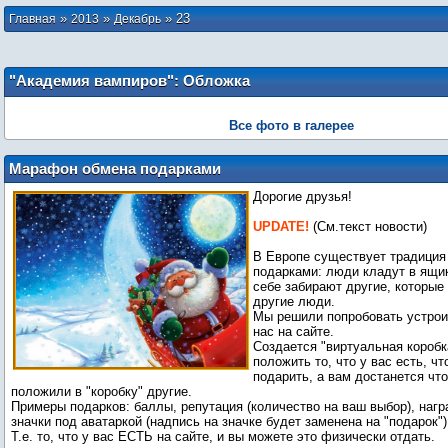
»
»
»
23
Главная
2013
Декабрь
"Академия вампиров": Обложка
официального путеводителя по
фильму (Турция)
Все фото в галерее
Марафон обмена подарками
Дорогие друзья!
UPDATE!
(См.текст новости)
В Европе существует традиция
подарками: люди кладут в ящик
себе забирают другие, которые
другие люди.
Мы решили попробовать устрои
нас на сайте.
Создается "виртуальная коробк
положить то, что у вас есть, чт
подарить, а вам достанется что
положили в "коробку" другие.
Примеры подарков: баллы, репутация (количество на ваш выбор), нагр
значки под аватаркой (надпись на значке будет заменена на "подарок"),
Т.е. то, что у вас ЕСТЬ на сайте, и вы можете это физически отдать.