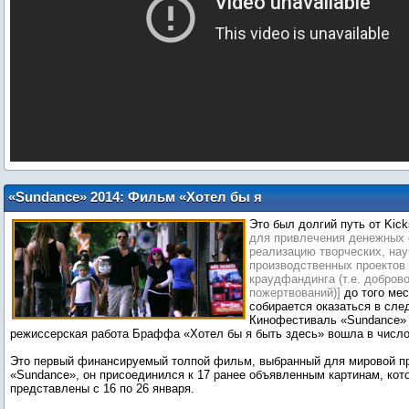
«Sundance» 2014: Фильм «Хотел бы я
быть здесь» с Эшли Грин добавлен в
Это был долгий путь от Kick
линейку премьер
для привлечения денежных 
реализацию творческих, нау
производственных проектов
краудфандинга (т.е. добров
пожертвований)]
до того мес
собирается оказаться в сл
Кинофестиваль «Sundance» 
режиссерская работа Браффа «Хотел бы я быть здесь» вошла в число
Это первый финансируемый толпой фильм, выбранный для мировой п
«Sundance», он присоединился к 17 ранее объявленным картинам, кот
представлены с 16 по 26 января.