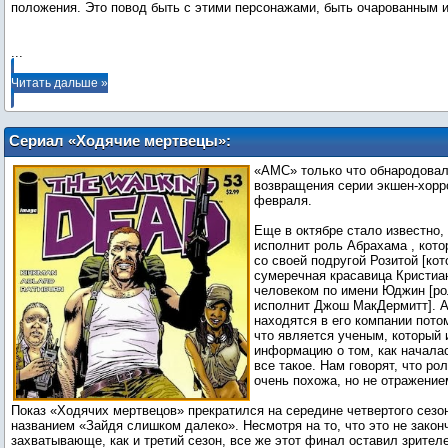
положения. Это повод быть с этими персонажами, быть очарованным 
...
Читать дальше »
Сериал «Ходячие мертвецы»:
Возвращение с Розитой (Кристиан
«AMC» только что обнародовал
Серратос)
возвращения серии экшен-хорро
февраля.
Еще в октябре стало известно,
исполнит роль Абрахама , кот
со своей подругой Розитой [ко
сумеречная красавица Кристиан
человеком по имени Юджин [ро
исполнит Джош МакДермитт]. А
находятся в его компании потом
что является ученым, который
информацию о том, как начала
все такое. Нам говорят, что р
очень похожа, но не отражение
Показ «Ходячих мертвецов» прекратился на середине четвертого сезо
названием «Зайдя слишком далеко». Несмотря на то, что это не закон
захватывающе, как и третий сезон, все же этот финал оставил зрител