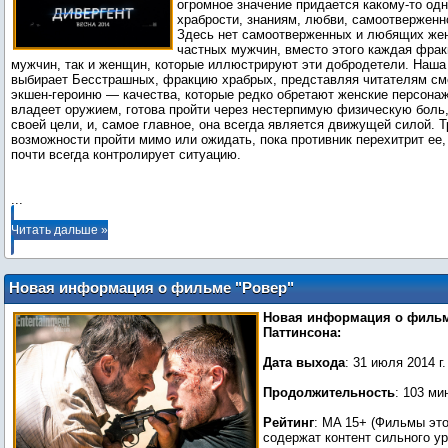
огромное значение придается какому-то одн
храбрости, знаниям, любви, самоотверженно
Здесь нет самоотверженных и любящих же
частных мужчин, вместо этого каждая фрак
мужчин, так и женщин, которые иллюстрируют эти добродетели. Наша 
выбирает Бесстрашных, фракцию храбрых, представляя читателям см
экшен-героиню ― качества, которые редко обретают женские персонаж
владеет оружием, готова пройти через нестерпимую физическую боль,
своей цели, и, самое главное, она всегда является движущей силой. Т
возможности пройти мимо или ожидать, пока противник перехитрит ее,
почти всегда контролирует ситуацию.
...
Читать дальше »
Новая информация о фильме "Ровер"
(Роберт Паттинсон)
Новая информация о фильм
Паттинсона:
Дата выхода
: 31 июля 2014 г
Продолжительность
: 103 м
Рейтинг
: MA 15+ (Фильмы это
содержат контент сильного у