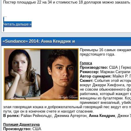
Постер площадью 22 на 34 и стоимостью 18 долларов можно заказат
...
Читать дальше »
«Sundance» 2014: Анна Кендрик и
Кайова Гордон представят свои
Премьеры 16 самых ожидае
фильмы на Кинофестивале
предстоящего года.
Голоса
Производство:
США | Герм
Режиссер:
Маржан Сатрапи
Автор сценария:
Майкл Р. 
Сюжет:
События этой истор
вокруг Джерри Хикфэнга, пр
не совсем обыкновенного ф
работника, который жаждет 
женщины из бугалтерии. Ког
принимают внезапный, убий
злая говорящая кошка и доброжелательный говорящий пес ведут его 
пути, где он в конечном счете и находит спасение.
В ролях:
Райан Рейнольдс, Джемма Артертон,
Анна Кендрик
, Джеки 
Полиция Дранктауна
Производство:
США