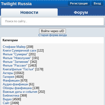
Twilight Russia
Регистрация
Вход
Новости
Форум
Войти через uID
Старая форма входа
Категории
Стефани Майер
[208]
Книги Сумеречной саги
[122]
Фильм "Сумерки"
[201]
Фильм "Новолуние"
[191]
Фильм "Затмение"
[342]
Фильм "Рассвет"
[1463]
Книга/фильм "Гостья"
[1178]
Актеры
[15562]
Галерея
[4926]
Фанфикшен
[670]
Аудио-фанфикшн
[61]
Обзоры фанфикшна
[138]
Важные даты и события
[202]
Библиотека
[369]
Видео
[4500]
Сайт
[2499]