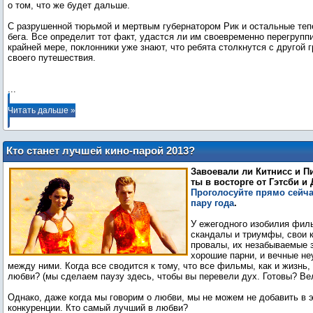
о том, что же будет дальше.
С разрушенной тюрьмой и мертвым губернатором Рик и остальные теп
бега. Все определит тот факт, удастся ли им своевременно перегрупп
крайней мере, поклонники уже знают, что ребята столкнутся с другой 
своего путешествия.
...
Читать дальше »
Кто станет лучшей кино-парой 2013?
Решать вам!
Завоевали ли Китнисс и Пи
ты в восторге от Гэтсби и
Проголосуйте прямо сейча
пару года
.
У ежегодного изобилия фил
скандалы и триумфы, свои 
провалы, их незабываемые з
хорошие парни, и вечные неу
между ними. Когда все сводится к тому, что все фильмы, как и жизнь,
любви? (мы сделаем паузу здесь, чтобы вы перевели дух. Готовы? Ве
Однако, даже когда мы говорим о любви, мы не можем не добавить в 
конкуренции. Кто самый лучший в любви?