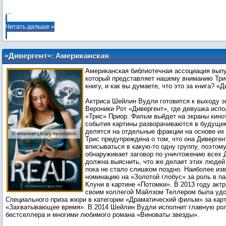
...
Читать дальше »
«Дивергент»: Американская
библиотечная ассоциация выпустила
Американская библиотечная ассоциация выпу
постер
который представляет нашему вниманию Три
книгу, и как вы думаете, что это за книга? «Д
Актриса Шейлин Вудли готовится к выходу э
Вероники Рот «Дивергент», где девушка исп
«Трис» Приор. Фильм выйдет на экраны кинот
события картины разворачиваются в будуще
делятся на отдельные фракции на основе их
Трис предупреждена о том, что она Дивергент
вписываться в какую-то одну группу, поэтому
обнаруживает заговор по уничтожению всех 
должна выяснить, что же делает этих людей
пока не стало слишком поздно. Наиболее из
номинацию на «Золотой глобус» за роль в п
Клуни в картине «Потомки». В 2013 году акт
своим коллегой Майлзом Теллером была уд
Специального приза жюри в категории «Драматический фильм» за кар
«Захватывающее время». В 2014 Шейлин Вудли исполнит главную рол
бестселлера и многими любимого романа «Виноваты звезды».