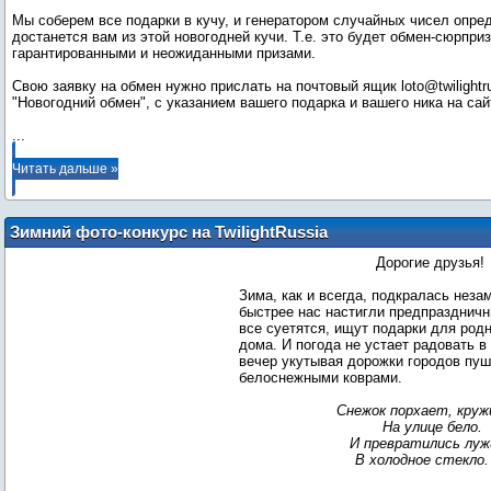
Мы соберем все подарки в кучу, и генератором случайных чисел опре
достанется вам из этой новогодней кучи. Т.е. это будет обмен-сюрприз
гарантированными и неожиданными призами.
Свою заявку на обмен нужно прислать на почтовый ящик loto@twilightru
...
Читать дальше »
Зимний фото-конкурс на TwilightRussia
Дорогие друзья!
Зима, как и всегда, подкралась неза
быстрее нас настигли предпраздничн
все суетятся, ищут подарки для род
дома. И погода не устает радовать в
вечер укутывая дорожки городов пу
белоснежными коврами.
Снежок порхает, круж
На улице бело.
И превратились лу
В холодное стекло. 