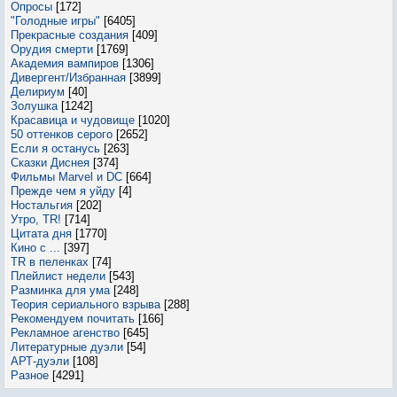
Опросы
[172]
"Голодные игры"
[6405]
Прекрасные создания
[409]
Орудия смерти
[1769]
Академия вампиров
[1306]
Дивергент/Избранная
[3899]
Делириум
[40]
Золушка
[1242]
Красавица и чудовище
[1020]
50 оттенков серого
[2652]
Если я останусь
[263]
Сказки Диснея
[374]
Фильмы Marvel и DC
[664]
Прежде чем я уйду
[4]
Ностальгия
[202]
Утро, TR!
[714]
Цитата дня
[1770]
Кино с ...
[397]
TR в пеленках
[74]
Плейлист недели
[543]
Разминка для ума
[248]
Теория сериального взрыва
[288]
Рекомендуем почитать
[166]
Рекламное агенство
[645]
Литературные дуэли
[54]
АРТ-дуэли
[108]
Разное
[4291]