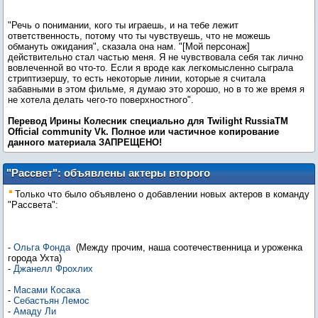
"Речь о понимании, кого ты играешь, и на тебе лежит
ответственность, потому что ты чувствуешь, что не можешь
обмануть ожидания", сказала она нам. "[Мой персонаж]
действительно стал частью меня. Я не чувствовала себя так лично
вовлеченной во что-то. Если я вроде как легкомысленно сыграла
стриптизершу, то есть некоторые линии, которые я считала
забавными в этом фильме, я думаю это хорошо, но в то же время я
не хотела делать чего-то поверхностного".
Перевод Ирины Колесник специально для Twilight RussiaTM
Оfficial community Vk. Пoлнoe или чacтичнoe кoпиpoвaниe
дaннoгo мaтepиaлa ЗАПРЕЩЕНО!
"Рассвет": объявлены актеры второго
плана
Только что было объявлено о добавлении новых актеров в команду
"Рассвета":
-
Ольга Фонда
(Между прочим, наша соотечественница и уроженка
города Ухта)
-
Джанелл Фрохлих
-
Масами Косака
-
Себастьян Лемос
-
Амаду Ли