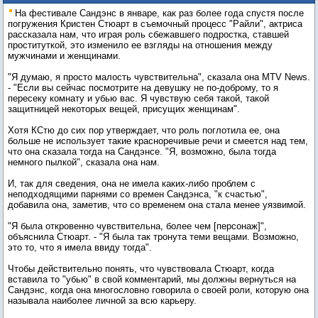
ощущении "чувствительности" после
На фестивале Сандэнс в январе, как раз более года спустя после
"Добро пожаловать к Райли"
погружения Кристен Стюарт в съемочный процесс "Райли", актриса
рассказала нам, что играя роль сбежавшего подростка, ставшей
проституткой, это изменило ее взгляды на отношения между
мужчинами и женщинами.
"Я думаю, я просто малость чувствительна", сказала она MTV News.
- "Если вы сейчас посмотрите на девушку не по-доброму, то я
пересеку комнату и убью вас. Я чувствую себя такой, такой
защитницей некоторых вещей, присущих женщинам".
Хотя КСтю до сих пор утверждает, что роль поглотила ее, она
больше не использует такие красноречивые речи и смеется над тем,
что она сказала тогда на Сандэнсе. "Я, возможно, была тогда
немного пылкой", сказала она нам.
И, так для сведения, она не имела каких-либо проблем с
неподходящими парнями со времен Сандэнса, "к счастью",
добавила она, заметив, что со временем она стала менее уязвимой.
"Я была откровенно чувствительна, более чем [персонаж]",
объяснила Стюарт. - "Я была так тронута теми вещами. Возможно,
это то, что я имела ввиду тогда".
Чтобы действительно понять, что чувствовала Стюарт, когда
вставила то "убью" в свой комментарий, мы должны вернуться на
Сандэнс, когда она многословно говорила о своей роли, которую она
называла наиболее личной за всю карьеру.