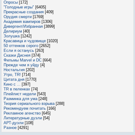
Опросы
[172]
"Голодные игры"
[6405]
Прекрасные создания
[409]
Орудия смерти
[1769]
Академия вампиров
[1306]
Дивергент/Избранная
[3899]
Делириум
[40]
Золушка
[1242]
Красавица и чудовище
[1020]
50 оттенков серого
[2652]
Если я останусь
[263]
Сказки Диснея
[374]
Фильмы Marvel и DC
[664]
Прежде чем я уйду
[4]
Ностальгия
[202]
Утро, TR!
[714]
Цитата дня
[1770]
Кино с ...
[397]
TR в пеленках
[74]
Плейлист недели
[543]
Разминка для ума
[248]
Теория сериального взрыва
[288]
Рекомендуем почитать
[166]
Рекламное агенство
[645]
Литературные дуэли
[54]
АРТ-дуэли
[108]
Разное
[4291]