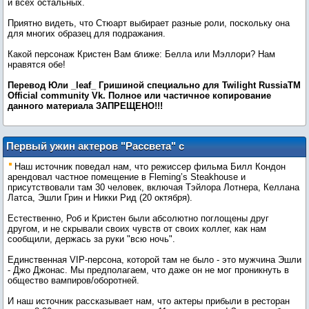
и всех остальных.
Приятно видеть, что Стюарт выбирает разные роли, поскольку она
для многих образец для подражания.
Какой персонаж Кристен Вам ближе: Белла или Мэллори? Нам
нравятся обе!
Перевод Юли _leaf_ Гришиной специально для Twilight RussiaTM
Оfficial community Vk. Пoлнoe или чacтичнoe кoпиpoвaниe
дaннoгo мaтepиaлa ЗАПРЕЩЕНО!!!
Первый ужин актеров "Рассвета" с
режиссерами и продюсерами в Батон
Наш источник поведал нам, что режиссер фильма Билл Кондон
Руж
арендовал частное помещение в Fleming’s Steakhouse и
присутствовали там 30 человек, включая Тэйлора Лотнера, Келлана
Латса, Эшли Грин и Никки Рид (20 октября).
Естественно, Роб и Кристен были абсолютно поглощены друг
другом, и не скрывали своих чувств от своих коллег, как нам
сообщили, держась за руки "всю ночь".
Единственная VIP-персона, которой там не было - это мужчина Эшли
- Джо Джонас. Мы предполагаем, что даже он не мог проникнуть в
общество вампиров/оборотней.
И наш источник рассказывает нам, что актеры прибыли в ресторан