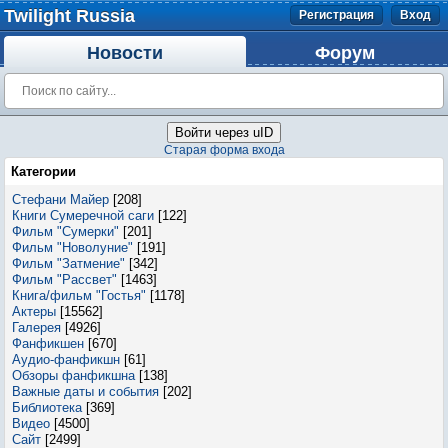
Twilight Russia
Регистрация
Вход
Новости
Форум
Войти через uID
Старая форма входа
Категории
Стефани Майер
[208]
Книги Сумеречной саги
[122]
Фильм "Сумерки"
[201]
Фильм "Новолуние"
[191]
Фильм "Затмение"
[342]
Фильм "Рассвет"
[1463]
Книга/фильм "Гостья"
[1178]
Актеры
[15562]
Галерея
[4926]
Фанфикшен
[670]
Аудио-фанфикшн
[61]
Обзоры фанфикшна
[138]
Важные даты и события
[202]
Библиотека
[369]
Видео
[4500]
Сайт
[2499]