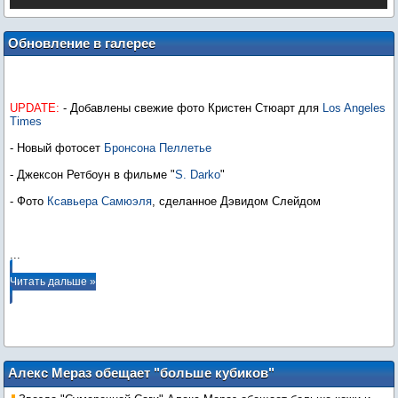
Обновление в галерее
UPDATE:
- Добавлены свежие фото Кристен Стюарт для
Los Angeles
Times
- Новый фотосет
Бронсона Пеллетье
- Джексон Ретбоун в фильме "
S. Darko
"
- Фото
Ксавьера Самюэля
, сделанное Дэвидом Слейдом
...
Читать дальше »
Алекс Мераз обещает "больше кубиков"
в "Рассвете"