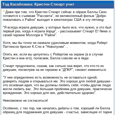
Тэд Касабланка: Кристен Стюарт учит
девушек любить себя!
Даже при том, что Кристен Стюарт сейчас в образе Беллы Свон
готовится к съемкам "Рассвета", ее великолепный фильм "Добро
пожаловать к Райли" выходит в кинотеатрах США в эту пятницу.
"Я всегда играла девушек, у которых было все, что нужно, и это был
первый раз, когда я играла борца", - рассказывает Стюарт E! News о
своей героине Мэллори в "Райли".
Хотя, мы бы точно не назвали удачливым моментом, когда Роберт
Паттинсон бросил К.Стю в "Новолунии"...
Опять же, если вы целуетесь с Робертом на экране (а в случае
Кристен и вне его), полагаем, Белла совсем не в беде.
Стюарт продолжила, сказав, как сильно она верит, что кто-то из
девушек, посмотрев на ее героиню в "ДПКР", сможет измениться:
"У нее определенно есть возможность не оставаться одной,
доверять людям и открываться им. Это хорошо для любой девушки -
это основная идея, что вы должны любить себя, чтобы другие люди
могли любить вас. Это большая проблема для девушек, практически
врожденная. Это хорошо для них, действительно здорово".
Невозможно не согласиться!
Особенно, с тех пор, как начались дебаты о том, хороший ли Белла
образец для подражания для девушек - счастье, зависящее от парня