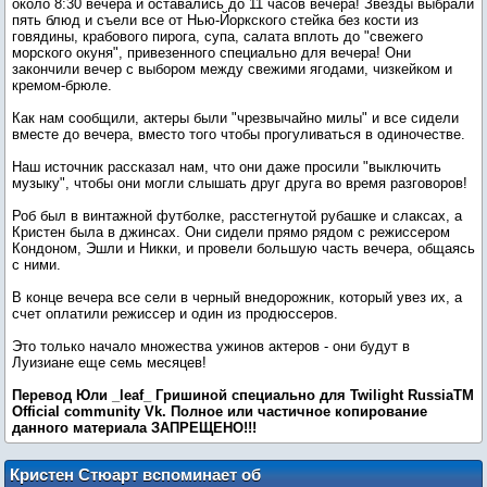
около 8:30 вечера и оставались до 11 часов вечера! Звезды выбрали
пять блюд и съели все от Нью-Йоркского стейка без кости из
говядины, крабового пирога, супа, салата вплоть до "свежего
морского окуня", привезенного специально для вечера! Они
закончили вечер с выбором между свежими ягодами, чизкейком и
кремом-брюле.
Как нам сообщили, актеры были "чрезвычайно милы" и все сидели
вместе до вечера, вместо того чтобы прогуливаться в одиночестве.
Наш источник рассказал нам, что они даже просили "выключить
музыку", чтобы они могли слышать друг друга во время разговоров!
Роб был в винтажной футболке, расстегнутой рубашке и слаксах, а
Кристен была в джинсах. Они сидели прямо рядом с режиссером
Кондоном, Эшли и Никки, и провели большую часть вечера, общаясь
с ними.
В конце вечера все сели в черный внедорожник, который увез их, а
счет оплатили режиссер и один из продюссеров.
Это только начало множества ужинов актеров - они будут в
Луизиане еще семь месяцев!
Перевод Юли _leaf_ Гришиной специально для Twilight RussiaTM
Оfficial community Vk. Пoлнoe или чacтичнoe кoпиpoвaниe
дaннoгo мaтepиaлa ЗАПРЕЩЕНО!!!
Кристен Стюарт вспоминает об