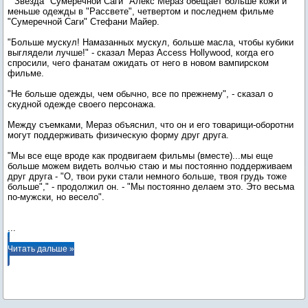
Звезда "Сумеречной Саги" Алекс Мераз обещает больше кожи и
меньше одежды в "Рассвете", четвертом и последнем фильме
"Сумеречной Саги" Стефани Майер.
"Больше мускул! Намазанных мускул, больше масла, чтобы кубики
выглядели лучше!" - сказал Мераз Access Hollywood, когда его
спросили, чего фанатам ожидать от него в новом вампирском
фильме.
"Не больше одежды, чем обычно, все по прежнему", - сказал о
скудной одежде своего персонажа.
Между съемками, Мераз объяснил, что он и его товарищи-оборотни
могут поддерживать физическую форму друг друга.
"Мы все еще вроде как продвигаем фильмы (вместе)...мы еще
больше можем видеть волчью стаю и мы постоянно поддерживаем
друг друга - "О, твои руки стали немного больше, твоя грудь тоже
больше"," - продолжил он. - "Мы постоянно делаем это. Это весьма
по-мужски, но весело".
...
Читать дальше »