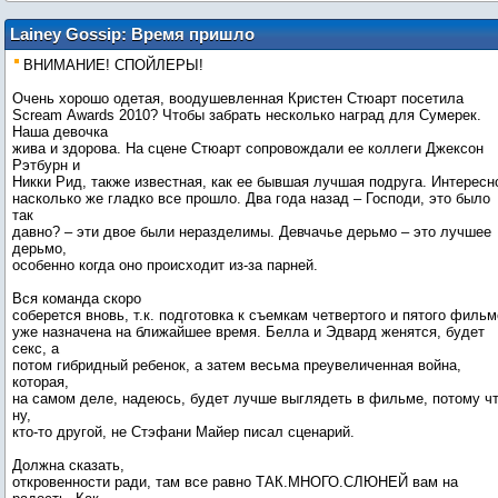
Lainey Gossip: Время пришло
ВНИМАНИЕ! СПОЙЛЕРЫ!
Очень хорошо одетая, воодушевленная Кристен Стюарт посетила
Scream Аwards 2010? Чтобы забрать несколько наград для Сумерек.
Наша девочка
жива и здорова. На сцене Стюарт сопровождали ее коллеги Джексон
Рэтбурн и
Никки Рид, также известная, как ее бывшая лучшая подруга. Интересн
насколько же гладко все прошло. Два года назад – Господи, это было
так
давно? – эти двое были неразделимы. Девчачье дерьмо – это лучшее
дерьмо,
особенно когда оно происходит из-за парней.
Вся команда скоро
соберется вновь, т.к. подготовка к съемкам четвертого и пятого филь
уже назначена на ближайшее время. Белла и Эдвард женятся, будет
секс, а
потом гибридный ребенок, а затем весьма преувеличенная война,
которая,
на самом деле, надеюсь, будет лучше выглядеть в фильме, потому чт
ну,
кто-то другой, не Стэфани Майер писал сценарий.
Должна сказать,
откровенности ради, там все равно ТАК.МНОГО.СЛЮНЕЙ вам на