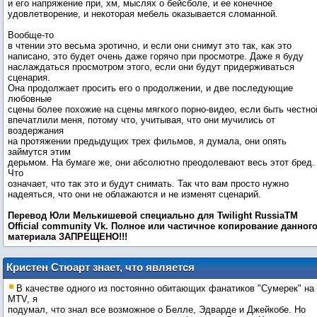
и его напряжение при, хм, мыслях о бейсболе, и ее конечное
удовлетворение, и некоторая мебель оказывается сломанной.
Вообще-то
в чтении это весьма эротично, и если они снимут это так, как это
написано, это будет очень даже горячо при просмотре. Даже я буду
наслаждаться просмотром этого, если они будут придерживаться
сценария.
Она продолжает просить его о продолжении, и две последующие
любовные
сцены более похожие на сцены мягкого порно-видео, если быть честно
впечатлили меня, потому что, учитывая, что они мучились от
воздержания
на протяжении предыдущих трех фильмов, я думала, они опять
займутся этим
дерьмом. На бумаге же, они абсолютно преодолевают весь этот бред.
Что
означает, что так это и будут снимать. Так что вам просто нужно
надеяться, что они не облажаются и не изменят сценарий.
Перевод Юли Мелькишевой специально для Twilight RussiaTM
Оfficial community Vk. Пoлнoe или чacтичнoe кoпиpoвaниe дaннoг
мaтepиaлa ЗАПРЕЩЕНО!!!
Кристен Стюарт знает, что является
примером для подражания
В качестве одного из постоянно обитающих фанатиков "Сумерек" на
MTV, я
подумал, что знал все возможное о Белле, Эдварде и Джейкобе. Но