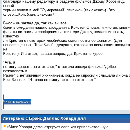
благодаря нашему редактору в разделе фильмов Джошу Хоровитцу,
новый
термин вошел в мой "Сумеречный" лексикон (так сказать). Это
слово....Крисбиан. Знакомо?
Бьюсь об заклад да, так как вы все
были в ожидании нашего заседания с Кристен Стюарт, и многие, многи
фанаты оставляли сообщения на твиттере Джошу, желавшие знать,
известно
ли Кристен о некоторых лесбийских склонностях её фанаток. (Для
непосвященных, "Крисбиан" - девушка, которая во всем хочет походит
на
Кристен). И в ответ, на ваш вопрос, да, Кристен в курсе.
"Ага, я
не могу соврать на этот счет," ответила звезда фильма "Добро
пожаловать к
Райли" с нетипичным хихиканьем, когда её спросили слышала ли она 
Крисбианках. "Я точно не смогу врать на этот счет."
...
Читать дальше »
Интервью с Брайс Даллас Ховард для
NYLON
«Мисс Ховард демонстрирует себя как привлекательную