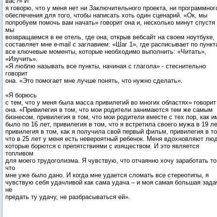
вас?» И
я говорю, что у меня нет ни Заключительного проекта, ни программног
обеспечения для того, чтобы написать хоть один сценарий. «Ок, мы
попробуем помочь вам начать» говорит она и, несколько минут спустя
мы
возвращаемся в ее отель, где она, открыв вебсайт на своем ноутбуке,
составляет мне e-mail c заглавием: «Шаг 1», где расписывает по пунк
все ключевые моменты, которые необходимо выполнить: «Читать»,
«Изучить».
«Я люблю называть все пункты, начиная с глагола» - стеснительно
говорит
она. «Это помогает мне лучше понять, что нужно сделать».
«Я борюсь
с тем, что у меня была масса привилегий во многих областях» говорит
она. «Привилегия в том, что мои родители занимаются тем же самым
бизнесом, привилегия в том, что мои родители вместе с тех пор, как и
было по 16 лет, привилегия в том, что я встретила своего мужа в 19 ле
привилегия в том, как я получила свой первый фильм, привилегия в то
что в 25 лет у меня есть невероятный ребенок. Меня вдохновляют люд
которые борются с препятствиями с изяществом. И это является
топливом
для моего трудоголизма. Я чувствую, что отчаянно хочу заработать то
что
мне уже было дано. И когда мне удается сломать все стереотипы, я
чувствую себя удачливой как сама удача – и моя самая большая зада
не
предать ту удачу, не разбрасываться ей».