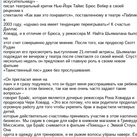
искусительницу» -
писал театральный критик Нью-Йорк Таймс Брюс Вебер в своей
рецензии к
спектаклю «Как вам это понравится», поставленному в театре «Пабли
в
2003 году, «однако она имеет тенденцию переигрывать»! К счастью
Даллас
Ховард, и в отличие от Брюса, у режиссера М. Найта Шьямалана был
на
этот счет совершенно другое мнение. После того, как продюсер Скотт
Рудин
попросил его просмотреть выступление 21-летней актрисы, Шьямалан
подождал ее вечером у театра после спектакля со своей женой. Спуст
несколько недель он предложил ей главную роль в своем новом
фильме
«Таинственный лес» даже без прослушивания.
«Он пригласил меня на
ланч и я сразу подумала, что он будет меня расспрашивать как ребенк
выросшего в этом бизнесе, так как мне очень часто задают такие
вопросы» -
говорит Брайс, которая является дочерью режиссера Рона Ховарда и
продюсера Чери Ховард. «Это все потому, что мои родители продела
огромную работу для того чтобы укрепить брак и вырастили четверых
детей,
которые действительно счастливы принимать участие в этом хаотичн
бизнесе». Мы сидим в секции для кафе в книжном магазине в Гринвуд
Миссисипи, где Брайс снимается в фильме «Помощь» с Эммой Стоун.
Она
одета в одежду для тренировок, и ее рыжие волосы убраны наверх. Е