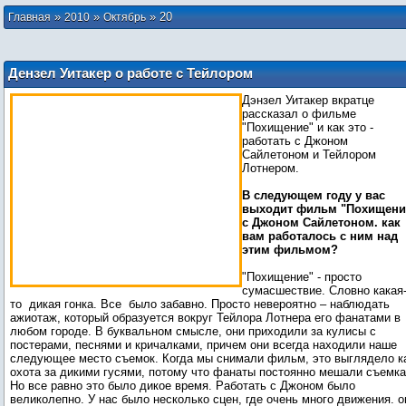
»
»
»
20
Главная
2010
Октябрь
Дензел Уитакер о работе с Тейлором
Лотнером над фильмом "Похищение"
Дэнзел Уитакер вкратце
рассказал о фильме
"Похищение" и как это -
работать с Джоном
Сайлетоном и Тейлором
Лотнером.
В следующем году у вас
выходит фильм "Похищени
с Джоном Сайлетоном. как
вам работалось с ним над
этим фильмом?
"Похищение" - просто
сумасшествие. Словно какая
то дикая гонка. Все было забавно. Просто невероятно – наблюдать
ажиотаж, который образуется вокруг Тейлора Лотнера его фанатами в
любом городе. В буквальном смысле, они приходили за кулисы с
постерами, песнями и кричалками, причем они всегда находили наше
следующее место съемок. Когда мы снимали фильм, это выглядело к
охота за дикими гусями, потому что фанаты постоянно мешали съемка
Но все равно это было дикое время. Работать с Джоном было
великолепно. У нас было несколько сцен, где очень много движения. о