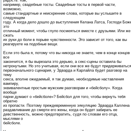
радость. Как,
например, свадебные тосты. Свадебные тосты в первой части,
возможно,
самые стандартные и неискренние слова, которые вы услышите в
следующем
году. А когда дело дошло до выступления Келана Латса, Господи Бож
это
отличный момент, чтобы глупо посмеяться вместе с друзьями. Или же
сжать
их руки до боли в порыве чувственности. Это зависит от того, как вы
реагируете на подобные вещи.
Если это была я, потому что вы никогда не знаете, чем в конце концов
все
закончится, я бы вырезала это дерьмо, а секс-сцены оставила бы
нетронутыми. Но это учитывая, если они все же будут придерживатьс
первоначального сценария, у Эдварда и Карлайла будет разговор на
тему
секса, вполне ожидаемый, я так думаю, необходимые наставления
вампиру,
эквивалентные простым мужским разговорам и «бейсболу». Когда
вообще
парни думают о «бейсболе»? Бейсбол для того, чтобы вернуть тебя
обратно
из пропасти. Поэтому преждевременную эякуляцию Эдварда Каллена
раздавливание до смерти его жены, когда он будет забирать ее
девственность, можно предотвратить, судя по словам его отца,
мыслями о
бейсболе.