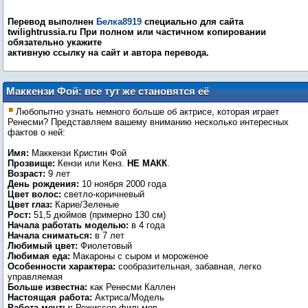
Перевод выполнен
Белка8919
специально для сайта
twilightrussia.ru При полном или частичном копировании
обязательно укажите
активную ссылку на сайт и автора перевода.
Маккензи Фой: все тут же становятся её
друзьями...
Любопытно узнать немного больше об актрисе, которая играет
Ренесми? Представляем вашему вниманию несколько интересных
фактов о ней:
Имя:
Маккензи Кристин Фой
Прозвище:
Кензи или Кенз.
НЕ МАКК
.
Возраст:
9 лет
День рождения:
10 ноября 2000 года
Цвет волос:
светло-коричневый
Цвет глаз:
Карие/Зеленые
Рост:
51,5 дюймов (примерно 130 см)
Начала работать моделью:
в 4 года
Начала сниматься:
в 7 лет
Любимый цвет:
Фиолетовый
Любимая еда:
Макароны с сыром и мороженое
Особенности характера:
сообразительная, забавная, легко
управляемая
Больше известна:
как Ренесми Каллен
Настоящая работа:
Актриса/Модель
Работа мечты:
Режиссер фильмов