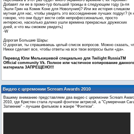
Добавят ли ее в промо-тур большой троицы в следующем году (а-ля
Эшли Грин на Комик Коне для Новолуния)? Или же история слишком
мутная для нас, чтобы увидеть это воссоединение лучших подруг? (я 
говорю, что они будут вести себя непрофессионально, просто
интересно, насколько далеко ушли времена прекрасных дружеских
дней, и что мы сможем увидеть)
-W
Дорогая Большие Шары:
О дорогая, ты спрашиваешь целый список вопросов. Можно сказать, ч
Никки сделает все, чтобы ответы на все твои вопросы были «да».
Перевод Юли Мелькишевой специально для Twilight RussiaTM
Оfficial community Vk. Пoлнoe или чacтичнoe кoпиpoвaниe дaннoг
мaтepиaлa ЗАПРЕЩЕНО!!!
Видео с церемонии Scream Awards 2010
Вашему вниманию представляем два видео с церемонии Scream Awar
2010, где Кристен стала лучшей фэнтези актрисой, а "Сумеречная Саг