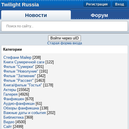
Twilight Russia
Регистрация
Вход
Новости
Форум
Войти через uID
Старая форма входа
Категории
Стефани Майер
[208]
Книги Сумеречной саги
[122]
Фильм "Сумерки"
[201]
Фильм "Новолуние"
[191]
Фильм "Затмение"
[342]
Фильм "Рассвет"
[1463]
Книга/фильм "Гостья"
[1178]
Актеры
[15562]
Галерея
[4926]
Фанфикшен
[670]
Аудио-фанфикшн
[61]
Обзоры фанфикшна
[138]
Важные даты и события
[202]
Библиотека
[369]
Видео
[4500]
Сайт
[2499]