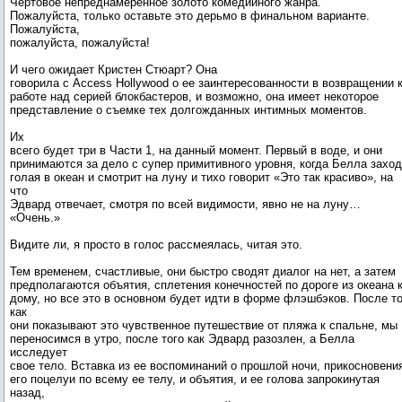
Чертовое непреднамеренное золото комедийного жанра.
Пожалуйста, только оставьте это дерьмо в финальном варианте.
Пожалуйста,
пожалуйста, пожалуйста!
И чего ожидает Кристен Стюарт? Она
говорила с Access Hollywood о ее заинтересованности в возвращении 
работе над серией блокбастеров, и возможно, она имеет некоторое
представление о съемке тех долгожданных интимных моментов.
Их
всего будет три в Части 1, на данный момент. Первый в воде, и они
принимаются за дело с супер примитивного уровня, когда Белла заход
голая в океан и смотрит на луну и тихо говорит «Это так красиво», на
что
Эдвард отвечает, смотря по всей видимости, явно не на луну…
«Очень.»
Видите ли, я просто в голос рассмеялась, читая это.
Тем временем, счастливые, они быстро сводят диалог на нет, а затем
предполагаются объятия, сплетения конечностей по дороге из океана 
дому, но все это в основном будет идти в форме флэшбэков. После то
как
они показывают это чувственное путешествие от пляжа к спальне, мы
переносимся в утро, после того как Эдвард разозлен, а Белла
исследует
свое тело. Вставка из ее воспоминаний о прошлой ночи, прикосновени
его поцелуи по всему ее телу, и объятия, и ее голова запрокинутая
назад,