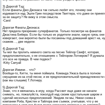
3) Дорогой Тэд:
Если фанаты Джо Джонаса так сильно любят его, почему они
издеваются над Эшли Грин посредством Твиттера, что даже он принял
за ее защиту? Не вижу в этом смысла.
-Carol
Дорогая Фанаты Джонаса:
Нет предела презрению суперфанатов. Только посмотри на фанатов
Джастина Бибера. Если бы только их родители знали, какую грязь они
извергают, они вероятно были бы посажены под домашний арест на, н
скажем…, две недели.
4) Дорогой Тэд:
Ты мог бы пролить немного света на песню Тейлор Свифт, которая,
предположительно, о ее отношениях с Тейлором Лотнером? Я думала
это все не правда. В чем подвох?
-Kitty Carryall
Дорогая Извини… что?
Вообще-то, Китти, ты меня поймала. Команда Ужаса была в полном
смущении из-за этой песни, и ее предположительной принадлежности 
(как мы слышим) Т.Лотнеру.
5) Дорогой Тэд:
Знаю, что я ввязалась в игру, когда Рассвет еще даже не начали
снимать, но, пожалуйста, поколдуй над своим хрустальным шаром и
сделай несколько предположений: Увидим ли мы, Никки снова в
компании Роба, Кристен и Тайлора вне съемок, учитывая, что у ее
персонажа в этот раз будет много экранного времени с их героями?