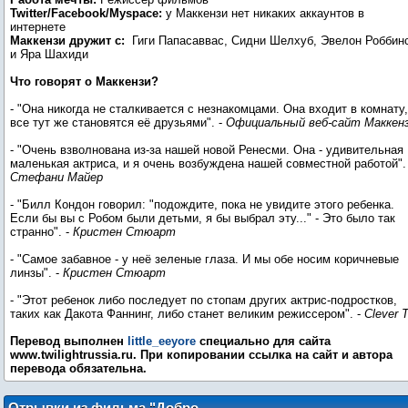
Twitter/Facebook/Myspace:
у Маккензи нет никаких аккаунтов в
интернете
Маккензи дружит с:
Гиги Папасаввас, Сидни Шелхуб, Эвелон Роббин
и Яра Шахиди
Что говорят о Маккензи?
- "Она никогда не сталкивается с незнакомцами. Она входит в комнату,
все тут же становятся её друзьями". -
Официальный веб-сайт Маккен
- "Очень взволнована из-за нашей новой Ренесми. Она - удивительная
маленькая актриса, и я очень возбуждена нашей совместной работой". 
Стефани Майер
- "Билл Кондон говорил: "подождите, пока не увидите этого ребенка.
Если бы вы с Робом были детьми, я бы выбрал эту..." - Это было так
странно". -
Кристен Стюарт
- "Самое забавное - у неё зеленые глаза. И мы обе носим коричневые
линзы". -
Кристен Стюарт
- "Этот ребенок либо последует по стопам других актрис-подростков,
таких как Дакота Фаннинг, либо станет великим режиссером". -
Clever 
Перевод выполнен
little_eeyore
специально для сайта
www.twilightrussia.ru. При копировании ссылка на сайт и автора
перевода обязательна.
Отрывки из фильма "Добро