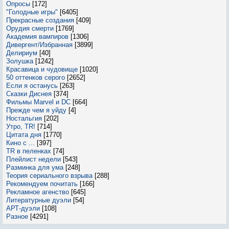
Опросы
[172]
"Голодные игры"
[6405]
Прекрасные создания
[409]
Орудия смерти
[1769]
Академия вампиров
[1306]
Дивергент/Избранная
[3899]
Делириум
[40]
Золушка
[1242]
Красавица и чудовище
[1020]
50 оттенков серого
[2652]
Если я останусь
[263]
Сказки Диснея
[374]
Фильмы Marvel и DC
[664]
Прежде чем я уйду
[4]
Ностальгия
[202]
Утро, TR!
[714]
Цитата дня
[1770]
Кино с ...
[397]
TR в пеленках
[74]
Плейлист недели
[543]
Разминка для ума
[248]
Теория сериального взрыва
[288]
Рекомендуем почитать
[166]
Рекламное агенство
[645]
Литературные дуэли
[54]
АРТ-дуэли
[108]
Разное
[4291]