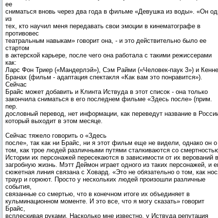
ее
сниматься вновь через два года в фильме «Девушка из воды». «Он од
из
тех, кто научил меня передавать свои эмоции в кинематографе в
противовес
театральным навыкам» говорит она, - и это действительно было ее
стартом
в актерской карьере, после чего она работала с такими режиссерами
как:
Ларс Фон Триер («Мандерлэй»), Сэм Райми («Человек-паук 3») и Кенн
Бранах (фильм - адаптация спектакля «Как вам это понравится»).
Сейчас
Брайс может добавить и Клинта Иствуда в этот список - она только
закончила сниматься в его последнем фильме «Здесь после» (прим.
пер.
дословный перевод, нет информации, как переведут название в России
который выходит в этом месяце.
Сейчас тяжело говорить о «Здесь
после», так как ни Брайс, ни я этот фильм еще не видели, однако он о
том, как трое людей различными путями сталкиваются со смертность
Истории их персонажей пересекаются в зависимости от их верований 
загробную жизнь. Мэтт Деймон играет одного из таких персонажей, и е
сюжетная линия связана с Ховард. «Это не обязательно о том, как нос
траур и горюют. Просто у нескольких людей произошли различные
события,
связанные со смертью, что в конечном итоге их объединяет в
кульминационном моменте. И это все, что я могу сказать» говорит
Брайс,
всплескивая руками. Насколько мне известно, у Иствуда репутация