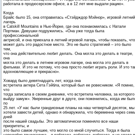
работала в продюсерском офисе, а в 12 лет мне выдали рацию».
Когда
Брайс было 15, она отправилась «Стэйдждор Мэйнор», игровой летний
лагерь
в Catskill Mountains в Нью-Йорке, где она познакомилась с Натали
Портман. Девушки подружились. «Она уже тогда была
профессиональной
актрисой, и она приехала в летний игровой лагерь, чтобы показать, что
может дать это радостное место. Это не было стратегией – это было
тем,
что она действительно любит делать. Она могла это делать в театре,
она
могла это делать в летнем игровом лагере, она могла это делать в
фильмах. И это не потому, что она просто любит играть роли. И это та
вдохновляющее и прекрасно».
Ховард было девятнадцать лет, когда она
встретила актера Сета Гэйбла, который был ее ровесником. «Я помню,
что
тогда записала в своем дневнике, что встретила человека, за которого
выйду замуж». Уверенные друг в друге, они поженились, когда им был
по
25 лет. «У нас были грандиозные планы на наш четвертый десяток, мы
хотели завести детей, однако я обнаружила, что беременна через сем
дней
после нашей свадьбы. Это автоматически поменяло все наши
приоритеты, и
это было самое лучшее, что могло со мной случиться. Тогда я была
наподобие трудоголика – я работала, работала, работала, и не спала 