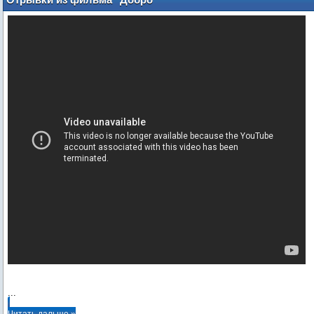
пожаловать к Райли" с Кристен Стюарт
...