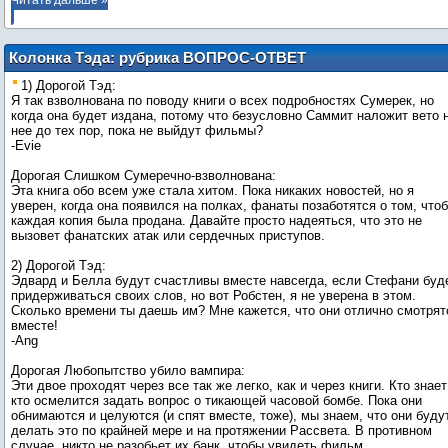
Читать дальше »
Колонка Тэда: рубрика ВОПРОС-ОТВЕТ
1) Дорогой Тэд:
Я так взволнована по поводу книги о всех подробностях Сумерек, но
когда она будет издана, потому что безусловно Саммит наложит вето 
нее до тех пор, пока не выйдут фильмы?
-Evie
Дорогая Слишком Сумеречно-взволнована:
Эта книга обо всем уже стала хитом. Пока никаких новостей, но я
уверен, когда она появился на полках, фанаты позаботятся о том, что
каждая копия была продана. Давайте просто надеяться, что это не
вызовет фанатских атак или сердечных приступов.
2) Дорогой Тэд:
Эдвард и Белла будут счастливы вместе навсегда, если Стефани буд
придерживаться своих слов, но вот Робстен, я не уверена в этом.
Сколько времени ты даешь им? Мне кажется, что они отлично смотрят
вместе!
-Ang
Дорогая Любопытство убило вампира:
Эти двое проходят через все так же легко, как и через книги. Кто знает
кто осмелится задать вопрос о тикающей часовой бомбе. Пока они
обнимаются и целуются (и спят вместе, тоже), мы знаем, что они буду
делать это по крайней мере и на протяжении Рассвета. В противном
случае, никто не разобьет их банк, чтобы увидеть фильм.