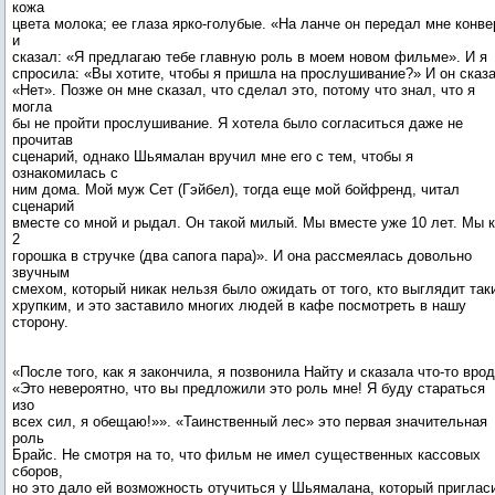
кожа
цвета молока; ее глаза ярко-голубые. «На ланче он передал мне конве
и
сказал: «Я предлагаю тебе главную роль в моем новом фильме». И я
спросила: «Вы хотите, чтобы я пришла на прослушивание?» И он сказа
«Нет». Позже он мне сказал, что сделал это, потому что знал, что я
могла
бы не пройти прослушивание. Я хотела было согласиться даже не
прочитав
сценарий, однако Шьямалан вручил мне его с тем, чтобы я
ознакомилась с
ним дома. Мой муж Сет (Гэйбел), тогда еще мой бойфренд, читал
сценарий
вместе со мной и рыдал. Он такой милый. Мы вместе уже 10 лет. Мы к
2
горошка в стручке (два сапога пара)». И она рассмеялась довольно
звучным
смехом, который никак нельзя было ожидать от того, кто выглядит так
хрупким, и это заставило многих людей в кафе посмотреть в нашу
«После того, как я закончила, я позвонила Найту и сказала что-то врод
«Это невероятно, что вы предложили это роль мне! Я буду стараться
изо
всех сил, я обещаю!»». «Таинственный лес» это первая значительная
роль
Брайс. Не смотря на то, что фильм не имел существенных кассовых
сборов,
но это дало ей возможность отучиться у Шьямалана, который приглас