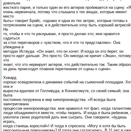
довольно
жесткого парня, и только один из его актеров пробивается на сцену. «Я
очень нервничала, потому что слышала о тех вещах, которые имеют
место
быть» говорит Брайс, «однако я одна из тех актрис, которые готовы к
потрясениям на сцене, и я действительно хочу быть хорошей актрисой
Не
то, чтобы я что то раскрываю, я просто делаю это; мне нравится
садиться
за стол переговоров с чувством, что я что то представляю». Она
убеждена в
методах Иствуда. «Он знает, что он хочет. И когда он это берет, он
просто идет дальше. Это просто. Он никогда не кричит «Экшн», потому
что
знает, что это нервирует актеров, что действительно так. Таким образо
за день происходит плавное перетекание от сцены к сцене».
Ховард
хорошо осведомлена о динамике событий на съемочной площадке. Хо
она и
выросла вдалеке от Голливуда, в Коннектикуте, со своей семьей, она
была
постоянно погружена в мир кинопроизводства. «Я всегда была
заинтригована
процессом кинопроизводства: мне нравился тот факт, когда талантлив
люди объединяются вместе, чтобы творить. И когда я была ребенком, 
умоляла своих родителей дать мне сыграть. Они говорили: «будешь
играть,
когда станешь взрослой»! И тогда я спросила: «Могу я хотя бы быть
персональным помощником»? И тогда они согласились. В 11 лет я уже