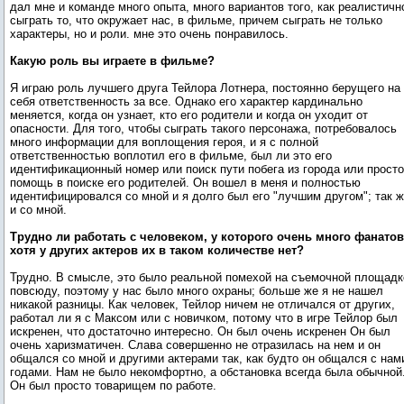
дал мне и команде много опыта, много вариантов того, как реалистичн
сыграть то, что окружает нас, в фильме, причем сыграть не только
характеры, но и роли. мне это очень понравилось.
Какую роль вы играете в фильме?
Я играю роль лучшего друга Тейлора Лотнера, постоянно берущего на
себя ответственность за все. Однако его характер кардинально
меняется, когда он узнает, кто его родители и когда он уходит от
опасности. Для того, чтобы сыграть такого персонажа, потребовалось
много информации для воплощения героя, и я с полной
ответственностью воплотил его в фильме, был ли это его
идентификационный номер или поиск пути побега из города или просто
помощь в поиске его родителей. Он вошел в меня и полностью
идентифицировался со мной и я долго был его "лучшим другом"; так 
и со мной.
Трудно ли работать с человеком, у которого очень много фанатов
хотя у других актеров их в таком количестве нет?
Трудно. В смысле, это было реальной помехой на съемочной площадк
повсюду, поэтому у нас было много охраны; больше же я не нашел
никакой разницы. Как человек, Тейлор ничем не отличался от других,
работал ли я с Максом или с новичком, потому что в игре Тейлор был
искренен, что достаточно интересно. Он был очень искренен Он был
очень харизматичен. Слава совершенно не отразилась на нем и он
общался со мной и другими актерами так, как будто он общался с нам
годами. Нам не было некомфортно, а обстановка всегда была обычной
Он был просто товарищем по работе.