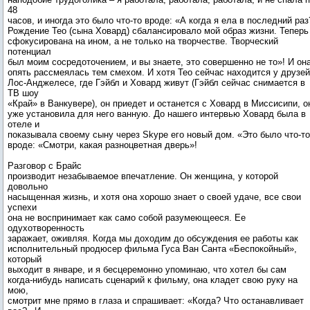
48
часов, и иногда это было что-то вроде: «А когда я ела в последний раз
Рождение Тео (сына Ховард) сбалансировало мой образ жизни. Теперь
сфокусирована на ином, а не только на творчестве. Творческий
потенциал
был моим сосредоточением, и вы знаете, это совершенно не то»! И он
опять рассмеялась тем смехом. И хотя Тео сейчас находится у друзей
Лос-Анджелесе, где Гэйбл и Ховард живут (Гэйбл сейчас снимается в
ТВ шоу
«Край» в Ванкувере), он приедет и останется с Ховард в Миссисипи, о
уже установила для него ванную. До нашего интервью Ховард была в
отеле и
показывала своему сыну через Skype его новый дом. «Это было что-то
вроде: «Смотри, какая разноцветная дверь»!
Разговор с Брайс
производит незабываемое впечатление. Он женщина, у которой
довольно
насыщенная жизнь, и хотя она хорошо знает о своей удаче, все свои
успехи
она не воспринимает как само собой разумеющееся. Ее
одухотворенность
заражает, оживляя. Когда мы доходим до обсуждения ее работы как
исполнительный продюсер фильма Гуса Ван Санта «Беспокойный»,
который
выходит в январе, и я бесцеремонно упоминаю, что хотел бы сам
когда-нибудь написать сценарий к фильму, она кладет свою руку на
мою,
смотрит мне прямо в глаза и спрашивает: «Когда? Что останавливает