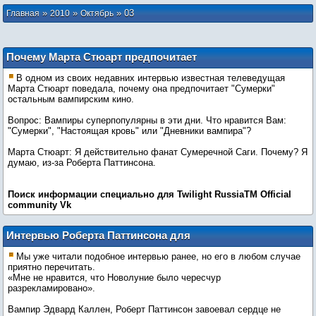
»
»
»
03
Главная
2010
Октябрь
Почему Марта Стюарт предпочитает
"Сумерки"?
В одном из своих недавних интервью известная телеведущая
Марта Стюарт поведала, почему она предпочитает "Сумерки"
остальным вампирским кино.
Вопрос: Вампиры суперпопулярны в эти дни. Что нравится Вам:
"Сумерки", "Настоящая кровь" или "Дневники вампира"?
Марта Стюарт: Я действительно фанат Сумеречной Саги. Почему? Я
думаю, из-за Роберта Паттинсона.
Поиск информации специально для Twilight RussiaTM Оfficial
community Vk
Интервью Роберта Паттинсона для
Dutch Eclipse Mag.
Мы уже читали подобное интервью ранее, но его в любом случае
приятно перечитать.
«Мне не нравится, что Новолуние было чересчур
разрекламировано».
Вампир Эдвард Каллен, Роберт Паттинсон завоевал сердце не