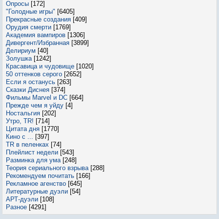
Опросы
[172]
"Голодные игры"
[6405]
Прекрасные создания
[409]
Орудия смерти
[1769]
Академия вампиров
[1306]
Дивергент/Избранная
[3899]
Делириум
[40]
Золушка
[1242]
Красавица и чудовище
[1020]
50 оттенков серого
[2652]
Если я останусь
[263]
Сказки Диснея
[374]
Фильмы Marvel и DC
[664]
Прежде чем я уйду
[4]
Ностальгия
[202]
Утро, TR!
[714]
Цитата дня
[1770]
Кино с ...
[397]
TR в пеленках
[74]
Плейлист недели
[543]
Разминка для ума
[248]
Теория сериального взрыва
[288]
Рекомендуем почитать
[166]
Рекламное агенство
[645]
Литературные дуэли
[54]
АРТ-дуэли
[108]
Разное
[4291]