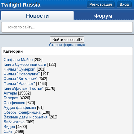
Twilight Russia
Регистрация
Вход
Новости
Форум
Войти через uID
Старая форма входа
Категории
Стефани Майер
[208]
Книги Сумеречной саги
[122]
Фильм "Сумерки"
[201]
Фильм "Новолуние"
[191]
Фильм "Затмение"
[342]
Фильм "Рассвет"
[1463]
Книга/фильм "Гостья"
[1178]
Актеры
[15562]
Галерея
[4926]
Фанфикшен
[670]
Аудио-фанфикшн
[61]
Обзоры фанфикшна
[138]
Важные даты и события
[202]
Библиотека
[369]
Видео
[4500]
Сайт
[2499]