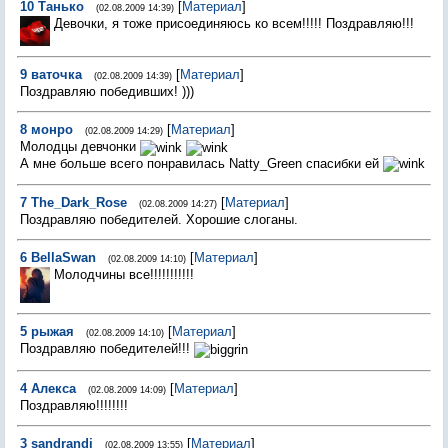
10
Танько
[
Материал
]
(02.08.2009 14:39)
Девочки, я тоже присоединяюсь ко всем!!!!! Поздравляю!!!
9
ваточка
[
Материал
]
(02.08.2009 14:39)
Поздравляю победивших! )))
8
монро
[
Материал
]
(02.08.2009 14:29)
Молодцы девчонки
А мне больше всего понравилась Natty_Green спасибки ей
7
The_Dark_Rose
[
Материал
]
(02.08.2009 14:27)
Поздравляю победителей. Хорошие слоганы.
6
BellaSwan
[
Материал
]
(02.08.2009 14:10)
Молодчины все!!!!!!!!!!!
5
рыжая
[
Материал
]
(02.08.2009 14:10)
Поздравляю победителей!!!
4
Алекса
[
Материал
]
(02.08.2009 14:09)
Поздравляю!!!!!!!!
3
sandrandi
[
Материал
]
(02.08.2009 13:55)