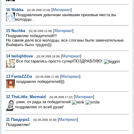
16
9Isbka
[
Материал
]
(02.08.2009 22:04)
Поздравления девочкам занявшим призовые места,вы
молодцы...
15
Nochka
[
Материал
]
(02.08.2009 21:08)
Поздравляю победителей!!!
На самом деле все молодцы, все слоганы были замечательные.
Выбирать было трудно)))
14
twilightlove
[
Материал
]
(02.08.2009 18:38)
Все постарались-просто супер!ПОЗДРАВЛЯЮ!
13
FantaZZZia
[
Материал
]
(02.08.2009 17:46)
поздравлю победителей)))
12
TheLittle_Mermaid
[
Материал
]
(02.08.2009 17:22)
уиии, оч рада за победителей
поздравляю от всей души!
11
Пандора1
[
Материал
]
(02.08.2009 16:39)
Поздравляю!