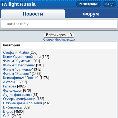
Twilight Russia
Регистрация
Вход
Новости
Форум
Войти через uID
Старая форма входа
Категории
Стефани Майер
[208]
Книги Сумеречной саги
[122]
Фильм "Сумерки"
[201]
Фильм "Новолуние"
[191]
Фильм "Затмение"
[342]
Фильм "Рассвет"
[1463]
Книга/фильм "Гостья"
[1178]
Актеры
[15562]
Галерея
[4926]
Фанфикшен
[670]
Аудио-фанфикшн
[61]
Обзоры фанфикшна
[138]
Важные даты и события
[202]
Библиотека
[369]
Видео
[4500]
Сайт
[2499]