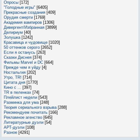
Опросы
[172]
"Голодные игры"
[6405]
Прекрасные создания
[409]
Орудия смерти
[1769]
Академия вампиров
[1306]
Дивергент/Избранная
[3899]
Делириум
[40]
Золушка
[1242]
Красавица и чудовище
[1020]
50 оттенков серого
[2652]
Если я останусь
[263]
Сказки Диснея
[374]
Фильмы Marvel и DC
[664]
Прежде чем я уйду
[4]
Ностальгия
[202]
Утро, TR!
[714]
Цитата дня
[1770]
Кино с ...
[397]
TR в пеленках
[74]
Плейлист недели
[543]
Разминка для ума
[248]
Теория сериального взрыва
[288]
Рекомендуем почитать
[166]
Рекламное агенство
[645]
Литературные дуэли
[54]
АРТ-дуэли
[108]
Разное
[4291]