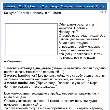
»
»
»
» Конкурс "Слоган к Новолунию". Итоги.
Главная
2009
Август
2
Конкурс "Слоган к Новолунию". Итоги.
13:16
Объявляем результаты
конкурса "Слоган к
Новолунию"!
Спасибо всем участникам! Все
работы достойны похвалы!
Было очень трудно
определить тройку лидеров,
судя по напряженному
процессу голосования. И тем
не менее, вот они, наши
победители!
1 место: Летающая_на_метле
("Даже их неземной любви суждено
пройти сквозь множество испытаний...")
2 место: bambin_ka
("Его попытка обмануть судьбу ради спасения
любимой обернется жестоким испытанием, ее болью...")
3 место: mariaklass
("Время-вода. Главное-не утонуть в море
боли, погружаясь все дальше...")
Все конкурсанты, вошедшие в тройку, отмечены призами, как и
было обещано.
Слоган участника, занявшго 1 место, в скором времени будет
помещен на шапку сайта.
За присвоением титула можно обратиться в ЛС к администратору