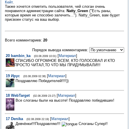
Кейт
.
Также хочется отметить пользователя, чей слоган очень
понравился администрации сайта:
Natty_Green
("Есть раны,
которые время не способно залечить..."). Natty_Green, вам будет
присвоен статус на ваш выбор.
Всего комментариев
:
20
Порядок вывода комментариев:
20
bambin_ka
[
Материал
]
(03.08.2009 10:01)
СПАСИБО ОГРОМНОЕ ВСЕМ, КТО ГОЛОСОВАЛ И КТО
ПРОСТО ЧИТАЛ,ТО ЧТО МЫ ПРИДУМЫВАЛИ!!!
19
Ирус
[
Материал
]
(03.08.2009 02:38)
Поздравляю Победителей!!!!))
18
WebTarget
[
Материал
]
(02.08.2009 23:27)
Все слоганы были на высоте! Поздравляю победивших!
17
Denika
[
Материал
]
(02.08.2009 22:19)
Девчёнки!!!Поздравляю!!!
Слоганы Супер!!