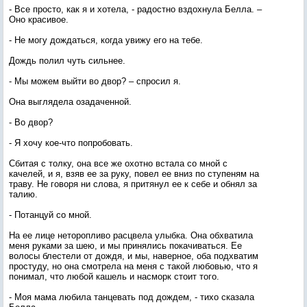
- Все просто, как я и хотела, - радостно вздохнула Белла. –
Оно красивое.
- Не могу дождаться, когда увижу его на тебе.
Дождь полил чуть сильнее.
- Мы можем выйти во двор? – спросил я.
Она выглядела озадаченной.
- Во двор?
- Я хочу кое-что попробовать.
Сбитая с толку, она все же охотно встала со мной с
качелей, и я, взяв ее за руку, повел ее вниз по ступеням на
траву. Не говоря ни слова, я притянул ее к себе и обнял за
талию.
- Потанцуй со мной.
На ее лице неторопливо расцвела улыбка. Она обхватила
меня руками за шею, и мы принялись покачиваться. Ее
волосы блестели от дождя, и мы, наверное, оба подхватим
простуду, но она смотрела на меня с такой любовью, что я
понимал, что любой кашель и насморк стоит того.
- Моя мама любила танцевать под дождем, - тихо сказала