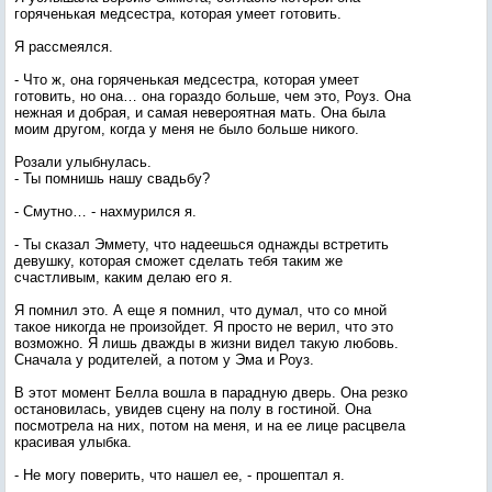
горяченькая медсестра, которая умеет готовить.
Я рассмеялся.
- Что ж, она горяченькая медсестра, которая умеет
готовить, но она… она гораздо больше, чем это, Роуз. Она
нежная и добрая, и самая невероятная мать. Она была
моим другом, когда у меня не было больше никого.
Розали улыбнулась.
- Ты помнишь нашу свадьбу?
- Смутно… - нахмурился я.
- Ты сказал Эммету, что надеешься однажды встретить
девушку, которая сможет сделать тебя таким же
счастливым, каким делаю его я.
Я помнил это. А еще я помнил, что думал, что со мной
такое никогда не произойдет. Я просто не верил, что это
возможно. Я лишь дважды в жизни видел такую любовь.
Сначала у родителей, а потом у Эма и Роуз.
В этот момент Белла вошла в парадную дверь. Она резко
остановилась, увидев сцену на полу в гостиной. Она
посмотрела на них, потом на меня, и на ее лице расцвела
красивая улыбка.
- Не могу поверить, что нашел ее, - прошептал я.