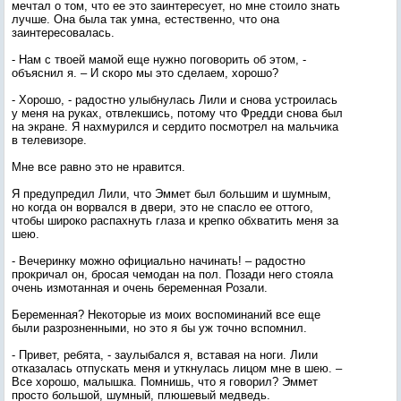
мечтал о том, что ее это заинтересует, но мне стоило знать
лучше. Она была так умна, естественно, что она
заинтересовалась.
- Нам с твоей мамой еще нужно поговорить об этом, -
объяснил я. – И скоро мы это сделаем, хорошо?
- Хорошо, - радостно улыбнулась Лили и снова устроилась
у меня на руках, отвлекшись, потому что Фредди снова был
на экране. Я нахмурился и сердито посмотрел на мальчика
в телевизоре.
Мне все равно это не нравится.
Я предупредил Лили, что Эммет был большим и шумным,
но когда он ворвался в двери, это не спасло ее оттого,
чтобы широко распахнуть глаза и крепко обхватить меня за
шею.
- Вечеринку можно официально начинать! – радостно
прокричал он, бросая чемодан на пол. Позади него стояла
очень измотанная и очень беременная Розали.
Беременная? Некоторые из моих воспоминаний все еще
были разрозненными, но это я бы уж точно вспомнил.
- Привет, ребята, - заулыбался я, вставая на ноги. Лили
отказалась отпускать меня и уткнулась лицом мне в шею. –
Все хорошо, малышка. Помнишь, что я говорил? Эммет
просто большой, шумный, плюшевый медведь.