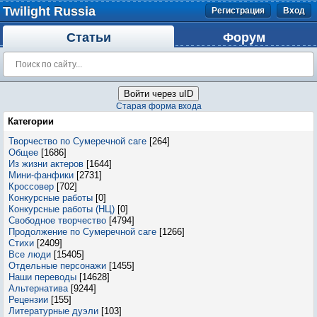
Twilight Russia
Регистрация
Вход
Статьи
Форум
Войти через uID
Старая форма входа
Категории
Творчество по Сумеречной саге
[264]
Общее
[1686]
Из жизни актеров
[1644]
Мини-фанфики
[2731]
Кроссовер
[702]
Конкурсные работы
[0]
Конкурсные работы (НЦ)
[0]
Свободное творчество
[4794]
Продолжение по Сумеречной саге
[1266]
Стихи
[2409]
Все люди
[15405]
Отдельные персонажи
[1455]
Наши переводы
[14628]
Альтернатива
[9244]
Рецензии
[155]
Литературные дуэли
[103]