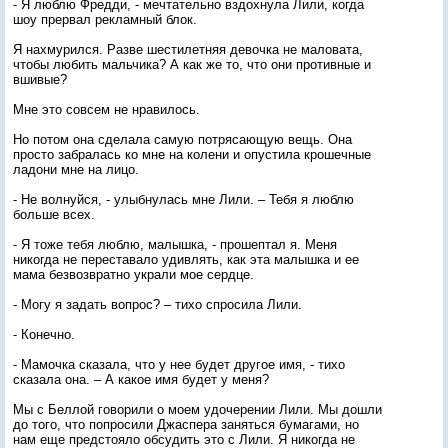
- Я люблю Фредди, - мечтательно вздохнула Лили, когда
шоу прервал рекламный блок.
Я нахмурился. Разве шестилетняя девочка не маловата,
чтобы любить мальчика? А как же то, что они противные и
вшивые?
Мне это совсем не нравилось.
Но потом она сделала самую потрясающую вещь. Она
просто забралась ко мне на колени и опустила крошечные
ладони мне на лицо.
- Не волнуйся, - улыбнулась мне Лили. – Тебя я люблю
больше всех.
- Я тоже тебя люблю, малышка, - прошептал я. Меня
никогда не переставало удивлять, как эта малышка и ее
мама безвозвратно украли мое сердце.
- Могу я задать вопрос? – тихо спросила Лили.
- Конечно.
- Мамочка сказала, что у нее будет другое имя, - тихо
сказала она. – А какое имя будет у меня?
Мы с Беллой говорили о моем удочерении Лили. Мы дошли
до того, что попросили Джаспера заняться бумагами, но
нам еще предстояло обсудить это с Лили. Я никогда не