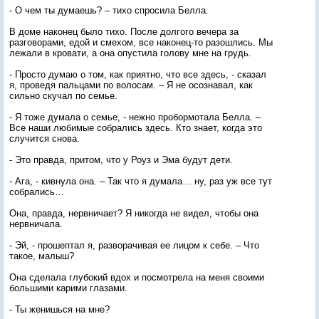
- О чем ты думаешь? – тихо спросила Белла.
В доме наконец было тихо. После долгого вечера за
разговорами, едой и смехом, все наконец-то разошлись. Мы
лежали в кровати, а она опустила голову мне на грудь.
- Просто думаю о том, как приятно, что все здесь, - сказал
я, проведя пальцами по волосам. – Я не осознавал, как
сильно скучал по семье.
- Я тоже думала о семье, - нежно пробормотала Белла. –
Все наши любимые собрались здесь. Кто знает, когда это
случится снова.
- Это правда, притом, что у Роуз и Эма будут дети.
- Ага, - кивнула она. – Так что я думала… ну, раз уж все тут
собрались…
Она, правда, нервничает? Я никогда не видел, чтобы она
нервничала.
- Эй, - прошептал я, разворачивая ее лицом к себе. – Что
такое, малыш?
Она сделала глубокий вдох и посмотрела на меня своими
большими карими глазами.
- Ты женишься на мне?