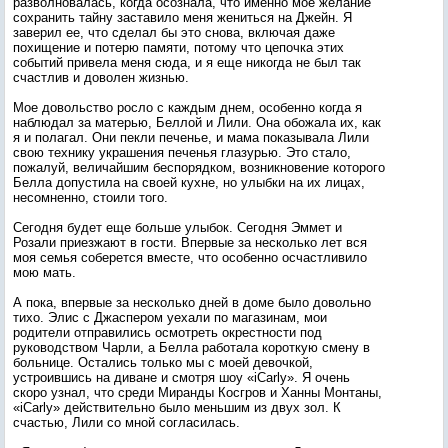
разволновалась, когда осознала, что именно мое желание
сохранить тайну заставило меня жениться на Джейн. Я
заверил ее, что сделал бы это снова, включая даже
похищение и потерю памяти, потому что цепочка этих
событий привела меня сюда, и я еще никогда не был так
счастлив и доволен жизнью.
Мое довольство росло с каждым днем, особенно когда я
наблюдал за матерью, Беллой и Лили. Она обожала их, как
я и полагал. Они пекли печенье, и мама показывала Лили
свою технику украшения печенья глазурью. Это стало,
пожалуй, величайшим беспорядком, возникновение которого
Белла допустила на своей кухне, но улыбки на их лицах,
несомненно, стоили того.
Сегодня будет еще больше улыбок. Сегодня Эммет и
Розали приезжают в гости. Впервые за несколько лет вся
моя семья соберется вместе, что особенно осчастливило
мою мать.
А пока, впервые за несколько дней в доме было довольно
тихо. Элис с Джаспером уехали по магазинам, мои
родители отправились осмотреть окрестности под
руководством Чарли, а Белла работала короткую смену в
больнице. Остались только мы с моей девочкой,
устроившись на диване и смотря шоу «iCarly». Я очень
скоро узнал, что среди Миранды Косгров и Ханны Монтаны,
«iCarly» действительно было меньшим из двух зол. К
счастью, Лили со мной согласилась.