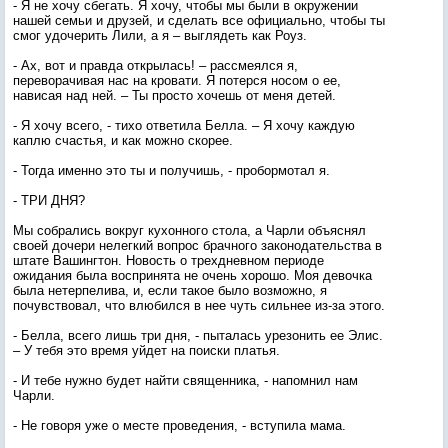
- Я не хочу сбегать. Я хочу, чтобы мы были в окружении
нашей семьи и друзей, и сделать все официально, чтобы ты
смог удочерить Лили, а я – выглядеть как Роуз.
- Ах, вот и правда открылась! – рассмеялся я,
переворачивая нас на кровати. Я потерся носом о ее,
нависая над ней. – Ты просто хочешь от меня детей.
- Я хочу всего, - тихо ответила Белла. – Я хочу каждую
каплю счастья, и как можно скорее.
- Тогда именно это ты и получишь, - пробормотал я.
- ТРИ ДНЯ?
Мы собрались вокруг кухонного стола, а Чарли объяснял
своей дочери нелегкий вопрос брачного законодательства в
штате Вашингтон. Новость о трехдневном периоде
ожидания была воспринята не очень хорошо. Моя девочка
была нетерпелива, и, если такое было возможно, я
почувствовал, что влюбился в нее чуть сильнее из-за этого.
- Белла, всего лишь три дня, - пыталась урезонить ее Элис.
– У тебя это время уйдет на поиски платья.
- И тебе нужно будет найти священника, - напомнил нам
Чарли.
- Не говоря уже о месте проведения, - вступила мама.