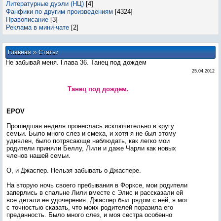
Литературные дуэли (НЦ)
[4]
Фанфики по другим произведениям
[4324]
Правописание
[3]
Реклама в мини-чате
[2]
»
Главная
Статьи
Не забывай меня. Глава 36. Танец под дождем
25.04.2012
Танец под дождем.
EPOV
Прошедшая неделя пронеслась исключительно в кругу
семьи. Было много слез и смеха, и хотя я не был этому
удивлен, было потрясающе наблюдать, как легко мои
родители приняли Беллу, Лили и даже Чарли как новых
членов нашей семьи.
О, и Джаспер. Нельзя забывать о Джаспере.
На вторую ночь своего пребывания в Форксе, мои родители
заперлись в спальне Лили вместе с Элис и рассказали ей
все детали ее удочерения. Джаспер был рядом с ней, я мог
с точностью сказать, что моих родителей поразила его
преданность. Было много слез, и моя сестра особенно