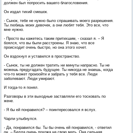
должен был попросить вашего благословения.
Он издал тихий смешок.
- Сынок, тебе не нужно было спрашивать моего разрешения.
Ты любишь моих девочек, а они любят тебя. Это все, что
мне нужно.
- Просто вы кажетесь таким притихшим, - сказал я. – Я
боялся, что вы были расстроены. Я знаю, что все
происходит очень быстро, но она этого хочет.
Он вздохнул и уставился в пространство.
- Сынок, ты не должен тратить ни минуты напрасно. Ты не
можешь предугадать будущее. Ты никогда не знаешь, когда
что-то может произойти и забрать у тебя все. Люди
заболевают. Люди умирают.
И тогда-то я понял.
Разговоры в эти выходные заставляли его тосковать по
жене.
- Я бы ей понравился? – поинтересовался я вслух.
Чарли улыбнулся.
- Да, понравился бы. Ты бы очень ей понравился, - ответил
он. – Белла очень похожа на свою мать. Она сильная,