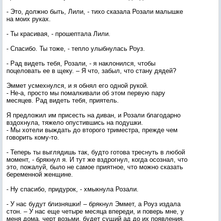
- Это, должно быть, Лили, - тихо сказала Розали малышке
на моих руках.
- Ты красивая, - прошептала Лили.
- Спасибо. Ты тоже, - тепло улыбнулась Роуз.
- Рад видеть тебя, Розали, - я наклонился, чтобы
поцеловать ее в щеку. – Я что, забыл, что стану дядей?
Эммет усмехнулся, и я обнял его одной рукой.
- Не-а, просто мы помалкивали об этом первую пару
месяцев. Рад видеть тебя, приятель.
Я предложил им присесть на диван, и Розали благодарно
вздохнула, тяжело опустившись на подушки.
- Мы хотели выждать до второго триместра, прежде чем
говорить кому-то.
- Теперь ты выглядишь так, будто готова треснуть в любой
момент, - брякнул я. И тут же вздрогнул, когда осознал, что
это, пожалуй, было не самое приятное, что можно сказать
беременной женщине.
- Ну спасибо, придурок, - хмыкнула Розали.
- У нас будут близняшки! – брякнул Эммет, а Роуз издала
стон. – У нас еще четыре месяца впереди, и поверь мне, у
меня дома, черт возьми, будет сущий ад до их появления.