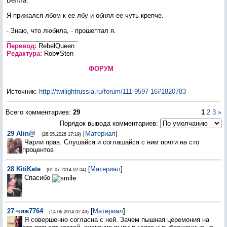
Белла.
Я прижался лбом к ее лбу и обнял ее чуть крепче.
- Знаю, что любила, - прошептал я.
____________________
Перевод:
RebelQueen
Редактура:
Rob♥Sten
ФОРУМ
Источник
:
http://twilightrussia.ru/forum/111-9597-16#1820783
Всего комментариев
:
29
1
2
3
»
Порядок вывода комментариев:
29
Alin@
[
Материал
]
(26.05.2026 17:19)
Чарли прав. Слушайся и соглашайся с ним почти на сто
процентов
28
KitiKate
[
Материал
]
(01.07.2014 02:04)
Спасибо
27
чиж7764
[
Материал
]
(14.06.2014 02:49)
Я совершенно согласна с ней. Зачем пышная церемония на