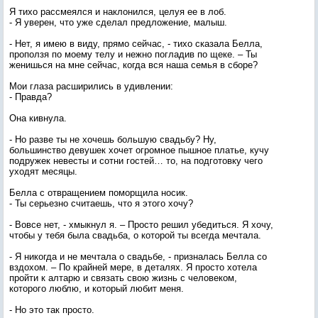
Я тихо рассмеялся и наклонился, целуя ее в лоб.
- Я уверен, что уже сделал предложение, малыш.
- Нет, я имею в виду, прямо сейчас, - тихо сказала Белла,
проползя по моему телу и нежно погладив по щеке. – Ты
женишься на мне сейчас, когда вся наша семья в сборе?
Мои глаза расширились в удивлении:
- Правда?
Она кивнула.
- Но разве ты не хочешь большую свадьбу? Ну,
большинство девушек хочет огромное пышное платье, кучу
подружек невесты и сотни гостей… то, на подготовку чего
уходят месяцы.
Белла с отвращением поморщила носик.
- Ты серьезно считаешь, что я этого хочу?
- Вовсе нет, - хмыкнул я. – Просто решил убедиться. Я хочу,
чтобы у тебя была свадьба, о которой ты всегда мечтала.
- Я никогда и не мечтала о свадьбе, - призналась Белла со
вздохом. – По крайней мере, в деталях. Я просто хотела
пройти к алтарю и связать свою жизнь с человеком,
которого люблю, и который любит меня.
- Но это так просто.