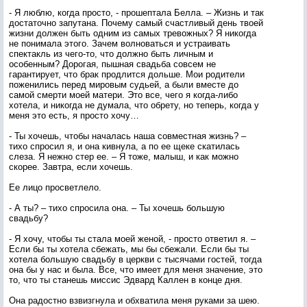
- Я люблю, когда просто, - прошептала Белла. – Жизнь и так
достаточно запутана. Почему самый счастливый день твоей
жизни должен быть одним из самых тревожных? Я никогда
не понимала этого. Зачем волноваться и устраивать
спектакль из чего-то, что должно быть личным и
особенным? Дорогая, пышная свадьба совсем не
гарантирует, что брак продлится дольше. Мои родители
поженились перед мировым судьей, а были вместе до
самой смерти моей матери. Это все, чего я когда-либо
хотела, и никогда не думала, что обрету, но теперь, когда у
меня это есть, я просто хочу…
- Ты хочешь, чтобы началась наша совместная жизнь? –
тихо спросил я, и она кивнула, а по ее щеке скатилась
слеза. Я нежно стер ее. – Я тоже, малыш, и как можно
скорее. Завтра, если хочешь.
Ее лицо просветлело.
- А ты? – тихо спросила она. – Ты хочешь большую
свадьбу?
- Я хочу, чтобы ты стала моей женой, - просто ответил я. –
Если бы ты хотела сбежать, мы бы сбежали. Если бы ты
хотела большую свадьбу в церкви с тысячами гостей, тогда
она бы у нас и была. Все, что имеет для меня значение, это
то, что ты станешь миссис Эдвард Каллен в конце дня.
Она радостно взвизгнула и обхватила меня руками за шею.