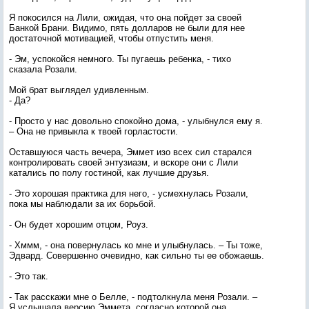
Я покосился на Лили, ожидая, что она пойдет за своей
Банкой Брани. Видимо, пять долларов не были для нее
достаточной мотивацией, чтобы отпустить меня.
- Эм, успокойся немного. Ты пугаешь ребенка, - тихо
сказала Розали.
Мой брат выглядел удивленным.
- Да?
- Просто у нас довольно спокойно дома, - улыбнулся ему я.
– Она не привыкла к твоей горластости.
Оставшуюся часть вечера, Эммет изо всех сил старался
контролировать своей энтузиазм, и вскоре они с Лили
катались по полу гостиной, как лучшие друзья.
- Это хорошая практика для него, - усмехнулась Розали,
пока мы наблюдали за их борьбой.
- Он будет хорошим отцом, Роуз.
- Хммм, - она повернулась ко мне и улыбнулась. – Ты тоже,
Эдвард. Совершенно очевидно, как сильно ты ее обожаешь.
- Это так.
- Так расскажи мне о Белле, - подтолкнула меня Розали. –
Я услышала версию Эммета, согласно которой она