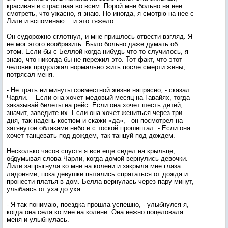
красивая и страстная во всем. Порой мне больно на нее
смотреть, что ужасно, я знаю. Но иногда, я смотрю на нее с
Лили и вспоминаю… и это тяжело.
Он судорожно сглотнул, и мне пришлось отвести взгляд. Я
не мог этого вообразить. Было больно даже думать об
этом. Если бы с Беллой когда-нибудь что-то случилось, я
знаю, что никогда бы не пережил это. Тот факт, что этот
человек продолжал нормально жить после смерти жены,
потрясал меня.
- Не трать ни минуты совместной жизни напрасно, - сказал
Чарли. – Если она хочет медовый месяц на Гавайях, тогда
заказывай билеты на рейс. Если она хочет шесть детей,
значит, заведите их. Если она хочет жениться через три
дня, так надень костюм и скажи «да», - он посмотрел на
затянутое облаками небо и с тоской прошептал: - Если она
хочет танцевать под дождем, так танцуй под дождем.
Несколько часов спустя я все еще сидел на крыльце,
обдумывая слова Чарли, когда домой вернулись девочки.
Лили запрыгнула ко мне на колени и закрыла мне глаза
ладонями, пока девушки пытались спрятаться от дождя и
пронести платья в дом. Белла вернулась через пару минут,
улыбаясь от уха до уха.
- Я так понимаю, поездка прошла успешно, - улыбнулся я,
когда она села ко мне на колени. Она нежно поцеловала
меня и улыбнулась.