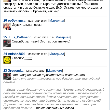
сто-пятьсот гостей, пускание пыли в глаза и выброшенные на
ветер деньги, если это не гарантия долгого счастья? Таинство,
свидетели и самые близкие люди. Всё. Остальное место должна
занимать любовь. Огромная, как мир.
26
робокашка
[
Материал
]
(12.04.2014 15:05)
Изумительная семья
25
Julia_Pattinson
[
Материал
]
(23.07.2013 01:22)
Спасибо за главу! Это так романтично)
24
Anisha3804
[
Материал
]
(13.05.2013 22:02)
Спасибо))))))))
23
Эгouсmka
[
Материал
]
(28.11.2012 21:52)
это наверно самая трогательная глава из всех
- Если она хочет танцевать под дождем, так танцуй под
дождем.
– Жизнь и так достаточно запутана. Почему самый счастливый
день твоей жизни должен быть одним из самых тревожных? Я
никогда не понимала этого. Зачем волноваться и устраивать
спектакль из чего-то, что должно быть личным и особенным?
Дорогая, пышная свадьба совсем не гарантирует, что брак
продлится дольше.
- такие правильные слова.