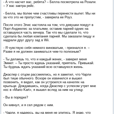
- А что насчет вас, ребята? – Белла посмотрела на Розали.
– У вас завтра рейс.
- Белла, мы более чем счастливы перенести вылет. Мы ни
за что это не пропустим, - заверила ее Роуз.
После этого Элис настояла на том, что девушки поедут в
Порт-Анджелес за платьями, оставив парней одних на
оставшуюся часть вечера. Так что мы сделали то, что
сделала бы любая компания парней. Мы заказали пиццу и
надрали друг другу зад в Wii.
- Я чувствую себя немного виноватым, - признался я. –
Разве я не должен заниматься чем-то полезным?
- Ты делаешь то, что и каждый жених, - заверил меня
Эммет. – Ты просто ждешь указаний, приятель. Привыкай.
Ты будешь ждать указаний всю оставшуюся жизнь.
Джаспер с отцом рассмеялись, но я заметил, что Чарли
был тише обычного. Вскоре он извинился и вышел
позвонить, я видел, как он устроился на качелях на
крыльце. Дождавшись, когда Джаспер с успехом утрет мне
нос в «Mario Kart», я вышел вслед за ним на улицу.
- Вы в порядке?
Он кивнул, и я сел рядом с ним.
- Чарли, я надеюсь, вы на меня не злитесь. Я знаю, что