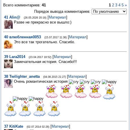
Всего комментариев
:
41
1
2
3
4
5
»
Порядок вывода комментариев:
41
Alin@
[
Материал
]
(26.05.2026 20:16)
Разве не прекрасно все вышло:)
40
влюбленная0053
[
Материал
]
(15.07.2017 11:36)
Это все так трогательно. Спасибо.
39
Lara2014
[
Материал
]
(23.04.2017 18:52)
Замечательная история. Спасибо!!!
38
Twilighter_anetta
[
Материал
]
(04.08.2015 21:27)
Очень романтическая история
37
KitiKate
[
Материал
]
(02.07.2014 02:26)