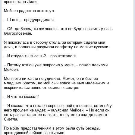
прошептала Лили.
Мейсен радостно хохотнул.
– Ш-ш-ш, - предупредила я.
– Ой, да брось, ты же знаешь, что он будет просить у папы
благословение.
Я покосилась в сторону стола, за которым сидела моя
дочь, в волнении разрывая салфетку на мелкие кусочки.
– И откуда ты знаешь? – прошептала я.
– Потому что он уже попросил у меня, – пожал плечами
Мейсен.
Меня это ни капли не удивило. Может, он и был ее
младшим братом, но мой сын вовсе не был маленьким и
покровительственно относился к сестре.
– И что ты сказал?
– Я сказал, что пока он хорошо к ней относится, со мной у
него проблем не будет, – объяснил Мейсен. – Но если он
хоть раз заставит ее плакать, я пну его в зад до самого
Сиэтла.
По моим представлениям в этом была суть беседы,
проходившей сейчас на крыльце.