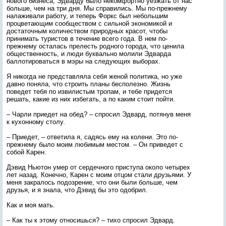
нового бизнеса, Эдварду было некомфортно уезжать от нас
больше, чем на три дня. Мы справились. Мы по-прежнему
налаживали работу, и теперь Форкс был небольшим
процветающим сообществом с сильной экономикой и
достаточным количеством природных красот, чтобы
принимать туристов в течение всего года. В нем по-
прежнему осталась прелесть родного города, что ценила
общественность, и люди буквально молили Эдварда
баллотироваться в мэры на следующих выборах.
Я никогда не представляла себя женой политика, но уже
давно поняла, что строить планы бесполезно. Жизнь
поведет тебя по извилистым тропам, и тебе придется
решать, какие из них избегать, а по каким стоит пойти.
– Чарли приедет на обед? – спросил Эдвард, потянув меня
к кухонному столу.
– Приедет, – ответила я, садясь ему на колени. Это по-
прежнему было моим любимым местом. – Он приведет с
собой Карен.
Дэвид Ньютон умер от сердечного приступа около четырех
лет назад. Конечно, Карен с моим отцом стали друзьями. У
меня закралось подозрение, что они были больше, чем
друзья, и я знала, что Дэвид бы это одобрил.
Как и моя мать.
– Как ты к этому относишься? – тихо спросил Эдвард.