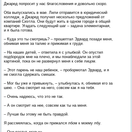
Джаред попросит у нас благословения и довольно скоро.
Оба выпускались в мае. Лили отправится в юридический
колледж, а Джаред получил несколько предложений от
компаний Сиэтла. Они будут жить в одном городе в общей
квартире. Угадать следующий шаг – задача элементарная,
и я была готова.
– Куда это ты смотришь? – прошептал Эдвард позади меня,
обнимая меня за талию и прижимая к груди.
– На наших детей, – ответила я с улыбкой. Он опустил
подбородок мне на плечо, и мы понаблюдали за этой
картиной, пока он не развернул меня к себе лицом.
– Этот парень не наш ребенок, – пробормотал Эдвард, и я
не смогла сдержать смешок.
– Мог бы уже и привыкнуть, – улыбнулась я, обнимая его за
шею. – Она смотрит на него, совсем как я на тебя.
– Очень надеюсь, что это не так.
– А он смотрит на нее, совсем как ты на меня.
– Лучше бы этому не быть правдой.
Я рассмеялась, когда он прижался лбом к моему лбу.
– Они растут, малыш.