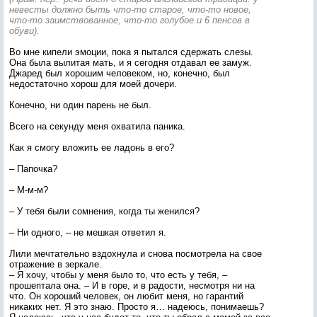
невесты должно быть что-то старое, что-то новое,
что-то заимствованное, что-то голубое и 6 пенсов в
обуви).
Во мне кипели эмоции, пока я пытался сдержать слезы.
Она была вылитая мать, и я сегодня отдавал ее замуж.
Джаред был хорошим человеком, но, конечно, был
недостаточно хорош для моей дочери.
Конечно, ни один парень не был.
Всего на секунду меня охватила паника.
Как я смогу вложить ее ладонь в его?
– Папочка?
– М-м-м?
– У тебя были сомнения, когда ты женился?
– Ни одного, – не мешкая ответил я.
Лили мечтательно вздохнула и снова посмотрела на свое
отражение в зеркале.
– Я хочу, чтобы у меня было то, что есть у тебя, –
прошептала она. – И в горе, и в радости, несмотря ни на
что. Он хороший человек, он любит меня, но гарантий
никаких нет. Я это знаю. Просто я… надеюсь, понимаешь?