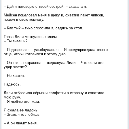
– Дай я поговорю с твоей сестрой, – сказала я.
Мейсен поцеловал меня в щеку и, схватив пакет чипсов,
пошел в свою комнату.
– Как ты? – тихо спросила я, садясь за стол.
Глаза Лили метнулись к моим.
– Ты знаешь?
– Подозреваю, – улыбнулась я. – Я предупреждала твоего
отца, чтобы готовился к этому дню.
– Он так… покраснел, – вздохнула Лили. – Что если его
удар хватит?
– Не хватит.
Надеюсь.
Лили отбросила обрывки салфетки в сторону и схватила
мою руку.
– Я люблю его, мам.
Я сжала ее ладонь.
– Знаю, что любишь.
– А он любит меня.