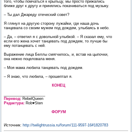
того, чтобы помчаться к крыльцу, мы просто прижались
ближе друг к другу и принялись покачиваться под музыку.
– Ты дал Джареду отеческий совет?
Я глянул на другую сторону лужайки, где наша дочь
танцевала со своим мужем под дождем, улыбаясь в небо.
– Да, – ответил я с довольной улыбкой. – Я сказал ему, что
если его жена хочет танцевать под дождем, то лучше бы
ему потанцевать с ней.
Выражение лица Беллы смягчилось, и, встав на цыпочки,
она нежно поцеловала меня.
– Моя мама любила танцевать под дождем.
– Я знаю, что любила, – прошептал я.
КОНЕЦ
____________________
Перевод:
RebelQueen
Редактура:
Rob♥Sten
ФОРУМ
Источник
:
http://twilightrussia.ru/forum/111-9597-16#1820783