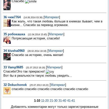
Спасибо
36
чиж7764
[
Материал
]
(14.06.2014 03:36)
Как жаль, что такая любовь больше в книжках бывает, чем в
жизни... Спасибо за перевод огромное.
35
робокашка
[
Материал
]
(12.04.2014 15:45)
Потрясающая история, спасибо!
34
klusha0960
[
Материал
]
(28.02.2014 18:18)
Спасибо за историю, очень милая!
33
Vamp9685
[
Материал
]
(31.07.2013 16:18)
Спасибо!Это так прекрасно!
Вот бы в реальности такую любовь увидить...
32
Dokuchonok
[
Материал
]
(25.07.2013 18:22)
спасибо спасибо спасибо спасибо спасибо спасибо
1-10
11-20
21-30
31-40
41-41
Добавлять комментарии могут только зарегистрированные