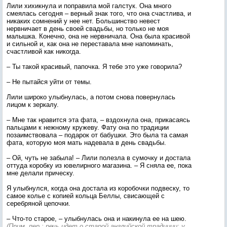
Лили хихикнула и поправила мой галстук. Она много
смеялась сегодня – верный знак того, что она счастлива, и
никаких сомнений у нее нет. Большинство невест
нервничает в день своей свадьбы, но только не моя
малышка. Конечно, она не нервничала. Она была красивой
и сильной и, как она не переставала мне напоминать,
счастливой как никогда.
– Ты такой красивый, папочка. Я тебе это уже говорила?
– Не пытайся уйти от темы.
Лили широко улыбнулась, а потом снова повернулась
лицом к зеркалу.
– Мне так нравится эта фата, – вздохнула она, прикасаясь
пальцами к нежному кружеву. Фату она по традиции
позаимствовала – подарок от бабушки. Это была та самая
фата, которую моя мать надевала в день свадьбы.
– Ой, чуть не забыла! – Лили полезла в сумочку и достала
оттуда коробку из ювелирного магазина. – Я сняла ее, пока
мне делали прическу.
Я улыбнулся, когда она достала из коробочки подвеску, то
самое колье с копией кольца Беллы, свисающей с
серебряной цепочки.
– Что-то старое, – улыбнулась она и накинула ее на шею.
(Прим. пер.: речь идет о старой английской традиции: у