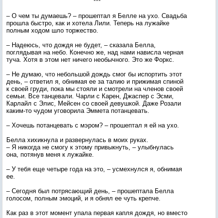
***
– О чем ты думаешь? – прошептал я Белле на ухо. Свадьба
прошла быстро, как и хотела Лили. Теперь на лужайке
полным ходом шло торжество.
– Надеюсь, что дождя не будет, – сказала Белла,
поглядывая на небо. Конечно же, над нами нависла черная
туча. Хотя в этом нет ничего необычного. Это же Форкс.
– Не думаю, что небольшой дождь смог бы испортить этот
день, – ответил я, обнимая ее за талию и прижимая спиной
к своей груди, пока мы стояли и смотрели на членов своей
семьи. Все танцевали. Чарли с Карен, Джаспер с Эсми,
Карлайл с Элис, Мейсен со своей девушкой. Даже Розали
каким-то чудом уговорила Эммета потанцевать.
– Хочешь потанцевать с мэром? – прошептал я ей на ухо.
Белла хихикнула и развернулась в моих руках.
– Я никогда не смогу к этому привыкнуть, – улыбнулась
она, потянув меня к лужайке.
– У тебя еще четыре года на это, – усмехнулся я, обнимая
ее.
– Сегодня был потрясающий день, – прошептала Белла
голосом, полным эмоций, и я обнял ее чуть крепче.
Как раз в этот момент упала первая капля дождя, но вместо