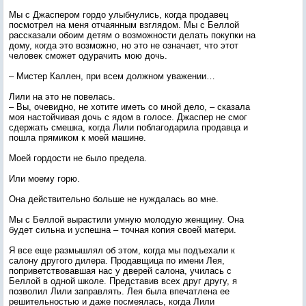
Мы с Джаспером гордо улыбнулись, когда продавец
посмотрел на меня отчаянным взглядом. Мы с Беллой
рассказали обоим детям о возможности делать покупки на
дому, когда это возможно, но это не означает, что этот
человек сможет одурачить мою дочь.
– Мистер Каллен, при всем должном уважении…
Лили на это не повелась.
– Вы, очевидно, не хотите иметь со мной дело, – сказала
моя настойчивая дочь с ядом в голосе. Джаспер не смог
сдержать смешка, когда Лили поблагодарила продавца и
пошла прямиком к моей машине.
Моей гордости не было предела.
Или моему горю.
Она действительно больше не нуждалась во мне.
Мы с Беллой вырастили умную молодую женщину. Она
будет сильна и успешна – точная копия своей матери.
Я все еще размышлял об этом, когда мы подъехали к
салону другого дилера. Продавщица по имени Лея,
поприветствовавшая нас у дверей салона, училась с
Беллой в одной школе. Представив всех друг другу, я
позволил Лили заправлять. Лея была впечатлена ее
решительностью и даже посмеялась, когда Лили