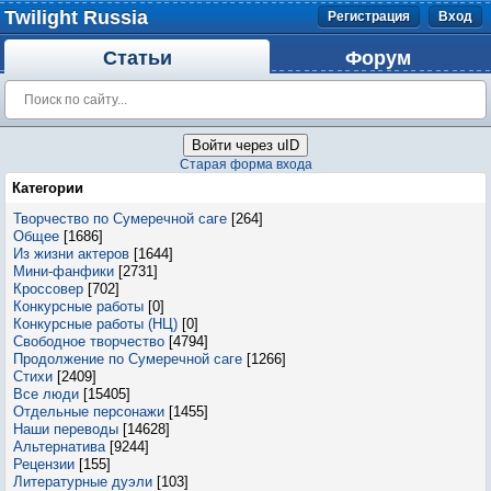
Twilight Russia
Регистрация
Вход
Статьи
Форум
Войти через uID
Старая форма входа
Категории
Творчество по Сумеречной саге
[264]
Общее
[1686]
Из жизни актеров
[1644]
Мини-фанфики
[2731]
Кроссовер
[702]
Конкурсные работы
[0]
Конкурсные работы (НЦ)
[0]
Свободное творчество
[4794]
Продолжение по Сумеречной саге
[1266]
Стихи
[2409]
Все люди
[15405]
Отдельные персонажи
[1455]
Наши переводы
[14628]
Альтернатива
[9244]
Рецензии
[155]
Литературные дуэли
[103]