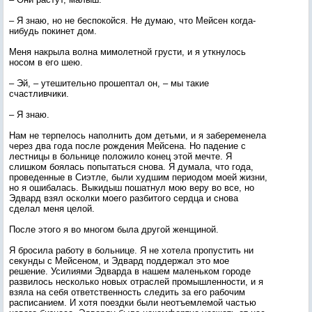
– Я знаю, но не беспокойся. Не думаю, что Мейсен когда-
нибудь покинет дом.
Меня накрыла волна мимолетной грусти, и я уткнулось
носом в его шею.
– Эй, – утешительно прошептал он, – мы такие
счастливчики.
– Я знаю.
Нам не терпелось наполнить дом детьми, и я забеременела
через два года после рождения Мейсена. Но падение с
лестницы в больнице положило конец этой мечте. Я
слишком боялась попытаться снова. Я думала, что года,
проведенные в Сиэтле, были худшим периодом моей жизни,
но я ошибалась. Выкидыш пошатнул мою веру во все, но
Эдвард взял осколки моего разбитого сердца и снова
сделал меня целой.
После этого я во многом была другой женщиной.
Я бросила работу в больнице. Я не хотела пропустить ни
секунды с Мейсеном, и Эдвард поддержал это мое
решение. Усилиями Эдварда в нашем маленьком городе
развилось несколько новых отраслей промышленности, и я
взяла на себя ответственность следить за его рабочим
расписанием. И хотя поездки были неотъемлемой частью