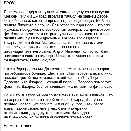
BPOV
Я не смогла сдержать улыбки, увидев сцену из окна кухни.
Мейсен, Лили и Джаред играли в тачбол на заднем дворе.
Потребовалось какое-то время, но, в конце концов, Мейсен
принял Джареда в семью. Для этого понадобилось немало
мужских посиделок по воскресным вечерам за просмотром
футбола и поеданием острых куриных крылышек, но теперь
парни были лучшими друзьями. Мейсен восхищался
Джаредом, и я была благодарна за то, что парень Лили,
казалось, положительно влиял на нашего
шестнадцатилетнего сына. А для Мейсена то, что тот был
полузащитником в команде «Ягуары» в Вашингтонском
Университете, было бонусом.
Чтобы Эдвард принял Джареда в семью, таких разговоров
потребовалось больше. Шесть лет Лили встречалась с ним,
приходя домой под комендантский час, чтобы убедить
Эдварда, что Джаред – хороший парень. Здорово помог тот
факт, что Джаред был отличником, магистром по финансам.
Но ничто из этого не имело для меня значения. Главное, что
он хорошо относился к моей дочери. Джаред был у нее
первым настоящим парнем, и любой, у кого были глаза,
видел, какие серьезные у них были намерения
относительно друг друга. Я готовила Эдварда к
неизбежному, но он даже обсуждать это не хотел.
Но мать-то знает…