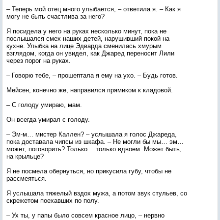
– Теперь мой отец много улыбается, – ответила я. – Как я
могу не быть счастлива за него?
Я посидела у него на руках несколько минут, пока не
послышался смех наших детей, нарушивший покой на
кухне. Улыбка на лице Эдварда сменилась хмурым
взглядом, когда он увидел, как Джаред переносит Лили
через порог на руках.
– Говорю тебе, – прошептала я ему на ухо. – Будь готов.
Мейсен, конечно же, направился прямиком к кладовой.
– С голоду умираю, мам.
Он всегда умирал с голоду.
– Эм-м… мистер Каллен? – услышала я голос Джареда,
пока доставала чипсы из шкафа. – Не могли бы мы… эм…
может, поговорить? Только… только вдвоем. Может быть,
на крыльце?
Я не посмела обернуться, но прикусила губу, чтобы не
рассмеяться.
Я услышала тяжелый вздох мужа, а потом звук стульев, со
скрежетом поехавших по полу.
– Ух ты, у папы было совсем красное лицо, – нервно