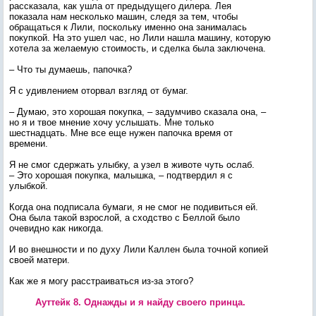
рассказала, как ушла от предыдущего дилера. Лея
показала нам несколько машин, следя за тем, чтобы
обращаться к Лили, поскольку именно она занималась
покупкой. На это ушел час, но Лили нашла машину, которую
хотела за желаемую стоимость, и сделка была заключена.
– Что ты думаешь, папочка?
Я с удивлением оторвал взгляд от бумаг.
– Думаю, это хорошая покупка, – задумчиво сказала она, –
но я и твое мнение хочу услышать. Мне только
шестнадцать. Мне все еще нужен папочка время от
времени.
Я не смог сдержать улыбку, а узел в животе чуть ослаб.
– Это хорошая покупка, малышка, – подтвердил я с
улыбкой.
Когда она подписала бумаги, я не смог не подивиться ей.
Она была такой взрослой, а сходство с Беллой было
очевидно как никогда.
И во внешности и по духу Лили Каллен была точной копией
своей матери.
Как же я могу расстраиваться из-за этого?
Ауттейк 8. Однажды и я найду своего принца.