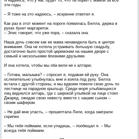
Я надеюсь, что у нас будет то, что ты обрел с мамой за все
эти годы.
– Я тоже на это надеюсь, – искренне ответил я.
Как раз в этот момент на пороге появилась Белла, держа в
руках букет маргариток.
– Элис говорит, что уже пора, – сказала она.
Наша дочь совсем как ее мама ненавидела быть в центре
внимания. Она не хотела устраивать большую свадьбу,
достаточно было простой церемонии на нашем дворе с
семьей и несколькими близкими друзьями.
И она хотела, чтобы мы оба вели ее к алтарю.
– Готова, малышка? – спросил я, подавая ей руку. Она
ослепительно улыбнулась мне и взяла под руку. Белла
встала с другой стороны, и мы вдвоем повели свою дочь по
лестнице на парадное крыльцо. Среди моря улыбающихся
лиц виднелся алтарь, где с широкой улыбкой на лице стоял
Джаред, ожидая свою невесту вместе с нашим сыном –
своим шафером.
– Не дай мне упасть, – прошептала Лили, когда заиграли
скрипки.
– Мы тебя поймаем, если упадешь, – пообещал я. – Мы
всегда тебя поймаем.