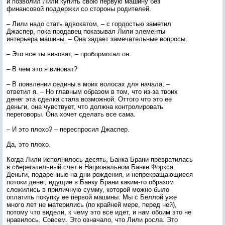
и позволил Лили купить свою первую машину без
финансовой поддержки со стороны родителей.
– Лили надо стать адвокатом, – с гордостью заметил
Джаспер, пока продавец показывал Лили элементы
интерьера машины. – Она задает замечательные вопросы.
– Это все ты виноват, – пробормотал он.
– В чем это я виноват?
– В появлении седины в моих волосах для начала, –
ответил я. – Но главным образом в том, что из-за твоих
денег эта сделка стала возможной. Оттого что это ее
деньги, она чувствует, что должна контролировать
переговоры. Она хочет сделать все сама.
– И это плохо? – переспросил Джаспер.
Да, это плохо.
Когда Лили исполнилось десять, Банка Брани превратилась
в сберегательный счет в Национальном Банке Форкса.
Деньги, подаренные на дни рождения, и непрекращающиеся
потоки денег, идущие в Банку Брани каким-то образом
сложились в приличную сумму, которой можно было
оплатить покупку ее первой машины. Мы с Беллой уже
много лет не матерились (по крайней мере, перед ней),
потому что видели, к чему это все идет, и нам обоим это не
нравилось. Совсем. Это означало, что Лили росла. Это