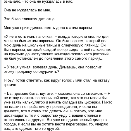
означало, что она не нуждалась в нас.
Она не нуждалась во мне.
Это было слишком для отца.
Мне уже приходилось иметь дело с этим парнем.
«У него есть имя, папочка», – всегда говорила она, но для
меня он был «этим парнем». Он был парнем, который вел
мою дочь на школьные танцы в следующую пятницу. Он
был парнем, который каждый вечер сидел с ней на качелях
на крыльце до наступления комендантского часа (который
не был установлен до появления этого самого парня)…
– У тебя умная, волевая дочь. Думаешь, она позволит
этому продавцу ее одурачить?
Я был готов ответить, как вдруг голос Лили стал на октаву
громче.
– Вы, должно быть, шутите, – сказала она со смешком. – Я
не стану платить по розничной цене, так что вы могли бы
уже взять калькулятор и начать складывать циферки. Никто
не платит по прайс-листу производителя, и если вы
думаете, что я стану это делать лишь потому, что мне
шестнадцать, то я с радостью уйду с вашей стоянки и
отправлюсь на другую. Вы уже не единственный дилер в
городе, и если вы не хотите вести переговоры, то, уверяю
вас, это сделает кто-то другой.