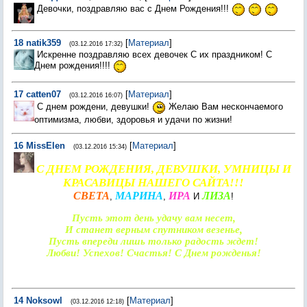
Девочки, поздравляю вас с Днем Рождения!!!
18
natik359
[
Материал
]
(03.12.2016 17:32)
Искренне поздравляю всех девочек С их праздником! С
Днем рождения!!!!
17
catten07
[
Материал
]
(03.12.2016 16:07)
С днем рождени, девушки!
Желаю Вам нескончаемого
оптимизма, любви, здоровья и удачи по жизни!
16
MissElen
[
Материал
]
(03.12.2016 15:34)
С ДНЕМ РОЖДЕНИЯ, ДЕВУШКИ, УМНИЦЫ И
КРАСАВИЦЫ НАШЕГО САЙТА!!!
СВЕТА
МАРИНА
ИРА
ЛИЗА
,
,
И
!
Пусть этот день удачу вам несет,
И станет верным спутником везенье,
Пусть впереди лишь только радость ждет!
Любви! Успехов! Счастья! С Днем рожденья!
14
Noksowl
[
Материал
]
(03.12.2016 12:18)