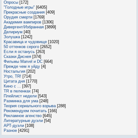
Опросы
[172]
"Голодные игры"
[6405]
Прекрасные создания
[409]
Орудия смерти
[1769]
Академия вампиров
[1306]
Дивергент/Избранная
[3899]
Делириум
[40]
Золушка
[1242]
Красавица и чудовище
[1020]
50 оттенков серого
[2652]
Если я останусь
[263]
Сказки Диснея
[374]
Фильмы Marvel и DC
[664]
Прежде чем я уйду
[4]
Ностальгия
[202]
Утро, TR!
[714]
Цитата дня
[1770]
Кино с ...
[397]
TR в пеленках
[74]
Плейлист недели
[543]
Разминка для ума
[248]
Теория сериального взрыва
[288]
Рекомендуем почитать
[166]
Рекламное агенство
[645]
Литературные дуэли
[54]
АРТ-дуэли
[108]
Разное
[4291]