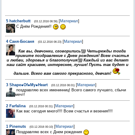
5
hatcherbutt
[
Материал
]
(03.12.2016 06:56)
С Днём Рождения!!
4
Саня-Босаня
[
Материал
]
(03.12.2016 06:23)
Как вы, девчонки, сговорились!))) Четырежды тогда
примите поздравление с Днем рождения! Всем счастья
и любви, здоровья и благополучия!))) Каждый из вас делает
наш сайт красивее, интереснее, лучше! Пусть так будет и
дальше. Всего вам самого прекрасного, девчат!
3
Shape●Of●My●Heart
[
Материал
]
(03.12.2016 06:01)
поздравляю всех именинниц! Всего самого лучшего, сбычи
мечт!
2
Farfalina
[
Материал
]
(03.12.2016 00:31)
Как вас сегодня много!!!! Всем счастья и везения!!!!
1
Pinenuts
[
Материал
]
(03.12.2016 00:10)
Поздравляю всех с Днем рождения