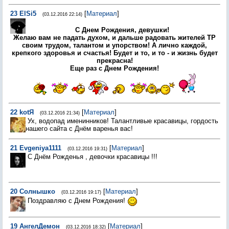
23
ElSi5
[
Материал
]
(03.12.2016 22:14)
С Днем Рождения, девушки!
Желаю вам не падать духом, и дальше радовать жителей ТР
своим трудом, талантом и упорством! А лично каждой,
крепкого здоровья и счастья! Будет и то, и то - и жизнь будет
прекрасна!
Еще раз с Днем Рождения!
22
kotЯ
[
Материал
]
(03.12.2016 21:34)
Ух, водопад именинников! Талантливые красавицы, гордость
нашего сайта с Днём варенья вас!
21
Evgeniya1111
[
Материал
]
(03.12.2016 19:31)
С Днём Рожденья , девочки красавицы !!!
20
Солнышко
[
Материал
]
(03.12.2016 19:17)
Поздравляю с Днем Рождения!
19
АнгелДемон
[
Материал
]
(03.12.2016 18:32)