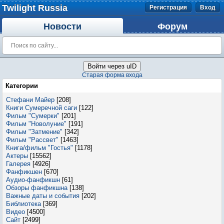
Twilight Russia
Регистрация
Вход
Новости
Форум
Войти через uID
Старая форма входа
Категории
Стефани Майер
[208]
Книги Сумеречной саги
[122]
Фильм "Сумерки"
[201]
Фильм "Новолуние"
[191]
Фильм "Затмение"
[342]
Фильм "Рассвет"
[1463]
Книга/фильм "Гостья"
[1178]
Актеры
[15562]
Галерея
[4926]
Фанфикшен
[670]
Аудио-фанфикшн
[61]
Обзоры фанфикшна
[138]
Важные даты и события
[202]
Библиотека
[369]
Видео
[4500]
Сайт
[2499]