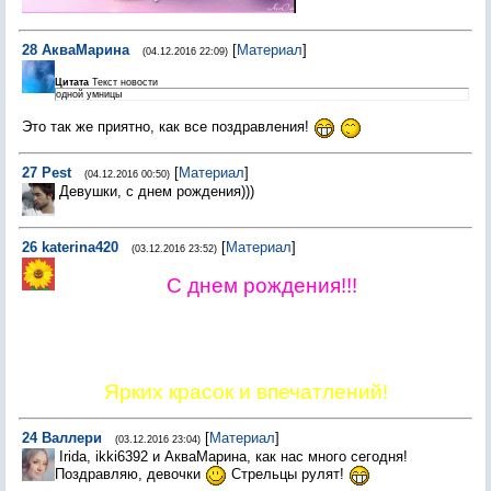
28
АкваМарина
[
Материал
]
(04.12.2016 22:09)
Цитата
Текст новости
одной умницы
Это так же приятно, как все поздравления!
27
Pest
[
Материал
]
(04.12.2016 00:50)
Девушки, с днем рождения)))
26
katerina420
[
Материал
]
(03.12.2016 23:52)
С днем рождения!!!
Ярких красок и впечатлений!
24
Валлери
[
Материал
]
(03.12.2016 23:04)
Irida, ikki6392 и АкваМарина, как нас много сегодня!
Поздравляю, девочки
Стрельцы рулят!