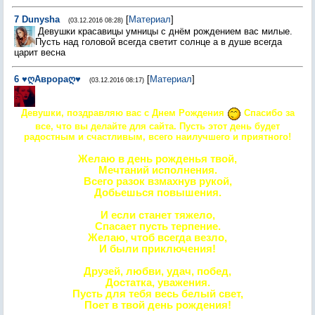
7
Dunysha
[
Материал
]
(03.12.2016 08:28)
Девушки красавицы умницы с днём рождением вас милые.
Пусть над головой всегда светит солнце а в душе всегда
царит весна
6
♥ღАврораღ♥
[
Материал
]
(03.12.2016 08:17)
Девушки, поздравляю вас с Днем Рождения
Спасибо за
все, что вы делайте для сайта. Пусть этот день будет
радостным и счастливым, всего наилучшего и приятного!
Желаю в день рожденья твой,
Мечтаний исполнения.
Всего разок взмахнув рукой,
Добьешься повышения.
И если станет тяжело,
Спасает пусть терпение.
Желаю, чтоб всегда везло,
И были приключения!
Друзей, любви, удач, побед,
Достатка, уважения.
Пусть для тебя весь белый свет,
Поет в твой день рождения!