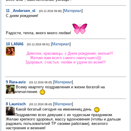
11
_Andersen_sl
[
Материал
]
(03.12.2016 09:46)
С днем рождения!
Радости, тепла, много много любви!
10
LANA6
[
Материал
]
(03.12.2016 09:01)
Девочки, красавицы, с Днем рождения, милые!!!
Желаю вам всего самого наилучшего)))
Здоровья, счастья, любви и удачи во всем!!!
9
Rara-avis
[
Материал
]
(03.12.2016 08:45)
Всему квартету поздравления и жизни богатой на
впечатления.
8
Launisch
[
Материал
]
(03.12.2016 08:43)
Какой богатый сегодня на именинниц день.
Поздравляю всех девушек с их чудесным праздником.
Желаю крепкого здоровья, массу вдохновения (чтобы и дальше
радовать пользователей ТР своими работами), веселого
настроения и везения!