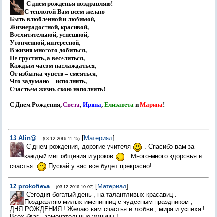
С днем рожденья поздравляю!
С теплотой Вам всем желаю
Быть влюбленной и любимой,
Жизнерадостной, красивой,
Восхитительной, успешной,
Утонченной, интересной,
В жизни многого добиться,
Не грустить, а веселиться,
Каждым часом наслаждаться,
От избытка чувств – смеяться,
Что задумано – исполнить,
Счастьем жизнь свою наполнить!
С Днем Рождения,
Света
,
Ирина
,
Елизавета
и
Марина
!
13
Alin@
[
Материал
]
(03.12.2016 11:15)
С днем рождения, дорогие учителя
. Спасибо вам за
каждый миг общения и уроков
. Много-много здоровья и
счастья.
Пускай у вас все будет прекрасно!
12
prokofieva
[
Материал
]
(03.12.2016 10:07)
Сегодня богатый день , на талантливых красавиц .
Поздравляю милых именинниц с чудесным праздником ,
ДНЯ РОЖДЕНИЯ ! Желаю вам счастья и любви , мира и успеха !
Всех благ , замечательные умницы !