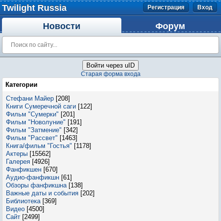
Twilight Russia
Регистрация
Вход
Новости
Форум
Войти через uID
Старая форма входа
Категории
Стефани Майер
[208]
Книги Сумеречной саги
[122]
Фильм "Сумерки"
[201]
Фильм "Новолуние"
[191]
Фильм "Затмение"
[342]
Фильм "Рассвет"
[1463]
Книга/фильм "Гостья"
[1178]
Актеры
[15562]
Галерея
[4926]
Фанфикшен
[670]
Аудио-фанфикшн
[61]
Обзоры фанфикшна
[138]
Важные даты и события
[202]
Библиотека
[369]
Видео
[4500]
Сайт
[2499]