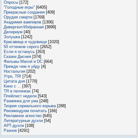
Опросы
[172]
"Голодные игры"
[6405]
Прекрасные создания
[409]
Орудия смерти
[1769]
Академия вампиров
[1306]
Дивергент/Избранная
[3899]
Делириум
[40]
Золушка
[1242]
Красавица и чудовище
[1020]
50 оттенков серого
[2652]
Если я останусь
[263]
Сказки Диснея
[374]
Фильмы Marvel и DC
[664]
Прежде чем я уйду
[4]
Ностальгия
[202]
Утро, TR!
[714]
Цитата дня
[1770]
Кино с ...
[397]
TR в пеленках
[74]
Плейлист недели
[543]
Разминка для ума
[248]
Теория сериального взрыва
[288]
Рекомендуем почитать
[166]
Рекламное агенство
[645]
Литературные дуэли
[54]
АРТ-дуэли
[108]
Разное
[4291]