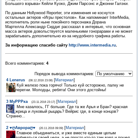
Большого взрыва» Кейли Куоко, Джим Парсонс и Джонни Галэки.
По данным Hollywood Reporter, эти изменения не коснутся
остальных актеров «Игры престолов». Как напоминает
InterMedia,
исполнитель роли ныне покойного персонажа Дорана
Мартелла
Александр Сиддиг рассказал в интервью, что основная
масса актеров довольствуется маленькими гонорарами и не может
зарабатывать дополнительно из-за неудобного графика работы.
За информацию спасибо сайту
http://www.intermedia.ru
.
Всего комментариев
:
4
Порядок вывода комментариев:
4
Lenerus
[
Материал
]
(08.12.2016 23:08)
Куй железо пока горячо! Только куй осторожно, палку не
перегни. Молодцы, ребята! Они этого достойны!
3
МуРРРка
[
Материал
]
(23.11.2016 23:17)
Мне казалось, ГГ больше. Где та же Арья и Бран? красная
жрица и луковый рыцарь? Вейрис где, в конце концов?
Странно...
2
♥ღАврораღ♥
[
Материал
]
(20.11.2016 09:09)
Главное объединиться, и уже вместе единым целым
добиваться своей цели, а не просто кто-то там взял и пошел