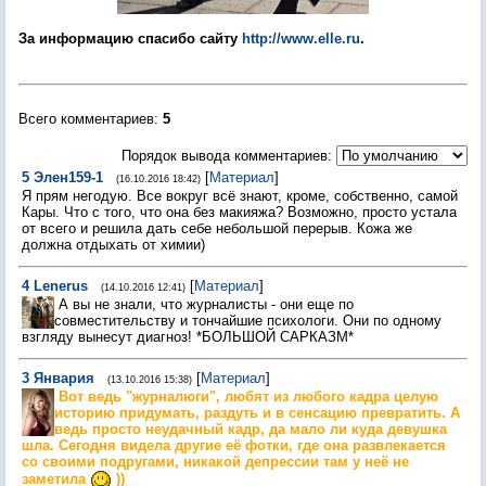
За информацию спасибо сайту
http://www.elle.ru
.
Всего комментариев
:
5
Порядок вывода комментариев:
5
Элен159-1
[
Материал
]
(16.10.2016 18:42)
Я прям негодую. Все вокруг всё знают, кроме, собственно, самой
Кары. Что с того, что она без макияжа? Возможно, просто устала
от всего и решила дать себе небольшой перерыв. Кожа же
должна отдыхать от химии)
4
Lenerus
[
Материал
]
(14.10.2016 12:41)
А вы не знали, что журналисты - они еще по
совместительству и тончайшие психологи. Они по одному
взгляду вынесут диагноз! *БОЛЬШОЙ САРКАЗМ*
3
Январия
[
Материал
]
(13.10.2016 15:38)
Вот ведь "журналюги", любят из любого кадра целую
историю придумать, раздуть и в сенсацию превратить. А
ведь просто неудачный кадр, да мало ли куда девушка
шла. Сегодня видела другие её фотки, где она развлекается
со своими подругами, никакой депрессии там у неё не
заметила
))