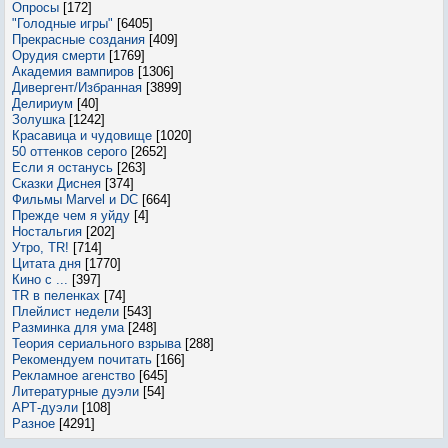
Опросы
[172]
"Голодные игры"
[6405]
Прекрасные создания
[409]
Орудия смерти
[1769]
Академия вампиров
[1306]
Дивергент/Избранная
[3899]
Делириум
[40]
Золушка
[1242]
Красавица и чудовище
[1020]
50 оттенков серого
[2652]
Если я останусь
[263]
Сказки Диснея
[374]
Фильмы Marvel и DC
[664]
Прежде чем я уйду
[4]
Ностальгия
[202]
Утро, TR!
[714]
Цитата дня
[1770]
Кино с ...
[397]
TR в пеленках
[74]
Плейлист недели
[543]
Разминка для ума
[248]
Теория сериального взрыва
[288]
Рекомендуем почитать
[166]
Рекламное агенство
[645]
Литературные дуэли
[54]
АРТ-дуэли
[108]
Разное
[4291]