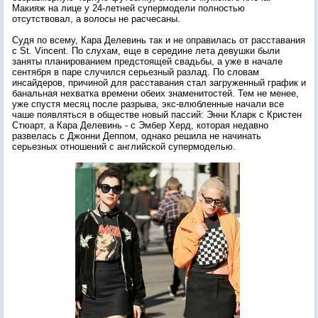
Макияж на лице у 24-летней супермодели полностью
отсутствовал, а волосы не расчесаны.
Судя по всему, Кара Делевинь так и не оправилась от расставания
с St. Vincent. По слухам, еще в середине лета девушки были
заняты планированием предстоящей свадьбы, а уже в начале
сентября в паре случился серьезный разлад. По словам
инсайдеров, причиной
для расставания стал загруженный график и
банальная нехватка времени обеих знаменитостей. Тем не менее,
уже спустя месяц после разрыва, экс-влюбленные начали все
чаше появляться в обществе новый пассий: Энни Кларк с Кристен
Стюарт, а Кара Делевинь - с Эмбер Херд, которая недавно
развелась с Джонни Деппом, однако решила не начинать
серьезных отношений с английской супермоделью.