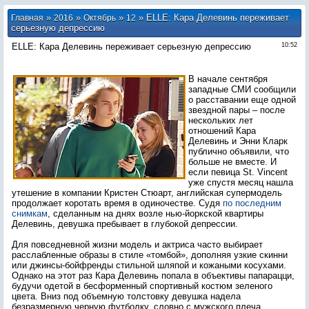
»
»
»
» ELLE: Кара Делевинь переживает
Главная
2016
Октябрь
12
серьезную депрессию
ELLE: Кара Делевинь переживает серьезную депрессию
10:52
В начале сентября
западные СМИ сообщили
о расставании еще одной
звездной пары – после
нескольких лет
отношений Кара
Делевинь и Энни Кларк
публично объявили, что
больше не вместе. И
если певица St. Vincent
уже спустя месяц нашла
утешение в компании Кристен Стюарт, английская супермодель
продолжает коротать время в одиночестве. Судя
по последним
снимкам
, сделанным на днях возле нью-йоркской квартиры
Делевинь, девушка пребывает в глубокой депрессии.
Для повседневной жизни модель и актриса часто выбирает
расслабленные образы в стиле «томбой», дополняя узкие скинни
или джинсы-бойфренды стильной шляпой и кожаными косухами.
Однако на этот раз Кара Делевинь попала в объективы папарацци,
будучи одетой в бесформенный спортивный костюм зеленого
цвета. Вниз под объемную толстовку девушка надела
безразмерную черную футболку, словно с мужского плеча.