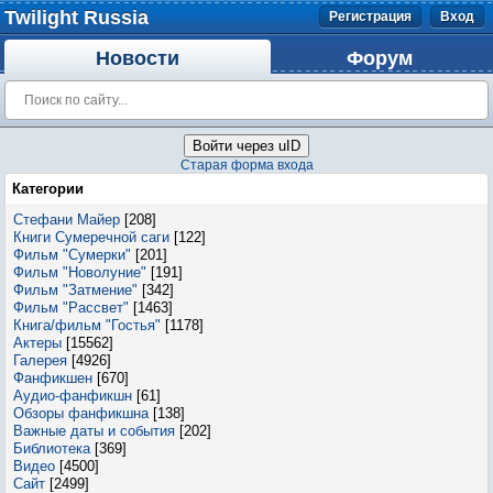
Twilight Russia
Регистрация
Вход
Новости
Форум
Войти через uID
Старая форма входа
Категории
Стефани Майер
[208]
Книги Сумеречной саги
[122]
Фильм "Сумерки"
[201]
Фильм "Новолуние"
[191]
Фильм "Затмение"
[342]
Фильм "Рассвет"
[1463]
Книга/фильм "Гостья"
[1178]
Актеры
[15562]
Галерея
[4926]
Фанфикшен
[670]
Аудио-фанфикшн
[61]
Обзоры фанфикшна
[138]
Важные даты и события
[202]
Библиотека
[369]
Видео
[4500]
Сайт
[2499]