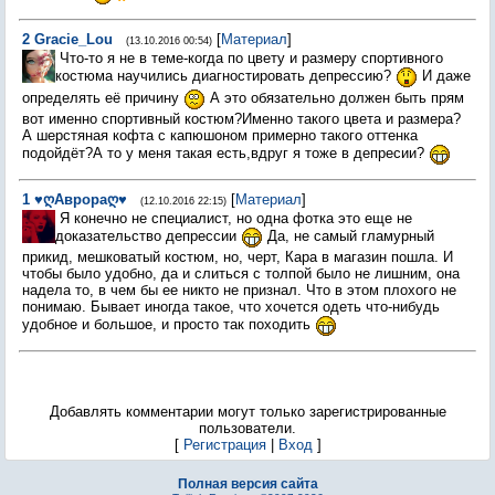
2
Gracie_Lou
[
Материал
]
(13.10.2016 00:54)
Что-то я не в теме-когда по цвету и размеру спортивного
костюма научились диагностировать депрессию?
И даже
определять её причину
А это обязательно должен быть прям
вот именно спортивный костюм?Именно такого цвета и размера?
А шерстяная кофта с капюшоном примерно такого оттенка
подойдёт?А то у меня такая есть,вдруг я тоже в депресии?
1
♥ღАврораღ♥
[
Материал
]
(12.10.2016 22:15)
Я конечно не специалист, но одна фотка это еще не
доказательство депрессии
Да, не самый гламурный
прикид, мешковатый костюм, но, черт, Кара в магазин пошла. И
чтобы было удобно, да и слиться с толпой было не лишним, она
надела то, в чем бы ее никто не признал. Что в этом плохого не
понимаю. Бывает иногда такое, что хочется одеть что-нибудь
удобное и большое, и просто так походить
Добавлять комментарии могут только зарегистрированные
пользователи.
[
Регистрация
|
Вход
]
Полная версия сайта