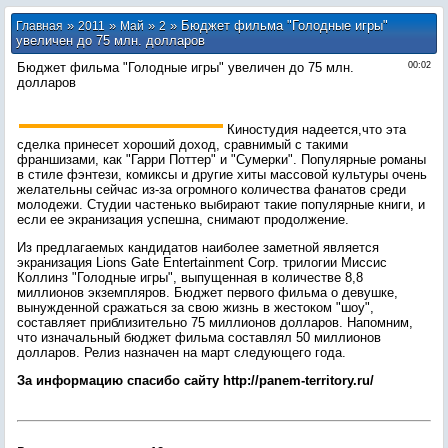
»
»
»
» Бюджет фильма "Голодные игры"
Главная
2011
Май
2
увеличен до 75 млн. долларов
Бюджет фильма "Голодные игры" увеличен до 75 млн.
00:02
долларов
Киностудия надеется,что эта
сделка принесет хороший доход, сравнимый с такими
франшизами, как "Гарри Поттер" и "Сумерки". Популярные романы
в стиле фэнтези, комиксы и другие хиты массовой культуры очень
желательны сейчас из-за огромного количества фанатов среди
молодежи. Студии частенько выбирают такие популярные книги, и
если ее экранизация успешна, снимают продолжение.
Из предлагаемых кандидатов наиболее заметной является
экранизация Lions Gate Entertainment Corp. трилогии Миссис
Коллинз "Голодные игры", выпущенная в количестве 8,8
миллионов экземпляров. Бюджет первого фильма о девушке,
вынужденной сражаться за свою жизнь в жестоком "шоу",
составляет приблизительно 75 миллионов долларов. Напомним,
что изначальный бюджет фильма составлял 50 миллионов
долларов. Релиз назначен на март следующего года.
За информацию спасибо сайту http://panem-territory.ru/