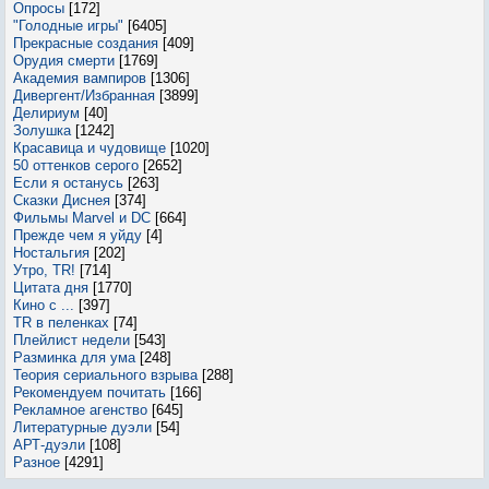
Опросы
[172]
"Голодные игры"
[6405]
Прекрасные создания
[409]
Орудия смерти
[1769]
Академия вампиров
[1306]
Дивергент/Избранная
[3899]
Делириум
[40]
Золушка
[1242]
Красавица и чудовище
[1020]
50 оттенков серого
[2652]
Если я останусь
[263]
Сказки Диснея
[374]
Фильмы Marvel и DC
[664]
Прежде чем я уйду
[4]
Ностальгия
[202]
Утро, TR!
[714]
Цитата дня
[1770]
Кино с ...
[397]
TR в пеленках
[74]
Плейлист недели
[543]
Разминка для ума
[248]
Теория сериального взрыва
[288]
Рекомендуем почитать
[166]
Рекламное агенство
[645]
Литературные дуэли
[54]
АРТ-дуэли
[108]
Разное
[4291]