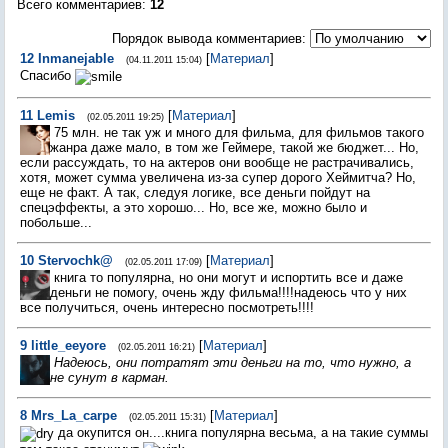
Всего комментариев
:
12
Порядок вывода комментариев:
12
Inmanejable
[
Материал
]
(04.11.2011 15:04)
Спасибо
11
Lemis
[
Материал
]
(02.05.2011 19:25)
75 млн. не так уж и много для фильма, для фильмов такого
жанра даже мало, в том же Геймере, такой же бюджет... Но,
если рассуждать, то на актеров они вообще не растрачивались,
хотя, может сумма увеличена из-за супер дорого Хеймитча? Но,
еще не факт. А так, следуя логике, все деньги пойдут на
спецэффекты, а это хорошо... Но, все же, можно было и
побольше...
10
Stervochk@
[
Материал
]
(02.05.2011 17:09)
книга то популярна, но они могут и испортить все и даже
деньги не помогу, очень жду фильма!!!!надеюсь что у них
все получиться, очень интересно посмотреть!!!!
9
little_eeyore
[
Материал
]
(02.05.2011 16:21)
Надеюсь, они потратят эти деньги на то, что нужно, а
не сунут в карман.
8
Mrs_La_carpe
[
Материал
]
(02.05.2011 15:31)
да окупится он....книга популярна весьма, а на такие суммы