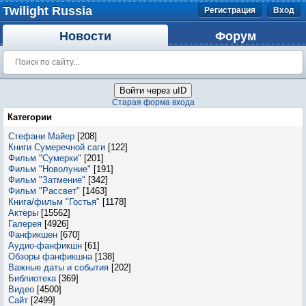
Twilight Russia
Регистрация
Вход
Новости
Форум
Войти через uID
Старая форма входа
Категории
Стефани Майер
[208]
Книги Сумеречной саги
[122]
Фильм "Сумерки"
[201]
Фильм "Новолуние"
[191]
Фильм "Затмение"
[342]
Фильм "Рассвет"
[1463]
Книга/фильм "Гостья"
[1178]
Актеры
[15562]
Галерея
[4926]
Фанфикшен
[670]
Аудио-фанфикшн
[61]
Обзоры фанфикшна
[138]
Важные даты и события
[202]
Библиотека
[369]
Видео
[4500]
Сайт
[2499]