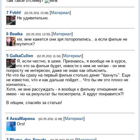
там такое отснимут
7
Fvbhf
[
Материал
]
(02.05.2011 15:08)
Не удивительно.
6
Beatka
[
Материал
]
(02.05.2011 13:50)
хм, мне кажется они зря поторопились.. а если фильм не
окупится?
5
GalkaCullen
[
Материал
]
(02.05.2011 11:34)
Я, если честно, в шоке. Признаюсь, я вообще не в курсе,
что это за фильм будет, новости о нем не читаю - он мне
попросту не интересен, даже не знаю как объяснить.
Но что бы сразу на первый фильм столько денег "бахнуть". Еще
не известно, что и как дальше пойдет... Что бы им это плохо не
кончилось....
Хотя, не мне рассуждать - я вообще к фильму отношения не
имею - но на результат бы посмотрела. А вдруг понравится?!
В общем, спасибо за статью!
4
АкваМарина
[
Материал
]
(02.05.2011 11:08)
Ого!
3
Blume_der_Freude
[
Материал
]