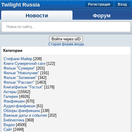
Twilight Russia
Регистрация
Вход
Новости
Форум
Войти через uID
Старая форма входа
Категории
Стефани Майер
[208]
Книги Сумеречной саги
[122]
Фильм "Сумерки"
[201]
Фильм "Новолуние"
[191]
Фильм "Затмение"
[342]
Фильм "Рассвет"
[1463]
Книга/фильм "Гостья"
[1178]
Актеры
[15562]
Галерея
[4926]
Фанфикшен
[670]
Аудио-фанфикшн
[61]
Обзоры фанфикшна
[138]
Важные даты и события
[202]
Библиотека
[369]
Видео
[4500]
Сайт
[2499]