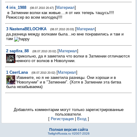
4
iris_1988
[
Материал
]
(08.07.2010 20:47)
в Затмении волки как живые....я от них теперь тащусь!!!!
Режиссер во всем молодец!!!!
3
NastenaBELOCHKA
[
Материал
]
(08.07.2010 20:03)
да,разница между волками была...но мне понравились и там и
там
2
sapfira_88
[
Материал
]
(08.07.2010 20:02)
прикольно, да я заметила что волки в Затмении отличаются
немного от волков в Новолунии.
1
СветLana
[
Материал
]
(08.07.2010 20:02)
Извините, но я не заметила разницы. Они хороши и в
"Новолунии" и в "Затмении". (Хотя в Затмении эта битва
была незабываема)
Добавлять комментарии могут только зарегистрированные
пользователи.
[
Регистрация
|
Вход
]
Полная версия сайта
TwilightRussia.ru ©2007-2026