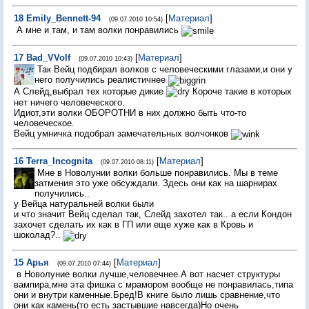
18
Emily_Bennett-94
[
Материал
]
(09.07.2010 10:54)
А мне и там, и там волки понравились
17
Bad_VVolf
[
Материал
]
(09.07.2010 10:43)
Так Вейц подбирал волков с человеческими глазами,и они у
него получились реалистичнее
А Слейд,выбрал тех которые дикие
Короче такие в которых
нет ничего человеческого.
Идиот,эти волки ОБОРОТНИ в них должно быть что-то
человеческое.
Вейц умничка подобрал замечательных волчонков
16
Terra_Incognita
[
Материал
]
(09.07.2010 08:11)
Мне в Новолунии волки больше понравились. Мы в теме
затмения это уже обсуждали. Здесь они как на шарнирах
получились..
у Вейца натуральней волки были
и что значит Вейц сделал так, Слейд захотел так.. а если Кондон
захочет сделать их как в ГП или еще хуже как в Кровь и
шоколад?..
15
Арья
[
Материал
]
(09.07.2010 07:44)
в Новолуние волки лучше,человечнее.А вот насчет структуры
вампира,мне эта фишка с мрамором вообще не понравилась,типа
они и внутри каменные.Бред!В книге было лишь сравнение,что
они как камень(то есть застывшие навсегда)Но очень