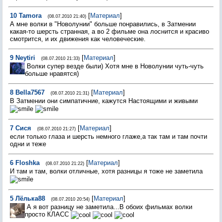
10
Tamora
[
Материал
]
(08.07.2010 21:40)
А мне волки в "Новолунии" больше понравились, в Затмении
какая-то шерсть странная, а во 2 фильме она лоснится и красиво
смотрится, и их движения как человеческие.
9
Neytiri
[
Материал
]
(08.07.2010 21:33)
Волки супер везде были) Хотя мне в Новолунии чуть-чуть
больше нравятся)
8
Bella7567
[
Материал
]
(08.07.2010 21:31)
В Затмении они симпатичние, кажутся Настоящими и живыми
7
Сися
[
Материал
]
(08.07.2010 21:27)
если только глаза и шерсть немного глаже,а так там и там почти
одни и теже
6
Floshka
[
Материал
]
(08.07.2010 21:22)
И там и там, волки отличные, хотя разницы я тоже не заметила
5
Лёлька88
[
Материал
]
(08.07.2010 20:54)
А я вот разницу не заметила...В обоих фильмах волки
просто КЛАСС