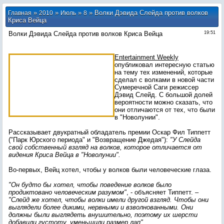
»
»
»
» Волки Дэвида Слейда против волков
Главная
2010
Июль
8
Криса Вейца
Волки Дэвида Слейда против волков Криса Вейца
19:51
Entertainment Weekly
опубликовал интересную статью
на тему тех изменений, которые
сделал с волками в новой части
Сумеречной Саги режиссер
Дэвид Слейд. С большой долей
вероятности можно сказать, что
они отличаются от тех, что были
в "Новолунии".
Рассказывает двукратный обладатель премии Оскар Фил Типпетт
("Парк Юрского периода" и "Возвращение Джедая"):
"У Слейда
свой собственный взгляд на волков, которое отличается от
видения Криса Вейца в "Новолунии".
Во-первых, Вейц хотел, чтобы у волков были человеческие глаза.
"Он будто бы хотел, чтобы поведение волков было
продиктовано человеческим разумом"
, - объясняет Типпетт. –
"Слейд же хотел, чтобы волки имели другой взгляд. Чтобы они
выглядели более дикими, нервными и взволнованными. Они
должны были выглядеть внушительно, поэтому их шерсти
добавили густоту, уменьшили размер лап"
.