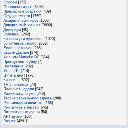
Опросы
[172]
"Голодные игры"
[6405]
Прекрасные создания
[409]
Орудия смерти
[1769]
Академия вампиров
[1306]
Дивергент/Избранная
[3899]
Делириум
[40]
Золушка
[1242]
Красавица и чудовище
[1020]
50 оттенков серого
[2652]
Если я останусь
[263]
Сказки Диснея
[374]
Фильмы Marvel и DC
[664]
Прежде чем я уйду
[4]
Ностальгия
[202]
Утро, TR!
[714]
Цитата дня
[1770]
Кино с ...
[397]
TR в пеленках
[74]
Плейлист недели
[543]
Разминка для ума
[248]
Теория сериального взрыва
[288]
Рекомендуем почитать
[166]
Рекламное агенство
[645]
Литературные дуэли
[54]
АРТ-дуэли
[108]
Разное
[4291]