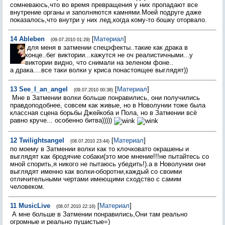
сомневаюсь,что во время превращения у них пропадают все
внутрение органы и заполняются камнями.Моей подруге даже
показалось,что внутри у них лед,когда кому-то бошку оторвало.
14
Ableben
[
Материал
]
(09.07.2010 01:29)
для меня в затмении спецэфекты..такие как драка в
конце..бег виктории...кажутся не оч реалистичными...у
виктории видно, что снимали на зеленом фоне..
а драка....все таки волки у криса понастоящее выглядят))
13
See_I_an_angel
[
Материал
]
(09.07.2010 00:38)
Мне в Затмении волки больше понравились, они получились
правдоподобнее, совсем как живые, но в Новолунии тоже была
классная сцена борьбы Джейкоба и Пола, но в Затмении всё
равно круче... особенно битва)))))
12
Twilightsangel
[
Материал
]
(08.07.2010 23:44)
по моему в Затмении волки как то клочковато окрашены и
выглядят как бродячие собаки(это мое мнение!!!не пытайтесь со
мной спорить,я никого не пытаюсь убедить!).а в Новолунии они
выглядят именно как волки-оборотни,каждый со своими
отличительными чертами имеющими сходство с самим
человеком.
11
MusicLive
[
Материал
]
(08.07.2010 22:16)
А мне больше в Затмении понравились,Они там реально
огромные и реально пушистые=)