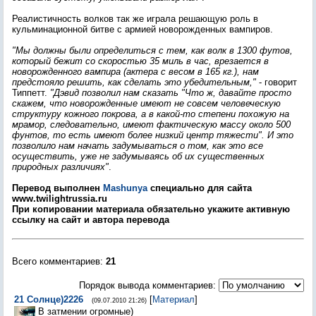
Реалистичность волков так же играла решающую роль в
кульминационной битве с армией новорожденных вампиров.
"Мы должны были определиться с тем, как волк в 1300 футов,
который бежит со скоростью 35 миль в час, врезается в
новорожденного вампира (актера с весом в 165 кг.), нам
предстояло решить, как сделать это убедительным,"
- говорит
Типпетт.
"Дэвид позволил нам сказать "Что ж, давайте просто
скажем, что новорожденные имеют не совсем человеческую
структуру кожного покрова, а в какой-то степени похожую на
мрамор, следовательно, имеют фактическую массу около 500
фунтов, то есть имеют более низкий центр тяжести". И это
позволило нам начать задумываться о том, как это все
осуществить, уже не задумываясь об их существенных
природных различиях"
.
Перевод выполнен
Mashunya
специально для сайта
www.twilightrussia.ru
При копировании материала обязательно укажите активную
ссылку на сайт и автора перевода
Всего комментариев
:
21
Порядок вывода комментариев:
21
Солнце)2226
[
Материал
]
(09.07.2010 21:26)
В затмении огромные)