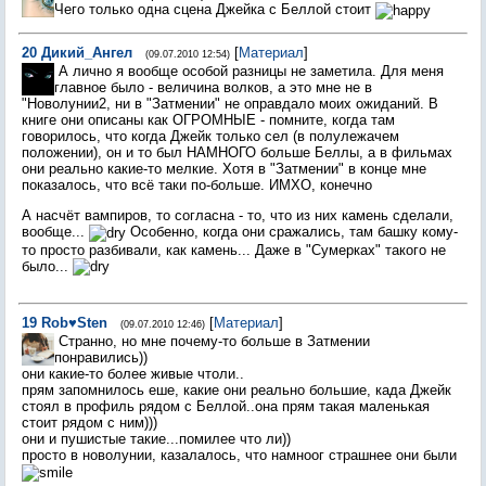
Чего только одна сцена Джейка с Беллой стоит
20
Дикий_Ангел
[
Материал
]
(09.07.2010 12:54)
А лично я вообще особой разницы не заметила. Для меня
главное было - величина волков, а это мне не в
"Новолунии2, ни в "Затмении" не оправдало моих ожиданий. В
книге они описаны как ОГРОМНЫЕ - помните, когда там
говорилось, что когда Джейк только сел (в полулежачем
положении), он и то был НАМНОГО больше Беллы, а в фильмах
они реально какие-то мелкие. Хотя в "Затмении" в конце мне
показалось, что всё таки по-больше. ИМХО, конечно
А насчёт вампиров, то согласна - то, что из них камень сделали,
вообще...
Особенно, когда они сражались, там башку кому-
то просто разбивали, как камень... Даже в "Сумерках" такого не
было...
19
Rob♥Sten
[
Материал
]
(09.07.2010 12:46)
Странно, но мне почему-то больше в Затмении
понравились))
они какие-то более живые чтоли..
прям запомнилось еше, какие они реально большие, када Джейк
стоял в профиль рядом с Беллой..она прям такая маленькая
стоит рядом с ним)))
они и пушистые такие...помилее что ли))
просто в новолунии, казалалось, что намноог страшнее они были