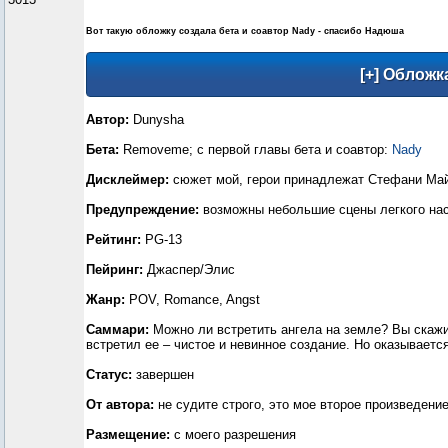
Вот такую обложку создала бета и соавтор Nady - спасибо Надюша
Автор:
Dunysha
Бета:
Removeme; с первой главы бета и соавтор:
Nady
Дисклеймер:
сюжет мой, герои принадлежат Стефани Май
Предупреждение:
возможны небольшие сцены легкого на
Рейтинг:
PG-13
Пейринг:
Джаспер/Элис
Жанр:
POV, Romance, Angst
Саммари:
Можно ли встретить ангела на земле? Вы скажит
встретил ее – чистое и невинное создание. Но оказываетс
Статус:
завершен
От автора:
не судите строго, это мое второе произведен
Размещение:
с моего разрешения