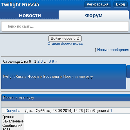
Twilight Russia
Регистрация
Вход
Новости
Форум
Войти через uID
Старая форма входа
[
Новые сообщения
Страница
1
из
9
1
2
3
…
8
9
»
»
»
Twilight Russia. Форум
Все люди
Протяни мне руку
Протяни мне руку
Dunysha
Дата: Суббота, 23.08.2014, 12:26 | Сообщение #
1
Группа:
Закаленные
Сообщений:
3013