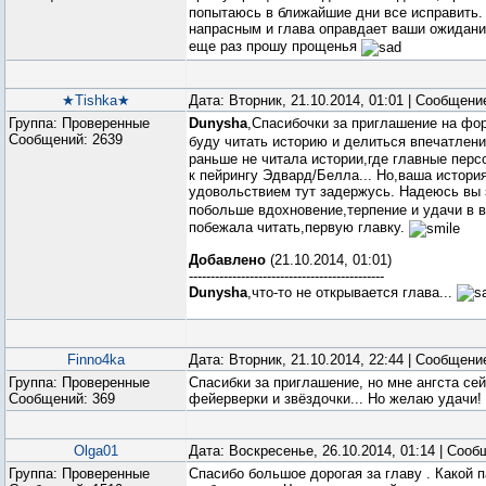
попытаюсь в ближайшие дни все исправить.
напрасным и глава оправдает ваши ожидан
еще раз прошу прощенья
★Tishka★
Дата: Вторник, 21.10.2014, 01:01 | Сообщени
Группа: Проверенные
Dunysha
,Спасибочки за приглашение на фо
Сообщений:
2639
буду читать историю и делиться впечатлени
раньше не читала истории,где главные пер
к пейрингу Эдвард/Белла... Но,ваша история
удовольствием тут задержусь. Надеюсь вы 
побольше вдохновение,терпение и удачи в 
побежала читать,первую главку.
Добавлено
(21.10.2014, 01:01)
---------------------------------------------
Dunysha
,что-то не открывается глава...
Finno4ka
Дата: Вторник, 21.10.2014, 22:44 | Сообщени
Группа: Проверенные
Спасибки за приглашение, но мне ангста сей
Сообщений:
369
фейерверки и звёздочки... Но желаю удачи!
Olga01
Дата: Воскресенье, 26.10.2014, 01:14 | Соо
Группа: Проверенные
Спасибо большое дорогая за главу . Какой п