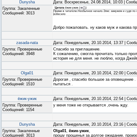
Dunysha
Дата: Воскресенье, 24.08.2014, 10:03 | Соо
Группа: Закаленные
Цитата
ёжик-ужик
(
)
Прими в читатели.Необычное начало.Элис замужем и судя по по
Сообщений:
3013
взбесило
Добро пожаловать. ну каков муж и какова п
zasada-nata
Дата: Понедельник, 20.10.2014, 13:37 | Соо
Группа: Проверенные
Спасибо за приглашение.
Сообщений:
3948
К сожалению, смогла прочитать только проло
история не для меня. не люблю, когда Джей
Olga01
Дата: Понедельник, 20.10.2014, 22:00 | Соо
Группа: Проверенные
Дорогая , спасибо большое за оповещение . 
Сообщений:
1510
пытаться .
ёжик-ужик
Дата: Понедельник, 20.10.2014, 22:54 | Соо
Группа: Проверенные
у меня тоже не открывается ,очень жду.
Сообщений:
1154
Dunysha
Дата: Понедельник, 20.10.2014, 23:16 | Соо
Группа: Закаленные
Olga01
,
ёжик-ужик
,
Сообщений:
3013
прошу прощенья за долгое ожидание, произ