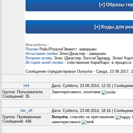
Мои работы :
Позови
Ройс/Розали/Эмметт -завершен
Испытания любви
Элис/Джаспер - завершен
Вопреки всему
Элис /Джаспер, Белла/Эдвард, Эсме/ Карл
История моей любви
- собственное Кира/Карл- в процессе
Сообщение отредактировал
Dunysha
-
Среда, 23.08.2017, 1
IrHi
Дата: Суббота, 23.08.2014, 12:31 | Сообщен
Группа: Пользователи
Заинтересовало, почитаем
Сообщений:
35
Ver_off
Дата: Суббота, 23.08.2014, 18:16 | Сообщен
Группа: Проверенные
Dunysha
, спасибо за приглашение
Л
Сообщений:
446
заинтересовало