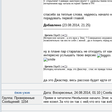
С открытием! Саммари заинтересовало! С удовольствием почи
нетерпением жду начала истории! Прими в ПЧ!
спасибо за теплые слова. надеюсь начало н
порадовать первой главой.
Добавлено
(23.08.2014, 21:25)
---------------------------------------------
Цитата
Olga01
(
)
Интересное начало , а кто муж у Элис ? Совершенно неуравн
позволительно так вести себя с женой , да и позорить перед к
ну в плане пар старалась не отходить от ка
интересно услышать твою версию
Цитата
Olga01
(
)
Молодец начальник , ведь это Джаспер , спас ее правда тольк
да это Джаспер, весь рассказ будет идти от
ёжик-ужик
Дата: Воскресенье, 24.08.2014, 01:10 | Соо
Группа: Проверенные
Прими в читатели.Необычное начало.Элис з
Сообщений:
1154
нее козел.За что он так с ней,что его так 