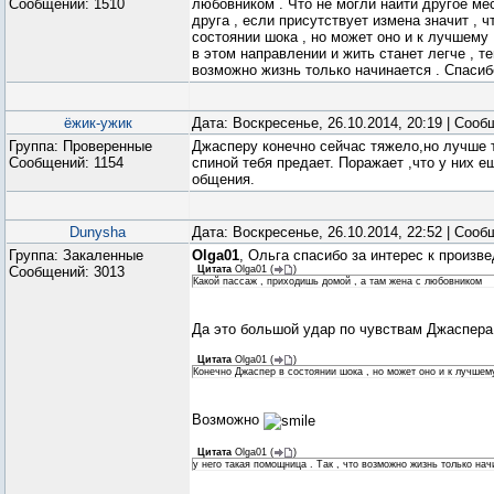
Сообщений:
1510
любовником . Что не могли найти другое мес
друга , если присутствует измена значит , ч
состоянии шока , но может оно и к лучшему 
в этом направлении и жить станет легче , те
возможно жизнь только начинается . Спасиб
ёжик-ужик
Дата: Воскресенье, 26.10.2014, 20:19 | Соо
Группа: Проверенные
Джасперу конечно сейчас тяжело,но лучше т
Сообщений:
1154
спиной тебя предает. Поражает ,что у них 
общения.
Dunysha
Дата: Воскресенье, 26.10.2014, 22:52 | Соо
Группа: Закаленные
Olga01
, Ольга спасибо за интерес к произв
Сообщений:
3013
Цитата
Olga01
(
)
Какой пассаж , приходишь домой , а там жена с любовником
Да это большой удар по чувствам Джаспера,
Цитата
Olga01
(
)
Конечно Джаспер в состоянии шока , но может оно и к лучшему
Возможно
Цитата
Olga01
(
)
у него такая помощница . Так , что возможно жизнь только на