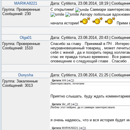
MARIKA8221
Дата: Суббота, 23.08.2014, 18:19 | Сообщен
Группа: Проверенные
С открытием!
Саммари заинтересов
Сообщений:
230
Автору побольше вдохновен
начала истории!
Прими 
Olga01
Дата: Суббота, 23.08.2014, 20:43 | Сообщен
Группа: Проверенные
Спасибо за главу . Принимай в ПЧ . Интерес
Сообщений:
1510
неуравновешенный товарищ , может лечитьс
себя с женой , да и позорить перед коллега
спас ее правда только временно . Все равн
оповещение о следующей главе . Спасибо .
Dunysha
Дата: Суббота, 23.08.2014, 21:25 | Сообщен
Группа: Закаленные
Цитата
IrHi
(
)
Заинтересовало, почитаем
Сообщений:
3013
Приятно слышать. буду ждать комментарие
Цитата
Ver_off
(
)
Люблю этот пейринг, да и саммари заинтересовало
я очень надеюсь, что и вся история будет и
Цитата
MARIKA8221
(
)