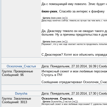
Да с помощницей ему повезло. Элис будет
ёжик-ужик
, Спасибо за интерес к фанфику
Цитата
ёжик-ужик
(
)
Джасперу конечно сейчас тяжело,но лучше так чем жить с чел
Да, Джасперу тяжело он не ожидал такого д
больнее. Ну а причины предательства я д
Цитата
ёжик-ужик
(
)
Поражает ,что у них еще хватает наглости продолжать попытк
С Джаспером? Хотят все объяснить оправда
Осколочек_Счастья
Дата: Понедельник, 27.10.2014, 16:39 | Соо
Группа: Проверенные
Интересный сюжет и мои любимые персонаж
Сообщений:
96
Стучусь в ПЧ!
Сообщение отредактировал
Осколочек_Сча
Dunysha
Дата: Понедельник, 27.10.2014, 17:30 | Соо
Группа: Закаленные
Осколочек_Счастья
,
Сообщений:
3013
Цитата
Осколочек_Счастья
(
)
Интересный сюжет и мои любимые персонажи! С удовольствие