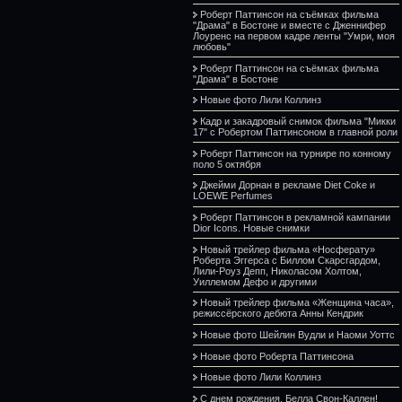
Роберт Паттинсон на съёмках фильма
"Драма" в Бостоне и вместе с Дженнифер
Лоуренс на первом кадре ленты "Умри, моя
любовь"
Роберт Паттинсон на съёмках фильма
"Драма" в Бостоне
Новые фото Лили Коллинз
Кадр и закадровый снимок фильма "Микки
17" с Робертом Паттинсоном в главной роли
Роберт Паттинсон на турнире по конному
поло 5 октября
Джейми Дорнан в рекламе Diet Coke и
LOEWE Perfumes
Роберт Паттинсон в рекламной кампании
Dior Icons. Новые снимки
Новый трейлер фильма «Носферату»
Роберта Эггерса с Биллом Скарсгардом,
Лили-Роуз Депп, Николасом Холтом,
Уиллемом Дефо и другими
Новый трейлер фильма «Женщина часа»,
режиссёрского дебюта Анны Кендрик
Новые фото Шейлин Вудли и Наоми Уоттс
Новые фото Роберта Паттинсона
Новые фото Лили Коллинз
С днем рождения, Белла Свон-Каллен!