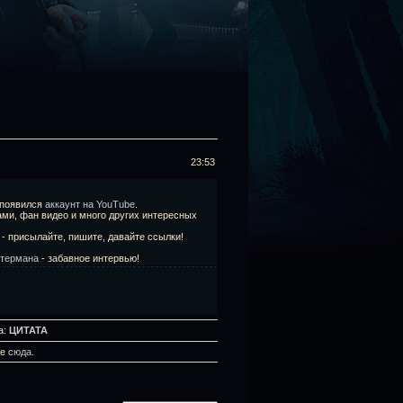
23:53
 появился
аккаунт на YouTube
.
ми, фан видео и много других интересных
 - присылайте, пишите, давайте ссылки!
ттермана
- забавное интервью!
а:
ЦИТАТА
те
сюда
.