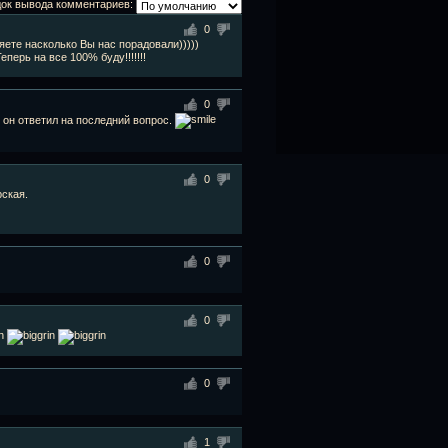
ок вывода комментариев:
0
ете насколько Вы нас порадовали)))))
Теперь на все 100% буду!!!!!!!
0
 он ответил на последний вопрос.
0
рская.
0
0
0
1