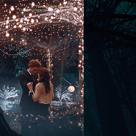
Приветствую Вас
Гость
Главная
|
Регистрация
|
Вход
|
RSS