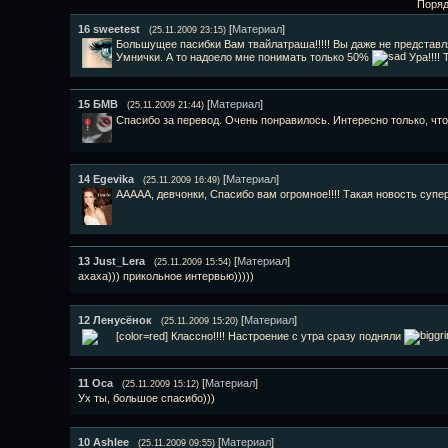
Поряд
16
sweetest
[
Материал
]
(25.11.2009 23:15)
Большущее пасибки Вам твайлатраша!!!!! Вы даже не представля
Умнички. А то надоело мне понимать только 50%
Ура!!!! 
15
БМВ
[
Материал
]
(25.11.2009 21:44)
Спасибо за перевод. Очень понравилось. Интересно только, что
14
Egevika
[
Материал
]
(25.11.2009 16:49)
ААААА, девчонки, Спасибо вам огромное!!!! Такая новость супе
13
Just_Lera
[
Материал
]
(25.11.2009 15:54)
ахаха))) прикольное интервью)))))
12
Ленусёнок
[
Материал
]
(25.11.2009 15:20)
[color=red] Классно!!!! Настроение с утра сразу подняли
11
Оса
[
Материал
]
(25.11.2009 15:12)
Ух ты, большое спасибо)))
10
Ashlee
[
Материал
]
(25.11.2009 09:55)