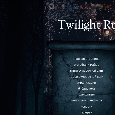
главная страница
о стефани майер
книги сумеречной саги
герои сумеречной саги
экранизации
библиотека
фанфикшн
поисковик фанфиков
новости
галерея