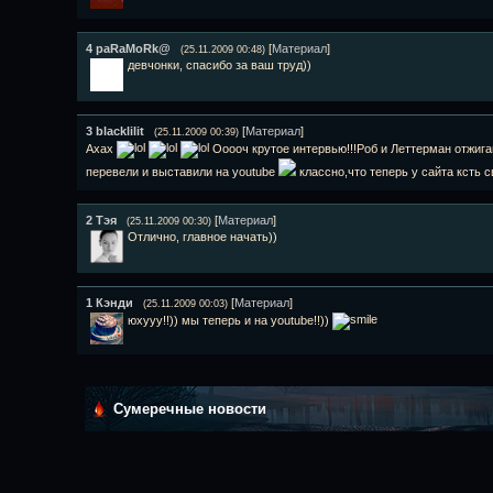
4
paRaMoRk@
[
Материал
]
(25.11.2009 00:48)
девчонки, спасибо за ваш труд))
3
blacklilit
[
Материал
]
(25.11.2009 00:39)
Ахах
Ооооч крутое интервью!!!Роб и Леттерман отжига
перевели и выставили на youtube
классно,что теперь у сайта ксть 
2
Тэя
[
Материал
]
(25.11.2009 00:30)
Отлично, главное начать))
1
Кэнди
[
Материал
]
(25.11.2009 00:03)
юхууу!!)) мы теперь и на youtube!!))
Сумеречные новости