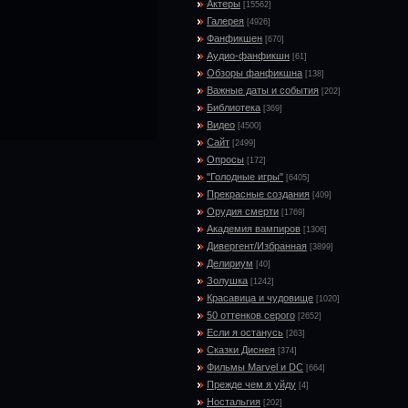
Актеры
[15562]
Галерея
[4926]
Фанфикшен
[670]
Аудио-фанфикшн
[61]
Обзоры фанфикшна
[138]
Важные даты и события
[202]
Библиотека
[369]
Видео
[4500]
Сайт
[2499]
Опросы
[172]
"Голодные игры"
[6405]
Прекрасные создания
[409]
Орудия смерти
[1769]
Академия вампиров
[1306]
Дивергент/Избранная
[3899]
Делириум
[40]
Золушка
[1242]
Красавица и чудовище
[1020]
50 оттенков серого
[2652]
Если я останусь
[263]
Сказки Диснея
[374]
Фильмы Marvel и DC
[664]
Прежде чем я уйду
[4]
Ностальгия
[202]