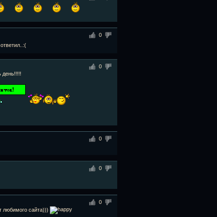
0
ответил..:(
0
день!!!!!
0
0
0
т любимого сайта)))