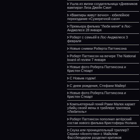
Ушла из жизни создательница «Дневников
вампира» Лиза Джейн Смит
«Вампиры живут вечно» - юбилейное
переиздание «Сумеречной саги»
Премьера фильма "Люби меня" в Лос-
Анджелесе 28 января
Роберт с семьёй в Лос-Анджелесе 3
февраля
Новые снимки Роберта Паттинсона
Роберт Паттинсон на вечере The National
board of review 7 января
Новые фото Роберта Паттинсона и
Кристен Стюарт
С Новым годом!
С днем рождения, Стефани Майер!
Новые фото Роберта Паттинсона и
Кристен Стюарт
Компьютерный гений Рами Малек карает
убийц своей жены в трейлере триллера
«Любитель»
Роберт Паттинсон пополнил актёрский
состав нового фильма Кристофера Нолана
Скука или проницательный триллер?
Сериал «Агентство» с Майклом
Фассбендером разделил критиков