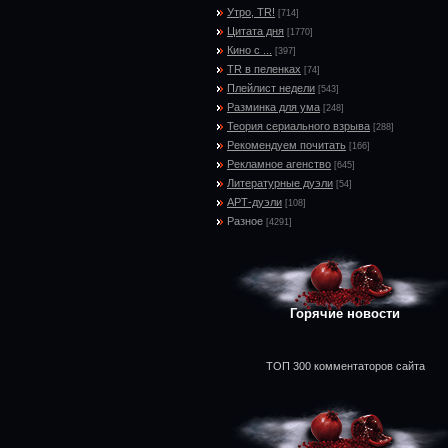
Утро, TR!
[714]
Цитата дня
[1770]
Кино с ...
[397]
TR в пеленках
[74]
Плейлист недели
[543]
Разминка для ума
[248]
Теория сериального взрыва
[288]
Рекомендуем почитать
[166]
Рекламное агенство
[645]
Литературные дуэли
[54]
АРТ-дуэли
[108]
Разное
[4291]
Горячие новости
ТОП 300 комментаторов сайта