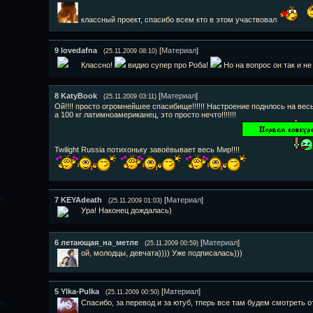
классный проект, спасибо всем кто в этом участвовал
9
lovedafna
[
Материал
]
(25.11.2009 08:10)
Классно!
видио супер про Роба!
Но на вопрос он так и не 
8
KatyBook
[
Материал
]
(25.11.2009 03:11)
Ой!!!! просто огромнейшее спасибище!!!!!! Настроение поднлось на весь 
а 100 кг латимноамериканец, это просто нечто!!!!!!!
Twilight Russia потихоньку завоёвывает весь Мир!!!!
7
KEYAdeath
[
Материал
]
(25.11.2009 01:03)
Ура! Наконец дождалась)
6
летающая_на_метле
[
Материал
]
(25.11.2009 00:59)
ой, молодцы, девчата)))) Уже подписалась)))
5
Ylka-Pulka
[
Материал
]
(25.11.2009 00:50)
Спасибо, за перевод и за ютуб, тперь все там будем смотреть о