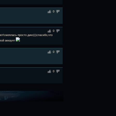
0
0
ют!смеялась просто дико)))спасибо,что
свой аккаунт
0
0