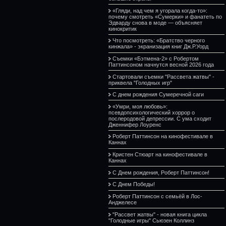
«Гляди, над чем я угорала когда-то»:
почему смотреть «Сумерки» и фанатеть по
Эдварду снова в моде — объясняет
кинокритик
Что посмотреть: «Братство черного
кинжала» - экранизация книг Дж.Р.Уорд
Съемки «Бэтмена-2» с Робертом
Паттинсоном начнутся весной 2026 года
Стартовали съемки "Рассвета жатвы" -
приквела "Голодных игр"
С днем рождения Сумеречной саги
«Умри, моя любовь»:
псевдопсихологический хоррор о
послеродовой депрессии. С ума сходит
Дженнифер Лоуренс
Роберт Паттинсон на кинофестивале в
Каннах
Кристен Стюарт на кинофестивале в
Каннах
С Днем рождения, Роберт Паттинсон!
С Днем Победы!
Роберт Паттинсон с семьёй в Лос-
Анджелесе
"Рассвет жатвы" - новая книга цикла
"Голодные игры" Сьюзен Коллинз