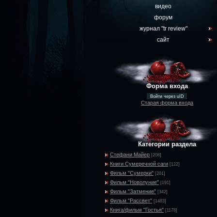
видео
форум
журнал "tr review"
сайт
Форма входа
Войти через uID
Старая форма входа
Категории раздела
Стефани Майер
[208]
Книги Сумеречной саги
[122]
Фильм "Сумерки"
[201]
Фильм "Новолуние"
[191]
Фильм "Затмение"
[342]
Фильм "Рассвет"
[1463]
Книга/фильм "Гостья"
[1178]