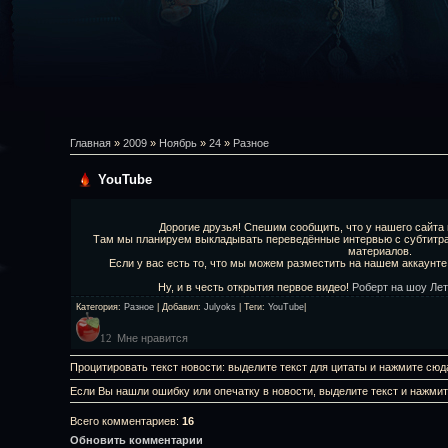
Главная
»
2009
»
Ноябрь
»
24
»
Разное
YouTube
Дорогие друзья! Спешим сообщить, что у нашего сайта
Там мы планируем выкладывать переведённые интервью с субтитра
материалов.
Если у вас есть то, что мы можем разместить на нашем аккаунте
Ну, и в честь открытия первое видео!
Роберт на шоу Ле
Категория
:
Разное
|
Добавил
:
Julyoks
|
Теги
:
YouTube
|
Мне нравится
12
Процитировать текст новости: выделите текст для цитаты и нажмите сюд
Если Вы нашли ошибку или опечатку в новости, выделите текст и нажми
Всего комментариев
:
16
Обновить комментарии