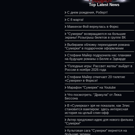
Top Latest News
С днем рождения, Роберт!
С 8 марта!
Маккензи Фой вернулась в Форкс
"Сумерки" возвращаются на большие
экраны! Розыгрыш билетов в группе ВК
Выбираем обложку переиздания романа
"Сумерки" в подарочном оформлении
Стефани Майер подразнила нас планами
на будущие романы о Белле и Эдварде
"Голодные игры: Рассвет жатвы" выйдет в
России в ноябре 2026 года
Стефани Майер отмечает 20-тилетие
«Сумерек» в Форксе!
Марафон "Сумерек" на Youtube
Что посмотреть: "Дракула" от Люка
Бессона
В «Сумерках» зря не показали, как Элис
становится вампиром: здесь интересная
история на целый спин-офф
Актер предложил идею для нового фильма
"Сумерки"
Культовая сага "Сумерки" вернется на
большие экраны