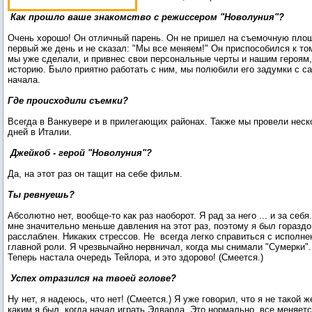
Как прошло ваше знакомство с режиссером "Новолуния"?
Очень хорошо! Он отличный парень. Он не пришел на съемочную пло
первый же день и не сказал: "Мы все меняем!" Он приспособился к том
мы уже сделали, и привнес свои персональные черты и нашим героям,
историю. Было приятно работать с ним, мы полюбили его задумки с с
начала.
Где происходили съемки?
Всегда в Ванкувере и в прилегающих районах. Также мы провели неск
дней в Италии.
Джейкоб - герой "Новолуния"?
Да, на этот раз он тащит на себе фильм.
Ты ревнуешь?
Абсолютно нет, вообще-то как раз наоборот. Я рад за него ... и за себя
мне значительно меньше давления на этот раз, поэтому я был гораздо
расслаблен. Никаких стрессов. Не всегда легко справиться с исполн
главной роли. Я чрезвычайно нервничал, когда мы снимали "Сумерки".
Теперь настала очередь Тейлора, и это здорово! (Смеется.)
Успех отразился на твоей голове?
Ну нет, я надеюсь, что нет! (Смеется.) Я уже говорил, что я не такой ж
каким я был, когда начал играть Эдварда. Это нормально, все меняетс