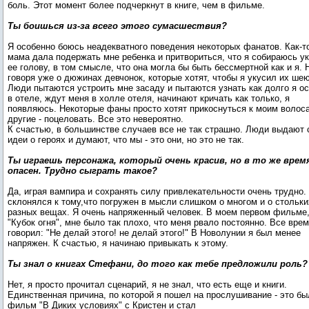
боль. Этот момент более подчеркнут в книге, чем в фильме.
Ты боишься из-за всего этого сумасшествия?
Я особенно боюсь неадекватного поведения некоторых фанатов. Как-т
мама дала подержать мне ребенка и притвориться, что я собираюсь у
ее голову, в том смысле, что она могла бы быть бессмертной как и я. 
говоря уже о дюжинах девчонок, которые хотят, чтобы я укусил их шею
Люди пытаются устроить мне засаду и пытаются узнать как долго я о
в отеле, ждут меня в холле отеля, начинают кричать как только, я
появляюсь. Некоторые фаны просто хотят прикоснуться к моим волос
другие - поцеловать. Все это невероятно.
К счастью, в большинстве случаев все не так страшно. Люди выдают 
идеи о героях и думают, что мы - это они, но это не так.
Ты играешь персонажа, который очень красив, но в то же врем
опасен. Трудно сыграть такое?
Да, играя вампира и сохранять силу привлекательности очень трудно.
склонялся к тому,что погружен в мысли слишком о многом и о стольки
разных вещах. Я очень напряженный человек. В моем первом фильме
"Кубок огня", мне было так плохо, что меня рвало постоянно. Все врем
говорил: "Не делай этого! не делай этого!" В Новолунии я был менее
напряжен. К счастью, я начинаю привыкать к этому.
Ты знал о книгах Стефани, до того как тебе предложили роль?
Нет, я просто прочитал сценарий, я не знал, что есть еще и книги.
Единственная причина, по которой я пошел на прослушивание - это бы
фильм "В Диких условиях" с Кристен и стал