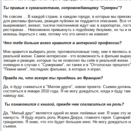
Ты привык к сумасшествию, сопровождающему "Сумерки"?
Не совсем ... В каждой стране, в каждом городе, в которые мы приезж
для рекламы фильма, реакция публики не поддается описанию. Все чт
выкрикивают, визжат, тысячи поклонников ждут нас в аэропортах, гост
ресторанах... Невозможно привыкнуть к подобному безумию, но ты и н
можешь бороться с ним, потому что это ничего не изменит.
Что тебе больше всего нравится в актерской профессии?
Мне нравится выбирать роли, противоположные тому, кем я являюсь в
реальной жизни. Самое интересное - это возможность в фильме выраз
эмоции и реакции, которые ты не позволил бы себе в реальной жизни. 
очевидно в случае с "Сумерками", но также и в "Отголосках прошлого"
"Помни меня", последних фильмах, в которых я играл.
Правда ли, что вскоре ты приедешь во Францию?
Да, я буду сниматься в "Милом друге", новом проекте. Съемки должн
состояться в январе 2010 года. Я не могу дождаться, когда я буду там
навещу вас.
Ты ознакомился с книгой, прежде чем согласиться на роль?
Да, "Милый друг" является одной из моих любимых книг. Я знаю эту и
наизусть. Я буду играть роль Жоржа Дюруа, главного героя. Сценарий
грандиозен. Я знаю, что это будет большое кино. Не могу дождаться 
съемок.