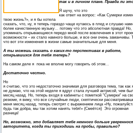
так и в личном плане. Правда ли эт
Я шучу, что это
как ответ на вопрос: «Как Сумерки изме
твою жизнь?», и я бы хотела
сказать, что, ну, я теперь гораздо чаще кутаюсь в плед и слушаю нам
более качественную музыку… потому что это абсолютная правда! Но,
упоминать открывающиеся передо мной после вовлечения в этот прое
возможности – их стало намного больше, и все они очень заманчивы. 
что вот эти изменения в жизни самые значительные для меня.
А ты можешь сказать о каких-то перспективах в работе,
открывшихся для тебя теперь?
На самом деле я пока не вполне могу говорить об этом...
Достаточно честно.
Но
я считаю, что это недостаточно значимая для разговора тема, так как 
не думаю, что на этой неделе я вдруг стала лучшей актрисой, чем бы
месяц назад. Но, теперь входя в кабинеты с пометкой "Сумерки" на св
резюме, я вижу, что все случайные люди, скептически рассматривавш
меня месяц назад, теперь смотрят с выражением лица «Ну, пожалуйст
будь так добра, мы так хотим нанять тебя!» (Смеётся) Это огромная
разница!
Но, возможно, это добавляет тебе немного больше увереннос
авторитета, когда ты приходишь на пробы, правильно?