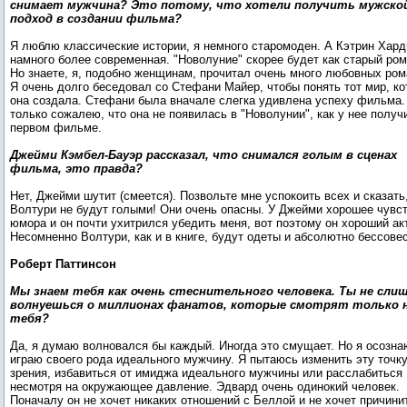
снимает мужчина? Это потому, что хотели получить мужско
подход в создании фильма?
Я люблю классические истории, я немного старомоден. А Кэтрин Хард
намного более современная. "Новолуние" скорее будет как старый ром
Но знаете, я, подобно женщинам, прочитал очень много любовных ром
Я очень долго беседовал со Стефани Майер, чтобы понять тот мир, к
она создала. Стефани была вначале слегка удивлена успеху фильма.
только сожалею, что она не появилась в "Новолунии", как у нее получ
первом фильме.
Джейми Кэмбел-Бауэр рассказал, что снимался голым в сценах
фильма, это правда?
Нет, Джейми шутит (смеется). Позвольте мне успокоить всех и сказать
Волтури не будут голыми! Они очень опасны. У Джейми хорошее чувс
юмора и он почти ухитрился убедить меня, вот поэтому он хороший ак
Несомненно Волтури, как и в книге, будут одеты и абсолютно бессове
Роберт Паттинсон
Мы знаем тебя как очень стеснительного человека. Ты не сли
волнуешься о миллионах фанатов, которые смотрят только 
тебя?
Да, я думаю волновался бы каждый. Иногда это смущает. Но я осозна
играю своего рода идеального мужчину. Я пытаюсь изменить эту точк
зрения, избавиться от имиджа идеального мужчины или расслабиться
несмотря на окружающее давление. Эдвард очень одинокий человек.
Поначалу он не хочет никаких отношений с Беллой и не хочет причини