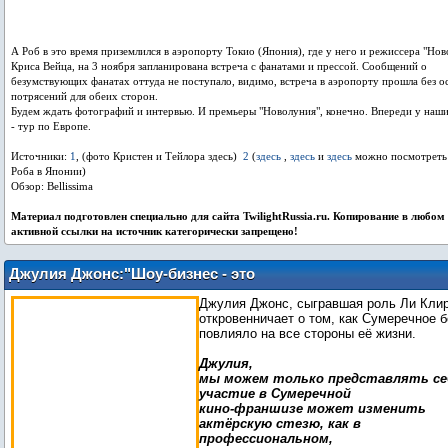
А Роб в это время приземлился в аэропорту Токио (Япония), где у него и режиссера "Но
Криса Вейца, на 3 ноября запланирована встреча с фанатами и прессой. Сообщений о
безумствующих фанатах оттуда не поступало, видимо, встреча в аэропорту прошла без 
потрясений для обеих сторон.
Будем ждать фотографий и интервью. И премьеры "Новолуния", конечно. Впереди у наши
- тур по Европе.
Источники:
1
, (фото Кристен и Тейлора здесь)
2
(
здесь
,
здесь
и
здесь
можно посмотреть
Роба в Японии)
Обзор: Bellissima
Материал подготовлен специально для сайта TwilightRussia.ru. Копирование в любом 
активной ссылки на источник категорически запрещено!
Джулия Джонс:"Шоу-бизнес - это
лотерея"
Джулия Джонс, сыгравшая роль Ли Клир
откровенничает о том, как Сумеречное 
повлияло на все стороны её жизни.
Джулия,
мы можем только представлять себ
участие в Сумеречной
кино-франшизе может изменить
актёрскую стезю, как в
профессиональном,