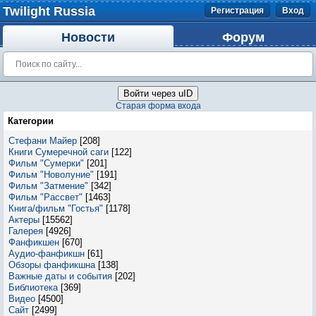
Twilight Russia
Регистрация
Вход
Новости
Форум
Войти через uID
Старая форма входа
Категории
Стефани Майер
[208]
Книги Сумеречной саги
[122]
Фильм "Сумерки"
[201]
Фильм "Новолуние"
[191]
Фильм "Затмение"
[342]
Фильм "Рассвет"
[1463]
Книга/фильм "Гостья"
[1178]
Актеры
[15562]
Галерея
[4926]
Фанфикшен
[670]
Аудио-фанфикшн
[61]
Обзоры фанфикшна
[138]
Важные даты и события
[202]
Библиотека
[369]
Видео
[4500]
Сайт
[2499]