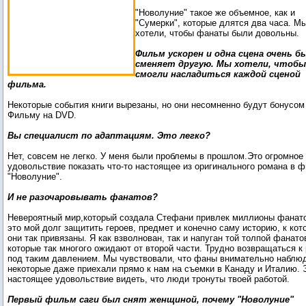
"Новолуние" такое же объемное, как и
"Сумерки", которые длятся два часа. М
хотели, чтобы фанаты были довольны.
Фильм ускорен и одна сцена очень 
сменяет другую. Мы хотели, чтобы
смогли насладиться каждой сценой
фильма.
Некоторые события книги вырезаны, но они несомненно будут бонусом
Фильму на DVD.
Вы специалист по адаптациям. Это легко?
Нет, совсем не легко. У меня были проблемы в прошлом.Это огромное
удовольствие показать что-то настоящее из оригинального романа в 
"Новолуние".
И не разочаровывать фанатов?
Невероятный мир,который создала Стефани привлек миллионы фанат
это мой долг защитить героев, предмет и конечно саму историю, к кот
они так привязаны. Я как взволнован, так и напуган той толпой фанато
которые так многого ожидают от второй части. Трудно возвращаться к
под таким давлением. Мы чувствовали, что фаны внимательно наблю
некоторые даже приехали прямо к нам на съемки в Канаду и Италию. 
настоящее удовольствие видеть, что люди тронуты твоей работой.
Первый фильм саги был снят женщиной, почему "Новолуние"