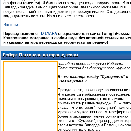
его фаном (смеется). Я был немного смущен когда получил роль. В кн
Эдвард - загадка и он олицетворяет образ идеального мужчины. И я
почувствовал себя полным идиотом при прослушивании. Это довольно
когда думаешь об этом. Но я ни о чем не сожалею.
Источник
Перевод выполнен
DILYARA
специально для сайта TwiligthRussia.r
Копирование материала в любом виде без активной ссылки на ис
и указания автора перевода категорически запрещено!
Роберт Паттинсон во французском
журнале Fan 2
Читайте новое интервью Роберта
Паттинсона для французского журнала 
В чем разница между "Сумерками" и
"Новолунием"?
Прежде всего, производство совсем не 
Что касается изображения и освещения,
фильмы очень разные, к их съемкам
применялись разные подходы. Я бы так
сказал, что история "Новолуния" намног
мрачнее и мужественнее. Атмосфера не
более агрессивная, менее романтичная.
отошли от "Сумерек", где сердцем истор
стали встреча Эдварда и Беллы, начало
отношений, их страсть ...