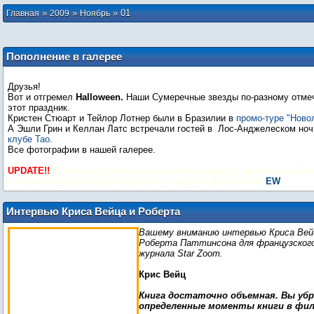
»
»
»
01
Главная
2009
Ноябрь
Пополнение в галерее
Друзья!
Вот и отгремел
Halloween
.
Наши Сумеречные звезды по-разному отме
этот праздник.
Кристен Стюарт и Тейлор Лотнер были в Бразилии в
промо-туре "Ново
А Эшли Грин и Келлан Латс встречали гостей в Лос-Анджелеском но
клубе Tao
.
Все фотографии в нашей галерее.
UPDATE!!
В галерею добавлены еще фотографии из промо-тура в Бра
а так же новая фотография Кристен Стюарт из фотосессии
EW
Интервью Криса Вейца и Роберта
Паттинсона для журнале Star Zoom
Вашему вниманию интервью Криса Вей
Роберта Паттинсона для французског
журнала Star Zoom.
Крис Вейц
Книга достаточно объемная. Вы уб
определенные моменты книги в фи