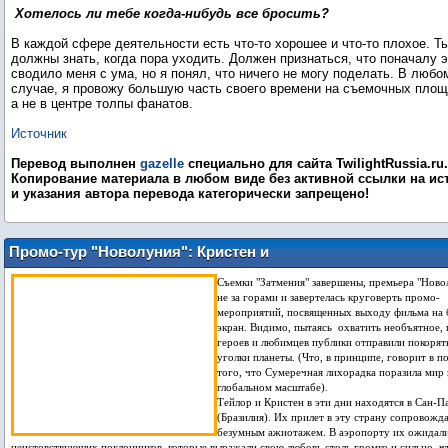
Хотелось ли тебе когда-нибудь все бросить?
В каждой сфере деятельности есть что-то хорошее и что-то плохое. Т
должны знать, когда пора уходить. Должен признаться, что поначалу э
сводило меня с ума, но я понял, что ничего не могу поделать. В любо
случае, я провожу большую часть своего времени на съемочных площ
а не в центре толпы фанатов.
Источник
Перевод выполнен
gazelle
специально для сайта TwilightRussia.ru.
Копирование материала в любом виде без активной ссылки на ис
и указания автора перевода категорически запрещено!
Промо-тур "Новолуния": Кристен и
Тейлор - в Бразилии, Роб и Крис - в
Съемки "Затмения" завершены, премьера "Ново
Японии
не за горами и завертелась круговерть промо-
мероприятий, посвященных выходу фильма на
экран. Видимо, пытаясь охватить необъятное, 
героев и любимцев публики отправили покорят
уголки планеты. (Что, в принципе, говорит в п
того, что Сумеречная лихорадка поразила мир 
глобальном масштабе).
Тейлор и Кристен в эти дни находятся в Сан-П
(Бразилия). Их прилет в эту страну сопровожд
безумным ажиотажем. В аэропорту их ожидали
неистовствующих поклонников, которые выражали свою любовь столь громко и сильно, ч