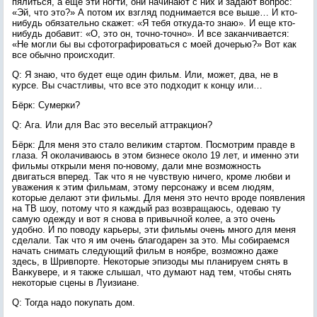
пялиться, а еще эти ногти, они начинают с них и задают вопрос:
«Эй, что это?» А потом их взгляд поднимается все выше… И кто-
нибудь обязательно скажет: «Я тебя откуда-то знаю». И еще кто-
нибудь добавит: «О, это он, точно-точно». И все заканчивается:
«Не могли бы вы сфотографироваться с моей дочерью?» Вот как
все обычно происходит.
Q: Я знаю, что будет еще один фильм. Или, может, два, не в
курсе. Вы счастливы, что все это подходит к концу или…
Бёрк: Сумерки?
Q: Ага. Или для Вас это веселый аттракцион?
Бёрк: Для меня это стало великим стартом. Посмотрим правде в
глаза. Я околачиваюсь в этом бизнесе около 19 лет, и именно эти
фильмы открыли меня по-новому, дали мне возможность
двигаться вперед. Так что я не чувствую ничего, кроме любви и
уважения к этим фильмам, этому персонажу и всем людям,
которые делают эти фильмы. Для меня это нечто вроде появления
на ТВ шоу, потому что я каждый раз возвращаюсь, одеваю ту
самую одежду и вот я снова в привычной колее, а это очень
удобно. И по поводу карьеры, эти фильмы очень много для меня
сделали. Так что я им очень благодарен за это. Мы собираемся
начать снимать следующий фильм в ноябре, возможно даже
здесь, в Шривпорте. Некоторые эпизоды мы планируем снять в
Ванкувере, и я также слышал, что думают над тем, чтобы снять
некоторые сцены в Луизиане.
Q: Тогда надо покупать дом.