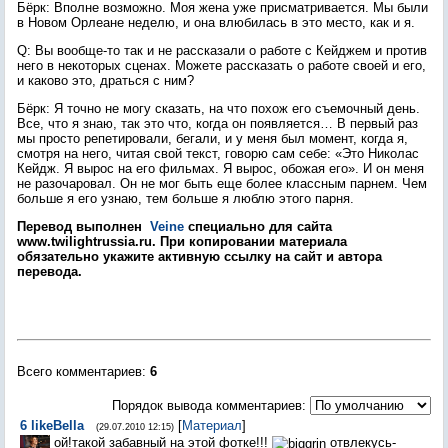
Бёрк: Вполне возможно. Моя жена уже присматривается. Мы были
в Новом Орлеане неделю, и она влюбилась в это место, как и я.
Q: Вы вообще-то так и не рассказали о работе с Кейджем и против
него в некоторых сценах. Можете рассказать о работе своей и его,
и каково это, драться с ним?
Бёрк: Я точно не могу сказать, на что похож его съемочный день.
Все, что я знаю, так это что, когда он появляется… В первый раз
мы просто репетировали, бегали, и у меня был момент, когда я,
смотря на него, читая свой текст, говорю сам себе: «Это Николас
Кейдж. Я вырос на его фильмах. Я вырос, обожая его». И он меня
не разочаровал. Он не мог быть еще более классным парнем. Чем
больше я его узнаю, тем больше я люблю этого парня.
Перевод выполнен
Veine
специально для сайта
www.twilightrussia.ru. При копировании материала
обязательно укажите активную ссылку на сайт и автора
перевода.
Всего комментариев
:
6
Порядок вывода комментариев:
6
likeBella
[
Материал
]
(29.07.2010 12:15)
ой!такой забавный на этой фотке!!!
отвлекусь-