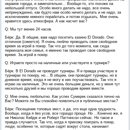
окраине города, и замечательно… Вообще-то, это похоже на
небольшой отпуск. Особо много делать не надо, все очень
непринужденно, как будто нам особо ничего делать и не надо, за
исключением немного поработать и потом отдыхать. Мне очень
нравится здесь атмосфера. А как насчет вас?
Q: Мы тут менее 24 часов.
Бёрк: Да. В общем, вам надо посетить казино El Dorado. Оно
отличное (смеется). Я очень люблю проводить свое свободное
время за игрой в покер. Так что до того момента, как сюда
переехала моя семья, я именно так проводил свое свободное
время. За игрой в покер.
Q: Играете просто на наличные или участвуете в турнире?
Бёрк: В El Dorado не проводят турниры. Я и правда участвую в
турнирах по покеру, но… В общем, они проводят турниры, но в
дневное время, когда я не могу в них поучаствовать. Так что я
играю на наличные. Это не очень большие деньги, но у меня тут
несколько друзей и мы хорошо проводим время вместе.
Q: Мне очень любопытно. Как успех Сумерек сказался лично на
Вас? Можете ли Вы спокойно появляться в публичных местах?
Бёрк: Посещение топовых мест, о да, это еще одна трудность.
Вообще, когда я без усов, все гораздо проще. Но …Конечно же, я
не Николас Кейдж и не Роберт Паттинсон сейчас. Но такое и
правда случается. Так что, когда я прихожу поиграть в покер,
люди, особенно те, которые сидят вокруг стола, начинают