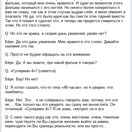
фильма, который мне очень нравился. И один из моментов этого
фильма начинался с его ногтей. Но ничего более конкретного я
вам не скажу, так как в этом случае выдам себя, и меня обвинят в
плагиате. Но да, это была идея как бы свести этих парней вместе.
Так что я пошел и сделал это, и теперь им придется смириться с
этим. Но это того стоило.
Q: Но это не кража, а скорее дань уважения, разве нет?
Бёрк: Да это дань уважения. Мне нравится это слово. Давайте
назовем это так.
Q: Просто не будем обращать на это внимание.
Бёрк: Да. А вы знаете, про какой фильм я говорю?
Q: «Суперман 4»? (смеется)
Бёрк: Вау! Но нет!
Q: Я хотел сказать что-то типа «48 часов», но я уверен, что
ошибаюсь.
Бёрк: Нет. Это… я не собираюсь говорить вам, потому что это
не…. Как только вы это увидите, вы сразу же вычислите. Он
отличный. «Супермен 4»? Я не знаю, смотрел ли я его.
Q: С кино такого рода как это, очень жестоким, очень тяжелым
кино, чувствуете ли Вы скрытое желание выйти за рамки,
переходите ли Вы границы реальности, или вы просто…