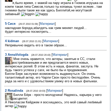
я,было время, с мамой на пару играла в Гномов.игрушка на
компе такая.типа Симсов,только ты копаешь тунел всякие...там
гномики были такие же как здесь Билли!ой,не могу!такой
забавный!
5
Сися
[
Материал
]
(29.07.2010 01:09)
накладная борода,абалдеть как грим меняет людей...
будет интересно посмотреть...
4
kidman
[
Материал
]
(28.07.2010 21:01)
Непривычно видеть его в таком образе...
3
AnnaVologda
[
Материал
]
(28.07.2010 20:43)
Мне очень нравится, что актеры, занятые в СС, стали
востребованными и им предлагается много новых,
интересных ролей. В этом есть и наша, фанатов, заслуга. Не
будь такого успеха у саги, не было бы и продвижения.
Билли Берк заслужил возможность выдвинуться. Он очень
талантливый актер, его Чарли Свон просто бесподобен. Очень
рада за него и с удовольствием увижу его в новых фильмах.
2
Rosalinda
[
Материал
]
(28.07.2010 19:03)
Билли Бёрк - просто молодчина! Надеюсь, карьера у него
расцветет.
А Николасом Кейджем я восхищаюсь, это мой самый любимый
актер