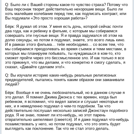
Q: Было ли с Вашей стороны какое-то чувство страха? Потому что
Ваш персонаж творит действительно нехорошие вещи. Было ли
хоть малейшее колебание перед тем, как подписать контракт, или
Вы подумали «Это просто хорошая работа»?
Бёрк: Я думал об этом. У меня есть дочь, которой сейчас почти
два года, как и ребенку в фильме, с которым мы собираемся
совершать эти гнусные вещи. Я и правда задумался об этом на
долю секунды, но потом я подумал, знаете, это всего лишь кино.
И в рамках этого фильма… тебе необходимо… со всем тем, что
мы собираемся преодолевать во время съемок и теми местами, в
которых мы планируем побывать, ты нуждаешься в ком-то, кто
сможет пройти через это бессмысленное зло. И как только я все
это прикинул, что мы делаем, и что конкретно я смогу сделать, я
сказал, «Давайте сделаем это!».
Q: Вы изучали историю каких-нибудь реальных религиозных
предводителей, пытались понять каким образом они заманивали
людей?
Бёрк: Вообще я не очень любознательный, но в данном случае я
это делал. Я помнил Джима Джонса с тех времен, когда был
ребенком, я вспомнил, что видел записи и слушал некоторые из
них, и я немедленно подумал о чем-то подобном. Так что
действительно послушал несколько записей Джонстаун подобного
рода. Я не знаю, помнит ли кто-нибудь, но этот парень
отвратительно шепелявил (смеется). И я даже подумал что-нибудь
позаимствовать у него, но потом подумал, что это опять будет
выглядеть как поклонение. Так что не стал этого делать.