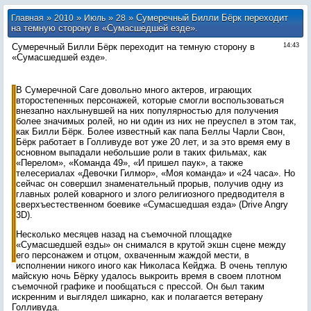
»
»
»
» Сумеречный Билли Бёрк переходит
Главная
2010
Июль
28
на темную сторону в «Сумасшедшей езде».
Сумеречный Билли Бёрк переходит на темную сторону в
14:43
«Сумасшедшей езде».
В Сумеречной Саге довольно много актеров, играющих
второстепенных персонажей, которые смогли воспользоваться
внезапно нахлынувшей на них популярностью для получения
более значимых ролей, но ни один из них не преуспел в этом так,
как Билли Бёрк. Более известный как папа Беллы Чарли Свон,
Бёрк работает в Голливуде вот уже 20 лет, и за это время ему в
основном выпадали небольшие роли в таких фильмах, как
«Перелом», «Команда 49», «И пришел паук», а также
телесериалах «Девочки Гилмор», «Моя команда» и «24 часа». Но
сейчас он совершил знаменательный прорыв, получив одну из
главных ролей коварного и злого религиозного предводителя в
сверхъестественном боевике «Сумасшедшая езда» (Drive Angry
3D).
Несколько месяцев назад на съемочной площадке
«Сумасшедшей езды» он снимался в крутой экшн сцене между
его персонажем и отцом, охваченным жаждой мести, в
исполнении никого иного как Николаса Кейджа. В очень теплую
майскую ночь Бёрку удалось выкроить время в своем плотном
съемочной графике и пообщаться с прессой. Он был таким
искренним и выглядел шикарно, как и полагается ветерану
Голливуда.