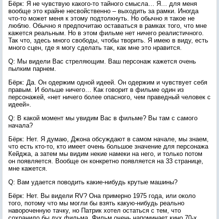
Бёрк: Я не чувствую какого-то тайного смысла… Я… для меня
вообще это крайне несвойственно – выходить за рамки. Иногда
что-то может меня к этому подтолкнуть. Но обычно я такое не
люблю. Обычно я предпочитаю оставаться в рамках того, что мне
кажется реальным. Но в этом фильме нет ничего реалистичного.
Так что, здесь много свободы, чтобы творить. Я имею в виду, есть
много сцен, где я могу сделать так, как мне это нравится.
Q: Мы видели Вас стреляющим. Ваш персонаж кажется очень
пылким парнем.
Бёрк: Да. Он одержим одной идеей. Он одержим и чувствует себя
правым. И больше ничего… Как говорит в фильме один из
персонажей, «нет ничего более опасного, чем праведный человек с
идеей».
Q: В какой момент мы увидим Вас в фильме? Вы там с самого
начала?
Бёрк: Нет. Я думаю, Джона обсуждают в самом начале, мы знаем,
что есть кто-то, кто имеет очень большое значение для персонажа
Кейджа, а затем мы видим некие намеки на него, и только потом
он появляется. Вообще он конкретно появляется на 33 странице,
мне кажется.
Q: Вам удается поводить какие-нибудь крутые машины?
Бёрк: Нет. Вы видели RV? Она примерно 1975 года, или около
того, потому что мы могли бы взять какую-нибудь реально
навороченную тачку, но Патрик хотел остаться с тем, что
сохранило бы дух фильма. Фильм очень напоминает кино 70-х,