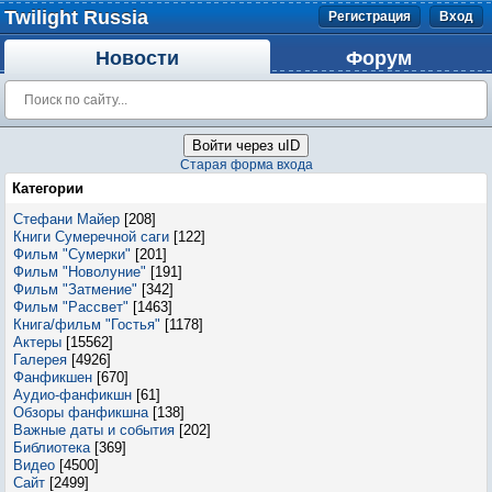
Twilight Russia
Регистрация
Вход
Новости
Форум
Войти через uID
Старая форма входа
Категории
Стефани Майер
[208]
Книги Сумеречной саги
[122]
Фильм "Сумерки"
[201]
Фильм "Новолуние"
[191]
Фильм "Затмение"
[342]
Фильм "Рассвет"
[1463]
Книга/фильм "Гостья"
[1178]
Актеры
[15562]
Галерея
[4926]
Фанфикшен
[670]
Аудио-фанфикшн
[61]
Обзоры фанфикшна
[138]
Важные даты и события
[202]
Библиотека
[369]
Видео
[4500]
Сайт
[2499]