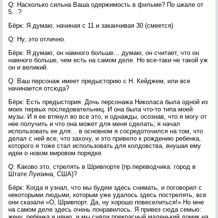
Q: Насколько сильна Ваша одержимость в фильме? По шкале от
5…?
Бёрк: Я думаю, начиная с 11 и заканчивая 30 (смеется)
Q: Ну, это отлично.
Бёрк: Я думаю, он намного больше… думаю, он считает, что он
намного больше, чем есть на самом деле. Но все-таки не такой уж
он и великий.
Q: Ваш персонаж имеет предысторию с Н. Кейджем, или все
начинается отсюда?
Бёрк: Есть предыстория. Дочь персонажа Николаса была одной из
моих первых последовательниц. И она была что-то типа моей
музы. И я ее втянул во все это, и однажды, осознав, что я могу от
нее получить и что она может для меня сделать, я начал
использовать ее для… в основном я сосредоточился на том, что
делал с ней все, что захочу, и это привело к рождению ребенка,
которого я тоже стал использовать для колдовства, внушая ему
идеи о новом мировом порядке.
Q: Каково это, стрелять в Шривпорте (пр.переводчика: город в
Штате Луизина, США)?
Бёрк: Когда я узнал, что мы будем здесь снимать, и поговорил с
некоторыми людьми, которым уже удалось здесь пострелять, все
они сказали «О, Шривпорт. Да, ну хорошо повеселиться!» Но мне
на самом деле здесь очень понравилось. Я привез сюда семью:
жену, ребенка и няню, и мы сняли прекрасный маленький домик на