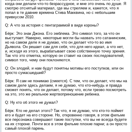
когда они делали что-то безрассудное, и мне это очень по душе. Я
смотрю отснятый материал, где мы стреляем и, кажется, что я
попал в те давние времена Стива Макквина, но с небольшим
привкусом 2010.
Q: А что за история с пентаграммой в виде короны?
Бёрк: Это знак Джона. Его эмблема. Это символ того, за что он
выступает. Наверно, некоторые могли бы назвать это сатанинским,
но на самом деле я не думаю, что он делает что-то во имя
Дьявола. Он решает сам для себя, что для него идеал, а что нет,
и, исходя из этого, вырабатывает свою собственную точку зрения.
Так что это отметка, которую он ставит на своих последователей,
символ того, чему они поклоняются.
Q: Он злодей, и нам будут понятны мотивы его поступков, или он
просто сумасшедший?
Бёрк: Я сам не понимаю (смеется). С тем, что он делает, что мы на
самом деле здесь делаем, я не думаю, что кто-нибудь и правда
сможет понять, что он делает, потому что, если трезво посмотреть
на это, это же реальное жертвоприношение ребенка.
Q: Ну кто об этого не думал?
Бёрк: Кто не делал этого? Так что, я не думаю, что кто-то поймет
его и будет на его стороне. Но, откровенно говоря, в этом фильме
все персонажа совершают такие поступки, что вы не всегда будете
на их стороне. Почти все в этом фильме плохие парни; а он просто
самый плохой парень.