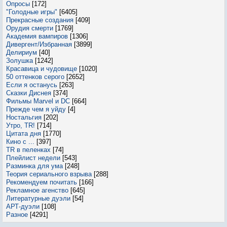
Опросы
[172]
"Голодные игры"
[6405]
Прекрасные создания
[409]
Орудия смерти
[1769]
Академия вампиров
[1306]
Дивергент/Избранная
[3899]
Делириум
[40]
Золушка
[1242]
Красавица и чудовище
[1020]
50 оттенков серого
[2652]
Если я останусь
[263]
Сказки Диснея
[374]
Фильмы Marvel и DC
[664]
Прежде чем я уйду
[4]
Ностальгия
[202]
Утро, TR!
[714]
Цитата дня
[1770]
Кино с ...
[397]
TR в пеленках
[74]
Плейлист недели
[543]
Разминка для ума
[248]
Теория сериального взрыва
[288]
Рекомендуем почитать
[166]
Рекламное агенство
[645]
Литературные дуэли
[54]
АРТ-дуэли
[108]
Разное
[4291]