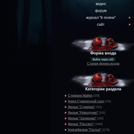
видео
форум
журнал "tr review"
сайт
Форма входа
Войти через uID
Старая форма входа
Категории раздела
Стефани Майер
[208]
Книги Сумеречной саги
[122]
Фильм "Сумерки"
[201]
Фильм "Новолуние"
[191]
Фильм "Затмение"
[342]
Фильм "Рассвет"
[1463]
Книга/фильм "Гостья"
[1178]