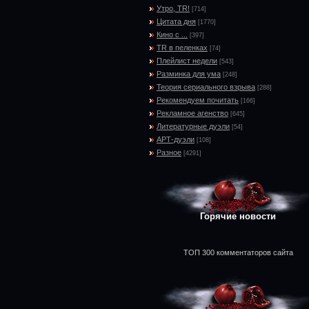
Утро, TR!
[714]
Цитата дня
[1770]
Кино с ...
[397]
TR в пеленках
[74]
Плейлист недели
[543]
Разминка для ума
[248]
Теория сериального взрыва
[288]
Рекомендуем почитать
[166]
Рекламное агенство
[645]
Литературные дуэли
[54]
АРТ-дуэли
[108]
Разное
[4291]
Горячие новости
ТОП 300 комментаторов сайта