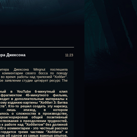
ера Джексона
11:23
итера Джексона Wingnut поспешила
ь комментарии своего босса по поводу
 во время работы над трилогией "Хоббит".
е заявлении студии цитирует ресурс The
нный в YouTube 6-минутный клип
 фрагментом 45-минутного фильма,
ходит в дополнительные материалы к
ому изданию картины "Хоббит 3: Битва
тв". Кто-то решил создать эту нарезку,
зуя лишь эпизод, в котором
алось о сложностях в производстве,
проигнорировав общий позитивный
ествования о преодолении трудностей.
л к работе над "Хоббитом" без должной
Его комментарии - это честный рассказ
ордится тремя частями "Хоббита" и
как об одном из самых важных опытов.