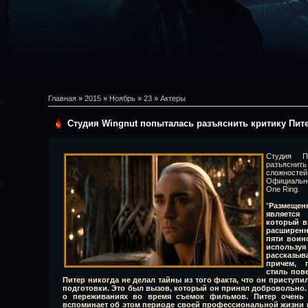
Главная
»
2015
»
Ноябрь
»
23
»
Актеры
Студия Wingnut попыталась разъяснить критику Пит
Студия П
разъяснит
сложностей
Официально
One Ring.
"
Размеще
является
который в
расширенн
пяти воинс
исполь
рассказыв
причем, 
стиль пов
Питер никогда не делал тайны из того факта, что он приступи
подготовки. Это был вызов, который он принял добровольно. 
о переживаниях во время съемок фильмов. Питер очень г
вспоминает об этом периоде своей профессиональной жизни 