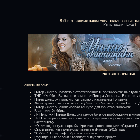
Добавлять комментарии могут только зарегистри
[
Регистрация
|
Вход
]
Не было бы счастья
Новости по теме:
Питер Джексон возложил ответственность за "Хоббита" на студи
THR: «Хоббит: Битва пяти воинств» Питера Джексона. В гостях у 
Питер Джексон прояснил ситуацию с наследием Толкиена
Физик доказал невозможность убийства Смауга стрелой Питера 
Питер Джексон анонсировал конкурс для фанатов "Хоббита"
Властелин Хоббита
Ли Пейс: «У Питера Джексона самое богатое воображение в мир
Ли Пейс «признавался» в своей нетрадиционной репутации семь д
настоящему
«Отлично, но хуже первой». Критики высоко оценили «Стражи Гал
Стали известны самые скачиваемые фильмы 2015 года
"Хоббит": Гэндальф собрался на пенсию
Расширенные версии "Хоббита" выпустят в прокат