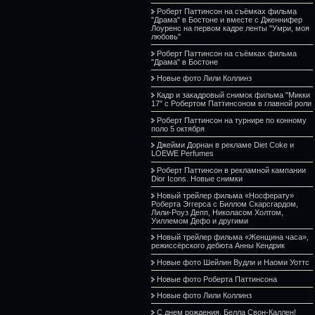
Роберт Паттинсон на съёмках фильма
"Драма" в Бостоне и вместе с Дженнифер
Лоуренс на первом кадре ленты "Умри, моя
любовь"
Роберт Паттинсон на съёмках фильма
"Драма" в Бостоне
Новые фото Лили Коллинз
Кадр и закадровый снимок фильма "Микки
17" с Робертом Паттинсоном в главной роли
Роберт Паттинсон на турнире по конному
поло 5 октября
Джейми Дорнан в рекламе Diet Coke и
LOEWE Perfumes
Роберт Паттинсон в рекламной кампании
Dior Icons. Новые снимки
Новый трейлер фильма «Носферату»
Роберта Эггерса с Биллом Скарсгардом,
Лили-Роуз Депп, Николасом Холтом,
Уиллемом Дефо и другими
Новый трейлер фильма «Женщина часа»,
режиссёрского дебюта Анны Кендрик
Новые фото Шейлин Вудли и Наоми Уоттс
Новые фото Роберта Паттинсона
Новые фото Лили Коллинз
С днем рождения, Белла Свон-Каллен!