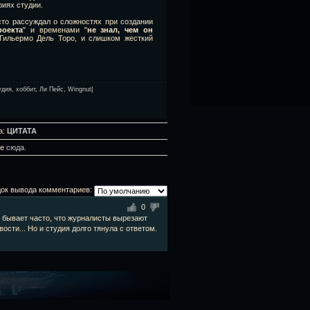
риях студии.
сто рассуждал о сложностях при создании
роекта
" и временами "
не знал, чем он
 Гильермо Дель Торо, и слишком жесткий
удия
,
хоббит
,
Ли Пейс
,
Wingnut
|
а:
ЦИТАТА
те
сюда
.
ок вывода комментариев:
0
 бывает часто, что журналисты вырезают
вости... Но и студия долго тянула с ответом.