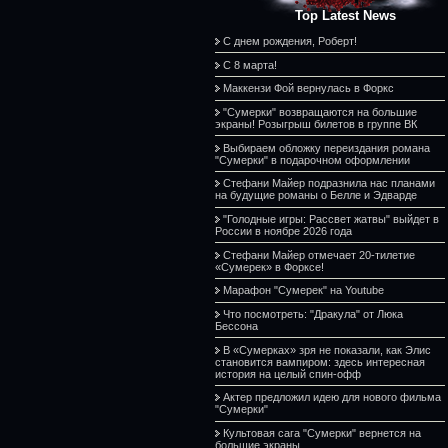
Top Latest News
С днем рождения, Роберт!
С 8 марта!
Маккензи Фой вернулась в Форкс
"Сумерки" возвращаются на большие
экраны! Розыгрыш билетов в группе ВК
Выбираем обложку переиздания романа
"Сумерки" в подарочном оформлении
Стефани Майер подразнила нас планами
на будущие романы о Белле и Эдварде
"Голодные игры: Рассвет жатвы" выйдет в
России в ноябре 2026 года
Стефани Майер отмечает 20-тилетие
«Сумерек» в Форксе!
Марафон "Сумерек" на Youtube
Что посмотреть: "Дракула" от Люка
Бессона
В «Сумерках» зря не показали, как Элис
становится вампиром: здесь интересная
история на целый спин-офф
Актер предложил идею для нового фильма
"Сумерки"
Культовая сага "Сумерки" вернется на
большие экраны