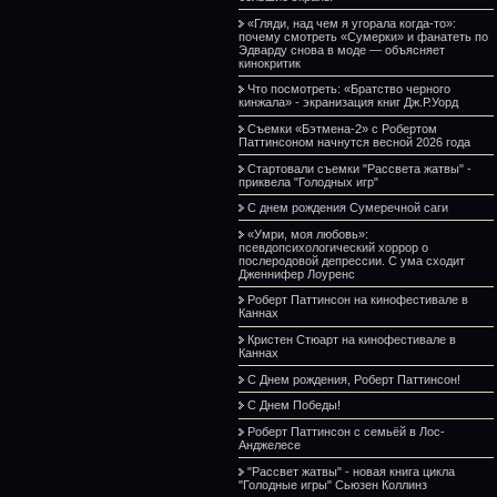
«Гляди, над чем я угорала когда-то»:
почему смотреть «Сумерки» и фанатеть по
Эдварду снова в моде — объясняет
кинокритик
Что посмотреть: «Братство черного
кинжала» - экранизация книг Дж.Р.Уорд
Съемки «Бэтмена-2» с Робертом
Паттинсоном начнутся весной 2026 года
Стартовали съемки "Рассвета жатвы" -
приквела "Голодных игр"
С днем рождения Сумеречной саги
«Умри, моя любовь»:
псевдопсихологический хоррор о
послеродовой депрессии. С ума сходит
Дженнифер Лоуренс
Роберт Паттинсон на кинофестивале в
Каннах
Кристен Стюарт на кинофестивале в
Каннах
С Днем рождения, Роберт Паттинсон!
С Днем Победы!
Роберт Паттинсон с семьёй в Лос-
Анджелесе
"Рассвет жатвы" - новая книга цикла
"Голодные игры" Сьюзен Коллинз