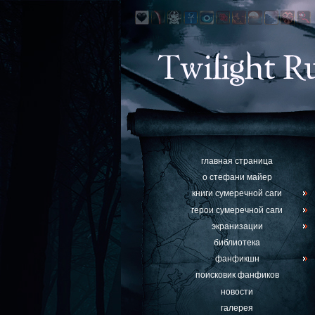
главная страница
о стефани майер
книги сумеречной саги
герои сумеречной саги
экранизации
библиотека
фанфикшн
поисковик фанфиков
новости
галерея