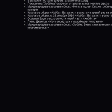
В Испании построят Шир из "Властелина колец"
Поклонника "Хоббита" отлучили от школы за магические угрозы
Международные кассовые сборы: «Ночь в музее: Секрет гробни
позиции
Кассовые сборы: «Хоббит: Битва пяти воинств» в третий раз на 
Кассовые сборы за 19 декабря 2014: «Хоббит: Битва пяти воинст
Орландо Блум о возможности новой части «Хоббита»
Питер Джексон: «Хочу вернуться к малобюджетному кино»
Международные кассовые сборы: «Хоббит: Битва пяти воинств» 
пересмешницы»