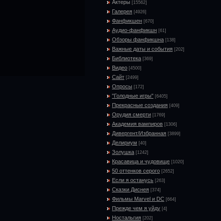
Актеры
[15562]
Галерея
[4926]
Фанфикшен
[670]
Аудио-фанфикшн
[61]
Обзоры фанфикшна
[138]
Важные даты и события
[202]
Библиотека
[369]
Видео
[4500]
Сайт
[2499]
Опросы
[172]
"Голодные игры"
[6405]
Прекрасные создания
[409]
Орудия смерти
[1769]
Академия вампиров
[1306]
Дивергент/Избранная
[3899]
Делириум
[40]
Золушка
[1242]
Красавица и чудовище
[1020]
50 оттенков серого
[2652]
Если я останусь
[263]
Сказки Диснея
[374]
Фильмы Marvel и DC
[664]
Прежде чем я уйду
[4]
Ностальгия
[202]