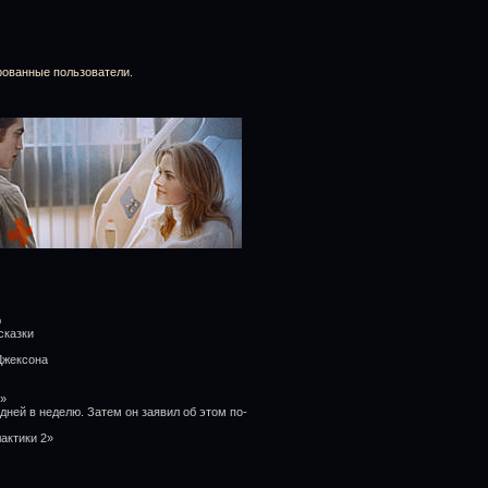
рованные пользователи.
ю
сказки
Джексона
е»
ней в неделю. Затем он заявил об этом по-
актики 2»