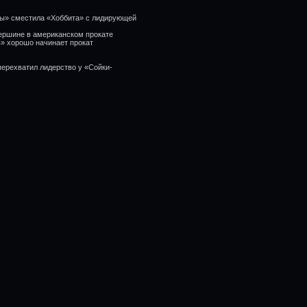
цы» сместила «Хоббита» с лидирующей
вершине в американском прокате
в» хорошо начинает прокат
перехватил лидерство у «Сойки-