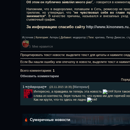
Об этом он публично заявлял много раз
", - говорится в коммента
Напомним, что в видеоролике, попавшем в Сеть, режиссер не про
трилогии, но утверждал, что "
не чувствовал себя во главе п
занимается"
. В качестве причины, назывался и внезапных уход
съемочный график.
За информацию спасибо сайту
http://www.kinonews.ru
.
Источник
|
Категория
:
Актеры
|
Добавил
:
модератор
|
Теги
:
критика
,
Питер Джексон
,
ст
Мне нравится
5
Процитировать текст новости: выделите текст для цитаты и нажмите сюд
Если Вы нашли ошибку или опечатку в новости, выделите текст и нажми
Всего комментариев
:
1
Обновить комментарии
Поряд
1
♥ღАврораღ♥
[
Материал
]
(23.11.2015 18:35)
Интересно, а правдива ли теперь эта новость
Хотя такое
слова из контекста, беря только то, что нужно им для горячей но
Как ни крути, что-то здесь не ладно
Сумеречные новости