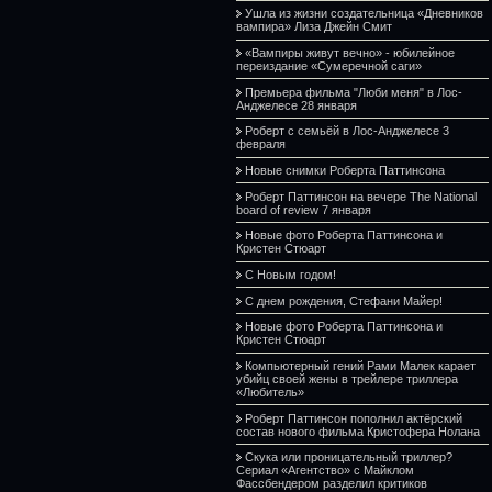
Ушла из жизни создательница «Дневников
вампира» Лиза Джейн Смит
«Вампиры живут вечно» - юбилейное
переиздание «Сумеречной саги»
Премьера фильма "Люби меня" в Лос-
Анджелесе 28 января
Роберт с семьёй в Лос-Анджелесе 3
февраля
Новые снимки Роберта Паттинсона
Роберт Паттинсон на вечере The National
board of review 7 января
Новые фото Роберта Паттинсона и
Кристен Стюарт
С Новым годом!
С днем рождения, Стефани Майер!
Новые фото Роберта Паттинсона и
Кристен Стюарт
Компьютерный гений Рами Малек карает
убийц своей жены в трейлере триллера
«Любитель»
Роберт Паттинсон пополнил актёрский
состав нового фильма Кристофера Нолана
Скука или проницательный триллер?
Сериал «Агентство» с Майклом
Фассбендером разделил критиков