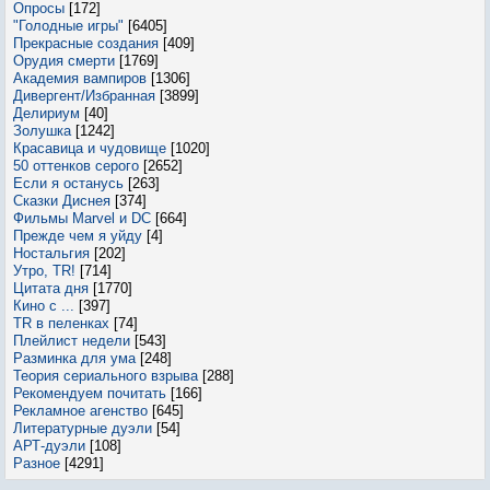
Опросы
[172]
"Голодные игры"
[6405]
Прекрасные создания
[409]
Орудия смерти
[1769]
Академия вампиров
[1306]
Дивергент/Избранная
[3899]
Делириум
[40]
Золушка
[1242]
Красавица и чудовище
[1020]
50 оттенков серого
[2652]
Если я останусь
[263]
Сказки Диснея
[374]
Фильмы Marvel и DC
[664]
Прежде чем я уйду
[4]
Ностальгия
[202]
Утро, TR!
[714]
Цитата дня
[1770]
Кино с ...
[397]
TR в пеленках
[74]
Плейлист недели
[543]
Разминка для ума
[248]
Теория сериального взрыва
[288]
Рекомендуем почитать
[166]
Рекламное агенство
[645]
Литературные дуэли
[54]
АРТ-дуэли
[108]
Разное
[4291]