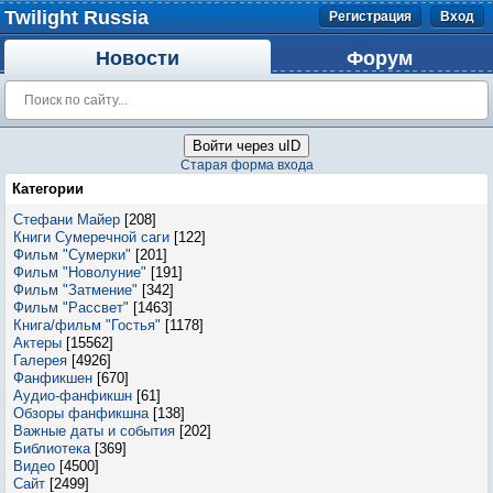
Twilight Russia
Регистрация
Вход
Новости
Форум
Войти через uID
Старая форма входа
Категории
Стефани Майер
[208]
Книги Сумеречной саги
[122]
Фильм "Сумерки"
[201]
Фильм "Новолуние"
[191]
Фильм "Затмение"
[342]
Фильм "Рассвет"
[1463]
Книга/фильм "Гостья"
[1178]
Актеры
[15562]
Галерея
[4926]
Фанфикшен
[670]
Аудио-фанфикшн
[61]
Обзоры фанфикшна
[138]
Важные даты и события
[202]
Библиотека
[369]
Видео
[4500]
Сайт
[2499]