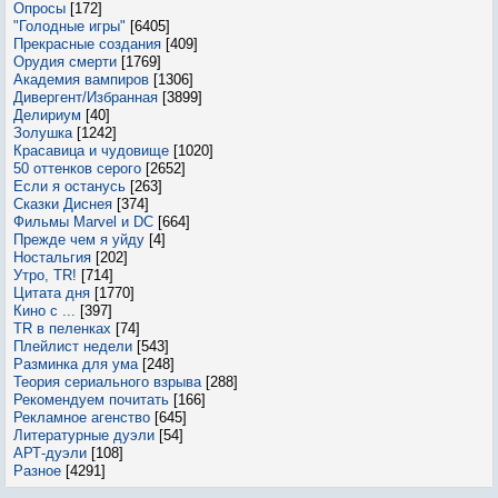
Опросы
[172]
"Голодные игры"
[6405]
Прекрасные создания
[409]
Орудия смерти
[1769]
Академия вампиров
[1306]
Дивергент/Избранная
[3899]
Делириум
[40]
Золушка
[1242]
Красавица и чудовище
[1020]
50 оттенков серого
[2652]
Если я останусь
[263]
Сказки Диснея
[374]
Фильмы Marvel и DC
[664]
Прежде чем я уйду
[4]
Ностальгия
[202]
Утро, TR!
[714]
Цитата дня
[1770]
Кино с ...
[397]
TR в пеленках
[74]
Плейлист недели
[543]
Разминка для ума
[248]
Теория сериального взрыва
[288]
Рекомендуем почитать
[166]
Рекламное агенство
[645]
Литературные дуэли
[54]
АРТ-дуэли
[108]
Разное
[4291]