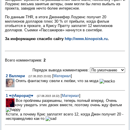
Лоуренс весьма занятые актеры, онии могли бы легко выбыть из
проекта, завидев нечто более интересное.
По данным THR, в итоге Дженнифер Лоуренс получит 20
миллионов долларов плюс 30 % от прибыли, когда фильм
отобьется в прокате, а Крису Пратту заплатят 12 миллионов
долларов. Съемки «Пассажиров» начнутся в сентябре.
За информацию спасибо сайту
http://www.kinopoisk.ru
.
Всего комментариев
:
2
Порядок вывода комментариев:
2
Валлери
[
Материал
]
(17.06.2015 23:02)
Опять фантастику свели к любви, что за мода
1
♥ღАврораღ♥
[
Материал
]
(17.06.2015 18:22)
Все проблемы разрешены, теперь полный вперед. Очень
хочу увидеть этих двоих вместе, поэтому очень жду фильм
Кстати, а почему Крис заплатят всего 12, когда Джен получит 20 -
несправедливо как-то