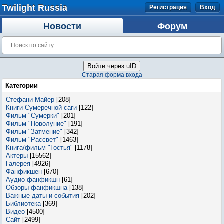
Twilight Russia
Регистрация
Вход
Новости
Форум
Войти через uID
Старая форма входа
Категории
Стефани Майер
[208]
Книги Сумеречной саги
[122]
Фильм "Сумерки"
[201]
Фильм "Новолуние"
[191]
Фильм "Затмение"
[342]
Фильм "Рассвет"
[1463]
Книга/фильм "Гостья"
[1178]
Актеры
[15562]
Галерея
[4926]
Фанфикшен
[670]
Аудио-фанфикшн
[61]
Обзоры фанфикшна
[138]
Важные даты и события
[202]
Библиотека
[369]
Видео
[4500]
Сайт
[2499]