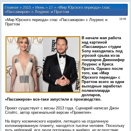
»
»
»
» «Мир Юрского периода» спас
Главная
2015
Июнь
17
«Пассажиров» с Лоуренс и Праттом
«Мир Юрского периода» спас «Пассажиров» с Лоуренс и
18:08
Праттом
В начале мая работа
над картиной
«Пассажиры» студии
Sony находилась под
угрозой срыва из-за
гонораров Дженнифер
Лоуренс и Криса
Пратта. Однако после
того, как «Мир
Юрского периода» с
Праттом всего за одни
выходные заработал
полмиллиарда
долларов,
«Пассажиров» все-таки запустили в производство.
Проект существует с весны 2013 года. Сценарий написал Джон
Спэйтс, автор оригинальной версии «Прометея».
На борту космического корабля, летящего на отдаленную
колонизированную планету, находятся тысячи человек. Поскольку
путь неблизкий, все люди погружены в анабиоз, но вследствие