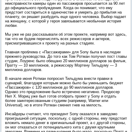
неисправности камеры один из пассажиров просыпается за 90 лет
до официального пробуждения. Когда он понимает, что ему
предстоит состариться в одиночестве и умереть до прибытия на
планету, он решает разбудить еще одного человека. Выбор падает
на женщину, с которой у героя завязывается необычная история
любви.
Мы уже не раз рассказывали об этом проекте, например вот здесь,
так что не будем перечислять всех режиссеров и актеров,
присматривавшихся к проекту на разных стадиях.
Главная проблема с «Пассажирами» для Sony была в наследии
прежнего руководства. До того как Том Ротман получил пост главы
студии, Лоуренс было обещано 20 миллионов долларов за фильм,
Пратту — 10 миллионов, а режиссеру Мортену Тильдуму — 3
миллиона долларов.
В начале июня Ротман попросил Тильдума внести правки в
сценарий, благодаря которым можно было бы уменьшить бюджет
«Пассажиров» с 120 миллионов до 90 миллионов долларов.
Однако это предложение было встречено негативно. Продюсер
Нил Х. Мориц уже был готов отобрать проект у Sony и отдать
более заинтересованным студиям (например, Warner или
Universal), но в итоге Ротман сменил гнев на милость.
Инсайдеры считают, что президент Sony оказался в заведомо
проигрышной ситуации, поскольку, с одной стороны, ему предстоит
вложить немало денег в оригинальный проект, а с другой стороны,
он мог отказаться от потенциального хита с двумя крупными
звездами. Времени на размышления было мало, поскольку Пратт и