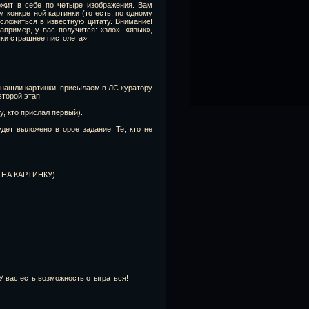
ржит в себе по четыре изображения. Вам
 конкретной картинки (то есть, по одному
 сложиться в известную цитату. Внимание!
пример, у вас получится: «зло», «язык»,
ыки страшнее пистолета».
 нашли картинки, присылаем в ЛС куратору
второй этап.
, кто прислал первый).
дет выложено второе задание. Те, кто не
Е НА КАРТИНКУ).
 У вас есть возможность отыграться!