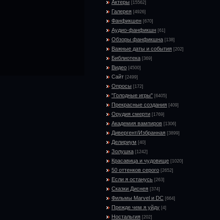
Актеры
[15562]
Галерея
[4926]
Фанфикшен
[670]
Аудио-фанфикшн
[61]
Обзоры фанфикшна
[138]
Важные даты и события
[202]
Библиотека
[369]
Видео
[4500]
Сайт
[2499]
Опросы
[172]
"Голодные игры"
[6405]
Прекрасные создания
[409]
Орудия смерти
[1769]
Академия вампиров
[1306]
Дивергент/Избранная
[3899]
Делириум
[40]
Золушка
[1242]
Красавица и чудовище
[1020]
50 оттенков серого
[2652]
Если я останусь
[263]
Сказки Диснея
[374]
Фильмы Marvel и DC
[664]
Прежде чем я уйду
[4]
Ностальгия
[202]