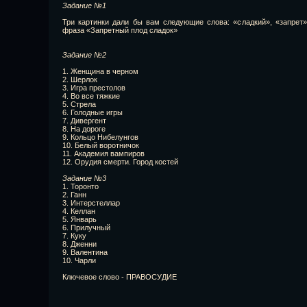
Задание №1
Три картинки дали бы вам следующие слова: «сладкий», «запрет»
фраза «Запретный плод сладок»
Задание №2
1. Женщина в черном
2. Шерлок
3. Игра престолов
4. Во все тяжкие
5. Стрела
6. Голодные игры
7. Дивергент
8. На дороге
9. Кольцо Нибелунгов
10. Белый воротничок
11. Академия вампиров
12. Орудия смерти. Город костей
Задание №3
1. Торонто
2. Ганн
3. Интерстеллар
4. Келлан
5. Январь
6. Прилучный
7. Куку
8. Дженни
9. Валентина
10. Чарли
Ключевое слово - ПРАВОСУДИЕ