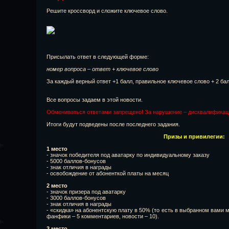
Решите кроссворд и сложите ключевое слово.
Присылать ответ в следующей форме:
номер вопроса – ответ + ключевое слово
За каждый верный ответ +1 балл, правильное ключевое слово + 2 бал
Все вопросы задаем в этой новости.
Обмениваться ответами запрещено! За нарушение – дисквалификац
Итоги будут подведены после последнего задания.
Призы и привилегии:
1 место
- значок победителя под аватарку по индивидуальному заказу
- 5000 баллов-бонусов
- знак отличия в награды
- освобождение от абоненткой платы на месяц
2 место
- значок призера под аватарку
- 3000 баллов-бонусов
- знак отличия в награды
- «скидка» на абонентскую плату в 50% (то есть в выбранном вами 
фанфики – 5 комментариев, новости – 10).
3 место