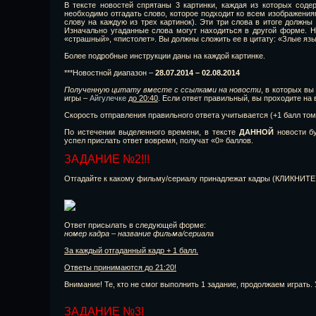
В тексте новостей спрятаны 3 картинки, каждая из которых соде
необходимо отгадать слово, которое подходит ко всем изображениям
слову на каждую из трех картинок). Эти три слова в итоге должны
Изначально угаданные слова могут находиться в другой форме. На
«страшный», «пистолет». Вы должны сложить ее в цитату: «Злые яз
Более подробные инструкции даны на каждой картинке.
***Новостной диапазон –
28.07.2014 – 02.08.2014
Полученную цитату вместе с ссылками на новости
, в которых вы
игры –
Айгулечке
до 20:40
. Если ответ правильный, вы проходите на 
Скорость отправления правильного ответа учитывается (+1 балл тому
По истечении выделенного времени, в тексте
ДАННОЙ
новости бу
успел прислать ответ вовремя, получат «0» баллов.
ЗАДАНИЕ №2!!!
Отгадайте к какому фильму/сериалу принадлежат кадры (КЛИКНИТ
Ответ присылать в следующей форме:
номер кадра – название фильма/сериала
За каждый отгаданный кадр + 1 балл.
Ответы принимаются до 21:20!
Внимание! Те, кто не смог выполнить 1 задание, продолжаем играть.
ЗАДАНИЕ №3!