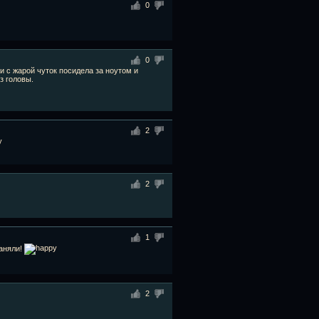
0
0
и с жарой чуток посидела за ноутом и
з головы.
2
2
1
заняли!
2