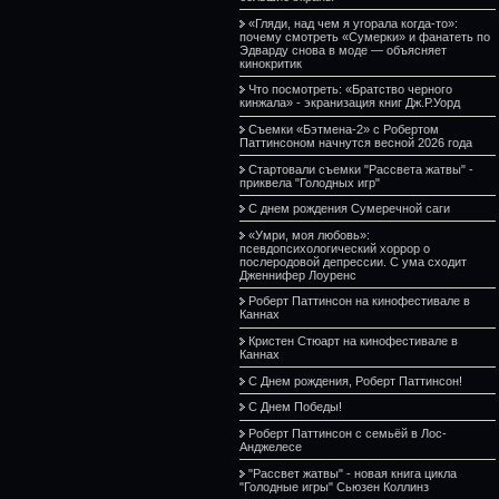
«Гляди, над чем я угорала когда-то»:
почему смотреть «Сумерки» и фанатеть по
Эдварду снова в моде — объясняет
кинокритик
Что посмотреть: «Братство черного
кинжала» - экранизация книг Дж.Р.Уорд
Съемки «Бэтмена-2» с Робертом
Паттинсоном начнутся весной 2026 года
Стартовали съемки "Рассвета жатвы" -
приквела "Голодных игр"
С днем рождения Сумеречной саги
«Умри, моя любовь»:
псевдопсихологический хоррор о
послеродовой депрессии. С ума сходит
Дженнифер Лоуренс
Роберт Паттинсон на кинофестивале в
Каннах
Кристен Стюарт на кинофестивале в
Каннах
С Днем рождения, Роберт Паттинсон!
С Днем Победы!
Роберт Паттинсон с семьёй в Лос-
Анджелесе
"Рассвет жатвы" - новая книга цикла
"Голодные игры" Сьюзен Коллинз