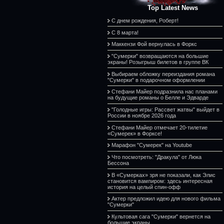
Top Latest News
С днем рождения, Роберт!
С 8 марта!
Маккензи Фой вернулась в Форкс
"Сумерки" возвращаются на большие
экраны! Розыгрыш билетов в группе ВК
Выбираем обложку переиздания романа
"Сумерки" в подарочном оформлении
Стефани Майер подразнила нас планами
на будущие романы о Белле и Эдварде
"Голодные игры: Рассвет жатвы" выйдет в
России в ноябре 2026 года
Стефани Майер отмечает 20-тилетие
«Сумерек» в Форксе!
Марафон "Сумерек" на Youtube
Что посмотреть: "Дракула" от Люка
Бессона
В «Сумерках» зря не показали, как Элис
становится вампиром: здесь интересная
история на целый спин-офф
Актер предложил идею для нового фильма
"Сумерки"
Культовая сага "Сумерки" вернется на
большие экраны