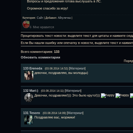
Вопросы и предложения готова выслушать в ЛС.
Огромное спасибо за игру!
Категория
:
Сайт
|
Добавил
:
Айгулечка
|
Мне нравится
6
Процитировать текст новости: выделите текст для цитаты и нажмите сюд
Если Вы нашли ошибку или опечатку в новости, выделите текст и нажми
Всего комментариев
:
133
Обновить комментарии
Поряд
133
Ereneda
[
Материал
]
(03.08.2014 14:52)
девочки, поздравляю, вы молодцы)
132
Mari:)
[
Материал
]
(03.08.2014 14:11)
Девочки, поздравляю!))) Это было круто!)))
131
Tesoro
[
Материал
]
(03.08.2014 14:09)
Поздравляю вас, моржики!