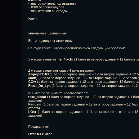
- значок призера под аватарку
- 1000 баллов-бонусов
- знак отличия в награды
Удачи!
Уважаемые Закаленные!
Вот и подведены итоги игры!
Не буду тянуть, игроки расположились следующим образом:
3 место
занимает
len4ikchi
(1 балл за первое задание + 12 баллов за
2 место
занимают сразу 4 пользователя!
Аврора3163
(1 балл за первое задание + 12 за второе задание + 12 
Mari:)
(1 балл за первое задание + 12 за второе задание + 12 баллов 
ССღ
(1 балл за первое задание + 12 за второе задание + 12 баллов з
Fleur_De_Lys
(1 балл за первое задание + 12 за второе задание + 12
И
1 место
занимают 3 пользователя:
true_blоod
(1 балл за первое задание + 12 за второе задание + 1 бал
задание)
Pandыч
(1 балл за первое задание + 12 за второе задание + 12 балл
ответа)
LOst
(1 балл за первое задание + 1 балл за скорость ответа + 12
задание)
Поздравляю!
Ответы к игре: