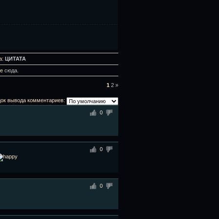
а:
ЦИТАТА
те
сюда
.
1
2
»
ок вывода комментариев:
0
0
0