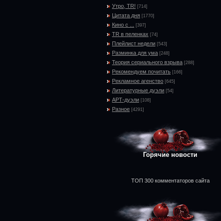
Утро, TR!
[714]
Цитата дня
[1770]
Кино с ...
[397]
TR в пеленках
[74]
Плейлист недели
[543]
Разминка для ума
[248]
Теория сериального взрыва
[288]
Рекомендуем почитать
[166]
Рекламное агенство
[645]
Литературные дуэли
[54]
АРТ-дуэли
[108]
Разное
[4291]
Горячие новости
ТОП 300 комментаторов сайта