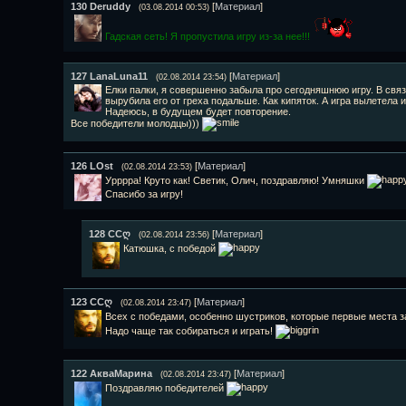
130
Deruddy
[
Материал
]
(03.08.2014 00:53)
Гадская сеть! Я пропустила игру из-за нее!!!
127
LanaLuna11
[
Материал
]
(02.08.2014 23:54)
Елки палки, я совершенно забыла про сегодняшнюю игру. В связ
вырубила его от греха подальше. Как кипяток. А игра вылетела и
Надеюсь, в будущем будет повторение.
Все победители молодцы)))
126
LOst
[
Материал
]
(02.08.2014 23:53)
Урррра! Круто как! Светик, Олич, поздравляю! Умняшки
Спасибо за игру!
128
ССღ
[
Материал
]
(02.08.2014 23:56)
Катюшка, с победой
123
ССღ
[
Материал
]
(02.08.2014 23:47)
Всех с победами, особенно шустриков, которые первые места 
Надо чаще так собираться и играть!
122
АкваМарина
[
Материал
]
(02.08.2014 23:47)
Поздравляю победителей