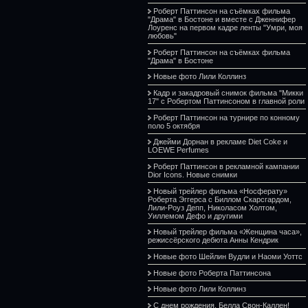
Роберт Паттинсон на съёмках фильма
"Драма" в Бостоне и вместе с Дженнифер
Лоуренс на первом кадре ленты "Умри, моя
любовь"
Роберт Паттинсон на съёмках фильма
"Драма" в Бостоне
Новые фото Лили Коллинз
Кадр и закадровый снимок фильма "Микки
17" с Робертом Паттинсоном в главной роли
Роберт Паттинсон на турнире по конному
поло 5 октября
Джейми Дорнан в рекламе Diet Coke и
LOEWE Perfumes
Роберт Паттинсон в рекламной кампании
Dior Icons. Новые снимки
Новый трейлер фильма «Носферату»
Роберта Эггерса с Биллом Скарсгардом,
Лили-Роуз Депп, Николасом Холтом,
Уиллемом Дефо и другими
Новый трейлер фильма «Женщина часа»,
режиссёрского дебюта Анны Кендрик
Новые фото Шейлин Вудли и Наоми Уоттс
Новые фото Роберта Паттинсона
Новые фото Лили Коллинз
С днем рождения, Белла Свон-Каллен!