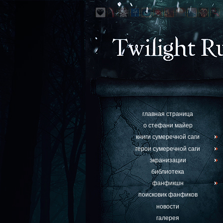
главная страница
о стефани майер
книги сумеречной саги
герои сумеречной саги
экранизации
библиотека
фанфикшн
поисковик фанфиков
новости
галерея