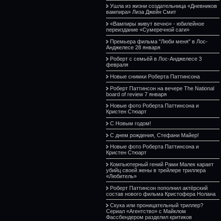
Ушла из жизни создательница «Дневников
вампира» Лиза Джейн Смит
«Вампиры живут вечно» - юбилейное
переиздание «Сумеречной саги»
Премьера фильма "Люби меня" в Лос-
Анджелесе 28 января
Роберт с семьёй в Лос-Анджелесе 3
февраля
Новые снимки Роберта Паттинсона
Роберт Паттинсон на вечере The National
board of review 7 января
Новые фото Роберта Паттинсона и
Кристен Стюарт
С Новым годом!
С днем рождения, Стефани Майер!
Новые фото Роберта Паттинсона и
Кристен Стюарт
Компьютерный гений Рами Малек карает
убийц своей жены в трейлере триллера
«Любитель»
Роберт Паттинсон пополнил актёрский
состав нового фильма Кристофера Нолана
Скука или проницательный триллер?
Сериал «Агентство» с Майклом
Фассбендером разделил критиков