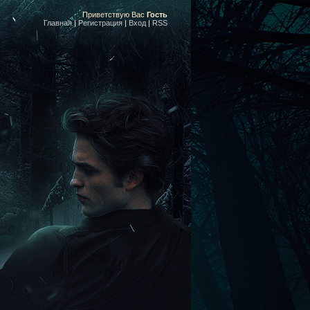
Приветствую Вас
Гость
Главная
|
Регистрация
|
Вход
|
RSS