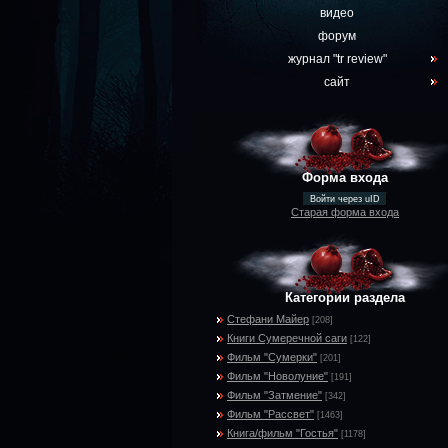
видео
форум
журнал "tr review"
сайт
Форма входа
Войти через uID
Старая форма входа
Категории раздела
Стефани Майер
[208]
Книги Сумеречной саги
[122]
Фильм "Сумерки"
[201]
Фильм "Новолуние"
[191]
Фильм "Затмение"
[342]
Фильм "Рассвет"
[1463]
Книга/фильм "Гостья"
[1178]