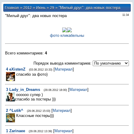
»
»
»
» "Милый друг": два новых постера
Главная
2012
Июнь
29
"Милый друг": два новых постера
11:34
фото кликабельны
Всего комментариев
:
4
Порядок вывода комментариев:
4
eXistеnZ
[
Материал
]
(03.08.2012 10:33)
спасибо за фото)
3
Lady_in_Dreams
[
Материал
]
(29.06.2012 18:00)
оооооо супер )
спасибо за постеры )))
2
^Lutik^
[
Материал
]
(29.06.2012 15:03)
Классные постеры)))
1
Zarinaee
[
Материал
]
(29.06.2012 13:39)