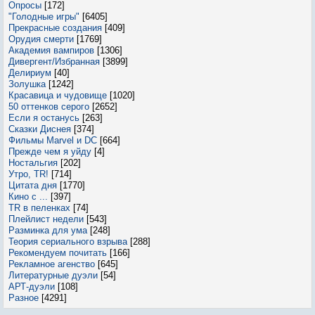
Опросы
[172]
"Голодные игры"
[6405]
Прекрасные создания
[409]
Орудия смерти
[1769]
Академия вампиров
[1306]
Дивергент/Избранная
[3899]
Делириум
[40]
Золушка
[1242]
Красавица и чудовище
[1020]
50 оттенков серого
[2652]
Если я останусь
[263]
Сказки Диснея
[374]
Фильмы Marvel и DC
[664]
Прежде чем я уйду
[4]
Ностальгия
[202]
Утро, TR!
[714]
Цитата дня
[1770]
Кино с ...
[397]
TR в пеленках
[74]
Плейлист недели
[543]
Разминка для ума
[248]
Теория сериального взрыва
[288]
Рекомендуем почитать
[166]
Рекламное агенство
[645]
Литературные дуэли
[54]
АРТ-дуэли
[108]
Разное
[4291]