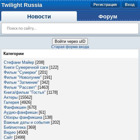
Twilight Russia
Регистрация
Вход
Новости
Форум
Войти через uID
Старая форма входа
Категории
Стефани Майер
[208]
Книги Сумеречной саги
[122]
Фильм "Сумерки"
[201]
Фильм "Новолуние"
[191]
Фильм "Затмение"
[342]
Фильм "Рассвет"
[1463]
Книга/фильм "Гостья"
[1178]
Актеры
[15562]
Галерея
[4926]
Фанфикшен
[670]
Аудио-фанфикшн
[61]
Обзоры фанфикшна
[138]
Важные даты и события
[202]
Библиотека
[369]
Видео
[4500]
Сайт
[2499]