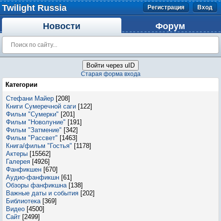
Twilight Russia
Регистрация
Вход
Новости
Форум
Войти через uID
Старая форма входа
Категории
Стефани Майер
[208]
Книги Сумеречной саги
[122]
Фильм "Сумерки"
[201]
Фильм "Новолуние"
[191]
Фильм "Затмение"
[342]
Фильм "Рассвет"
[1463]
Книга/фильм "Гостья"
[1178]
Актеры
[15562]
Галерея
[4926]
Фанфикшен
[670]
Аудио-фанфикшн
[61]
Обзоры фанфикшна
[138]
Важные даты и события
[202]
Библиотека
[369]
Видео
[4500]
Сайт
[2499]