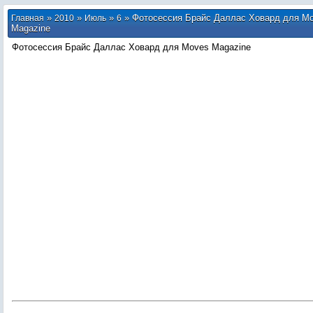
»
»
»
» Фотосессия Брайс Даллас Ховард для M
Главная
2010
Июль
6
Magazine
Фотосессия Брайс Даллас Ховард для Moves Magazine