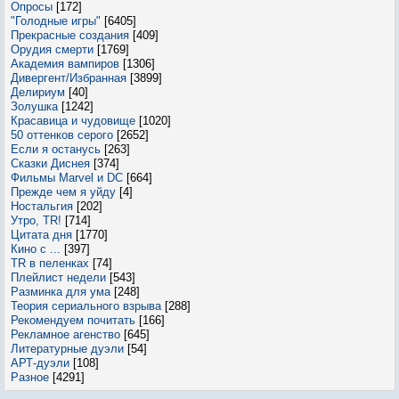
Опросы
[172]
"Голодные игры"
[6405]
Прекрасные создания
[409]
Орудия смерти
[1769]
Академия вампиров
[1306]
Дивергент/Избранная
[3899]
Делириум
[40]
Золушка
[1242]
Красавица и чудовище
[1020]
50 оттенков серого
[2652]
Если я останусь
[263]
Сказки Диснея
[374]
Фильмы Marvel и DC
[664]
Прежде чем я уйду
[4]
Ностальгия
[202]
Утро, TR!
[714]
Цитата дня
[1770]
Кино с ...
[397]
TR в пеленках
[74]
Плейлист недели
[543]
Разминка для ума
[248]
Теория сериального взрыва
[288]
Рекомендуем почитать
[166]
Рекламное агенство
[645]
Литературные дуэли
[54]
АРТ-дуэли
[108]
Разное
[4291]