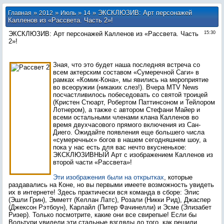
»
»
»
» ЭКСКЛЮЗИВ: Арт персонажей
Главная
2012
Июль
14
Калленов из «Рассвета. Часть 2»!
ЭКСКЛЮЗИВ: Арт персонажей Калленов из «Рассвета. Часть
15:30
2»!
Зная, что это будет наша последняя встреча со
всем актерским составом «Сумеречной Саги» в
рамках «Комик-Кона», мы явились на мероприятие
во всеоружии (никаких слез!). Вчера MTV News
посчастливилось побеседовать со святой троицей
(Кристен Стюарт, Робертом Паттинсоном и Тейлором
Лотнером), а также с автором Стефани Майер и
всеми остальными членами клана Калленов во
время двухчасового прямого включения из Сан-
Диего. Ожидайте появления еще большего числа
«сумеречных» богов в нашем сегодняшнем шоу, а
пока у нас есть для вас нечто вкусненькое:
ЭКСКЛЮЗИВНЫЙ Арт с изображением Калленов из
второй части «Рассвета»!
Эти изображения были на открытках
, которые
раздавались на Коне, но вы первыми имеете возможность увидеть
их в интернете! Здесь практически вся команда в сборе: Элис
(Эшли Грин), Эмметт (Келлан Латс), Розали (Никки Рид), Джаспер
(Джексон Рэтбоун), Карлайл (Питер Фачинелли) и Эсме (Элизабет
Ризер). Только посмотрите, какие они все свирепые! Если бы
Вольтури увидели эти стальные взгляды до того, как решили