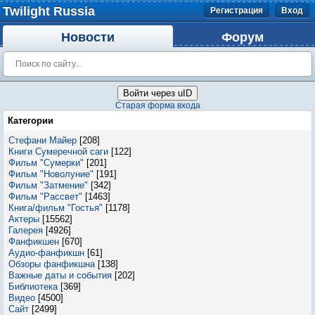
Twilight Russia
Регистрация
Вход
Новости
Форум
Войти через uID
Старая форма входа
Категории
Стефани Майер
[208]
Книги Сумеречной саги
[122]
Фильм "Сумерки"
[201]
Фильм "Новолуние"
[191]
Фильм "Затмение"
[342]
Фильм "Рассвет"
[1463]
Книга/фильм "Гостья"
[1178]
Актеры
[15562]
Галерея
[4926]
Фанфикшен
[670]
Аудио-фанфикшн
[61]
Обзоры фанфикшна
[138]
Важные даты и события
[202]
Библиотека
[369]
Видео
[4500]
Сайт
[2499]