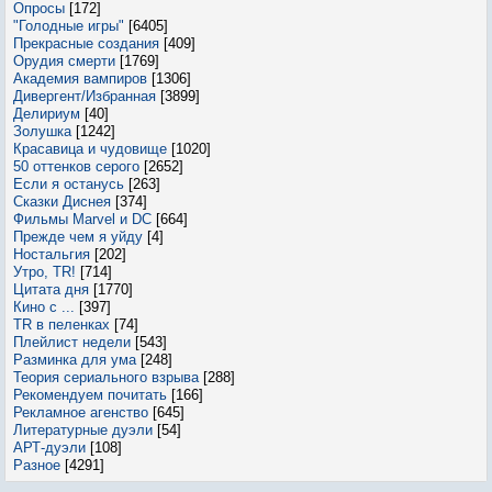
Опросы
[172]
"Голодные игры"
[6405]
Прекрасные создания
[409]
Орудия смерти
[1769]
Академия вампиров
[1306]
Дивергент/Избранная
[3899]
Делириум
[40]
Золушка
[1242]
Красавица и чудовище
[1020]
50 оттенков серого
[2652]
Если я останусь
[263]
Сказки Диснея
[374]
Фильмы Marvel и DC
[664]
Прежде чем я уйду
[4]
Ностальгия
[202]
Утро, TR!
[714]
Цитата дня
[1770]
Кино с ...
[397]
TR в пеленках
[74]
Плейлист недели
[543]
Разминка для ума
[248]
Теория сериального взрыва
[288]
Рекомендуем почитать
[166]
Рекламное агенство
[645]
Литературные дуэли
[54]
АРТ-дуэли
[108]
Разное
[4291]