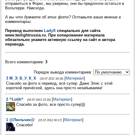
отправиться в Форкс, мы уверены, они бы предпочли остаться в
Вольтерре. Навсегда.
А вы что думаете об этих фото? Оставьте ваше мнение в
комментарии.
Перевод выполнен
LadyX
специально для сайта
www.twilightrussia.ru. При копировании материала
обязательно укажите активную ссылку на сайт и автора
перевода.
Всего комментариев
:
3
Порядок вывода комментариев:
3
М_Э_Б_У_К_Х
[
Материал
]
(16.07.2012 18:16)
Спасибо за фото и перевод, всё супер. Даже Элис с этой
короткой причёской, здесь она просто незабываема!
2
^Lutik^
[
Материал
]
(16.07.2012 15:16)
Спасибо за фото, все просто супер)))
1
@Люльчик@
[
Материал
]
(15.07.2012 00:17)
Спасибо!