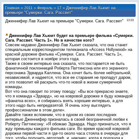
»
»
»
» Дженнифер Лав Хьюит на
Главная
2011
Февраль
17
премьере "Сумерки. Сага. Рассвет"
Дженнифер Лав Хьюит на премьере "Сумерки. Сага. Рассвет"
13:03
Дженнифер Лав Хьюит будет на премьере фильма «Сумерки.
Сага. Рассвет. Часть 1». Но в качестве кого?
Совсем недавно Дженнифер Лав Хьюит сказала, что она станет
специальным корреспондентом телеканала «Access Hollywood» на
красной дорожке фильма «Сумерки. Сага. Рассвет. Часть 1»,
которая состоится в ноябре этого года.
Также в своем интервью она сказала, что постарается не быть
фанатичной поклонницей Роберта Паттинсона или его экранного
персонажа Эдварда Каллена. Она хочет быть более нейтральной,
независимой, и надеется, что все ее старания не пропадут даром,
и это позволит ей раскрыть что-то новой в жизни сумеречной
команды.
Вот что она говорит по этому поводу: «Вы все прекрасно знаете,
что я команда «Эдвард», но на ковровой дорожке я буду командой
«фанатка всех», я собираюсь взять хорошие интервью, а для
этого надо быть непредвзятой. Я очень хочу выглядеть
профессионалом в этом деле».
Давайте также вспомним, что в одном из своих последних
интервью Дженнифер призналась в своей безграничной любви к
Роберту Паттинсону: «Я обожаю Эдварда. Надо признаться, что я
жду премьеры каждого фильма саги. Во время красной ковровой
дорожки первой части я где-то около часа стояла в очереди для
того, чтобы получить автограф, и, наконец, когда я подошла к