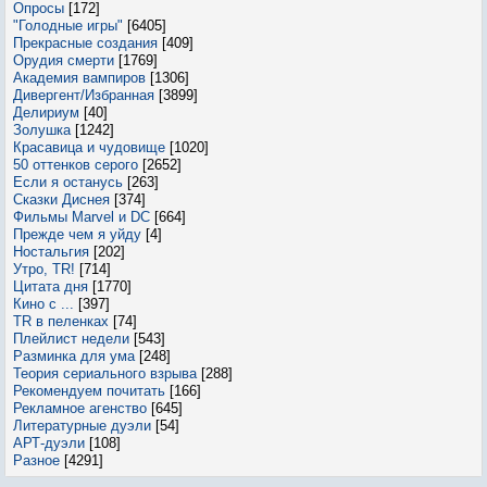
Опросы
[172]
"Голодные игры"
[6405]
Прекрасные создания
[409]
Орудия смерти
[1769]
Академия вампиров
[1306]
Дивергент/Избранная
[3899]
Делириум
[40]
Золушка
[1242]
Красавица и чудовище
[1020]
50 оттенков серого
[2652]
Если я останусь
[263]
Сказки Диснея
[374]
Фильмы Marvel и DC
[664]
Прежде чем я уйду
[4]
Ностальгия
[202]
Утро, TR!
[714]
Цитата дня
[1770]
Кино с ...
[397]
TR в пеленках
[74]
Плейлист недели
[543]
Разминка для ума
[248]
Теория сериального взрыва
[288]
Рекомендуем почитать
[166]
Рекламное агенство
[645]
Литературные дуэли
[54]
АРТ-дуэли
[108]
Разное
[4291]