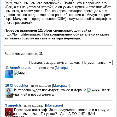
Робу, мы с ним немного поговорили. Помню, что я спросила его:
«Роб, а ты не устал от этого?», а он ухмыльнулся и ответил: «Есть
немного», а затем ушел. Только через некоторое время до меня
дошло, что он не дал мне автограф. 40 женщин из Милуоки (прим
пер.: Милуоки – город на севере США) получили свой автограф, а
я его прозевала!».
Перевод выполнен 12colour специально для сайта
http://twilightrussia.ru. При копировании обязательно укажите
активную ссылку на сайт и автора перевода.
Всего комментариев
:
11
Порядок вывода комментариев:
11
АкваМарина
[
Материал
]
(18.02.2011 21:21)
10
Chudachka
[
Материал
]
(18.02.2011 11:06)
Интересно будет посмотреть такое интервью
Что ж
удачи ей в новом амплуа.
9
angelch
[
Материал
]
(17.02.2011 22:12)
Прозевала автограф. За-то получилось классно и в тему, а
иначе было бы: - Ты устал? - Да. - А ПО ФИГ - ДАЙ