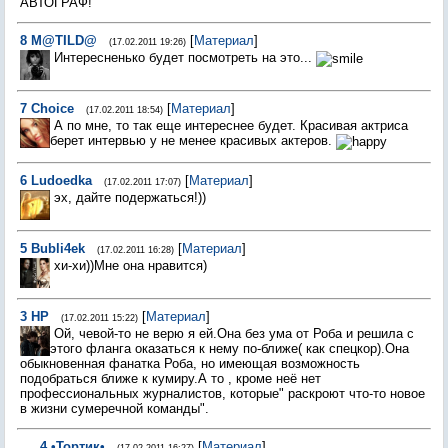
АВТОГРАФ!
8
M@TILD@
[
Материал
]
(17.02.2011 19:26)
Интересненько будет посмотреть на это...
7
Choice
[
Материал
]
(17.02.2011 18:54)
А по мне, то так еще интереснее будет. Красивая актриса
берет интервью у не менее красивых актеров.
6
Ludoedka
[
Материал
]
(17.02.2011 17:07)
эх, дайте подержаться!))
5
Bubli4ek
[
Материал
]
(17.02.2011 16:28)
хи-хи))Мне она нравится)
3
НР
[
Материал
]
(17.02.2011 15:22)
Ой, чевой-то не верю я ей.Она без ума от Роба и решила с
этого фланга оказаться к нему по-ближе( как спецкор).Она
обыкновенная фанатка Роба, но имеющая возможность
подобраться ближе к кумиру.А то , кроме неё нет
профессиональных журналистов, которые" раскроют что-то новое
в жизни сумеречной команды".
4
•Тортик•
[
Материал
]