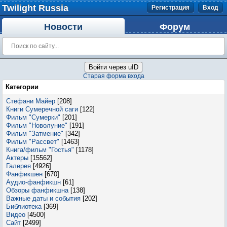
Twilight Russia
Регистрация
Вход
Новости
Форум
Войти через uID
Старая форма входа
Категории
Стефани Майер
[208]
Книги Сумеречной саги
[122]
Фильм "Сумерки"
[201]
Фильм "Новолуние"
[191]
Фильм "Затмение"
[342]
Фильм "Рассвет"
[1463]
Книга/фильм "Гостья"
[1178]
Актеры
[15562]
Галерея
[4926]
Фанфикшен
[670]
Аудио-фанфикшн
[61]
Обзоры фанфикшна
[138]
Важные даты и события
[202]
Библиотека
[369]
Видео
[4500]
Сайт
[2499]