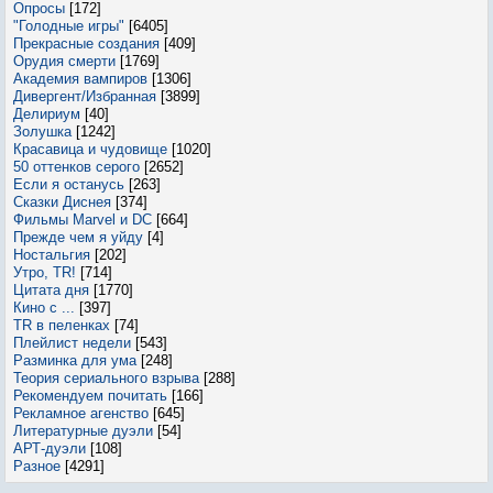
Опросы
[172]
"Голодные игры"
[6405]
Прекрасные создания
[409]
Орудия смерти
[1769]
Академия вампиров
[1306]
Дивергент/Избранная
[3899]
Делириум
[40]
Золушка
[1242]
Красавица и чудовище
[1020]
50 оттенков серого
[2652]
Если я останусь
[263]
Сказки Диснея
[374]
Фильмы Marvel и DC
[664]
Прежде чем я уйду
[4]
Ностальгия
[202]
Утро, TR!
[714]
Цитата дня
[1770]
Кино с ...
[397]
TR в пеленках
[74]
Плейлист недели
[543]
Разминка для ума
[248]
Теория сериального взрыва
[288]
Рекомендуем почитать
[166]
Рекламное агенство
[645]
Литературные дуэли
[54]
АРТ-дуэли
[108]
Разное
[4291]