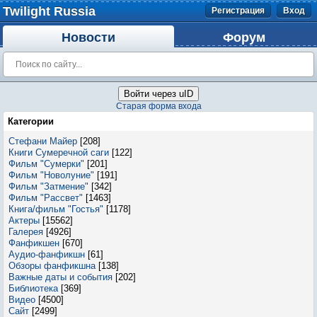
Twilight Russia
Регистрация
Вход
Новости
Форум
Войти через uID
Старая форма входа
Категории
Стефани Майер
[208]
Книги Сумеречной саги
[122]
Фильм "Сумерки"
[201]
Фильм "Новолуние"
[191]
Фильм "Затмение"
[342]
Фильм "Рассвет"
[1463]
Книга/фильм "Гостья"
[1178]
Актеры
[15562]
Галерея
[4926]
Фанфикшен
[670]
Аудио-фанфикшн
[61]
Обзоры фанфикшна
[138]
Важные даты и события
[202]
Библиотека
[369]
Видео
[4500]
Сайт
[2499]