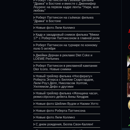
"Драма" в Бостоне и вместе с Дженнифер
Лоуренс на первом кадре ленты "Умри, моя
любовь"
Роберт Паттинсон на съёмках фильма
"Драма" в Бостоне
Новые фото Лили Коллинз
Кадр и закадровый снимок фильма "Микки
17" с Робертом Паттинсоном в главной роли
Роберт Паттинсон на турнире по конному
поло 5 октября
Джейми Дорнан в рекламе Diet Coke и
LOEWE Perfumes
Роберт Паттинсон в рекламной кампании
Dior Icons. Новые снимки
Новый трейлер фильма «Носферату»
Роберта Эггерса с Биллом Скарсгардом,
Лили-Роуз Депп, Николасом Холтом,
Уиллемом Дефо и другими
Новый трейлер фильма «Женщина часа»,
режиссёрского дебюта Анны Кендрик
Новые фото Шейлин Вудли и Наоми Уоттс
Новые фото Роберта Паттинсона
Новые фото Лили Коллинз
С днем рождения, Белла Свон-Каллен!