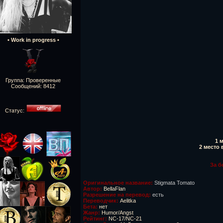
• Work in progress •
Группа: Проверенные
Сообщений:
8412
Статус:
1 
2 место
За б
Оригинальное название:
Stigmata Tomato
Автор:
BellaFlan
Разрешение на перевод:
есть
Переводчик:
Aelitka
Бета:
нет
Жанр:
Humor/Angst
Рейтинг:
NC-17/NC-21