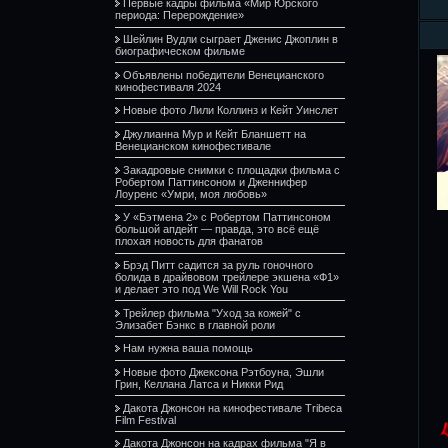
Первые кадры фильма «Мир Юрского
периода: Перерождение»
Шейлин Вудли сыграет Дженис Джоплин в
биографическом фильме
Объявлены победители Венецианского
кинофестиваля 2024
Новые фото Лили Коллинз и Кейт Уинслет
Джулианна Мур и Кейт Бланшетт на
Венецианском кинофестивале
Закадровые снимки с площадки фильма с
Робертом Паттинсоном и Дженнифер
Лоуренс «Умри, моя любовь»
У «Бэтмена 2» с Робертом Паттинсоном
большой апдейт — правда, это всё ещё
плохая новость для фанатов
Брэд Питт садится за руль гоночного
болида в драйвовом трейлере экшена «Ф1»
и делает это под We Will Rock You
Трейлер фильма "Уход за кожей" с
Элизабет Бэнкс в главной роли
Нам нужна ваша помощь
Новые фото Джексона Рэтбоуна, Эшли
Грин, Келлана Латса и Никки Рид
Дакота Джонсон на кинофестивале Tribeca
Film Festival
Дакота Джонсон на кадрах фильма "Я в