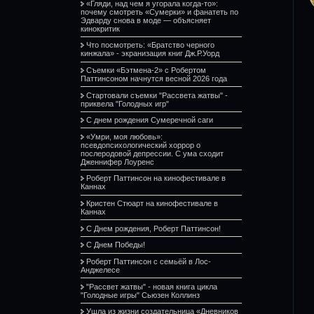
«Гляди, над чем я угорала когда-то»:
почему смотреть «Сумерки» и фанатеть по
Эдварду снова в моде — объясняет
кинокритик
Что посмотреть: «Братство черного
кинжала» - экранизация книг Дж.Р.Уорд
Съемки «Бэтмена-2» с Робертом
Паттинсоном начнутся весной 2026 года
Стартовали съемки "Рассвета жатвы" -
приквела "Голодных игр"
С днем рождения Сумеречной саги
«Умри, моя любовь»:
псевдопсихологический хоррор о
послеродовой депрессии. С ума сходит
Дженнифер Лоуренс
Роберт Паттинсон на кинофестивале в
Каннах
Кристен Стюарт на кинофестивале в
Каннах
С Днем рождения, Роберт Паттинсон!
С Днем Победы!
Роберт Паттинсон с семьёй в Лос-
Анджелесе
"Рассвет жатвы" - новая книга цикла
"Голодные игры" Сьюзен Коллинз
Ушла из жизни создательница «Дневников