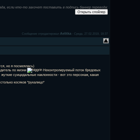
ада, если кто-то захочет поставить в подпись баннер перевода:
Aelitka
Сообщение отредактировал
-
Среда, 27.02.2019, 18:37
тся, но я посмеялась)
едитель по жизни
Неконтролируемый поток бредовых
, жуткие суицидальные наклонности - вот это персонаж, какая
столько косяков *рукалицо*