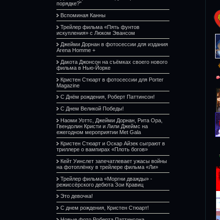
порядке?"
Вспоминая Канны
Трейлер фильма «Пять фунтов
искупления» с Люком Эвансом
Джейми Дорнан в фотосессии для издания
Arena Homme +
Дакота Джонсон на съёмках своего нового
фильма в Нью-Йорке
Кристен Стюарт в фотосессии для Porter
Magazine
С Днём рождения, Роберт Паттинсон!
С Днем Великой Победы!
Наоми Уоттс, Джейми Дорнан, Рита Ора,
Гвендолин Кристи и Лили Джеймс на
ежегодном мероприятии Met Gala
Кристен Стюарт и Оскар Айзек сыграют в
триллере о вампирах «Плоть богов»
Кейт Уинслет запечатлевает ужасы войны
на фотоплёнку в трейлере фильма «Ли»
Трейлер фильма «Моргни дважды» -
режиссёрского дебюта Зои Кравиц
Это девочка!
С днем рождения, Кристен Стюарт!
Новые фото Роберта Паттинсона