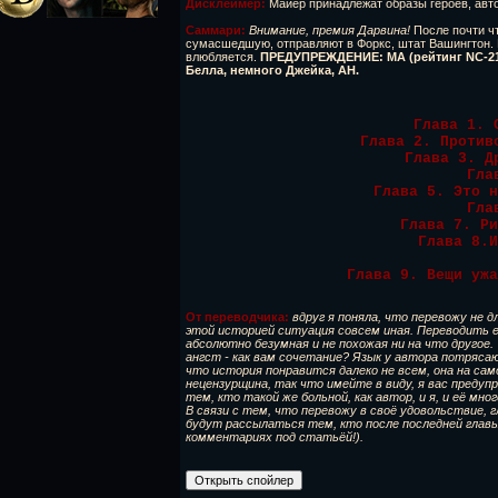
Дисклеймер:
Майер принадлежат образы героев, автор
Саммари:
Внимание, премия Дарвина!
После почти ч
сумасшедшую, отправляют в Форкс, штат Вашингтон. Н
влюбляется.
ПРЕДУПРЕЖДЕНИЕ: МА (рейтинг NC-21)
Белла, немного Джейка, AH.
Глава 1. 
Глава 2. Против
Глава 3. Д
Гла
Глава 5. Это н
Гла
Глава 7. Ри
Глава 8.И
Глава 9. Вещи ужа
От переводчика:
вдруг я поняла, что перевожу не д
этой историей ситуация совсем иная. Переводить е
абсолютно безумная и не похожая ни на что другое.
ангст - как вам сочетание? Язык у автора потряса
что история понравится далеко не всем, она на са
нецензурщина, так что имейте в виду, я вас предупр
тем, кто такой же больной, как автор, и я, и её мн
В связи с тем, что перевожу в своё удовольствие,
будут рассылаться тем, кто после последней главы 
комментариях под статьёй!).