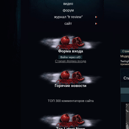
видео
форум
журнал "tr review"
сайт
Форма входа
Стра
Моде
Войти через uID
Старая форма входа
Twilig
премия
Ст
Горячие новости
ТОП 300 комментаторов сайта
Top Latest News