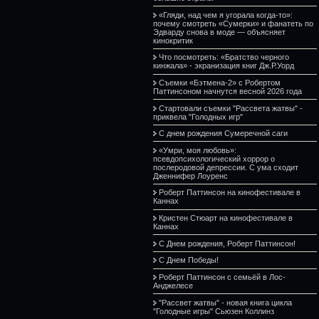
«Гляди, над чем я угорала когда-то»:
почему смотреть «Сумерки» и фанатеть по
Эдварду снова в моде — объясняет
кинокритик
Что посмотреть: «Братство черного
кинжала» - экранизация книг Дж.Р.Уорд
Съемки «Бэтмена-2» с Робертом
Паттинсоном начнутся весной 2026 года
Стартовали съемки "Рассвета жатвы" -
приквела "Голодных игр"
С днем рождения Сумеречной саги
«Умри, моя любовь»:
псевдопсихологический хоррор о
послеродовой депрессии. С ума сходит
Дженнифер Лоуренс
Роберт Паттинсон на кинофестивале в
Каннах
Кристен Стюарт на кинофестивале в
Каннах
С Днем рождения, Роберт Паттинсон!
С Днем Победы!
Роберт Паттинсон с семьёй в Лос-
Анджелесе
"Рассвет жатвы" - новая книга цикла
"Голодные игры" Сьюзен Коллинз