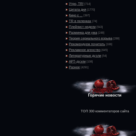
Утро, TR!
[714]
Цитата дня
[1770]
Кино с ...
[397]
TR в пеленках
[74]
Плейлист недели
[543]
Разминка для ума
[248]
Теория сериального взрыва
[288]
Рекомендуем почитать
[166]
Рекламное агенство
[645]
Литературные дуэли
[54]
АРТ-дуэли
[108]
Разное
[4291]
Горячие новости
ТОП 300 комментаторов сайта