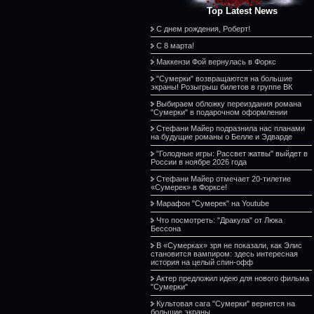
Top Latest News
С днем рождения, Роберт!
С 8 марта!
Маккензи Фой вернулась в Форкс
"Сумерки" возвращаются на большие
экраны! Розыгрыш билетов в группе ВК
Выбираем обложку переиздания романа
"Сумерки" в подарочном оформлении
Стефани Майер подразнила нас планами
на будущие романы о Белле и Эдварде
"Голодные игры: Рассвет жатвы" выйдет в
России в ноябре 2026 года
Стефани Майер отмечает 20-тилетие
«Сумерек» в Форксе!
Марафон "Сумерек" на Youtube
Что посмотреть: "Дракула" от Люка
Бессона
В «Сумерках» зря не показали, как Элис
становится вампиром: здесь интересная
история на целый спин-офф
Актер предложил идею для нового фильма
"Сумерки"
Культовая сага "Сумерки" вернется на
большие экраны