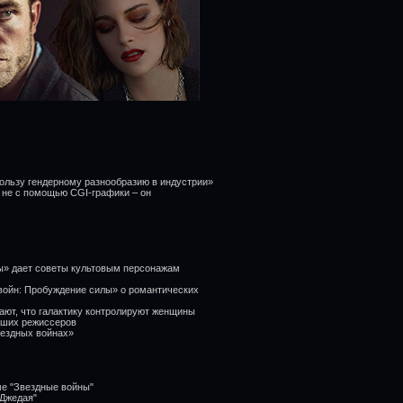
пользу гендерному разнообразию в индустрии»
 не с помощью CGI-графики – он
ы» дает советы культовым персонажам
войн: Пробуждение силы» о романтических
вают, что галактику контролируют женщины
учших режиссеров
вездных войнах»
ме "Звездные войны"
 Джедая"