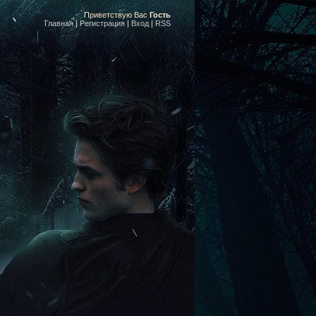
Приветствую Вас
Гость
Главная
|
Регистрация
|
Вход
|
RSS