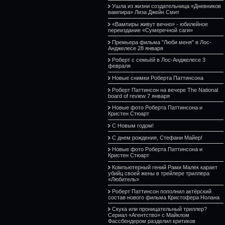
Ушла из жизни создательница «Дневников
вампира» Лиза Джейн Смит
«Вампиры живут вечно» - юбилейное
переиздание «Сумеречной саги»
Премьера фильма "Люби меня" в Лос-
Анджелесе 28 января
Роберт с семьёй в Лос-Анджелесе 3
февраля
Новые снимки Роберта Паттинсона
Роберт Паттинсон на вечере The National
board of review 7 января
Новые фото Роберта Паттинсона и
Кристен Стюарт
С Новым годом!
С днем рождения, Стефани Майер!
Новые фото Роберта Паттинсона и
Кристен Стюарт
Компьютерный гений Рами Малек карает
убийц своей жены в трейлере триллера
«Любитель»
Роберт Паттинсон пополнил актёрский
состав нового фильма Кристофера Нолана
Скука или проницательный триллер?
Сериал «Агентство» с Майклом
Фассбендером разделил критиков