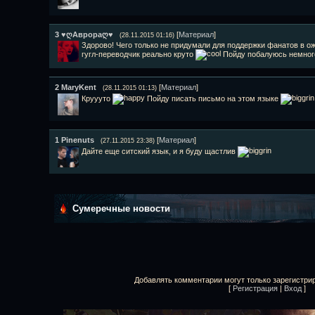
3
♥ღАврораღ♥
[
Материал
]
(28.11.2015 01:16)
Здорово! Чего только не придумали для поддержки фанатов в ож
гугл-переводчик реально круто
Пойду побалуюсь немног
2
MaryKent
[
Материал
]
(28.11.2015 01:13)
Круууто
Пойду писать письмо на этом языке
1
Pinenuts
[
Материал
]
(27.11.2015 23:38)
Дайте еще ситский язык, и я буду щастлив
Сумеречные новости
Добавлять комментарии могут только зарегистри
[
Регистрация
|
Вход
]