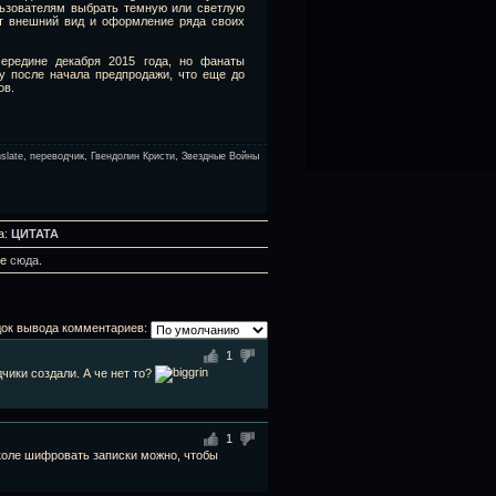
льзователям выбрать темную или светлую
ет внешний вид и оформление ряда своих
ередине декабря 2015 года, но фанаты
у после начала предпродажи, что еще до
ов.
slate
,
переводчик
,
Гвендолин Кристи
,
Звездные Войны
а:
ЦИТАТА
те
сюда
.
ок вывода комментариев:
1
чики создали. А че нет то?
1
школе шифровать записки можно, чтобы