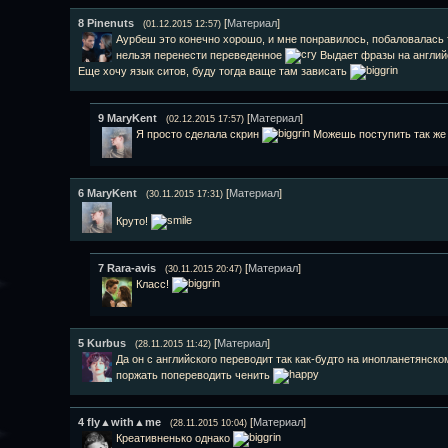
8
Pinenuts
[
Материал
]
(01.12.2015 12:57)
Аурбеш это конечно хорошо, и мне понравилось, побаловалась
нельзя перенести переведенное
Выдает фразы на англий
Еще хочу язык ситов, буду тогда ваще там зависать
9
MaryKent
[
Материал
]
(02.12.2015 17:57)
Я просто сделала скрин
Можешь поступить так ж
6
MaryKent
[
Материал
]
(30.11.2015 17:31)
Круто!
7
Rara-avis
[
Материал
]
(30.11.2015 20:47)
Класс!
5
Kurbus
[
Материал
]
(28.11.2015 11:42)
Да он с английского переводит так как-будто на инопланетянск
поржать попереводить ченить
4
fly▲with▲me
[
Материал
]
(28.11.2015 10:04)
Креативненько однако