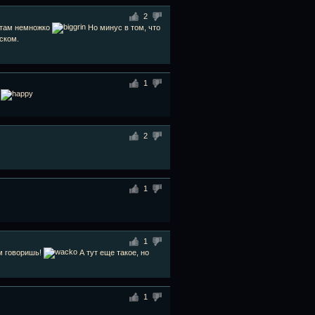
2
 там немножко
Но минус в том, что
ском.
1
е
2
1
1
ом говоришь!
А тут еще такое, но
1