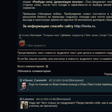
опцию «
Разбуди силу, дремлющую внутри
». Она предлагает по
сторону силы, после чего Google в зависимости от выбора меня
сервисов.
Премьера «Звездные войны: Пробуждение силы» состоится в с
раскупили билеты на премьеру седьмого эпизода саги почти сраз
выхода в кинотеатры принесло картине 50 миллионов долларов сбор
За информацию спасибо сайту
http://lenta.ru
.
Источник
|
Категория
:
"Голодные игры"
|
Добавил
:
модератор
|
Теги
:
промо
,
Google Tran
7
|
Мне нравится
7
Процитировать текст новости: выделите текст для цитаты и нажмите сюд
Если Вы нашли ошибку или опечатку в новости, выделите текст и нажми
Всего комментариев
:
11
Обновить комментарии
Поряд
11
♥Sweet_Caramel♥
[
Материал
]
(07.12.2015 19:40)
Еще по языкам из Властелина кольца и Игры Престолов перевод
10
Lenerus
[
Материал
]
(04.12.2015 13:48)
Надо же! Чего только не придумают! Представляю себе, как в 
учитель не прочитал))