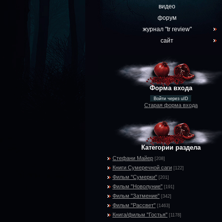
видео
форум
журнал "tr review"
сайт
Форма входа
Войти через uID
Старая форма входа
Категории раздела
Стефани Майер
[208]
Книги Сумеречной саги
[122]
Фильм "Сумерки"
[201]
Фильм "Новолуние"
[191]
Фильм "Затмение"
[342]
Фильм "Рассвет"
[1463]
Книга/фильм "Гостья"
[1178]