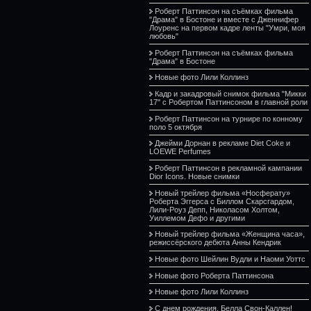
Роберт Паттинсон на съёмках фильма
"Драма" в Бостоне и вместе с Дженнифер
Лоуренс на первом кадре ленты "Умри, моя
любовь"
Роберт Паттинсон на съёмках фильма
"Драма" в Бостоне
Новые фото Лили Коллинз
Кадр и закадровый снимок фильма "Микки
17" с Робертом Паттинсоном в главной роли
Роберт Паттинсон на турнире по конному
поло 5 октября
Джейми Дорнан в рекламе Diet Coke и
LOEWE Perfumes
Роберт Паттинсон в рекламной кампании
Dior Icons. Новые снимки
Новый трейлер фильма «Носферату»
Роберта Эггерса с Биллом Скарсгардом,
Лили-Роуз Депп, Николасом Холтом,
Уиллемом Дефо и другими
Новый трейлер фильма «Женщина часа»,
режиссёрского дебюта Анны Кендрик
Новые фото Шейлин Вудли и Наоми Уоттс
Новые фото Роберта Паттинсона
Новые фото Лили Коллинз
С днем рождения, Белла Свон-Каллен!