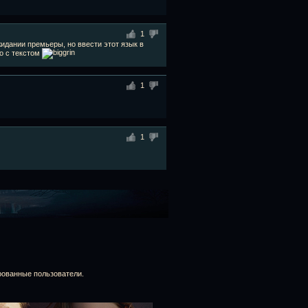
1
идании премьеры, но ввести этот язык в
о с текстом
1
1
рованные пользователи.