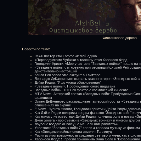
Фисташковое дерево
Новости по теме:
IMAX-постер спин-оффа «Изгой-один»
«Переводчиком» Чубакки в телешоу стал Харрисон Форд
Гвендолин Кристи: «Мое участие в "Звездных войнах" пошло на 
«Звездные войны»: мгновенно приготовившийся хлеб Рей создан
действительно настоящий
Кайло Рен завел эмо-аккаунт в Твиттере
Леонардо ДиКаприо мог сыграть главного героя «Звездных войн»
Дэйзи Ридли: "Я до ужаса обыкновенная"
«Звездные войны». Пробуждение юного падавана
Звездные войны: ТОП-20 фактов о космической киносаге
MTV News: Актерский состав «Звездных войн: Пробуждение Сил
франшизы
Эллен ДеДженерес расспрашивает актерский состав «Звездных 
отношениях на экране
E News: Лупита Нионго, Гвендолин Кристи и Дэйзи Ридли доказы
Как Дэйзи Ридли покорила сердца фанатов "Звездных войн" и л
Как никому не известная Дейзи Ридли получила роль в новых «З
Джон Бойега - про съемки в «Звездных войнах» и многом другом
Лоуренс Кэздан: «Disney не мешали нам работать»
Участники "Звездных войн 7" спели а капелла музыку из фильма
Как «Звездные войны» снова изменят Голливуд
Физик изучил возможность создания светового меча, как в филь
Харрисон Форд: Я просил прикончить Хана Соло в "Возвращении