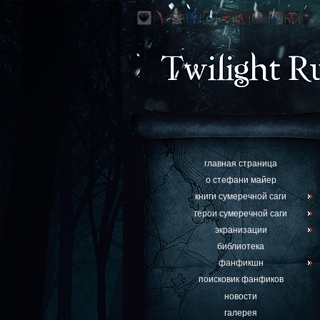
главная страница
о стефани майер
книги сумеречной саги
герои сумеречной саги
экранизации
библиотека
фанфикшн
поисковик фанфиков
новости
галерея