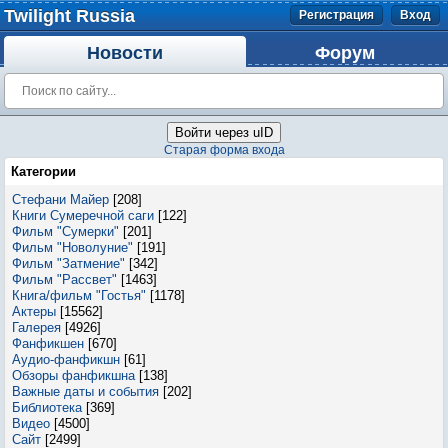
Twilight Russia
Регистрация
Вход
Новости
Форум
Войти через uID
Старая форма входа
Категории
Стефани Майер
[208]
Книги Сумеречной саги
[122]
Фильм "Сумерки"
[201]
Фильм "Новолуние"
[191]
Фильм "Затмение"
[342]
Фильм "Рассвет"
[1463]
Книга/фильм "Гостья"
[1178]
Актеры
[15562]
Галерея
[4926]
Фанфикшен
[670]
Аудио-фанфикшн
[61]
Обзоры фанфикшна
[138]
Важные даты и события
[202]
Библиотека
[369]
Видео
[4500]
Сайт
[2499]