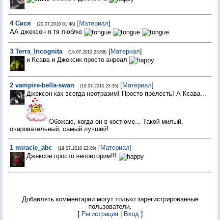
4
Сися
[
Материал
]
(20.07.2010 01:48)
АА джексон я тя люблю
3
Terra_Incognita
[
Материал
]
(19.07.2010 23:58)
и Ксава и Джексик просто анреал
2
vampire-bella-swan
[
Материал
]
(19.07.2010 23:35)
Джексон как всегда неотразим! Просто прелесть! А Ксава...
Обожаю, когда он в костюме... Такой милый,
очаровательный, самый лучший!
1
miracle_abc
[
Материал
]
(19.07.2010 22:09)
Джексон просто неповторим!!!
Добавлять комментарии могут только зарегистрированные
пользователи.
[
Регистрация
|
Вход
]