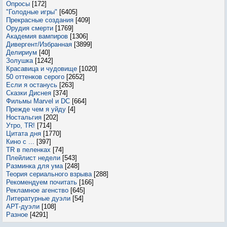
Опросы
[172]
"Голодные игры"
[6405]
Прекрасные создания
[409]
Орудия смерти
[1769]
Академия вампиров
[1306]
Дивергент/Избранная
[3899]
Делириум
[40]
Золушка
[1242]
Красавица и чудовище
[1020]
50 оттенков серого
[2652]
Если я останусь
[263]
Сказки Диснея
[374]
Фильмы Marvel и DC
[664]
Прежде чем я уйду
[4]
Ностальгия
[202]
Утро, TR!
[714]
Цитата дня
[1770]
Кино с ...
[397]
TR в пеленках
[74]
Плейлист недели
[543]
Разминка для ума
[248]
Теория сериального взрыва
[288]
Рекомендуем почитать
[166]
Рекламное агенство
[645]
Литературные дуэли
[54]
АРТ-дуэли
[108]
Разное
[4291]