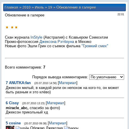
»
»
»
» Обновление в галерее
Главная
2010
Июль
19
Обновление в галерее
22:01
Скан журнала
InStyle
(Австралия) с Ксавьером Сэмюэлэм
Промо-фотосессия
Джексона Рэтбоуна
в Мехико
Новые фото Эшли Грин со съемок фильма
"Громкий смех"
Всего комментариев
:
7
Порядок вывода комментариев:
7
ANUTKA:fan
[
Материал
]
(20.07.2010 14:56)
Джексон милый, в каждой роли он непохож на кого-то, он может
быть разным и это клёво)
6
Cissy
[
Материал
]
(20.07.2010 13:15)
miracle_abc,
спасибо за фото)
Джексон прикольный хд
5
cosine
[
Материал
]
(20.07.2010 09:38)
Обожаю Джексона