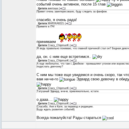
событий очень активное, после 15 глав
Цитата
виктоша
(
)
Привет очень заинтересовало, буду следить за фанфом.
спасибо, я очень рада!
Цитата
MARIKA8221
(
)
Примите в ПЧ!
принимаем
Цитата
Crazy_ChipmunK
(
)
Я ведь правильно понимаю, что главной причиной стал он? Бедная девоч
да, он. с ним еще встретимся..
Цитата
Crazy_ChipmunK
(
)
А еще любопытно, что там с Джейком - промышляет угоном или воровств
подослать девчонку?
С ним мы тоже еще увидемся и очень скоро, так что
вам ни-че-го
Эдвард свою девочку в обиду
Цитата
Crazy_ChipmunK
(
)
Татушный Эдвард, м-м-м, привлекательно, кстати.
о дааа....
Цитата
Crazy_ChipmunK
(
)
Спасибо, Аня и Катя, за перевод и редакцию.
Буду ждать развития событий)
Всегда пожалуйста! Рады стараться