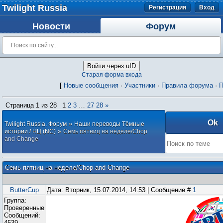
Twilight Russia
Регистрация
Вход
Новости
Форум
Войти через uID
Старая форма входа
[
Новые сообщения
·
Участники
·
Правила форума
·
П
Страница
1
из
28
1
2
3
…
27
28
»
»
Twilight Russia. Форум
Наши переводы Тёмные
»
истории / НЦ (NC)
Семь пятниц на неделе/Chop
and Change
Семь пятниц на неделе/Chop and Change
ButterCup
Дата: Вторник, 15.07.2014, 14:53 | Сообщение #
1
Группа:
Проверенные
Сообщений:
4539