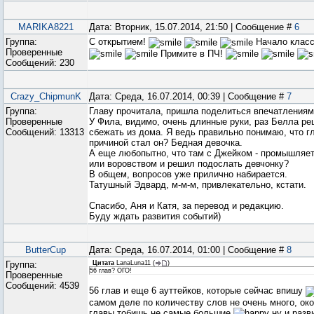
MARIKA8221
Дата: Вторник, 15.07.2014, 21:50 | Сообщение #
6
Группа:
С открытием!
Начало клас
Проверенные
Примите в ПЧ!
Сообщений:
230
Crazy_ChipmunK
Дата: Среда, 16.07.2014, 00:39 | Сообщение #
7
Группа:
Главу прочитала, пришла поделиться впечатлениям
Проверенные
У Фила, видимо, очень длинные руки, раз Белла р
Сообщений:
13313
сбежать из дома. Я ведь правильно понимаю, что г
причиной стал он? Бедная девочка.
А еще любопытно, что там с Джейком - промышляет
или воровством и решил подослать девчонку?
В общем, вопросов уже прилично набирается.
Татушный Эдвард, м-м-м, привлекательно, кстати.
Спасибо, Аня и Катя, за перевод и редакцию.
Буду ждать развития событий)
ButterCup
Дата: Среда, 16.07.2014, 01:00 | Сообщение #
8
Группа:
Цитата
LanaLuna11
(
)
56 глав? ОГО!
Проверенные
Сообщений:
4539
56 глав и еще 6 ауттейков, которые сейчас впишу
самом деле по количеству слов не очень много, ок
главы тобишь не самые большие
ну и разв