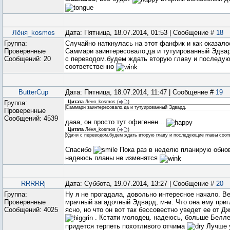
Лёня_kosmos
Дата: Пятница, 18.07.2014, 01:53 | Сообщение #
18
Группа:
Случайно наткнулась на этот фанфик и как оказалос
Проверенные
Саммари заинтересовало,да и тутуированный Эдвар
Сообщений:
20
с переводом.будем ждать вторую главу и последу
соответственно
ButterCup
Дата: Пятница, 18.07.2014, 11:47 | Сообщение #
19
Группа:
Цитата
Лёня_kosmos
(
)
Саммари заинтересовало,да и тутуированный Эдвард.
Проверенные
Сообщений:
4539
дааа, он просто тут офигенен...
Цитата
Лёня_kosmos
(
)
Удачи с переводом.будем ждать вторую главу и последующие главы соот
Спасибо
Пока раз в неделю планирую обно
надеюсь планы не изменятся
RRRRRj
Дата: Суббота, 19.07.2014, 13:27 | Сообщение #
20
Группа:
Ну я не прогадала, довольно интересное начало. Ве
Проверенные
мрачный загадочный Эдвард, м-м. Что она ему при
Сообщений:
4025
ясно, но что он вот так бессовестно уведет ее от Д
. Кстати молодец. надеюсь, больше Белле
придется терпеть похотливого отчима
Лучше 