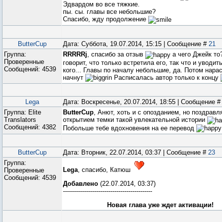
Эдвардом во все тяжкие.
пы. сы. главы все небольшие?
Спасибо, жду продолжение
ButterCup
Дата: Суббота, 19.07.2014, 15:15 | Сообщение #
21
Группа:
RRRRRj
, спасибо за отзыв
а чего Джейк то
Проверенные
говорит, что только встретила его, так что и уводит
Сообщений:
4539
кого... Главы по началу небольшие, да. Потом нара
начнут
Расписалась автор только к концу
Lega
Дата: Воскресенье, 20.07.2014, 18:55 | Сообщение 
Группа: Elite
ButterCup
, Анют, хоть и с опозданием, но поздравл
Translators
открытием темки такой увлекательной истории
Сообщений:
4382
Побольше тебе вдохновения на ее перевод
ButterCup
Дата: Вторник, 22.07.2014, 03:37 | Сообщение #
23
Группа:
Lega
, спасибо, Катюш
Проверенные
Сообщений:
4539
Добавлено
(22.07.2014, 03:37)
---------------------------------------------
Новая глава уже ждет активации!