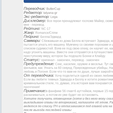
Переводчик:
ButterCup
Редактор:
tatyana-gr
Экс-редактор:
Lega
Дисклеймер:
Все герои пренадлежат госпоже Майер, сюжет
мне - перевод.
Рейтинг:
NC-17
Жанр:
Romance/Crime
Пейринг:
Белла/Эдвард
Саммари:
Сбежавшая из дома Белла встречает Эдварда, к
пытается угнать его машину. Мужчину со своими пороками и
списком судимостей. Взяв ее под свою опеку, он научит ее, к
надо угонять машины. Вместе они отправятся в путешествие
преступному миру, которое бы подошло Бонни и Клайду.
Статус:
оригинал - закончен, перевод - закончен
Предупреждение:
Секс, насилие, оружие и веселье. Тут с
фильмов, как: Угнать за 60 секунд, Прирожденные убийцы, 
любовь и Погоня. Если что-то вам не по душе, лучше закройт
От переводчика:
Хочу поделиться одной из своих любим
Если вы любите темных Эдварда и Беллу и хотите романтики
криминальном стиле, то, думаю, эта история вам понравится
прочтения!
Примечание:
в фанфике 56 глав+6 ауттейков, первые 15 ге
раскачиваться, а потом их уже будет не остановить.
Хотите получать оповещение (хотя и без него могу ска
выкладываю главы по вторникам), напишите об этом. Р
ведется по списку ПЧ и отписавшимся под главой или н
после выхода последней главы