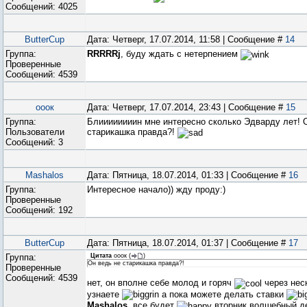
Сообщений:
4025
ButterCup
Дата: Четверг, 17.07.2014, 11:58 | Сообщение #
14
Группа:
RRRRRj
, буду ждать с нетерпением
Проверенные
Сообщений:
4539
ооок
Дата: Четверг, 17.07.2014, 23:43 | Сообщение #
15
Группа:
Блиииииииин мне интересно сколько Эдварду лет! 
Пользователи
старикашка правда?!
Сообщений:
3
Mashalos
Дата: Пятница, 18.07.2014, 01:33 | Сообщение #
16
Группа:
Интересное начало)) жду проду:)
Проверенные
Сообщений:
192
ButterCup
Дата: Пятница, 18.07.2014, 01:37 | Сообщение #
17
Группа:
Цитата
ооок
(
)
Он ведь не старикашка правда?!
Проверенные
Сообщений:
4539
нет, он вполне себе молод и горяч
через нес
узнаете
а пока можете делать ставки
Mashalos
, все будет
вторник волшебный д