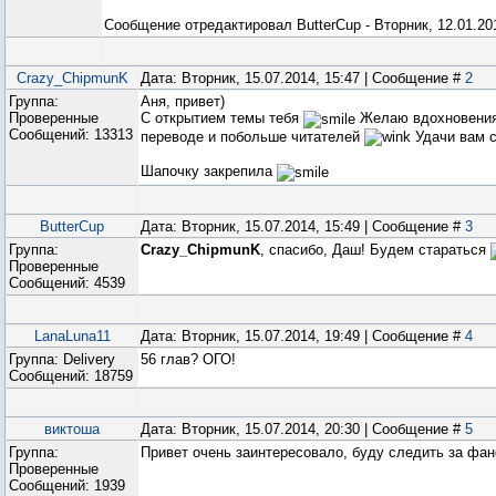
Сообщение отредактировал
ButterCup
-
Вторник, 12.01.20
Crazy_ChipmunK
Дата: Вторник, 15.07.2014, 15:47 | Сообщение #
2
Группа:
Аня, привет)
Проверенные
С открытием темы тебя
Желаю вдохновения
Сообщений:
13313
переводе и побольше читателей
Удачи вам с
Шапочку закрепила
ButterCup
Дата: Вторник, 15.07.2014, 15:49 | Сообщение #
3
Группа:
Crazy_ChipmunK
, спасибо, Даш! Будем стараться
Проверенные
Сообщений:
4539
LanaLuna11
Дата: Вторник, 15.07.2014, 19:49 | Сообщение #
4
Группа: Delivery
56 глав? ОГО!
Сообщений:
18759
виктоша
Дата: Вторник, 15.07.2014, 20:30 | Сообщение #
5
Группа:
Привет очень заинтересовало, буду следить за фа
Проверенные
Сообщений:
1939