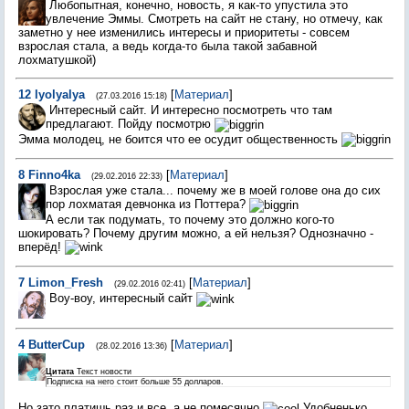
Любопытная, конечно, новость, я как-то упустила это
увлечение Эммы. Смотреть на сайт не стану, но отмечу, как
заметно у нее изменились интересы и приоритеты - совсем
взрослая стала, а ведь когда-то была такой забавной
лохматушкой)
12
lyolyalya
[
Материал
]
(27.03.2016 15:18)
Интересный сайт. И интересно посмотреть что там
предлагают. Пойду посмотрю
Эмма молодец, не боится что ее осудит общественность
8
Finno4ka
[
Материал
]
(29.02.2016 22:33)
Взрослая уже стала... почему же в моей голове она до сих
пор лохматая девчонка из Поттера?
А если так подумать, то почему это должно кого-то
шокировать? Почему другим можно, а ей нельзя? Однозначно -
вперёд!
7
Limon_Fresh
[
Материал
]
(29.02.2016 02:41)
Воу-воу, интересный сайт
4
ButterCup
[
Материал
]
(28.02.2016 13:36)
Цитата
Текст новости
Подписка на него стоит больше 55 долларов.
Но зато платишь раз и все, а не помесячно
Удобненько.