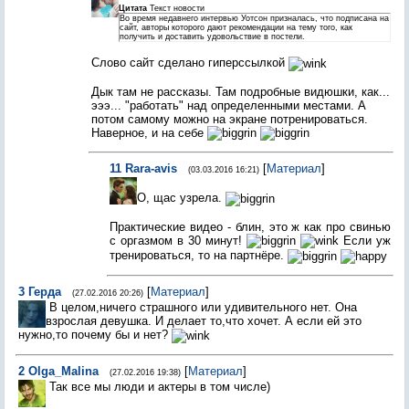
Цитата
Текст новости
Во время недавнего интервью Уотсон призналась, что подписана на
сайт, авторы которого дают рекомендации на тему того, как
получить и доставить удовольствие в постели.
Слово сайт сделано гиперссылкой
Дык там не рассказы. Там подробные видюшки, как...
эээ... "работать" над определенными местами. А
потом самому можно на экране потренироваться.
Наверное, и на себе
11
Rara-avis
[
Материал
]
(03.03.2016 16:21)
О, щас узрела.
Практические видео - блин, это ж как про свинью
с оргазмом в 30 минут!
Если уж
тренироваться, то на партнёре.
3
Герда
[
Материал
]
(27.02.2016 20:26)
В целом,ничего страшного или удивительного нет. Она
взрослая девушка. И делает то,что хочет. А если ей это
нужно,то почему бы и нет?
2
Olga_Malina
[
Материал
]
(27.02.2016 19:38)
Так все мы люди и актеры в том числе)