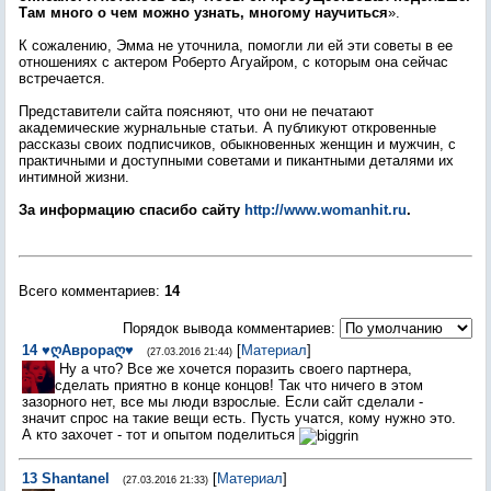
Там много о чем можно узнать, многому научиться
».
К сожалению, Эмма не уточнила, помогли ли ей эти советы в ее
отношениях с актером Роберто Агуайром, с которым она сейчас
встречается.
Представители сайта поясняют, что они не печатают
академические журнальные статьи. А публикуют откровенные
рассказы своих подписчиков, обыкновенных женщин и мужчин, с
практичными и доступными советами и пикантными деталями их
интимной жизни.
За информацию спасибо сайту
http://www.womanhit.ru
.
Всего комментариев
:
14
Порядок вывода комментариев:
14
♥ღАврораღ♥
[
Материал
]
(27.03.2016 21:44)
Ну а что? Все же хочется поразить своего партнера,
сделать приятно в конце концов! Так что ничего в этом
зазорного нет, все мы люди взрослые. Если сайт сделали -
значит спрос на такие вещи есть. Пусть учатся, кому нужно это.
А кто захочет - тот и опытом поделиться
13
Shantanel
[
Материал
]
(27.03.2016 21:33)