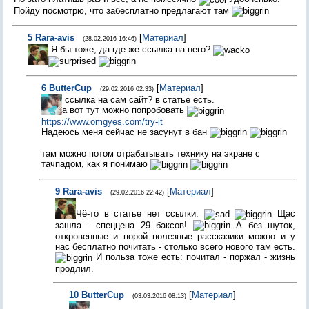
Пойду посмотрю, что забесплатно предлагают там
5
Rara-avis
[
Материал
]
(28.02.2016 16:46)
Я бы тоже, да где же ссылка на него?
6
ButterCup
[
Материал
]
(29.02.2016 02:33)
ссылка на сам сайт? в статье есть.
а вот тут можно попробовать
https://www.omgyes.com/try-it
Надеюсь меня сейчас не засунут в бан
там можно потом отрабатывать технику на экране с
тачпадом, как я понимаю
9
Rara-avis
[
Материал
]
(29.02.2016 22:42)
Чё-то в статье нет ссылки.
Щас
зашла - спеццена 29 баксов!
А без шуток,
откровенные и порой полезные рассказики можно и у
нас бесплатно почитать - столько всего нового там есть.
И польза тоже есть: почитал - поржал - жизнь
продлил.
10
ButterCup
[
Материал
]
(03.03.2016 08:13)