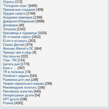
Опросы
[172]
"Голодные игры"
[6405]
Прекрасные создания
[409]
Орудия смерти
[1769]
Академия вампиров
[1306]
Дивергент/Избранная
[3899]
Делириум
[40]
Золушка
[1242]
Красавица и чудовище
[1020]
50 оттенков серого
[2652]
Если я останусь
[263]
Сказки Диснея
[374]
Фильмы Marvel и DC
[664]
Прежде чем я уйду
[4]
Ностальгия
[202]
Утро, TR!
[714]
Цитата дня
[1770]
Кино с ...
[397]
TR в пеленках
[74]
Плейлист недели
[543]
Разминка для ума
[248]
Теория сериального взрыва
[288]
Рекомендуем почитать
[166]
Рекламное агенство
[645]
Литературные дуэли
[54]
АРТ-дуэли
[108]
Разное
[4291]