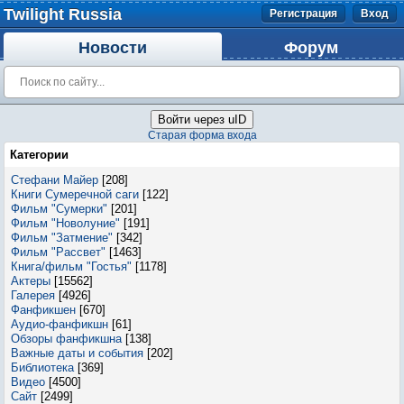
Twilight Russia
Регистрация
Вход
Новости
Форум
Войти через uID
Старая форма входа
Категории
Стефани Майер
[208]
Книги Сумеречной саги
[122]
Фильм "Сумерки"
[201]
Фильм "Новолуние"
[191]
Фильм "Затмение"
[342]
Фильм "Рассвет"
[1463]
Книга/фильм "Гостья"
[1178]
Актеры
[15562]
Галерея
[4926]
Фанфикшен
[670]
Аудио-фанфикшн
[61]
Обзоры фанфикшна
[138]
Важные даты и события
[202]
Библиотека
[369]
Видео
[4500]
Сайт
[2499]