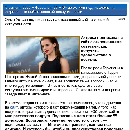
»
»
»
» Эмма Уотсон подписалась на
Главная
2016
Февраль
27
откровенный сайт о женской сексуальности
Эмма Уотсон подписалась на откровенный сайт о женской
17:04
сексуальности
Актриса подписана на
сайт с откровенными
советами, как
получить
удовольствие в
постели.
После роли Гермионы в
киносериале о Гарри
Поттере за Эммой Уотсон закрепился имидж правильной девочки.
Однако актрисе уже 25 лет, и ее волнуют те же вопросы, что и
многих других женщин. В частности, как сделать свою
сексуальную жизнь ярче и интереснее. И ответы на эти вопросы
звезда ищет в Интернете.
Во время недавнего интервью Уотсон призналась, что подписана
на
сайт
, авторы которого дают рекомендации на тему того, как
получить и доставить удовольствие в постели. «
Об этом сайте
мне рассказала подруга. Подписка на него стоит больше 55
долларов. Дороговато, конечно, но оно того стоит
, —
поделилась актриса. —
Мне очень нравится, как там все
описано. И хотелось бы, чтобы он просуществовал подольше.