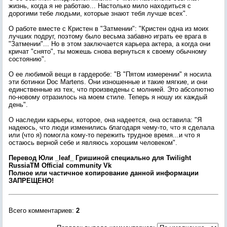
жизнь, когда я не работаю... Настолько мило находиться с
дорогими тебе людьми, которые знают тебя лучше всех".
О работе вместе с Кристен в "Затмении": "Кристен одна из моих
лучших подруг, поэтому было весьма забавно играть ее врага в
"Затмении"... Но в этом заключается карьера актера, а когда они
кричат "снято", ты можешь снова вернуться к своему обычному
состоянию".
О ее любимой вещи в гардеробе: "В "Пятом измерении" я носила
эти ботинки Doc Martens. Они изношенные и такие мягкие, и они
единственные из тех, что произведены с молнией. Это абсолютно
по-новому отразилось на моем стиле. Теперь я ношу их каждый
день".
О наследии карьеры, которое, она надеется, она оставила: "Я
надеюсь, что люди изменились благодаря чему-то, что я сделала
или (что я) помогла кому-то пережить трудное время...и что я
остаюсь верной себе и являюсь хорошим человеком".
Перевод Юли _leaf_ Гришиной специально для Twilight
RussiaTM Оfficial community Vk
Полное или частичное копирование данной информации
ЗАПРЕЩЕНО!
Всего комментариев
:
2