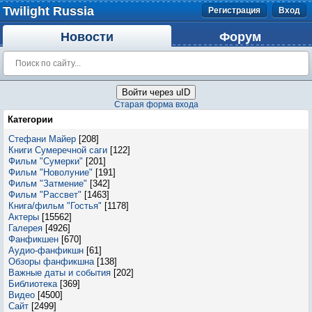
Twilight Russia
Регистрация
Вход
Новости
Форум
Войти через uID
Старая форма входа
Категории
Стефани Майер
[208]
Книги Сумеречной саги
[122]
Фильм "Сумерки"
[201]
Фильм "Новолуние"
[191]
Фильм "Затмение"
[342]
Фильм "Рассвет"
[1463]
Книга/фильм "Гостья"
[1178]
Актеры
[15562]
Галерея
[4926]
Фанфикшен
[670]
Аудио-фанфикшн
[61]
Обзоры фанфикшна
[138]
Важные даты и события
[202]
Библиотека
[369]
Видео
[4500]
Сайт
[2499]