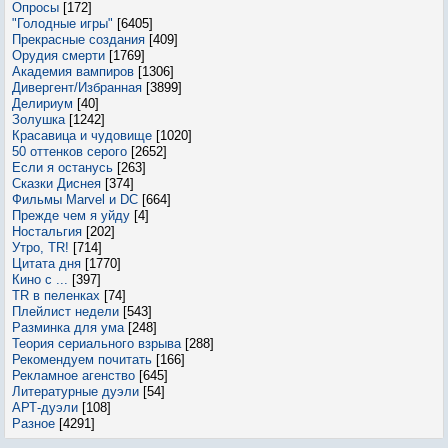
Опросы
[172]
"Голодные игры"
[6405]
Прекрасные создания
[409]
Орудия смерти
[1769]
Академия вампиров
[1306]
Дивергент/Избранная
[3899]
Делириум
[40]
Золушка
[1242]
Красавица и чудовище
[1020]
50 оттенков серого
[2652]
Если я останусь
[263]
Сказки Диснея
[374]
Фильмы Marvel и DC
[664]
Прежде чем я уйду
[4]
Ностальгия
[202]
Утро, TR!
[714]
Цитата дня
[1770]
Кино с ...
[397]
TR в пеленках
[74]
Плейлист недели
[543]
Разминка для ума
[248]
Теория сериального взрыва
[288]
Рекомендуем почитать
[166]
Рекламное агенство
[645]
Литературные дуэли
[54]
АРТ-дуэли
[108]
Разное
[4291]