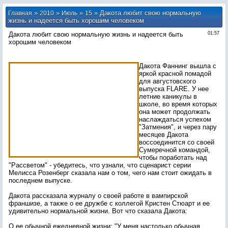
»
»
»
» Дакота любит свою нормальную
Главная
2010
Июль
15
жизнь и надеется быть хорошим человеком
Дакота любит свою нормальную жизнь и надеется быть
01:57
хорошим человеком
Дакота Фаннинг вышла с
яркой красной помадой
для августовского
выпуска FLARE. У нее
летние каникулы в
школе, во время которых
она может продолжать
наслаждаться успехом
"Затмения", и через пару
месяцев Дакота
воссоединится со своей
Сумеречной командой,
чтобы поработать над
"Рассветом" - убедитесь, что узнали, что сценарист серии
Мелисса Розенберг сказала нам о том, чего нам стоит ожидать в
последнем выпуске.
Дакота рассказала журналу о своей работе в вампирской
франшизе, а также о ее дружбе с коллегой Кристен Стюарт и ее
удивительно нормальной жизни. Вот что сказала Дакота:
О ее обычной ежедневной жизни: "У меня настолько обычная