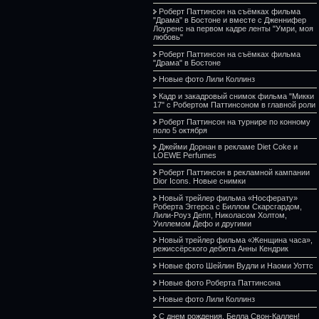
Роберт Паттинсон на съёмках фильма
"Драма" в Бостоне и вместе с Дженнифер
Лоуренс на первом кадре ленты "Умри, моя
любовь"
Роберт Паттинсон на съёмках фильма
"Драма" в Бостоне
Новые фото Лили Коллинз
Кадр и закадровый снимок фильма "Микки
17" с Робертом Паттинсоном в главной роли
Роберт Паттинсон на турнире по конному
поло 5 октября
Джейми Дорнан в рекламе Diet Coke и
LOEWE Perfumes
Роберт Паттинсон в рекламной кампании
Dior Icons. Новые снимки
Новый трейлер фильма «Носферату»
Роберта Эггерса с Биллом Скарсгардом,
Лили-Роуз Депп, Николасом Холтом,
Уиллемом Дефо и другими
Новый трейлер фильма «Женщина часа»,
режиссёрского дебюта Анны Кендрик
Новые фото Шейлин Вудли и Наоми Уоттс
Новые фото Роберта Паттинсона
Новые фото Лили Коллинз
С днем рождения, Белла Свон-Каллен!