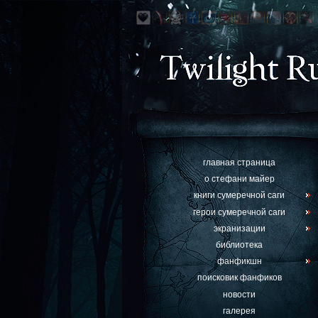
главная страница
о стефани майер
книги сумеречной саги
герои сумеречной саги
экранизации
библиотека
фанфикшн
поисковик фанфиков
новости
галерея