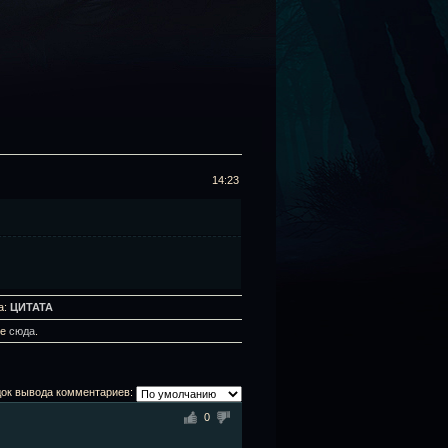
14:23
а:
ЦИТАТА
те
сюда
.
ок вывода комментариев:
0