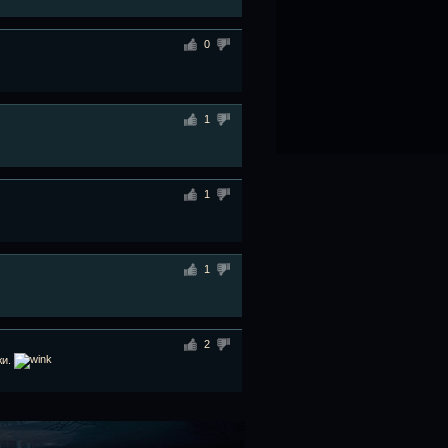
0
1
1
1
2
жи.