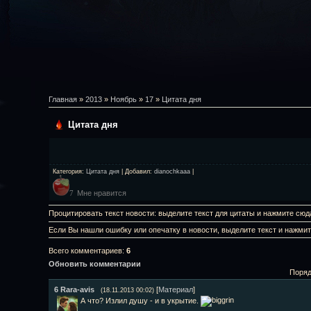
Главная
»
2013
»
Ноябрь
»
17
»
Цитата дня
Цитата дня
Категория
:
Цитата дня
|
Добавил
:
dianochkaaa
|
Мне нравится
7
Процитировать текст новости: выделите текст для цитаты и нажмите сюд
Если Вы нашли ошибку или опечатку в новости, выделите текст и нажми
Всего комментариев
:
6
Обновить комментарии
Поряд
6
Rara-avis
[
Материал
]
(18.11.2013 00:02)
А что? Излил душу - и в укрытие.