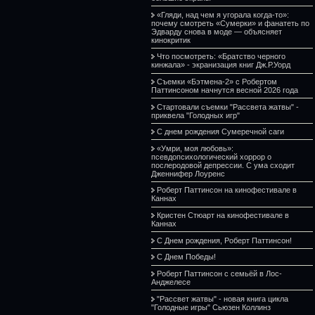
«Гляди, над чем я угорала когда-то»:
почему смотреть «Сумерки» и фанатеть по
Эдварду снова в моде — объясняет
кинокритик
Что посмотреть: «Братство черного
кинжала» - экранизация книг Дж.Р.Уорд
Съемки «Бэтмена-2» с Робертом
Паттинсоном начнутся весной 2026 года
Стартовали съемки "Рассвета жатвы" -
приквела "Голодных игр"
С днем рождения Сумеречной саги
«Умри, моя любовь»:
псевдопсихологический хоррор о
послеродовой депрессии. С ума сходит
Дженнифер Лоуренс
Роберт Паттинсон на кинофестивале в
Каннах
Кристен Стюарт на кинофестивале в
Каннах
С Днем рождения, Роберт Паттинсон!
С Днем Победы!
Роберт Паттинсон с семьёй в Лос-
Анджелесе
"Рассвет жатвы" - новая книга цикла
"Голодные игры" Сьюзен Коллинз