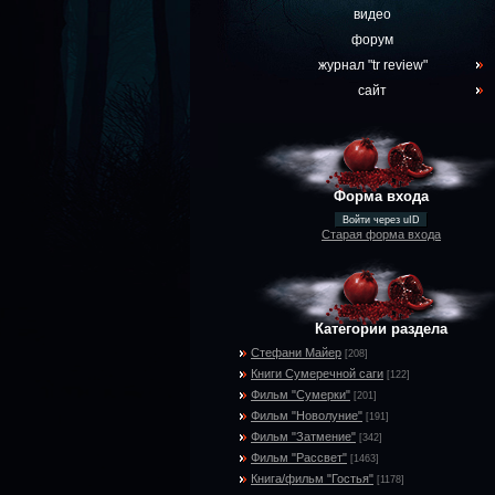
видео
форум
журнал "tr review"
сайт
Форма входа
Войти через uID
Старая форма входа
Категории раздела
Стефани Майер
[208]
Книги Сумеречной саги
[122]
Фильм "Сумерки"
[201]
Фильм "Новолуние"
[191]
Фильм "Затмение"
[342]
Фильм "Рассвет"
[1463]
Книга/фильм "Гостья"
[1178]