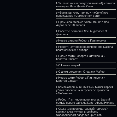
Ушла из жизни создательница «Дневников
вампира» Лиза Джейн Смит
«Вампиры живут вечно» - юбилейное
переиздание «Сумеречной саги»
Премьера фильма "Люби меня" в Лос-
Анджелесе 28 января
Роберт с семьёй в Лос-Анджелесе 3
февраля
Новые снимки Роберта Паттинсона
Роберт Паттинсон на вечере The National
board of review 7 января
Новые фото Роберта Паттинсона и
Кристен Стюарт
С Новым годом!
С днем рождения, Стефани Майер!
Новые фото Роберта Паттинсона и
Кристен Стюарт
Компьютерный гений Рами Малек карает
убийц своей жены в трейлере триллера
«Любитель»
Роберт Паттинсон пополнил актёрский
состав нового фильма Кристофера Нолана
Скука или проницательный триллер?
Сериал «Агентство» с Майклом
Фассбендером разделил критиков