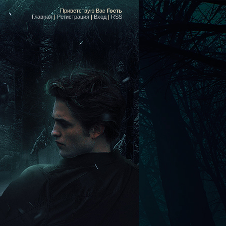
Приветствую Вас
Гость
Главная
|
Регистрация
|
Вход
|
RSS