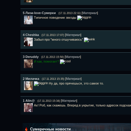
5
Лиза-love-Сумерки
[
Материал
]
(17.11.2013 22:11)
Типичное поведение звезды
4
Cheshka
[
Материал
]
(17.11.2013 17:07)
Забыл про "много отшучиваюсь"
3
Deruddy
[
Материал
]
(17.11.2013 15:50)
И как, помогает?
2
Милачка
[
Материал
]
(17.11.2013 15:35)
Ну да, про прячешься, это самое то.
1
Alin@
[
Материал
]
(17.11.2013 15:34)
Ах! Роб, как скажешь. Вперед в укрытие, только адресок подска
Сумеречные новости