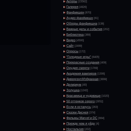
Актеры
[15562]
Галерея
[4926]
Фанфикшен
[670]
Аудио-фанфикшн
[61]
Обзоры фанфикшна
[138]
Важные даты и события
[202]
Библиотека
[369]
Видео
[4500]
Сайт
[2499]
Опросы
[172]
"Голодные игры"
[6405]
Прекрасные создания
[409]
Орудия смерти
[1769]
Академия вампиров
[1306]
Дивергент/Избранная
[3899]
Делириум
[40]
Золушка
[1242]
Красавица и чудовище
[1020]
50 оттенков серого
[2652]
Если я останусь
[263]
Сказки Диснея
[374]
Фильмы Marvel и DC
[664]
Прежде чем я уйду
[4]
Ностальгия
[202]