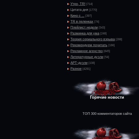
Утро, TR!
[714]
Цитата дня
[1770]
Кино с ...
[397]
TR в пеленках
[74]
Плейлист недели
[543]
Разминка для ума
[248]
Теория сериального взрыва
[288]
Рекомендуем почитать
[166]
Рекламное агенство
[645]
Литературные дуэли
[54]
АРТ-дуэли
[108]
Разное
[4291]
Горячие новости
ТОП 300 комментаторов сайта