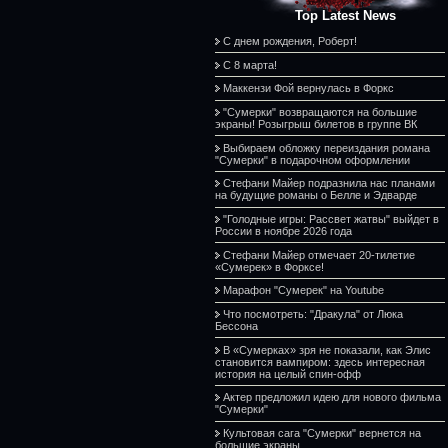
Top Latest News
С днем рождения, Роберт!
С 8 марта!
Маккензи Фой вернулась в Форкс
"Сумерки" возвращаются на большие
экраны! Розыгрыш билетов в группе ВК
Выбираем обложку переиздания романа
"Сумерки" в подарочном оформлении
Стефани Майер подразнила нас планами
на будущие романы о Белле и Эдварде
"Голодные игры: Рассвет жатвы" выйдет в
России в ноябре 2026 года
Стефани Майер отмечает 20-тилетие
«Сумерек» в Форксе!
Марафон "Сумерек" на Youtube
Что посмотреть: "Дракула" от Люка
Бессона
В «Сумерках» зря не показали, как Элис
становится вампиром: здесь интересная
история на целый спин-офф
Актер предложил идею для нового фильма
"Сумерки"
Культовая сага "Сумерки" вернется на
большие экраны